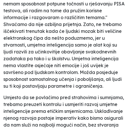
nemam sposobnost potpune točnosti u rješavanju PISA
testova, ali radim na tome da pružim korisne
informacije i razgovaram o različitim temama."
Shvaćamo da nije ozbiljna prijetnja. Zato, ne trebamo
iščekivati trenutak kada će ljudski mozak biti veličine
elektronskog čipa da nešto poduzmemo, jer u
stvarnosti, umjetna inteligencija samo je alat koji su
ljudi razvili za učinkovitije obavljanje svakodnevnih
zadataka pa tako i u školstvu. Umjetna inteligencija
nema vlastite osjećaje niti emocije i još uvijek je
savršeno pod ljudskom kontrolom. Možda posjeduje
sposobnost samostalnog učenja i poboljšanja, ali ljudi
su ti koji postavljaju parametre i ograničenja.
Umjesto da se povlačimo pred strahovima i sumnjama,
trebamo preuzeti kontrolu i usmjeriti razvoj umjetne
inteligencije prema etičkim smjernicama. Usklađivanje
njenog razvoja postaje imperativ kako bismo osigurali
da nam služi na najbolji mogući način, bez stvaranja