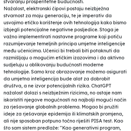
stvaranju prosperitetne budućnosti.
Nažalost, elektronski čipovi postaju neizbježna
stvarnost za moju generaciju, te je imperativ da
usvojimo etičko korištenje ovih tehnologija kako bismo
izbjegli potencijalne negativne posljedice. Stoga je
važno implementirati nastavne programe koji potiču
razumijevanje temeljnih principa umjetne inteligencije
među učenicima. Učenici bi trebali biti potaknuti da
razmišljaju o mogućim etičkim izazovima i da aktivno
sudjeluju u oblikovanju budućnosti moderne
tehnologije. Samo kroz obrazovanje možemo osigurati
da umjetna inteligencija bude alat za dobrobit
društva, a ne izvor potencijalnih rizika. ChatGPT
nažalost dolazi s neizbježnim rizicima, no ostaje nam
iskoristiti njegove mogućnosti na najbolji mogući način
za rješavanje globalnih problema. Mogao bi pružiti
ideje za rješavanje epidemija ili klimatskih promjena,
ali nije sposoban potpuno točno riješiti PISA test. Kao
što sam sistem predlaže: "Kao generativni program,