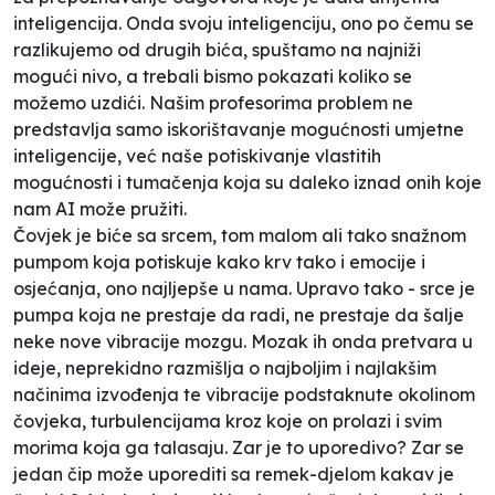
inteligencija. Onda svoju inteligenciju, ono po čemu se
razlikujemo od drugih bića, spuštamo na najniži
mogući nivo, a trebali bismo pokazati koliko se
možemo uzdići. Našim profesorima problem ne
predstavlja samo iskorištavanje mogućnosti umjetne
inteligencije, već naše potiskivanje vlastitih
mogućnosti i tumačenja koja su daleko iznad onih koje
nam AI može pružiti.
Čovjek je biće sa srcem, tom malom ali tako snažnom
pumpom koja potiskuje kako krv tako i emocije i
osjećanja, ono najljepše u nama. Upravo tako - srce je
pumpa koja ne prestaje da radi, ne prestaje da šalje
neke nove vibracije mozgu. Mozak ih onda pretvara u
ideje, neprekidno razmišlja o najboljim i najlakšim
načinima izvođenja te vibracije podstaknute okolinom
čovjeka, turbulencijama kroz koje on prolazi i svim
morima koja ga talasaju. Zar je to uporedivo? Zar se
jedan čip može uporediti sa remek-djelom kakav je