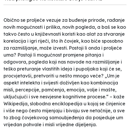
Obično se proljeće vezuje za buđenje prirode, rađanje
novih mogućnosti i prilika, novih pogleda, a baš se kao
takvo često u književnosti koristi kao alat za stvaranje
korelacija i igri riječi, što ih čovjek, kao biće sposobno
za razmišljanje, može izvesti. Postoji li onda i proljeće
uma? Postoji li mogućnost promjene pitanja i
odgovora, pogleda koji nas navode na razmišljanje i
teško preturanje vlastitih ideja i pupoljaka koji će se,
procvjetavši, pretvoriti u nešto mnogo veće? „Um je
aspekt intelekta i svijesti doživljen kao kombinacija
misli, percepcije, pamćenja, emocija, volje i mašte,
uključujući i sve nesvjesne kognitivne procese.“ – kaže
Wikipedija, slobodna enciklopedija u kojoj se činjenice
i više nego često mijenjaju i bivaju sve netačnije, a sve
to zbog čovjekovog samoubjeđenja da posjeduje um
vrijedan pohvale i misli vrijedne dijeljenja.