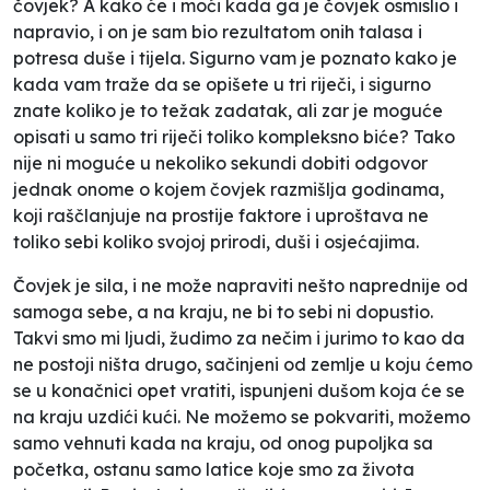
čovjek? A kako će i moći kada ga je čovjek osmislio i
napravio, i on je sam bio rezultatom onih talasa i
potresa duše i tijela. Sigurno vam je poznato kako je
kada vam traže da se opišete u tri riječi, i sigurno
znate koliko je to težak zadatak, ali zar je moguće
opisati u samo tri riječi toliko kompleksno biće? Tako
nije ni moguće u nekoliko sekundi dobiti odgovor
jednak onome o kojem čovjek razmišlja godinama,
koji raščlanjuje na prostije faktore i uproštava ne
toliko sebi koliko svojoj prirodi, duši i osjećajima.
Čovjek je sila, i ne može napraviti nešto naprednije od
samoga sebe, a na kraju, ne bi to sebi ni dopustio.
Takvi smo mi ljudi, žudimo za nečim i jurimo to kao da
ne postoji ništa drugo, sačinjeni od zemlje u koju ćemo
se u konačnici opet vratiti, ispunjeni dušom koja će se
na kraju uzdići kući. Ne možemo se pokvariti, možemo
samo vehnuti kada na kraju, od onog pupoljka sa
početka, ostanu samo latice koje smo za života