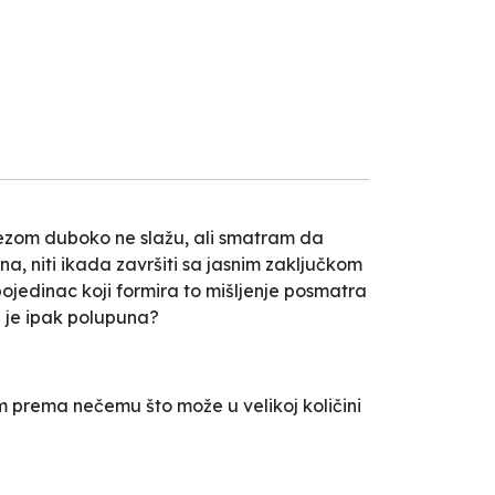
 tezom duboko ne slažu, ali smatram da
, niti ikada završiti sa jasnim zaključkom
 pojedinac koji formira to mišljenje posmatra
li je ipak polupuna?
jim prema nečemu što može u velikoj količini