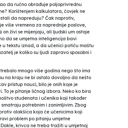
stao da ručno obrađuje poljoprivrednu
r ne? Korištenjem kalkulatora, čovjek ne
prestali da napreduju? Čak naprotiv,
bije više vremena za naprednije poslove,
n živi se mijenjaju, ali ljudski um ostaje
no da se umjetna inteligencija bavi
e u tekstu iznad, a da učenici potiču maštu
atelj je koliko su ljudi zapravo sposobni i
ku trebalo mnogo više godina nego što ima
u na kraju ne bi ostalo dovoljno da nešto
v pristup nauci, bilo je onih koje je
. To je pitanje ličnog izbora. Neko ko bira
mnoštvo studenata i učenika koji također
 smatraju potrebnim i zanimljivim. Zbog
protiv olakšica koja će učenicima koji
ravi problem po pitanju umjetne
Dakle, krivca ne treba tražiti u umjetnoj