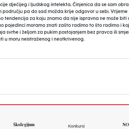
acije dječijeg i ljudskog intelekta. Činjenica da se sam ob
 području pa do sad možda krije odgovor u sebi. Vrijeme t
no tendencija za koju znamo da nije ispravna ne može bit
 pojedinci moramo znati zašto radimo to što radimo i koji n
ja svrhe i željom za pukim postojanjem bez pravca ili smje
sti u moru neistraženog i neotkrivenog.
Školegijum
NO
Konkursi