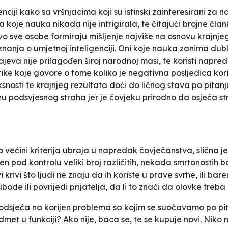
ciji kako sa vršnjacima koji su istinski zainteresirani za n
a koje nauka nikada nije intrigirala, te čitajući brojne član
vo sve osobe formiraju mišljenje najviše na osnovu krajnjeg
nanja o umjetnoj inteligenciji. Oni koje nauka zanima dublj
čajeva nije prilagođen široj narodnoj masi, te koristi nap
stike koje govore o tome koliko je negativna posljedica kor
nosti te krajnjeg rezultata doći do ličnog stava po pitanj
ozu podsvjesnog straha jer je čovjeku prirodno da osjeća 
o većini kriterija ubraja u napredak čovječanstva, slična je
avljen pod kontrolu veliki broj različitih, nekada smrtonostih
ovi krivi što ljudi ne znaju da ih koriste u prave svrhe, il
bode ili povrijedi prijatelja, da li to znači da olovke treba
odsjeća na korijen problema sa kojim se suočavamo po pit
dmet u funkciji? Ako nije, baca se, te se kupuje novi. Nik