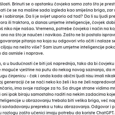
šlosti. Brinuti se o opstanku čovjeka samo zato što je pre
lanjati će se na mašine sada izgleda kao smiješna briga, za
i sabiranje. Da li je svijet usporio od tad? Da li su ljudi 
ora ili traktora, a danas umjetne inteligencije, čovjek do
niko nije našao. Vremena, potrebe čovjeka i način na koji o
 ono na što je naučen i navikao. Zašto ne bi postalo isprav
govaranje pitanja na koja su odgovori vrlo očiti i nalaze s
ciljaju na nešto više? Sam izum umjetne inteligencije pokaz
da osmisle i naprave.
 a u budućnosti će biti još naprednija, tako da bi čovje
ve moguće vještine na putu do nekog novog saznanja, da m
gu činjenicu - čak i onda kada obični ljudi nisu imali nikaka
generaciji će se naći neko ko želi i ko ne želi napredovati
ljenčario, ima svoje razloge za to. Sa druge strane vidimo 
 oni ipak biraju samostalno raditi na nekim zadacima koje
eligencije u obrazovanju trebala biti velika briga, već na
pri savladavanju prepreka u toku obrazovanja. Odgovor i p
u razlogu zašto učenici imaju potrebu da koriste ChatGPT. 