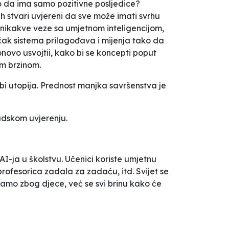
o da ima samo pozitivne posljedice?
ih stvari uvjereni da sve može imati svrhu
 nikakve veze sa umjetnom inteligencijom,
 čak sistema prilagođava i mijenja tako da
novo usvojtii, kako bi se koncepti poput
om brzinom.
bi utopija. Prednost manjka savršenstva je
judskom uvjerenju.
I-ja u školstvu. Učenici koriste umjetnu
profesorica zadala za zadaću, itd. Svijet se
 samo zbog djece, već se svi brinu kako će