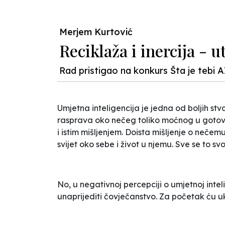
Merjem Kurtović
Reciklaža i inercija - 
Rad pristigao na konkurs Šta je tebi A
Umjetna inteligencija je jedna od boljih st
rasprava oko nečeg toliko moćnog u gotovo
i istim mišljenjem. Doista mišljenje o nečem
svijet oko sebe i život u njemu. Sve se to sv
No, u negativnoj percepciji o umjetnoj inte
unaprijediti čovječanstvo. Za početak ću uk