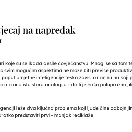
utjecaj na napredak
I
vari koje su se ikada desile čovječanstvu. Mnogi se sa tom
 svim mogućim aspektima ne može biti previše produktivna
u poput umjetne inteligencije teško zavisi o načinu na koji
odi na onu istu staru analogiju - da li je čaša poluprazna, i
ligenciji leže dva ključna problema koji ljude čine odbojni
ratko predstaviti prvi - manjak reciklaže.