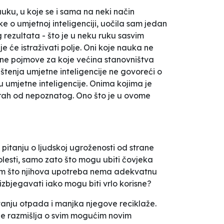
auku, u koje se i sama na neki način
ke o umjetnoj inteligenciji, uočila sam jedan
 rezultata - što je u neku ruku sasvim
e će istraživati polje. Oni koje nauka ne
redne pojmove za koje većina stanovništva
ištenja umjetne inteligencije ne govoreći o
u umjetne inteligencije. Onima kojima je
strah od nepoznatog. Ono što je u ovome
 pitanju o ljudskoj ugroženosti od strane
 bolesti, samo zato što mogu ubiti čovjeka
i barem što njihova upotreba nema adekvatnu
 izbjegavati iako mogu biti vrlo korisne?
anju otpada i manjka njegove reciklaže.
o ne razmišlja o svim mogućim novim