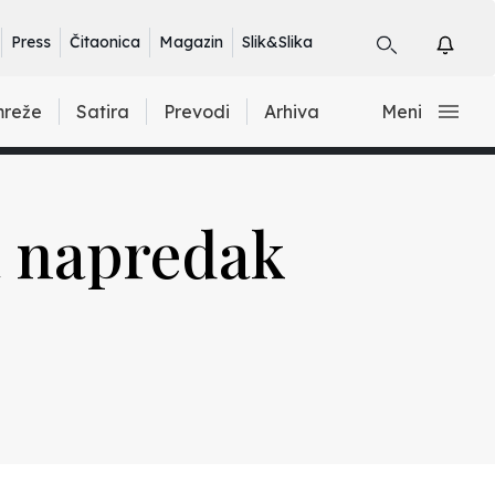
Press
Čitaonica
Magazin
Slik&Slika
mreže
Satira
Prevodi
Arhiva
Meni
na napredak