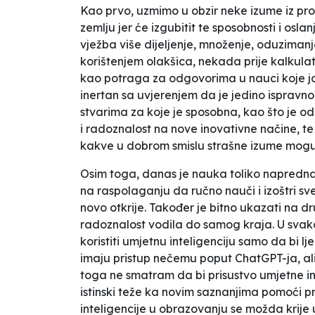
Kao prvo, uzmimo u obzir neke izume iz pro
zemlju jer će izgubitit te sposobnosti i os
vježba više dijeljenje, množenje, oduzimanje 
korištenjem olakšica, nekada prije kalkulat
kao potraga za odgovorima u nauci koje još 
inertan sa uvjerenjem da je jedino ispravno
stvarima za koje je sposobna, kao što je od
i radoznalost na nove inovativne načine, te 
kakve u dobrom smislu strašne izume mogu 
Osim toga, danas je nauka toliko napredna,
na raspolaganju da ručno nauči i izoštri s
novo otkrije. Također je bitno ukazati na dru
radoznalost vodila do samog kraja. U svakoj 
koristiti umjetnu inteligenciju samo da bi 
imaju pristup nečemu poput ChatGPT-ja, ali
toga ne smatram da bi prisustvo umjetne int
istinski teže ka novim saznanjima pomoći 
inteligencije u obrazovanju se možda krije 