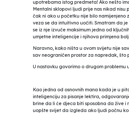
upotrebama istog predmeta! Ako nešto ima 
Mentalni sklopovi ljudi prije nas nikad nisu
čak ni ako u početku nije bilo namijenjen
veza se da intuitivno uočiti. Smatram da je
se iz nje izvuče maksimum jedna od ključnih
umjetne inteligencije i njihova primjena bo
Naravno, kako ništa u ovom svijetu nije sa
sav neograničen prostor za napredak, što 
U nastavku govorimo o drugom problemu u neg
Kao jedna od osnovnih mana kada je u pitan
inteligenciju za pisanje lektira, odgovaranj
brine da li će djeca biti sposobna da žive i
uopšte svijet da izgleda ako ljudi počnu kor