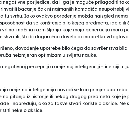
negativne posljedice, da li ga je moguće prilagoditi tak
 prihvatili bacanje čak ni najmanjih komadića neupotrebljiv
o za tu svrhu. Iako ovakvo poređenje možda naizgled nema
 sposobnost da se korištenje bilo kojeg predmeta, ideje ili
 vrlina i načina razmišljanja koje moja generacija mora po
lje shvatili, što bi dugoročno dovelo do napretka vrtoglav
vršeno, dovođenje upotrebe bilo čega do savršenstva bila 
pruža neizmjeran optimizam u svijetu nauke.
ativnoj percepciji o umjetnoj inteligenciji – inerciji u l
ju umjetna inteligencija navodi se kao primjer upotreba A
e na pitanja iz historije ili nekog drugog predmeta koje je 
 rade i napreduju, ako za takve stvari koriste olakšice. Ne
istiti neke olakšice.