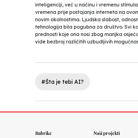
inteligenciji, već u načinu i vremenu stimul
vremena prije postojanja interneta na ovom
novim okolnostima. Ljudska slabost, odnos
tehnologija bila pogubna za društvo. Svi kao
prednosti koje ona nosi zbog manjka osjeća
vide bezbroj različitih uzbudljivih mogućno
#Šta je tebi AI?
Rubrike
Naši projekti