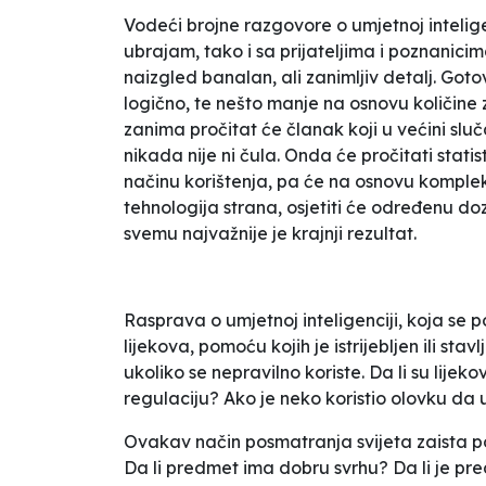
Vodeći brojne razgovore o umjetnoj inteligen
ubrajam, tako i sa prijateljima i poznanicim
naizgled banalan, ali zanimljiv detalj. Goto
logično, te nešto manje na osnovu količine z
zanima pročitat će članak koji u većini slu
nikada nije ni čula. Onda će pročitati stati
načinu korištenja, pa će na osnovu kompleks
tehnologija strana, osjetiti će određenu d
svemu najvažnije je krajnji rezultat.
Rasprava o umjetnoj inteligenciji, koja se p
lijekova, pomoću kojih je istrijebljen ili st
ukoliko se nepravilno koriste. Da li su lijek
regulaciju? Ako je neko koristio olovku da u
Ovakav način posmatranja svijeta zaista p
Da li predmet ima dobru svrhu? Da li je pre