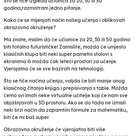
Što se tiče izgleda učionica za 20, 30 ili 50
godina,razmatram jedno pitanje.
Kako će se mijenjati način našeg učenja i oblikovati
obrazovno okruženje?
Ma znate, mislim da će učionice za 20, 30 ili 50 godina
biti totalno futurističke! Zamislite, možda će umjesto
klasičnih klupa biti neki super pametni stolovi s
ekranima ili možda čak leteći prostori za učenje.
Vjerojatno će se sve bazirati na tehnologiji.
Što se tiče načina učenja, valjda će biti manje onog
klasičnog čitanja knjiga i prepisivanja s table. Možda
ćemo svi imati neke virtualne učitelje koji će nam sve
objašnjavati u 3D prostoru. Ako se do tada ne izmisli
neki brzi način da zapamtim formule za matematiku,
biti će mi baš super.
Obrazovno okruženje će vjerojatno biti više