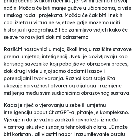
prilagođeno svakom učeniku, jer svi mi učimo na svoj
način. Možda će biti manje gužve u učionicama, a više
timskog rada i projekata. Možda će čak biti i nekih
cool izleta u virtualne svjetove gdje možemo učiti
historiju ili geografiju.Bit će zanimljivo vidjeti kako će
se sve to razvijati dok mi odrastemo!
Različiti nastavnici u mojoj školi imaju različite stavove
prema umjetnoj inteligenciji. Neki je doživljavaju kao
korisnog saveznika koji poboljšava obrazovni proces,
dok drugi vide u njoj samo dodatni izazov i
potencijalni izvor varanja. Raznolikost stajališta
ukazuje na važnost otvorenog dijaloga i razmjene
mišljenja među svim sudionicima obrazovnog sustava.
Kada je riječ o vjerovanju u sebe ili umjetnu
inteligenciju poput ChatGPT-a, pitanje je kompleksno.
Vjerujem da je važno zadržati ravnotežu između
vlastitog iskustva i znanja tehnoloških alata. UI može
biti koristan , ali vlastiti napor i razumijevanje ostaju