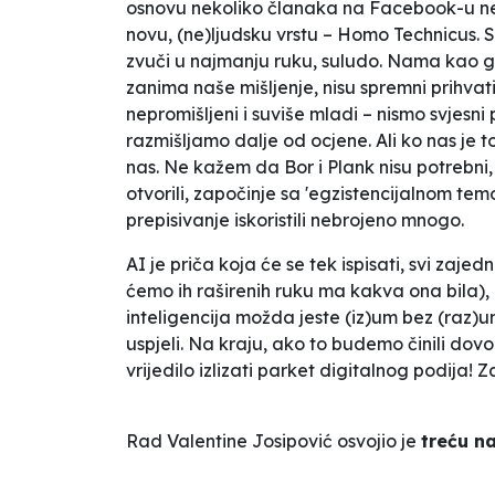
osnovu nekoliko članaka na Facebook-u ne 
novu, (ne)ljudsku vrstu – Homo Technicus. S
zvuči u najmanju ruku, suludo. Nama kao gen
zanima naše mišljenje, nisu spremni prihvati
nepromišljeni i suviše mladi – nismo svjesni
razmišljamo dalje od ocjene. Ali ko nas je 
nas. Ne kažem da Bor i Plank nisu potrebni, 
otvorili, započinje sa 'egzistencijalnom tem
prepisivanje iskoristili nebrojeno mnogo.
AI je priča koja će se tek ispisati, svi zaj
ćemo ih raširenih ruku ma kakva ona bila), 
inteligencija možda jeste (iz)um bez (raz)u
uspjeli. Na kraju, ako to budemo činili dov
vrijedilo izlizati parket digitalnog podija! 
Rad Valentine Josipović osvojio je
treću n