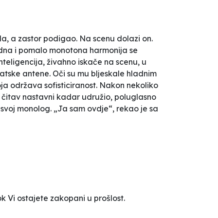
ila, a zastor podigao. Na scenu dolazi
on.
ladna i pomalo monotona harmonija se
inteligencija, živahno iskače na scenu, u
katske antene. Oči su mu bljeskale hladnim
ja održava sofisticiranost. Nakon nekoliko
eć čitav nastavni kadar udružio, poluglasno
je svoj monolog. „Ja sam ovdje“, rekao je sa
 Vi ostajete zakopani u prošlost.