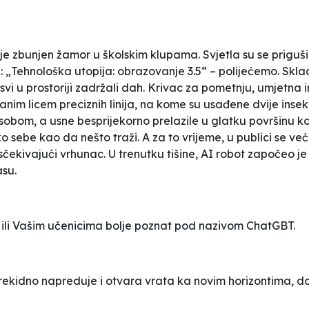
je zbunjen žamor u školskim klupama. Svjetla su se priguš
: „Tehnološka utopija: obrazovanje 3.5“ – polijećemo. Sk
 svi u prostoriji zadržali dah. Krivac za pometnju, umjetna 
nim licem preciznih linija, na kome su usađene dvije inse
sobom, a usne besprijekorno prelazile u glatku površinu ko
ko sebe kao da nešto traži. A za to vrijeme, u publici se v
 isčekivajući vrhunac. U trenutku tišine, AI robot započeo 
su.
a ili Vašim učenicima bolje poznat pod nazivom ChatGBT.
kidno napreduje i otvara vrata ka novim horizontima, dok