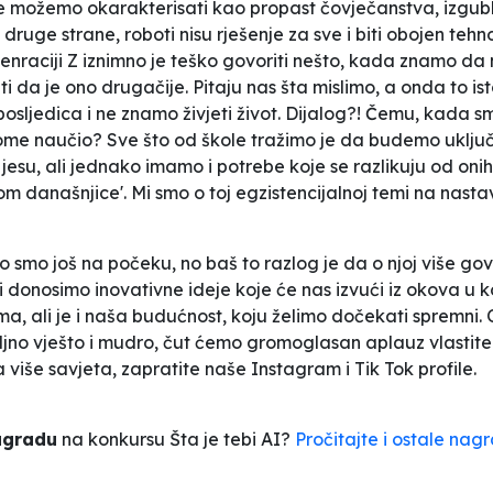
možemo okarakterisati kao propast čovječanstva, izgublje
 druge strane, roboti nisu rješenje za sve i biti obojen t
raciji Z iznimno je teško govoriti nešto, kada znamo da nas
ti da je ono drugačije. Pitaju nas šta mislimo, a onda to is
 posljedica i ne znamo živjeti život. Dijalog?! Čemu, kada 
tome naučio? Sve što od škole tražimo je da budemo uključe
jesu, ali jednako imamo i potrebe koje se razlikuju od onih 
om današnjice'. Mi smo o toj egzistencijalnoj temi na nasta
edno smo još na počeku, no baš to razlog je da o njoj više 
i donosimo inovativne ideje koje će nas izvući iz okova u 
ma, ali je i naša budućnost, koju želimo dočekati spremni. 
oljno vješto i mudro, čut ćemo gromoglasan aplauz vlastite 
Za više savjeta, zapratite naše Instagram i Tik Tok profile.
agradu
na konkursu Šta je tebi AI?
Pročitajte i ostale na