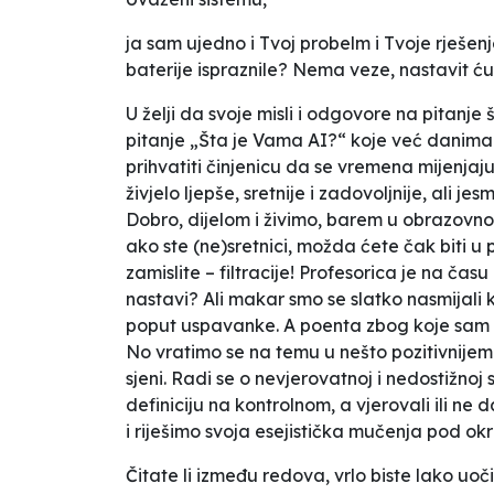
ja sam ujedno i Tvoj probelm i Tvoje rješenje.
baterije ispraznile? Nema veze, nastavit ć
U želji da svoje misli i odgovore na pitanje 
pitanje „Šta je Vama AI?“ koje već danima p
prihvatiti činjenicu da se vremena mijenjaj
živjelo ljepše, sretnije i zadovoljnije, ali 
Dobro, dijelom i živimo, barem u obrazovno
ako ste (ne)sretnici, možda ćete čak biti u p
zamislite – filtracije! Profesorica je na času
nastavi? Ali makar smo se slatko nasmijali k
poput uspavanke. A poenta zbog koje sam Ti,
No vratimo se na temu u nešto pozitivnijem 
sjeni. Radi se o nevjerovatnoj i nedostižn
definiciju na kontrolnom, a vjerovali ili ne
i riješimo svoja esejistička mučenja pod o
Čitate li između redova, vrlo biste lako uo