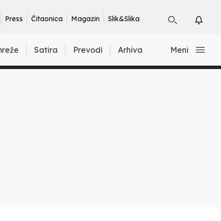
Press
Čitaonica
Magazin
Slik&Slika
mreže
Satira
Prevodi
Arhiva
Meni