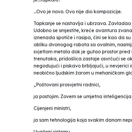
...Ovo je novo. Ovo nije dio kompozicije.
Tapkanje se nastavlja i ubrzava. Zavladao 
Udobno se smjestite, kreće avantura zvana
iznenada spotiče i rasipa, čini se kao da su
obliku dvonogog robota sa ovalnim, nasmija
svjetlom metala dok je gutao prostor pred 
trenutaka, pridošlica zastaje osvrćući se o
negodujući i piskavo brbljajući, u nevjerici
neobično ljudskim žarom u mehaničkom gla
„Poštovani prosvjetni radnici,
ja postojim. Zovem se umjetna inteligencij
Cijenjeni ministri,
ja sam tehnologija koja svakim danom nepre
Uvaženi sistemu,