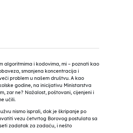
vim algoritmima i kodovima, mi – poznati kao
obaveza, smanjena koncentracija i
jveći problem u našem društvu. A kao
lske godine, na inicijativu Ministarstva
m, zar ne? Nažalost, poštovani, cijenjeni i
 učili.
užvu nismo isprali, dok je škripanje po
hvatiti vezu četvrtog Borovog postulata sa
eseti zadatak za zadaću, i nešto