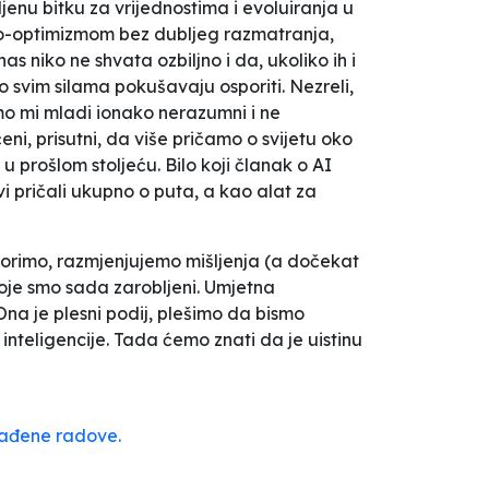
nu bitku za vrijednostima i evoluiranja u
ehno-optimizmom bez dubljeg razmatranja,
 niko ne shvata ozbiljno i da, ukoliko ih i
to svim silama pokušavaju osporiti. Nezreli,
smo mi mladi ionako nerazumni i ne
ni, prisutni, da više pričamo o svijetu oko
u prošlom stoljeću. Bilo koji članak o AI
vi pričali ukupno o puta, a kao alat za
govorimo, razmjenjujemo mišljenja (a dočekat
koje smo sada zarobljeni. Umjetna
Ona je plesni podij, plešimo da bismo
inteligencije. Tada ćemo znati da je uistinu
građene radove.