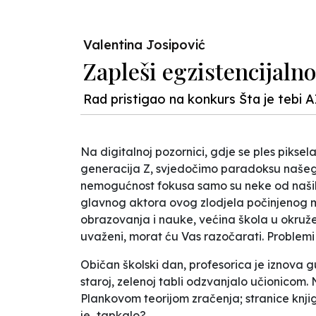
Valentina Josipović
Zapleši egzistencijalno
Rad pristigao na konkurs Šta je tebi A
Na digitalnoj pozornici, gdje se ples pikse
generacija Z, svjedočimo paradoksu našeg
nemogućnost fokusa samo su neke od naših 
glavnog aktora ovog zlodjela počinjenog ml
obrazovanja i nauke, većina škola u okruženj
uvaženi, morat ću Vas razočarati. Problemi s
Običan školski dan, profesorica je iznova gu
staroj, zelenoj tabli odzvanjalo učionicom
Plankovom teorijom zračenja; stranice knjig
je...tapkalo?