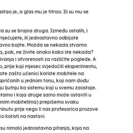
stao je, a glas mu je titrao. Ili su mu se
la su se brojna druga. Između ostalih, i
mjećujete, ili jednostavno odbijate
stavno bojite. Možda se nekada stvarno
onda, pak, ne živite onako kako ste nekada?
anja i otvorenosti za različite poglede. A
o, prije koji mjesec svjedočili eksperimentu,
pitate zašto učenici koriste mobitele na
 ispričanih u jednom tonu, koji nam dođu
u ljutnju ka sistemu koji u svemu zaostaje.
listamo i koja druge samo može ostaviti u
njenim mobitelima) prepišemo svaku
 minutu prije nego li nas profesorica prozove
 koristi na nastavi.
nisu nimalo jednostavna pitanja, koja na