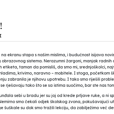
!
I
la na ekranu stapa s našim mislima, i budućnost isijava no
 obrazovnog sistema. Nerazumni žargoni, manjak radnih 
etiketa, taman da pomisliš, da smo mi, srednjoškolci, na
adima, krivimo, naravno – mobitele. I stoga, početkom ško
u zabranila je njihovu upotrebu. I tako smo riješili proble
e rješavaju tako što se sa istima suočimo, bar ste nas tome
nđala sebi u bradu jer su joj od krede prljave ruke, a ni sp
. Nemirno smo čekali odjek školskog zvona, pokušavajući u
e šuškale su dok smo tražili lekciju, da zabilježimo već d