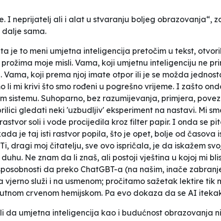
 I neprijatelj ali i alat u stvaranju boljeg obrazovanja“, za
u dalje sama.
šta je to meni umjetna inteligencija pretočim u tekst, otvori
rožima moje misli. Vama, koji umjetnu inteligenciju ne pri
u. Vama, koji prema njoj imate otpor ili je se možda jedno
jesmo li mi krivi što smo rođeni u pogrešno vrijeme. I zašto 
m sistemu. Suhoparno, bez razumijevanja, primjera, poveziv
rilici gledati neki 'uzbudljiv' eksperiment na nastavi. Mi sm
 rastvor soli i vode procijedila kroz filter papir. I onda se 
ada je taj isti rastvor popila, što je opet, bolje od časova
 dragi moj čitatelju, sve ovo ispričala, je da iskažem svoj
duhu. Ne znam da li znaš, ali postoji vještina u kojoj mi b
oj sposobnosti da preko ChatGBT-a (na našim, inače zabra
 da vjerno služi i na usmenom; pročitamo sažetak lektire tik
krutnom crvenom hemijskom. Pa evo dokaza da se AI itekako
čili da umjetna inteligencija kao i budućnost obrazovanja 