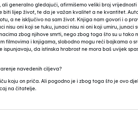
ali generalno gledajući, afirmišemo veliki broj vrijednosti 
biti lijep život, te da je važan kvalitet a ne kvantitet. Au
votu, a ne isključivo na sam život. Knjiga nam govori i o pr
 nisu oni koji se tuku, junaci nisu ni oni koji umiru, junaci
 junacima zbog njihove smrti, nego zbog toga što su u tako m
nim filmovima i knjigama, slobodno mogu reći bajkama o sr
 ispunjavaju, da istinska hrabrost ne mora baš uvijek spasit
arenje navedenih ciljeva?
u koju on priča. Ali pogodno je i zbog toga što je ovo dj
caj na čitatelje.