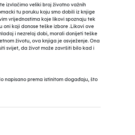
te izvlačimo veliki broj životno važnih
tomacki tu poruku koju smo dobili iz knjige
avim vrijednostima koje likovi spoznaju tek
 su oni koji donose teške izbore .Likovi ove
ladoj i nezreloj dobi, morali donijeti teške
etnom životu, ova knjiga je osvježenje. Ona
i svijet, da život može završiti bilo kad i
elo napisano prema istinitom događaju, što