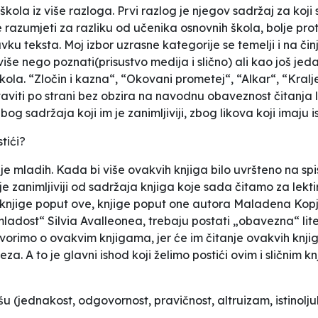
 škola iz više razloga. Prvi razlog je njegov sadržaj za koji
razumjeti za razliku od učenika osnovnih škola, bolje protu
avku teksta. Moj izbor uzrasne kategorije se temelji i na či
 više nego poznati(prisustvo medija i slično) ali kao još j
ola. “Zločin i kazna“, “Okovani prometej“, “Alkar“, “Kralj
taviti po strani bez obzira na navodnu obaveznost čitanja 
g sadržaja koji im je zanimljiviji, zbog likova koji imaju i
tići?
je mladih. Kada bi više ovakvih knjiga bilo uvršteno na spi
m je zanimljiviji od sadržaja knjiga koje sada čitamo za lekt
i knjige poput ove, knjige poput one autora Maladena Kopja
adost“ Silvia Avalleonea, trebaju postati „obavezna“ liter
rimo o ovakvim knjigama, jer će im čitanje ovakvih knjiga
eza. A to je glavni ishod koji želimo postići ovim i sličnim 
šu (jednakost, odgovornost, pravičnost, altruizam, istinolj