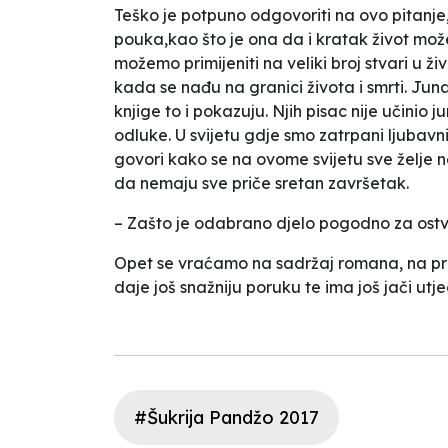
Teško je potpuno odgovoriti na ovo pitanje, 
pouka,kao što je ona da i kratak život može 
možemo primijeniti na veliki broj stvari u ži
kada se nađu na granici života i smrti. Junaci
knjige to i pokazuju. Njih pisac nije učinio
odluke. U svijetu gdje smo zatrpani ljubav
govori kako se na ovome svijetu sve želje ne
da nemaju sve priče sretan završetak.
– Zašto je odabrano djelo pogodno za ostv
Opet se vraćamo na sadržaj romana, na prič
daje još snažniju poruku te ima još jači utje
#Šukrija Pandžo 2017