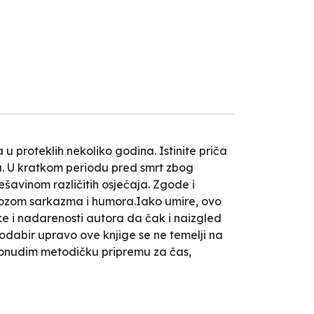
Next
 proteklih nekoliko godina. Istinite priča
ja. U kratkom periodu pred smrt zbog
šavinom različitih osjećaja. Zgode i
 dozom sarkazma i humora.Iako umire, ovo
tike i nadarenosti autora da čak i naizgled
 odabir upravo ove knjige se ne temelji na
ponudim metodičku pripremu za čas,