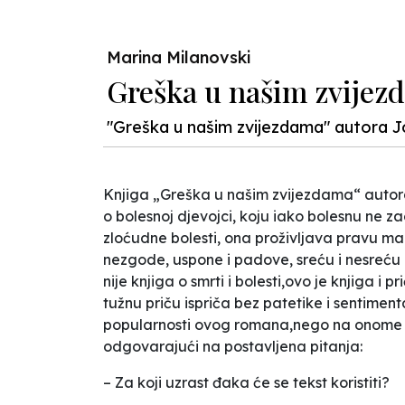
Previous
Marina Milanovski
Greška u našim zvijez
"Greška u našim zvijezdama" autora 
Knjiga „Greška u našim zvijezdama“ autora 
o bolesnoj djevojci, koju iako bolesnu ne z
zloćudne bolesti, ona proživljava pravu mal
nezgode, uspone i padove, sreću i nesreću
nije knjiga o smrti i bolesti,ovo je knjiga i
tužnu priču ispriča bez patetike i sentiment
popularnosti ovog romana,nego na onome št
odgovarajući na postavljena pitanja:
– Za koji uzrast đaka će se tekst koristiti?