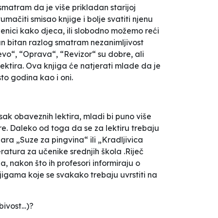
 smatram da je više prikladan starijoj
mačiti smisao knjige i bolje svatiti njenu
njenici kako djeca, ili slobodno možemo reći
edan bitan razlog smatram nezanimljivost
evo“, “Oprava“, “Revizor“ su dobre, ali
lektira. Ova knjiga će natjerati mlade da je
sto godina kao i oni.
sak obaveznih lektira, mladi bi puno više
ire. Daleko od toga da se za lektiru trebaju
ra „Suze za pingvina“ ili „Kradljivica
atura za učenike srednjih škola .Riječ
, nakon što ih profesori informiraju o
knjigama koje se svakako trebaju uvrstiti na
ubivost…)?