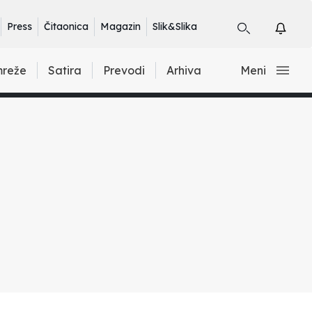
Press
Čitaonica
Magazin
Slik&Slika
mreže
Satira
Prevodi
Arhiva
Meni