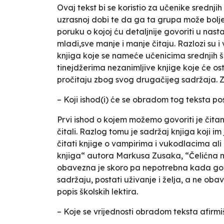
Ovaj tekst bi se koristio za učenike srednjih
uzrasnoj dobi te da ga ta grupa može bolje 
poruku o kojoj ću detaljnije govoriti u nast
mladi,sve manje i manje čitaju. Razlozi su i
knjiga koje se nameće učenicima srednjih šk
tinejdžerima nezanimljive knjige koje će os
pročitaju zbog svog drugačijeg sadržaja. Zbo
– Koji ishod(i) će se obradom tog teksta pos
Prvi ishod o kojem možemo govoriti je čitan
čitali. Razlog tomu je sadržaj knjiga koji i
čitati knjige o vampirima i vukodlacima al
knjiga“ autora Markusa Zusaka, “Čelićna ml
obavezna
je skoro pa nepotrebna kada govo
sadržaju, postati uživanje i želja, a ne obav
popis školskih lektira.
– Koje se vrijednosti obradom teksta afirmi