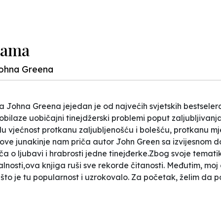
dama
Johna Greena
Johna Greena jejedan je od najvećih svjetskih bestselera u
aobilaze uobičajni tinejdžerski problemi poput zaljubljivan
u vjećnost protkanu zaljubljenošću i bolešću, protkanu mje
 ove junakinje nam priča autor John Green sa izvijesnom
 priča o ljubavi i hrabrosti jedne tinejđerke.Zbog svoje tema
alnosti,ova knjiga ruši sve rekorde čitanosti. Međutim, moj
o je tu popularnost i uzrokovalo. Za početak, želim da 