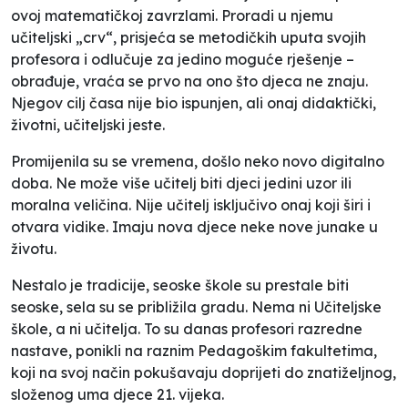
ovoj matematičkoj zavrzlami. Proradi u njemu
učiteljski „crv“, prisjeća se metodičkih uputa svojih
profesora i odlučuje za jedino moguće rješenje –
obrađuje, vraća se prvo na ono što djeca ne znaju.
Njegov cilj časa nije bio ispunjen, ali onaj didaktički,
životni, učiteljski jeste.
Promijenila su se vremena, došlo neko novo digitalno
doba. Ne može više učitelj biti djeci jedini uzor ili
moralna veličina. Nije učitelj isključivo onaj koji širi i
otvara vidike. Imaju nova djece neke nove junake u
životu.
Nestalo je tradicije, seoske škole su prestale biti
seoske, sela su se približila gradu. Nema ni Učiteljske
škole, a ni učitelja. To su danas profesori razredne
nastave, ponikli na raznim Pedagoškim fakultetima,
koji na svoj način pokušavaju doprijeti do znatiželjnog,
složenog uma djece 21. vijeka.