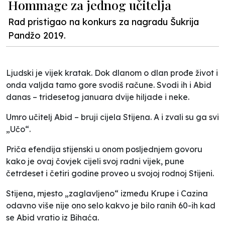
Hommage za jednog učitelja
Rad pristigao na konkurs za nagradu Šukrija
Pandžo 2019.
Ljudski je vijek kratak. Dok dlanom o dlan prođe život i
onda valjda tamo gore svodiš račune. Svodi ih i Abid
danas – tridesetog januara dvije hiljade i neke.
Umro učitelj Abid – bruji cijela Stijena. A i zvali su ga svi
„Učo“.
Priča efendija stijenski u onom posljednjem govoru
kako je ovaj čovjek cijeli svoj radni vijek, pune
četrdeset i četiri godine proveo u svojoj rodnoj Stijeni.
Stijena, mjesto „zaglavljeno“ između Krupe i Cazina
odavno više nije ono selo kakvo je bilo ranih 60-ih kad
se Abid vratio iz Bihaća.