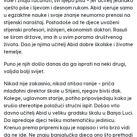
vole i znaju računati, svi lijepo pišu – jer učitelj jednako
vješto piše i lijevom i desnom rukom. Abid vjeruje samo
u egzaktne nauke i svoje znanje neumorno prenosi na
stijenski naraštaj. Postadoše od te djece uvaženi
stijenski profesori, inžinjeri, ekonomisti doktori. Rasuli
se širom države, ima ih u svim porama društvenog
života. Dao je njima učitelj Abid dobre školske i životne
temelje.
Puno je njih došlo danas da ga isprati na neki drugi,
valjda bolji svijet.
Nikad nije zakasnio, nikad otišao ranije – priča
mlađahni direktor škole u Stijeni, njegov bivši đak.
Kolege, uglavnom starije, potiho pripovijedaju kako je
srušio stereotipe polažući stručni ispit. Došao vrlo
davno učitelj Abid u veliku gradsku školu u Banja Luci.
Da ispredaje djeci tešku matematičku jedinicu.
Krenuo prema pripremi koju je napisao i vrlo brzo vidi
da ne ide. Ne znaju banjalučka djeca ono što prethodi