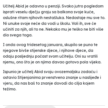
Učitelj Abid je odavno u penziji. Svako jutro pogledom
isprati veselu dječju graju sa balkona svoje kuće,
oslušne ritam njihovih nestašluka. Nedostaje mu sve to.
Ni unuke svoje neće da vodi u školu. Voli ih, sve će
učiniti za njih, ali to ne. Nekako mu je teško ne biti više
dio svega toga.
I onda ovog tridesetog januara, skupilo se puno te
njegove bivše stijenske djece, i njihove djece, da
odaju posljednju počast svom učitelju. Oni su vratili
njemu, ono što je on njima davao gotovo pola vijeka.
Ispunio je učitelj Abid svoju ovozemaljsku zadaću i
ostavio Stijenjanima prvenstveno znanje u naslijeđe i
vjeru, da nas baš to znanje dovodi do cilja kojem
težimo.