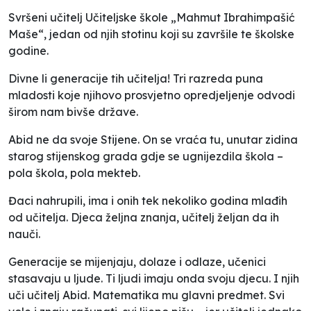
Svršeni učitelj Učiteljske škole „Mahmut Ibrahimpašić
Maše“, jedan od njih stotinu koji su završile te školske
godine.
Divne li generacije tih učitelja! Tri razreda puna
mladosti koje njihovo prosvjetno opredjeljenje odvodi
širom nam bivše države.
Abid ne da svoje Stijene. On se vraća tu, unutar zidina
starog stijenskog grada gdje se ugnijezdila škola –
pola škola, pola mekteb.
Đaci nahrupili, ima i onih tek nekoliko godina mlađih
od učitelja. Djeca željna znanja, učitelj željan da ih
nauči.
Generacije se mijenjaju, dolaze i odlaze, učenici
stasavaju u ljude. Ti ljudi imaju onda svoju djecu. I njih
uči učitelj Abid. Matematika mu glavni predmet. Svi