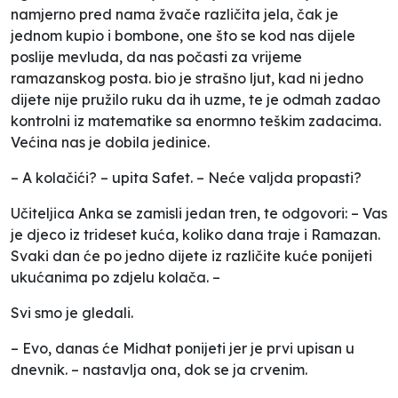
namjerno pred nama žvače različita jela, čak je
jednom kupio i bombone, one što se kod nas dijele
poslije mevluda, da nas počasti za vrijeme
ramazanskog posta. bio je strašno ljut, kad ni jedno
dijete nije pružilo ruku da ih uzme, te je odmah zadao
kontrolni iz matematike sa enormno teškim zadacima.
Većina nas je dobila jedinice.
– A kolačići? – upita Safet. – Neće valjda propasti?
Učiteljica Anka se zamisli jedan tren, te odgovori: – Vas
je djeco iz trideset kuća, koliko dana traje i Ramazan.
Svaki dan će po jedno dijete iz različite kuće ponijeti
ukućanima po zdjelu kolača. –
Svi smo je gledali.
– Evo, danas će Midhat ponijeti jer je prvi upisan u
dnevnik. – nastavlja ona, dok se ja crvenim.