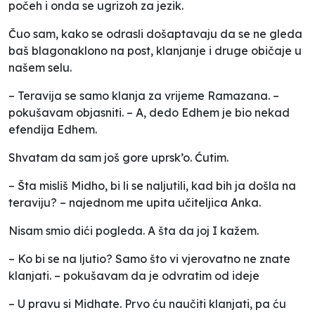
počeh i onda se ugrizoh za jezik.
Čuo sam, kako se odrasli došaptavaju da se ne gleda
baš blagonaklono na post, klanjanje i druge običaje u
našem selu.
– Teravija se samo klanja za vrijeme Ramazana. –
pokušavam objasniti. – A, dedo Edhem je bio nekad
efendija Edhem.
Shvatam da sam još gore uprsk’o. Ćutim.
– Šta misliš Midho, bi li se naljutili, kad bih ja došla na
teraviju? – najednom me upita učiteljica Anka.
Nisam smio dići pogleda. A šta da joj I kažem.
– Ko bi se na ljutio? Samo što vi vjerovatno ne znate
klanjati. – pokušavam da je odvratim od ideje
– U pravu si Midhate. Prvo ću naučiti klanjati, pa ću