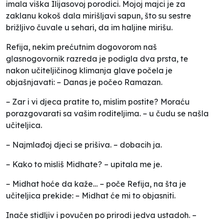
imala viška Ilijasovoj porodici. Mojoj majci je za
zaklanu kokoš dala mirišljavi sapun, što su sestre
brižljivo čuvale u sehari, da im haljine mirišu.
Refija, nekim prećutnim dogovorom naš
glasnogovornik razreda je podigla dva prsta, te
nakon učiteljičinog klimanja glave počela je
objašnjavati: – Danas je počeo Ramazan.
– Zar i vi djeca pratite to, mislim postite? Moraću
porazgovarati sa vašim roditeljima. – u čudu se našla
učiteljica.
– Najmlađoj djeci se prišiva. – dobacih ja.
– Kako to misliš Midhate? – upitala me je.
– Midhat hoće da kaže… – poče Refija, na šta je
učiteljica prekide: – Midhat će mi to objasniti.
Inače stidljiv i povučen po prirodi jedva ustadoh. –