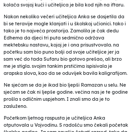
kolača svojoj kući i učiteljica je bila kod njih na iftaru.
Nakon nekoliko večeri učiteljica Anka se dosjetila da
bi se teravije mogle klanjati i u školskoj učionici. tako i
tako je to najveća prostorija. Zamolila je čak dedu
Edhema da djeci tri puta sedmično održava
mektebsku nastavu, kojoj je i ona prisustvovala. na
početku sam bio puno bolji od svoje učiteljice jer ja
sam već do tada Sufaru bio gotovo prešao, ali brzo
me je stigla. svojim tankim prstićima ispisivala je
arapska slova, kao da se oduvijek bavila kaligrafijom.
Ne sjećam se da je ikad bio ljepši Ramazan u selu. Ne
sjećam se čak ni ljepše godine. većina nas je te godine
prošla s odličnim uspjehom. I znali smo da je to
zasluženo.
Početkom ljetnog raspusta je učiteljica Anka
otputovala u Vojvodinu. S radošću smo čekali početak
školske godine. Ja sam završio četvrti razred, tako da