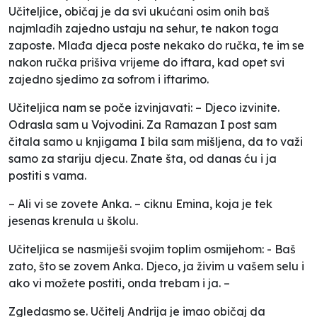
Učiteljice, običaj je da svi ukućani osim onih baš
najmlađih zajedno ustaju na sehur, te nakon toga
zaposte. Mlađa djeca poste nekako do ručka, te im se
nakon ručka prišiva vrijeme do iftara, kad opet svi
zajedno sjedimo za sofrom i iftarimo.
Učiteljica nam se poče izvinjavati: – Djeco izvinite.
Odrasla sam u Vojvodini. Za Ramazan I post sam
čitala samo u knjigama I bila sam mišljena, da to važi
samo za stariju djecu. Znate šta, od danas ću i ja
postiti s vama.
– Ali vi se zovete Anka. – ciknu Emina, koja je tek
jesenas krenula u školu.
Učiteljica se nasmiješi svojim toplim osmijehom: - Baš
zato, što se zovem Anka. Djeco, ja živim u vašem selu i
ako vi možete postiti, onda trebam i ja. –
Zgledasmo se. Učitelj Andrija je imao običaj da