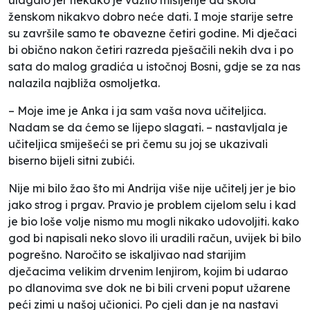
ženskom nikakvo dobro neće dati. I moje starije setre
su završile samo te obavezne četiri godine. Mi dječaci
bi obično nakon četiri razreda pješačili nekih dva i po
sata do malog gradića u istočnoj Bosni, gdje se za nas
nalazila najbliža osmoljetka.
– Moje ime je Anka i ja sam vaša nova učiteljica.
Nadam se da ćemo se lijepo slagati. – nastavljala je
učiteljica smiješeći se pri čemu su joj se ukazivali
biserno bijeli sitni zubići.
Nije mi bilo žao što mi Andrija više nije učitelj jer je bio
jako strog i prgav. Pravio je problem cijelom selu i kad
je bio loše volje nismo mu mogli nikako udovoljiti. kako
god bi napisali neko slovo ili uradili račun, uvijek bi bilo
pogrešno. Naročito se iskaljivao nad starijim
dječacima velikim drvenim lenjirom, kojim bi udarao
po dlanovima sve dok ne bi bili crveni poput užarene
peći zimi u našoj učionici. Po cjeli dan je na nastavi