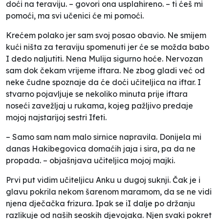
doći na teraviju. – govori ona usplahireno. – ti ćeš mi
pomoći, ma svi učenici će mi pomoći.
Krećem polako jer sam svoj posao obavio. Ne smijem
kući ništa za teraviju spomenuti jer će se možda babo
I dedo naljutiti. Nena Mulija sigurno hoće. Nervozan
sam dok čekam vrijeme iftara. Ne zbog gladi već od
neke čudne spoznaje da će doći učiteljica na iftar. I
stvarno pojavljuje se nekoliko minuta prije iftara
noseći zavežljaj u rukama, kojeg pažljivo predaje
mojoj najstarijoj sestri Ifeti.
– Samo sam nam malo sirnice napravila. Donijela mi
danas Hakibegovica domaćih jaja i sira, pa da ne
propada. – objašnjava učiteljica mojoj majki.
Prvi put vidim učiteljicu Anku u dugoj suknji. Čak je i
glavu pokrila nekom šarenom maramom, da se ne vidi
njena dječačka frizura. Ipak se iI dalje po držanju
razlikuje od naših seoskih djevojaka. Njen svaki pokret