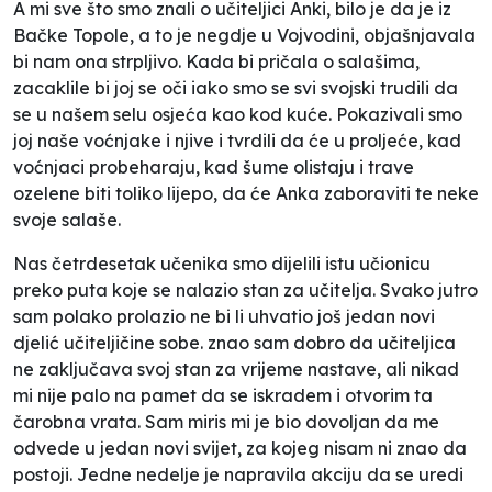
A mi sve što smo znali o učiteljici Anki, bilo je da je iz
Bačke Topole, a to je negdje u Vojvodini, objašnjavala
bi nam ona strpljivo. Kada bi pričala o salašima,
zacaklile bi joj se oči iako smo se svi svojski trudili da
se u našem selu osjeća kao kod kuće. Pokazivali smo
joj naše voćnjake i njive i tvrdili da će u proljeće, kad
voćnjaci probeharaju, kad šume olistaju i trave
ozelene biti toliko lijepo, da će Anka zaboraviti te neke
svoje salaše.
Nas četrdesetak učenika smo dijelili istu učionicu
preko puta koje se nalazio stan za učitelja. Svako jutro
sam polako prolazio ne bi li uhvatio još jedan novi
djelić učiteljičine sobe. znao sam dobro da učiteljica
ne zaključava svoj stan za vrijeme nastave, ali nikad
mi nije palo na pamet da se iskradem i otvorim ta
čarobna vrata. Sam miris mi je bio dovoljan da me
odvede u jedan novi svijet, za kojeg nisam ni znao da
postoji. Jedne nedelje je napravila akciju da se uredi