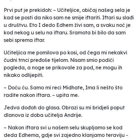
Prvi put je prekidoh: – Učiteljice, običaj našeg sela je
kad se posti da niko sam ne smije iftariti. Iftari su slađi
u društvu. Eto I dedo Edhem živi sam, a svaku noć je
kod nekog u selu na iftaru. Sramota bi bilo da sam
sebi sprema iftar.
Učiteljica me pomilova po kosi, od čega mi nekakvi
čudni trnci pređoše tijelom. Nisam smio podići
pogleda, a noge se prikovale za pod, ne mogu ih
nikako odlijepiti.
– Doću ću. Samo mi reci Midhate, Ima li nešto što
radite nakon iftara. – upita me.
Jedva dođoh do glasa. Obrazi su mi bridjeli poput
dlanova iz doba učitelja Andrije.
– Nakon iftara svi u našem selu skupljamo se kod
deda Edhema, gdje svi zajedno klanjamo teraviju -