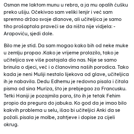
Osman me laktom munu u rebra, a ja mu opalih ćušku
preko ušiju. Očekivao sam veliki lenjir i već sam
spremno držao svoje dlanove, ali učiteljica je samo
tiho prošaptala praveći se da ništa nije vidjela: -
Arapoviću, sjedi dole.
Bilo me je stid. Da sam mogao kako bih od neke muke
u zemlju propao .Kako je vrijeme prolazilo, tako je
učiteljica sve više postojala dio nas. Nije se samo
brinula o djeci, već i o članovima naših porodica. Tako
kada je neni Muliji nestalo lijekova od glave, učiteljica
ih je nabavila. Dedu Edhemu je redovno pisala i čitala
pisma od sina Muriza, što je prebjegao za Francusku.
Tetki Haniji je pozajmila para, što ih je tetak Fehim
propio da pregura do jabuka. Ko god da je imao bilo
kakvih problema u selu, išao bi učiteljici Anki da se
požali. pisala je molbe, zahtjeve i dopise za cijeli
okrug.