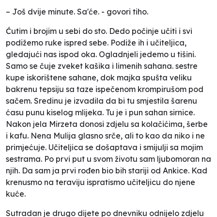
– Još dvije minute. Sa'će. - govori tiho.
Ćutim i brojim u sebi do sto. Dedo počinje učiti i svi
podižemo ruke ispred sebe. Podiže ih i učiteljica,
gledajući nas ispod oka. Ogladnjeli jedemo u tišini.
Samo se čuje zveket kašika i limenih sahana. sestre
kupe iskorištene sahane, dok majka spušta veliku
bakrenu tepsiju sa taze ispečenom krompirušom pod
sačem. Sredinu je izvadila da bi tu smjestila šarenu
ćasu punu kiselog mlijeka. Tu je i pun sahan sirnice.
Nakon jela Mirzeta donosi zdjelu sa kolačićima, šerbe
i kafu. Nena Mulija glasno srče, ali to kao da niko i ne
primjećuje. Učiteljica se došaptava i smijulji sa mojim
sestrama. Po prvi put u svom životu sam ljubomoran na
njih. Da sam ja prvi rođen bio bih stariji od Ankice. Kad
krenusmo na teraviju ispratismo učiteljicu do njene
kuće.
Sutradan je drugo dijete po dnevniku odnijelo zdjelu