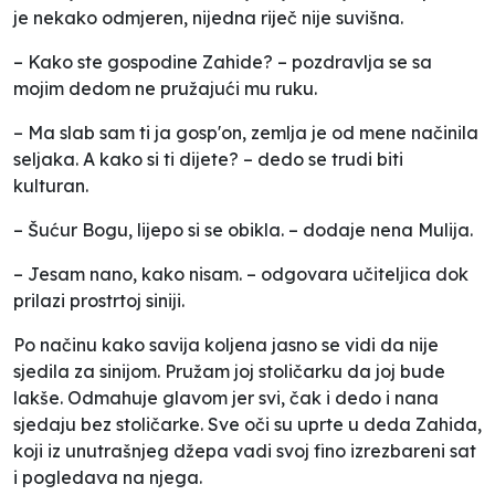
je nekako odmjeren, nijedna riječ nije suvišna.
– Kako ste gospodine Zahide? – pozdravlja se sa
mojim dedom ne pružajući mu ruku.
– Ma slab sam ti ja gosp'on, zemlja je od mene načinila
seljaka. A kako si ti dijete? – dedo se trudi biti
kulturan.
– Šućur Bogu, lijepo si se obikla. – dodaje nena Mulija.
– Jesam nano, kako nisam. – odgovara učiteljica dok
prilazi prostrtoj siniji.
Po načinu kako savija koljena jasno se vidi da nije
sjedila za sinijom. Pružam joj stoličarku da joj bude
lakše. Odmahuje glavom jer svi, čak i dedo i nana
sjedaju bez stoličarke. Sve oči su uprte u deda Zahida,
koji iz unutrašnjeg džepa vadi svoj fino izrezbareni sat
i pogledava na njega.