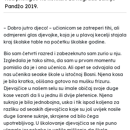
Pandžo 2019.
– Dobro jutro djeco! – učionicom se zatreperi tihi, ali
odmjereni glas djevojke, koja je u plavoj kecelji stajala
kraj školske table na početku školske godine.
Bio sam četvrti razred i zabezeknuto sam zurio u nju.
Izgledala je tako sitno, da sam u prvom momentu
pomislio da je i ona učenica. Ali opet se odvajala od
nas učenika seoske škole u istočnoj Bosni. Njena kosa
je bila kratka, ošišana gotovo na mušku frizuru.
Djevojčice u našem selu su imale običaj svoje duge
kose vezati da li u jednu ili dvije pletenice. Njena
suknja je bila jednobojna, uska i tik ispod koljena za
razliku od seoskih djevojčica koje su još uvijek nosile
duge šarene suknje, skrojene od bilo čega
upotrebljivog. U školovanje djevojčica se nije puno
ulagalo jer nekako je važilo mišljenje da škola