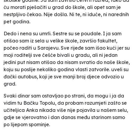
ću morati pješačiti u grad do škole, ali opet sam je
nestpljivo čekao. Nije došla. Ni te, ni iduće, ni narednih
pet godina.
Dedo i nena su umrli. Sestre su se poudale. I ja sam
otišao sam iz sela u velike škole, završio fakultet,
počeo raditi u Sarajevu. Sve rijeđe sam išao kući jer su
moji roditelji sve češće bivali u gradu, ali ni jedan
jedini put nisam otišao da nisam svratio do naše škole,
koju su poslije nekoliko godina vlasti zatvorile. uveli su
đački autobus, koji je sve manji broj djece odvozio u
grad.
Svaki dinar sam ostavljao po strani, da mogu i ja da
vidim tu Bačku Topolu, da probam razumjeti zašto se
učiteljica Anka nikada više nije pojavila u našem selu,
gdje se vjerovatno i dan danas među starinom samo
po lijepom spominje.