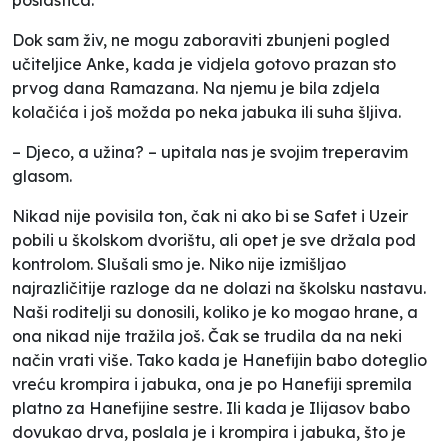
Dok sam živ, ne mogu zaboraviti zbunjeni pogled
učiteljice Anke, kada je vidjela gotovo prazan sto
prvog dana Ramazana. Na njemu je bila zdjela
kolačića i još možda po neka jabuka ili suha šljiva.
– Djeco, a užina? – upitala nas je svojim treperavim
glasom.
Nikad nije povisila ton, čak ni ako bi se Safet i Uzeir
pobili u školskom dvorištu, ali opet je sve držala pod
kontrolom. Slušali smo je. Niko nije izmišljao
najrazličitije razloge da ne dolazi na školsku nastavu.
Naši roditelji su donosili, koliko je ko mogao hrane, a
ona nikad nije tražila još. Čak se trudila da na neki
način vrati više. Tako kada je Hanefijin babo doteglio
vreću krompira i jabuka, ona je po Hanefiji spremila
platno za Hanefijine sestre. Ili kada je Ilijasov babo
dovukao drva, poslala je i krompira i jabuka, što je