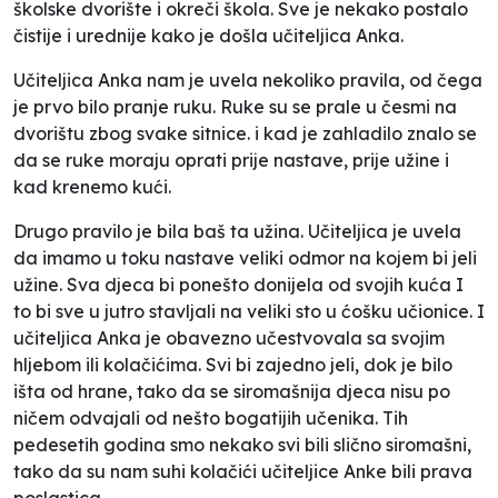
školske dvorište i okreči škola. Sve je nekako postalo
čistije i urednije kako je došla učiteljica Anka.
Učiteljica Anka nam je uvela nekoliko pravila, od čega
je prvo bilo pranje ruku. Ruke su se prale u česmi na
dvorištu zbog svake sitnice. i kad je zahladilo znalo se
da se ruke moraju oprati prije nastave, prije užine i
kad krenemo kući.
Drugo pravilo je bila baš ta užina. Učiteljica je uvela
da imamo u toku nastave veliki odmor na kojem bi jeli
užine. Sva djeca bi ponešto donijela od svojih kuća I
to bi sve u jutro stavljali na veliki sto u ćošku učionice. I
učiteljica Anka je obavezno učestvovala sa svojim
hljebom ili kolačićima. Svi bi zajedno jeli, dok je bilo
išta od hrane, tako da se siromašnija djeca nisu po
ničem odvajali od nešto bogatijih učenika. Tih
pedesetih godina smo nekako svi bili slično siromašni,
tako da su nam suhi kolačići učiteljice Anke bili prava
poslastica.