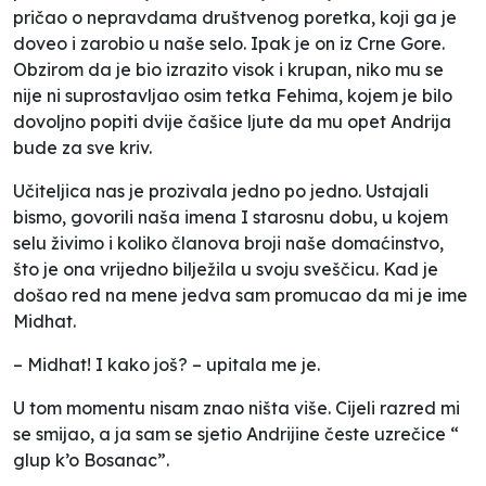
pričao o nepravdama društvenog poretka, koji ga je
doveo i zarobio u naše selo. Ipak je on iz Crne Gore.
Obzirom da je bio izrazito visok i krupan, niko mu se
nije ni suprostavljao osim tetka Fehima, kojem je bilo
dovoljno popiti dvije čašice ljute da mu opet Andrija
bude za sve kriv.
Učiteljica nas je prozivala jedno po jedno. Ustajali
bismo, govorili naša imena I starosnu dobu, u kojem
selu živimo i koliko članova broji naše domaćinstvo,
što je ona vrijedno bilježila u svoju sveščicu. Kad je
došao red na mene jedva sam promucao da mi je ime
Midhat.
– Midhat! I kako još? – upitala me je.
U tom momentu nisam znao ništa više. Cijeli razred mi
se smijao, a ja sam se sjetio Andrijine česte uzrečice “
glup k’o Bosanac”.