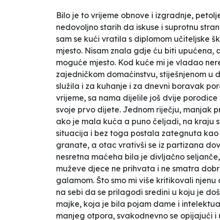
Bilo je to vrijeme obnove i izgradnje, petol
nedovoljno starih da iskuse i suprotnu str
sam se kući vratila s diplomom učiteljske 
mjesto. Nisam znala gdje ću biti upućena, 
moguće mjesto. Kod kuće mi je vladao nered
zajedničkom domaćinstvu, stiješnjenom u dv
služila i za kuhanje i za dnevni boravak po
vrijeme, sa nama dijelile još dvije porodic
svoje prvo dijete. Jednom riječju, manjak pro
ako je mala kuća a puno čeljadi, na kraju s
situacija i bez toga postala zategnuta kao 
granate, a otac vrativši se iz partizana do
nesretna maćeha bila je divljačno seljanče, 
muževe djece ne prihvata i ne smatra dobro
galamom. Što smo mi više kritikovali njenu 
na sebi da se prilagodi sredini u koju je 
majke, koja je bila pojam dame i intelektual
manjeg otpora, svakodnevno se opijajući i