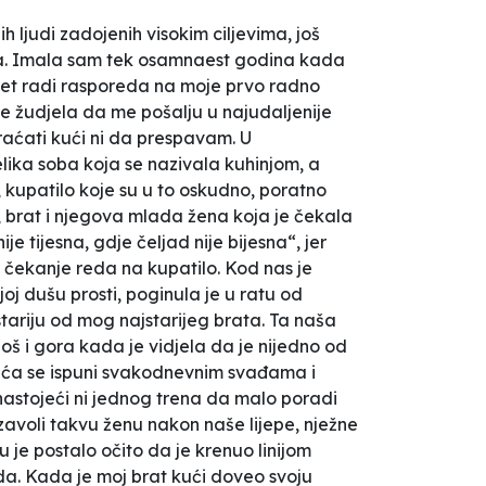
h ljudi zadojenih visokim ciljevima, još
akva. Imala sam tek osamnaest godina kada
itet radi rasporeda na moje prvo radno
me žudjela da me pošalju u najudaljenije
raćati kući ni da prespavam. U
lika soba koja se nazivala kuhinjom, a
 kupatilo koje su u to oskudno, poratno
, brat i njegova mlada žena koja je čekala
je tijesna, gdje čeljad nije bijesna“, jer
o čekanje reda na kupatilo. Kod nas je
oj dušu prosti, poginula je u ratu od
stariju od mog najstarijeg brata. Ta naša
još i gora kada je vidjela da je nijedno od
kuća se ispuni svakodnevnim svađama i
 nastojeći ni jednog trena da malo poradi
zavoli takvu ženu nakon naše lijepe, nježne
 je postalo očito da je krenuo linijom
da. Kada je moj brat kući doveo svoju