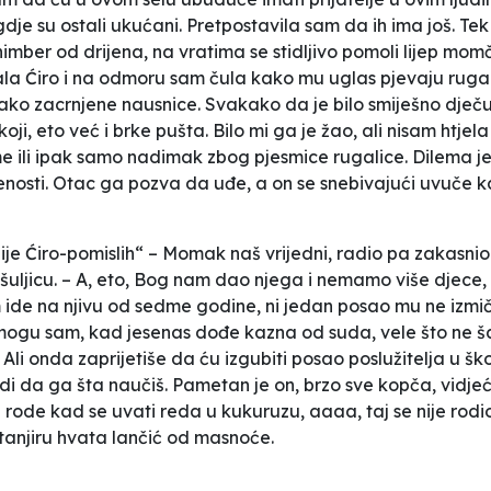
dje su ostali ukućani. Pretpostavila sam da ih ima još. Tek
imber od drijena, na vratima se stidljivo pomoli lijep m
vala Ćiro i na odmoru sam čula kako mu uglas pjevaju rugal
kako zacrnjene nausnice. Svakako da je bilo smiješno dječu
i, eto već i brke pušta. Bilo mi ga je žao, ali nisam htjel
me ili ipak samo nadimak zbog pjesmice rugalice. Dilema je
jenosti. Otac ga pozva da uđe, a on se snebivajući uvuče 
 „nije Ćiro-pomislih“ – Momak naš vrijedni, radio pa zakasni
uljicu. – A, eto, Bog nam dao njega i nemamo više djece, 
 ide na njivu od sedme godine, ni jedan posao mu ne izmiče
e mogu sam, kad jesenas dođe kazna od suda, vele što ne 
 Ali onda zaprijetiše da ću izgubiti posao poslužitelja u š
idi da ga šta naučiš. Pametan je on, brzo sve kopča, vidjeć
 rode kad se uvati reda u kukuruzu, aaaa, taj se nije rodi
 tanjiru hvata lančić od masnoće.