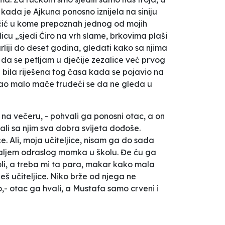
 kada je Ajkuna ponosno iznijela na siniju
omčić u kome prepoznah jednog od mojih
icu „sjedi Ćiro na vrh slame, brkovima plaši
rliji do deset godina, gledati kako sa njima
a da se petljam u dječije zezalice već prvog
 bila riješena tog časa kada se pojavio na
kao malo mače trudeći se da ne gleda u
o na večeru, - pohvali ga ponosni otac, a on
ali sa njim sva dobra svijeta dođoše.
. Ali, moja učiteljice, nisam ga do sada
šaljem odraslog momka u školu. Đe ću ga
koli, a treba mi ta para, makar kako mala
eš učiteljice. Niko brže od njega ne
o,- otac ga hvali, a Mustafa samo crveni i