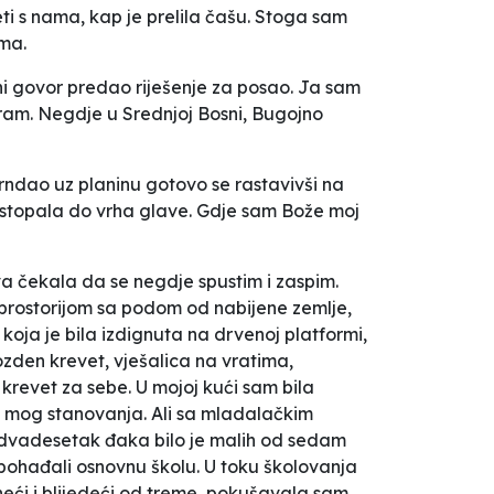
ti s nama, kap je prelila čašu. Stoga sam
ma.
ni govor predao riješenje za posao. Ja sam
ciram. Negdje u Srednjoj Bosni, Bugojno
rndao uz planinu gotovo se rastavivši na
od stopala do vrha glave. Gdje sam Bože moj
 čekala da se negdje spustim i zaspim.
 prostorijom sa podom od nabijene zemlje,
koja je bila izdignuta na drvenoj platformi,
vozden krevet, vješalica na vratima,
o krevet za sebe. U mojoj kući sam bila
 dio mog stanovanja. Ali sa mladalačkim
 dvadesetak đaka bilo je malih od sedam
k pohađali osnovnu školu. U toku školovanja
eneći i blijedeći od treme, pokušavala sam