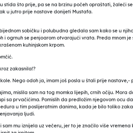
stida što prije, pa se na brzinu počeh opraštati, žaleći s
k u jutro prije nastave donijeti Mustafa.
bijednom sobičku i polubudna gledala sam kako se u njih
oh i ogrnuh se penjoarom otvarajući vrata. Preda mnom je
ukrašenom kuhinjskom krpom.
omčić.
skroz zakasnila!?
kole. Nego odoh ja, imam još posla u štali prije nastave,
ajima, mislila sam na tog momka lijepih, crnih očiju. Mora 
klupi sa prvačićima. Pomislih da predložim njegovom ocu d
edura u tim poslijeratnim danima, kada je bilo toliko zak
njavanja ljudi.
 sam mu iznijela uz večeru, jer to je značilo više vremena
spit za ispitom.