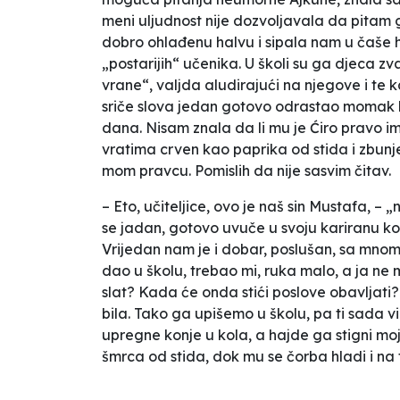
meni uljudnost nije dozvoljavala da pitam g
dobro ohlađenu halvu i sipala nam u čaše h
„postarijih“ učenika. U školi su ga djeca z
vrane“, valjda aludirajući na njegove i te 
sriče slova jedan gotovo odrastao momak koj
dana. Nisam znala da li mu je Ćiro pravo i
vratima crven kao paprika od stida i zbun
mom pravcu. Pomislih da nije sasvim čitav.
– Eto, učiteljice, ovo je naš sin Mustafa, –
se jadan, gotovo uvuče u svoju kariranu koš
Vrijedan nam je i dobar, poslušan, sa mnom
dao u školu, trebao mi, ruka malo, a ja n
slat? Kada će onda stići poslove obavljati?
bila. Tako ga upišemo u školu, pa ti sada v
upregne konje u kola, a hajde ga stigni moj
šmrca od stida, dok mu se čorba hladi i na