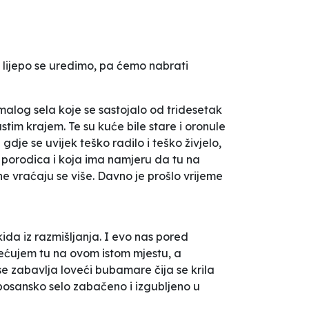
 lijepo se uredimo, pa ćemo nabrati
alog sela koje se sastojalo od tridesetak
tim krajem. Te su kuće bile stare i oronule
gdje se uvijek teško radilo i teško živjelo,
a porodica i koja ima namjeru da tu na
e vraćaju se više. Davno je prošlo vrijeme
da iz razmišljanja. I evo nas pored
ćujem tu na ovom istom mjestu, a
 zabavlja loveći bubamare čija se krila
 bosansko selo zabačeno i izgubljeno u