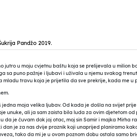
Šukrija Pandžo 2019.
jutro u moju cvjetnu baštu koja se prelijevala u milion boj
a sa puno pažnje i ljubavi i uživala u njemu svakog trenutk
vila mladu travu koja je prijetila da sve prekrije, kada me u
nem.
 jedna moja velika ljubav. Od kada je došla na svijet prije
e unuke, ali ja sam zaista bila luda za ovim djetetom od
reću da je čuvam dok joj otac, moj sin Samir i majka Mirha
 dan je za nas dvije praznik koji unaprijed planiramo kak
aveza, tako da mi je u ovom poznom dobu ostala samo br