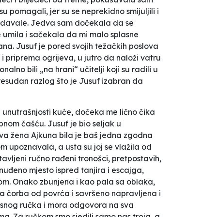
 pomagali, jer su se neprekidno smijuljili i
 izdavale. Jedva sam dočekala da se
 umila i sačekala da mi malo splasne
na. Jusuf je pored svojih težačkih poslova
i priprema ogrijeva, u jutro da naloži vatru
lno bili „na hrani“ učitelji koji su radili u
resudan razlog što je Jusuf izabran da
u unutrašnjosti kuće, dočeka me lično čika
ebnom čašću. Jusuf je bio seljak u
gova žena Ajkuna bila je baš jedna zgodna
m upoznavala, a usta su joj se vlažila od
avljeni ručno rađeni tronošci, pretpostavih,
uđeno mjesto ispred tanjira i escajga,
ikom. Onako zbunjena i kao pala sa oblaka,
na čorba od povrća i savršeno napravljena i
a ukusnog ručka i mora odgovora na sva
a. Za ručkom smo sjedili samo nas troja, a