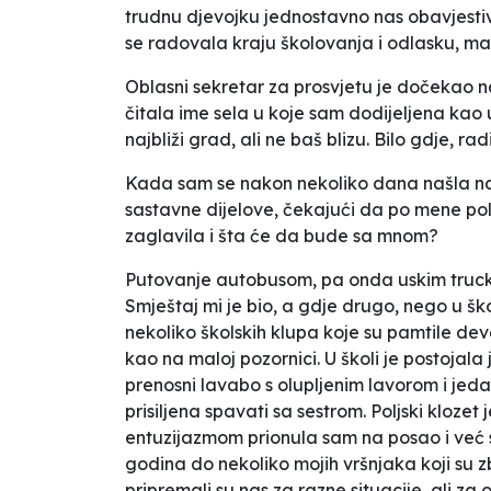
trudnu djevojku jednostavno nas obavjestiv
se radovala kraju školovanja i odlasku, m
Oblasni sekretar za prosvjetu je dočekao n
čitala ime sela u koje sam dodijeljena kao 
najbliži grad, ali ne baš blizu. Bilo gdje, radit
Kada sam se nakon nekoliko dana našla na p
sastavne dijelove, čekajući da po mene polj
zaglavila i šta će da bude sa mnom?
Putovanje autobusom, pa onda uskim trucka
Smještaj mi je bio, a gdje drugo, nego u š
nekoliko školskih klupa koje su pamtile dev
kao na maloj pozornici. U školi je postojala
prenosni lavabo s olupljenim lavorom i jedan
prisiljena spavati sa sestrom. Poljski klozet
entuzijazmom prionula sam na posao i već 
godina do nekoliko mojih vršnjaka koji su z
pripremali su nas za razne situacije, ali z