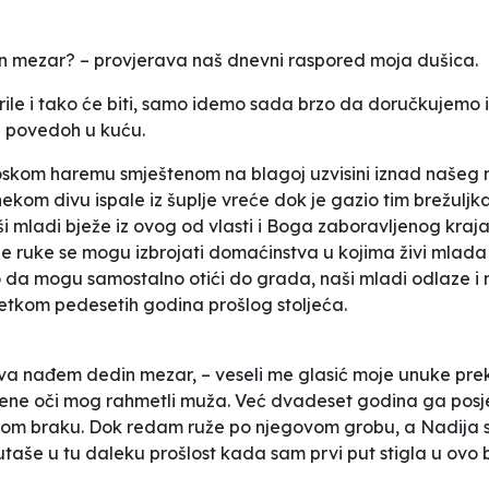
n mezar? – provjerava naš dnevni raspored moja dušica.
le i tako će biti, samo idemo sada brzo da doručkujemo i
 i povedoh u kuću.
oskom haremu smještenom na blagoj uzvisini iznad našeg m
om divu ispale iz šuplje vreće dok je gazio tim brežuljkas
ši mladi bježe iz ovog od vlasti i Boga zaboravljenog kraja 
edne ruke se mogu izbrojati domaćinstva u kojima živi mlad
o da mogu samostalno otići do grada, naši mladi odlaze i n
četkom pedesetih godina prošlog stoljeća.
a nađem dedin mezar, – veseli me glasić moje unuke preki
ene oči mog rahmetli muža. Već dvadeset godina ga posje
tnom braku. Dok redam ruže po njegovom grobu, a Nadija se
lutaše u tu daleku prošlost kada sam prvi put stigla u ovo