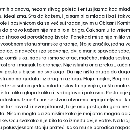
jetnih planova, nezamislivog poleta i entuzijazma kod mladi
anu idealizma. Šta da kažem, i ja sam bila mlada i baš t
škole i pozivnicom da se već sutradan javim u Oblasni Kom
a da pravo kažem nije me bilo ni briga. Čak sam u to vrije
 i haos od porodičnog života. Ponekad mi se nije mililo v
osobnom stanu starinske gradnje, što je značilo, jedna ve
rodice, a navečer i za spavanje, dvije manje spavaće sobe,
e iz komšiluka, nagurali smo se otac, maćeha, mlađa sestra
stora i manjak tolerancije. Nije istinita ona izreka „kuća ni
vi postaju bijesni na svakoga. Da nije ništa drugo do dug
struna na gudalu i iz drugih razloga. Moja majka, Bog da j
vede sa sobom jednu mladu, silovitu djevojku, nešto malo 
isto toliko glupa koliko i tvrdoglava i pakosna. Postala je 
došlom. Između nas se stvori otvoreno neprijateljstvo i 
očitu sirovost i nevaspitanost, to je ona postajala gora ne
došla. Nisam mogla da zamislim kako je moj otac mogao da 
ke. Ocu svakako nije bilo lako između dvije vatre. Na kraju
 u polusvjesnom stanju prateći kako mu se porodica raspa