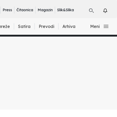
Press
Čitaonica
Magazin
Slik&Slika
mreže
Satira
Prevodi
Arhiva
Meni