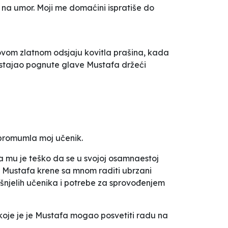
e na umor. Moji me domaćini ispratiše do
ovom zlatnom odsjaju kovitla prašina, kada
 stajao pognute glave Mustafa držeći
- promumla moj učenik.
da mu je teško da se u svojoj osamnaestoj
a Mustafa krene sa mnom raditi ubrzani
ašnjelih učenika i potrebe za sprovođenjem
 koje je je Mustafa mogao posvetiti radu na