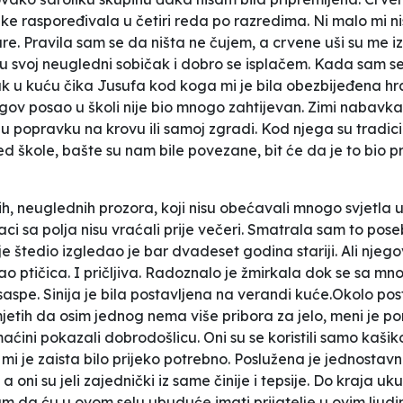
e raspoređivala u četiri reda po razredima. Ni malo mi nisu
e. Pravila sam se da ništa ne čujem, a crvene uši su me
u svoj neugledni sobičak i dobro se isplačem. Kada sam se
ak u kuću čika Jusufa kod koga mi je bila obezbijeđena hra
gov posao u školi nije bio mnogo zahtijevan. Zimi nabavka 
 popravku na krovu ili samoj zgradi. Kod njega su tradiciona
d škole, bašte su nam bile povezane, bit će da je to bio p
ih, neuglednih prozora, koji nisu obećavali mnogo svjetla 
jaci sa polja nisu vraćali prije večeri. Smatrala sam to pos
je štedio izgledao je bar dvadeset godina stariji. Ali nje
 ptičica. I pričljiva. Radoznalo je žmirkala dok se sa mno
aspe. Sinija je bila postavljena na verandi kuće.Okolo post
tih da osim jednog nema više pribora za jelo, meni je pon
omaćini pokazali dobrodošlicu. Oni su se koristili samo kaš
mi je zaista bilo prijeko potrebno. Poslužena je jednostav
ir, a oni su jeli zajednički iz same činije i tepsije. Do kraj
da ću u ovom selu ubuduće imati prijatelje u ovim ljudim