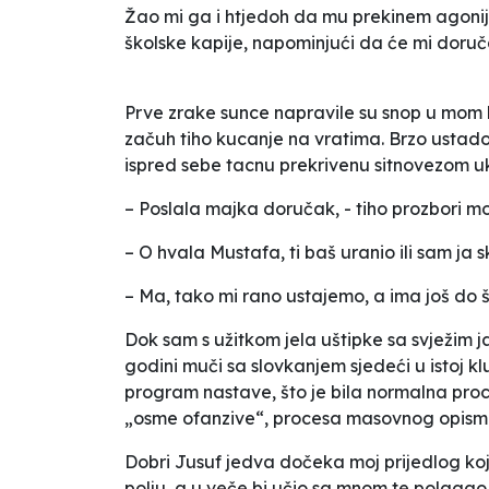
Žao mi ga i htjedoh da mu prekinem agoniju 
školske kapije, napominjući da će mi doruča
Prve zrake sunce napravile su snop u mom 
začuh tiho kucanje na vratima. Brzo ustad
ispred sebe tacnu prekrivenu sitnovezom 
– Poslala majka doručak, - tiho prozbori m
– O hvala Mustafa, ti baš uranio ili sam ja 
– Ma, tako mi rano ustajemo, a ima još do š
Dok sam s užitkom jela uštipke sa svježim j
godini muči sa slovkanjem sjedeći u istoj 
program nastave, što je bila normalna proc
„osme ofanzive“, procesa masovnog opisme
Dobri Jusuf jedva dočeka moj prijedlog koji
polju, a u veče bi učio sa mnom te polagao i