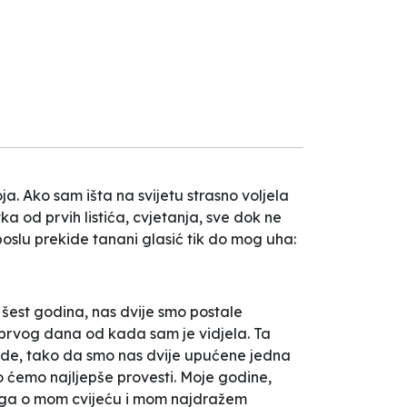
a. Ako sam išta na svijetu strasno voljela
a od prvih listića, cvjetanja, sve dok ne
 poslu prekide tanani glasić tik do mog uha:
 šest godina, nas dvije smo postale
 prvog dana od kada sam je vidjela. Ta
 rade, tako da smo nas dvije upućene jedna
o ćemo najljepše provesti. Moje godine,
iga o mom cvijeću i mom najdražem