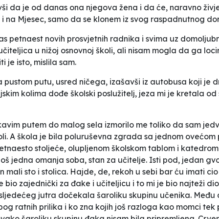
ši da je od danas ona njegova žena i da će, naravno živje
a i na Mjesec, samo da se klonem iz svog raspadnutnog do
as petnaest novih prosvjetnih radnika i svima uz domoljub
učiteljica u nižoj osnovnoj školi, ali nisam mogla da ga lo
i je isto, mislila sam.
ustom putu, usred ničega, izašavši iz autobusa koji je d
skim kolima dođe školski poslužitelj, jeza mi je kretala 
vim putem do malog sela izmorilo me toliko da sam jedva
koli. A škola je bila poluruševna zgrada sa jednom ovećom
etnaesto stoljeće, olupljenom školskom tablom i katedrom 
 još jedna omanja soba, stan za učitelje. Isti pod, jedan g
 mali sto i stolica. Hajde, de, rekoh u sebi bar ću imati ci
 je bio zajednički za đake i učiteljicu i to mi je bio najteži
sljedećeg jutra dočekala šaroliku skupinu učenika. Među
bog ratnih prilika i ko zna kojih još razloga kao momci te
a ovako šaroliku skupinu đaka nisam bila pripremljena. Crv