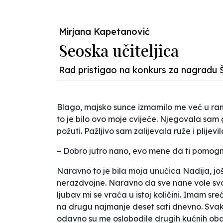
Mirjana Kapetanović
Seoska učiteljica
Rad pristigao na konkurs za nagradu 
Blago, majsko sunce izmamilo me već u rano 
to je bilo ovo moje cvijeće. Njegovala sam g
požuti. Pažljivo sam zalijevala ruže i plije
– Dobro jutro nano, evo mene da ti pomog
Naravno to je bila moja unučica Nadija, još
nerazdvojne. Naravno da sve nane vole svoj
ljubav mi se vraća u istoj količini. Imam s
na drugu najmanje deset sati dnevno. Svaki
odavno su me oslobodile drugih kućnih ob