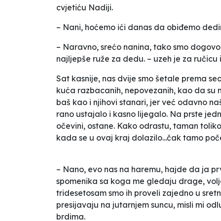
cvjetiću Nadiji.
– Nani, hoćemo ići danas da obiđemo dedi
– Naravno, srećo nanina, tako smo dogovori
najljepše ruže za dedu. – uzeh je za ručicu
Sat kasnije, nas dvije smo šetale prema se
kuća razbacanih, nepovezanih, kao da su nek
baš kao i njihovi stanari, jer već odavno na
rano ustajalo i kasno lijegalo. Na prste j
očevini, ostane. Kako odrastu, taman tolik
kada se u ovaj kraj dolazilo...čak tamo po
– Nano, evo nas na haremu, hajde da ja prv
spomenika sa koga me gledaju drage, volj
tridesetosam smo ih proveli zajedno u sre
presijavaju na jutarnjem suncu, misli mi od
brdima.