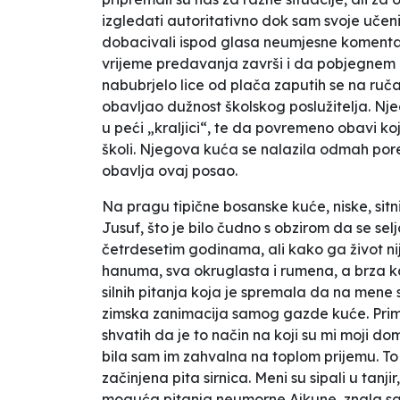
izgledati autoritativno dok sam svoje učenik
dobacivali ispod glasa neumjesne komentar
vrijeme predavanja završi i da pobjegnem 
nabubrjelo lice od plača zaputih se na ruč
obavljao dužnost školskog poslužitelja. Nje
u peći „kraljici“, te da povremeno obavi koju
školi. Njegova kuća se nalazila odmah pore
obavlja ovaj posao.
Na pragu tipične bosanske kuće, niske, sitn
Jusuf, što je bilo čudno s obzirom da se sel
četrdesetim godinama, ali kako ga život ni
hanuma, sva okruglasta i rumena, a brza kao
silnih pitanja koja je spremala da na mene s
zimska zanimacija samog gazde kuće. Primje
shvatih da je to način na koji su mi moji d
bila sam im zahvalna na toplom prijemu. To 
začinjena pita sirnica. Meni su sipali u tanj
moguća pitanja neumorne Ajkune, znala sam 