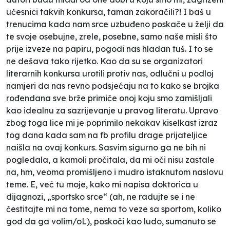
učesnici takvih konkursa, taman zakoračili?! I baš u
trenucima kada nam srce uzbuđeno poskače u želji da
te svoje
osebujne, zrele, posebne, samo naše
misli što
prije izveze na papiru, pogodi nas hladan tuš. I to se
ne dešava tako rijetko. Kao da su se organizatori
literarnih konkursa urotili protiv nas, odlučni u podloj
namjeri da nas revno podsjećaju na to kako se brojka
rođendana sve brže primiče onoj koju smo zamišljali
kao idealnu za sazrijevanje u pravog literatu. Upravo
zbog toga lice mi je poprimilo nekakav kiselkast izraz
tog dana kada sam na fb profilu drage prijateljice
naišla na ovaj konkurs. Sasvim sigurno ga ne bih ni
pogledala, a kamoli pročitala, da mi oči nisu zastale
na, hm, veoma promišljeno i mudro istaknutom naslovu
teme. E, već tu moje, kako mi napisa doktorica u
dijagnozi, „sportsko srce“ (ah, ne radujte se i ne
čestitajte mi na tome, nema to veze sa sportom, koliko
god da ga volim/oL), poskoči kao ludo, sumanuto se