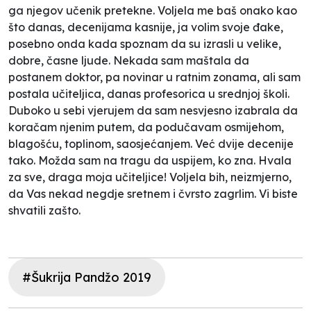
ga njegov učenik pretekne. Voljela me baš onako kao
što danas, decenijama kasnije, ja volim svoje đake,
posebno onda kada spoznam da su izrasli u velike,
dobre, časne ljude. Nekada sam maštala da
postanem doktor, pa novinar u ratnim zonama, ali sam
postala učiteljica, danas profesorica u srednjoj školi.
Duboko u sebi vjerujem da sam nesvjesno izabrala da
koračam njenim putem, da podučavam osmijehom,
blagošću, toplinom, saosjećanjem. Već dvije decenije
tako. Možda sam na tragu da uspijem, ko zna. Hvala
za sve, draga moja učiteljice! Voljela bih, neizmjerno,
da Vas nekad negdje sretnem i čvrsto zagrlim. Vi biste
shvatili zašto.
#Šukrija Pandžo 2019