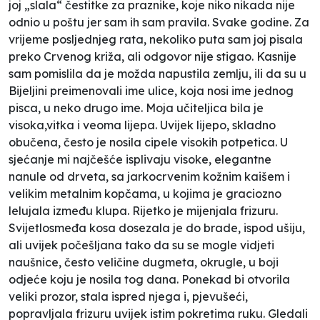
joj „slala“ čestitke za praznike, koje niko nikada nije
odnio u poštu jer sam ih sam pravila. Svake godine. Za
vrijeme posljednjeg rata, nekoliko puta sam joj pisala
preko Crvenog križa, ali odgovor nije stigao. Kasnije
sam pomislila da je možda napustila zemlju, ili da su u
Bijeljini preimenovali ime ulice, koja nosi ime jednog
pisca, u neko drugo ime. Moja učiteljica bila je
visoka,vitka i veoma lijepa. Uvijek lijepo, skladno
obučena, često je nosila cipele visokih potpetica. U
sjećanje mi najčešće isplivaju visoke, elegantne
nanule od drveta, sa jarkocrvenim kožnim kaišem i
velikim metalnim kopčama, u kojima je graciozno
lelujala između klupa. Rijetko je mijenjala frizuru.
Svijetlosmeđa kosa dosezala je do brade, ispod ušiju,
ali uvijek počešljana tako da su se mogle vidjeti
naušnice, često veličine dugmeta, okrugle, u boji
odjeće koju je nosila tog dana. Ponekad bi otvorila
veliki prozor, stala ispred njega i, pjevušeći,
popravljala frizuru uvijek istim pokretima ruku. Gledali