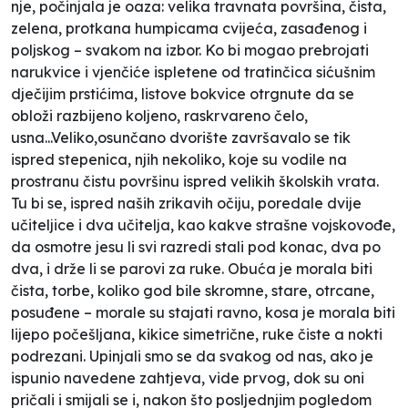
nje, počinjala je oaza: velika travnata površina, čista,
zelena, protkana humpicama cvijeća, zasađenog i
poljskog – svakom na izbor. Ko bi mogao prebrojati
narukvice i vjenčiće ispletene od tratinčica sićušnim
dječijim prstićima, listove bokvice otrgnute da se
obloži razbijeno koljeno, raskrvareno čelo,
usna...Veliko,osunčano dvorište završavalo se tik
ispred stepenica, njih nekoliko, koje su vodile na
prostranu čistu površinu ispred velikih školskih vrata.
Tu bi se, ispred naših zrikavih očiju, poredale dvije
učiteljice i dva učitelja, kao kakve strašne vojskovođe,
da osmotre jesu li svi razredi stali pod konac, dva po
dva, i drže li se parovi za ruke. Obuća je morala biti
čista, torbe, koliko god bile skromne, stare, otrcane,
posuđene – morale su stajati ravno, kosa je morala biti
lijepo počešljana, kikice simetrične, ruke čiste a nokti
podrezani. Upinjali smo se da svakog od nas, ako je
ispunio navedene zahtjeva, vide prvog, dok su oni
pričali i smijali se i, nakon što posljednjim pogledom