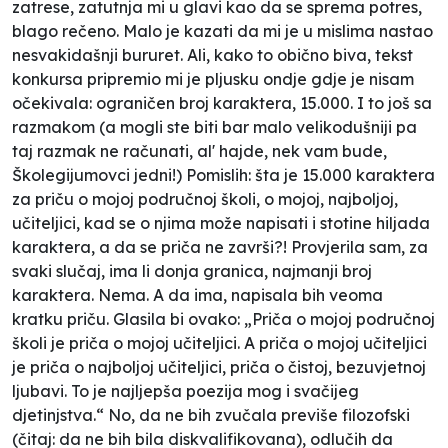
zatrese, zatutnja mi u glavi kao da se sprema potres,
blago rečeno. Malo je kazati da mi je u mislima nastao
nesvakidašnji bururet. Ali, kako to obično biva, tekst
konkursa pripremio mi je pljusku ondje gdje je nisam
očekivala: ograničen broj karaktera, 15.000. I to još sa
razmakom (a mogli ste biti bar malo velikodušniji pa
taj razmak ne računati, al' hajde, nek vam bude,
Školegijumovci jedni!) Pomislih: šta je 15.000 karaktera
za priču o mojoj područnoj školi, o mojoj, najboljoj,
učiteljici, kad se o njima može napisati i stotine hiljada
karaktera, a da se priča ne završi?! Provjerila sam, za
svaki slučaj, ima li donja granica, najmanji broj
karaktera. Nema. A da ima, napisala bih veoma
kratku priču. Glasila bi ovako: „Priča o mojoj područnoj
školi je priča o mojoj učiteljici. A priča o mojoj učiteljici
je priča o najboljoj učiteljici, priča o čistoj, bezuvjetnoj
ljubavi. To je najljepša poezija mog i svačijeg
djetinjstva.“ No, da ne bih zvučala previše
filozofski
(čitaj: da ne bih bila diskvalifikovana), odlučih da