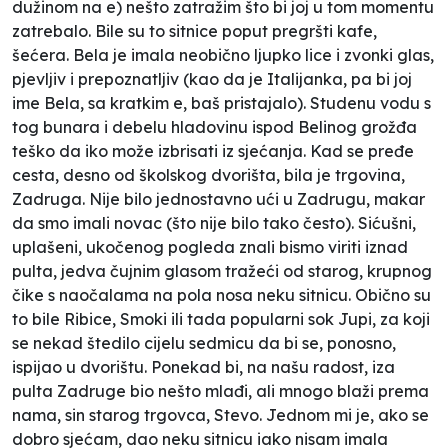
dužinom na e) nešto zatražim što bi joj u tom momentu
zatrebalo. Bile su to sitnice poput pregršti kafe,
šećera. Bela je imala neobično ljupko lice i zvonki glas,
pjevljiv i prepoznatljiv (kao da je Italijanka, pa bi joj
ime Bela, sa kratkim e, baš pristajalo). Studenu vodu s
tog bunara i debelu hladovinu ispod Belinog grožđa
teško da iko može izbrisati iz sjećanja. Kad se pređe
cesta, desno od školskog dvorišta, bila je trgovina,
Zadruga. Nije bilo jednostavno ući u Zadrugu, makar
da smo imali novac (što nije bilo tako često). Sićušni,
uplašeni, ukočenog pogleda znali bismo viriti iznad
pulta, jedva čujnim glasom tražeći od starog, krupnog
čike s naočalama na pola nosa neku sitnicu. Obično su
to bile
Ribice, Smoki
ili tada popularni sok
Jupi,
za koji
se nekad štedilo cijelu sedmicu da bi se,
ponosno
,
ispijao u dvorištu. Ponekad bi, na našu radost, iza
pulta Zadruge bio nešto mlađi, ali mnogo blaži prema
nama, sin starog trgovca, Stevo. Jednom mi je, ako se
dobro sjećam, dao neku sitnicu iako nisam imala