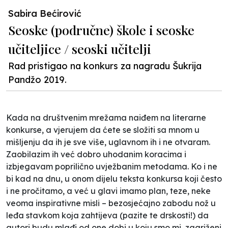
Sabira Bećirović
Seoske (područne) škole i seoske
učiteljice / seoski učitelji
Rad pristigao na konkurs za nagradu Šukrija
Pandžo 2019.
Kada na društvenim mrežama naiđem na literarne
konkurse, a vjerujem da ćete se složiti sa mnom u
mišljenju da ih je sve više, uglavnom ih i ne otvaram.
Zaobilazim ih već dobro uhodanim koracima i
izbjegavam poprilično uvježbanim metodama. Ko i ne
bi kad na dnu, u onom dijelu teksta konkursa koji često
i ne pročitamo, a već u glavi imamo plan, teze, neke
veoma inspirativne misli – bezosjećajno zabodu nož u
leđa stavkom koja zahtijeva (pazite te drskosti!) da
autori budu mlađi od one dobi u koju smo mi, zagriženi