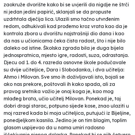
zaokruže dvorište kako bi se uvjerili da nigdje ne štrči
ni jedan jedini papirić, sklanjali se da propuste
uzdrhtala dječija lica. Ulazili smo tačno utvrđenim
redom, odhukivali kad prođemo kroz vrata kao da je
kontrola zbora u dvorištu najstrašniji dio dana i kao
da nas u učionicama čeka čista radost, što i nije bilo
daleko od istine. Školska zgrada bila je duga bijela
jednospratnica, mjesto igre, radosti, suza, odrastanja.
Djecu od 1. do 4. razreda osnovne škole podučavale
su dvije učiteljice, Dara i Slobodanka, i dva učitelja:
Ahmo i Milovan. Sve smo ih doživljavali isto, bojali se
ako nas prekore, poštovali ih kako spada, ali za
pravog sretnika važio je onaj koga je, kao mog
mlađeg brata, učio učitelj Milovan. Ponekad je, taj
dobri dragi starac, potpuno sijede kose, znao ulaziti u
moj razred kada bi moja učiteljica, putujući iz Bijeljine,
ponedjeljkom kasnila. Jedino je on tim blagim, toplim
glasom uspijevao da u nama umiri radosno
iščekivanje njenog dolaska. Ponekad bi se njih četvero