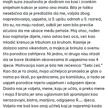
mojih suza zaustavila je dodirom na kosi i zvonkim
smijehom kakav je samo ona imala. Bila je toliko
nesebična da je predložila da me, valjda zbog
napredovanja, uspjeha, iz 3. upišu odmah u 5. razred,
što su, na moju radost, odbili jer sam bila previše
sićušna da me ubace među petaše. Moj otac, rođen
kao najstarije dijete, rano ostao bez oca, već kao
mladić krenuo je trbuhom za kruhom. Kasnije je
dolazio samo vikendom, a majka je brinula o svemu
što porodica zahtijeva. Ni jedno, ni drugo nisu stizali
da se bave školskim obavezama ili uspjesima nas 4
djece. Motivacija nam je bila tek rečenica: “Sebi ćeš.“
Kao da je to znala, moja učiteljica pronosila je glas o
nama po školi, po sjednicama, po komšiluku, a tada se
uspjeh porodice mjerio uspjehom i odgojem djece.
Doista nas je voljela, mene, koju je učila, a preko mene
i moja 3 brata jer smo uglavnom bili spominjani kao
nerazavojni, bistra, marljiva, odgojena R...... djeca.
Voljela me baš kao onaj učitelj koji je najsretniji kada