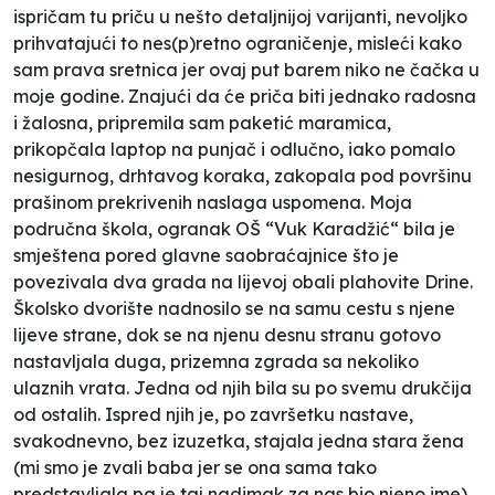
ispričam tu priču u nešto detaljnijoj varijanti, nevoljko
prihvatajući to nes(p)retno ograničenje, misleći kako
sam prava sretnica jer ovaj put barem niko
ne čačka
u
moje godine. Znajući da će priča biti jednako radosna
i žalosna, pripremila sam paketić maramica,
prikopčala laptop na punjač i odlučno, iako pomalo
nesigurnog, drhtavog koraka, zakopala pod površinu
prašinom prekrivenih naslaga uspomena. Moja
područna škola, ogranak OŠ “Vuk Karadžić“ bila je
smještena pored glavne saobraćajnice što je
povezivala dva grada na lijevoj obali plahovite Drine.
Školsko dvorište nadnosilo se na samu cestu s njene
lijeve strane, dok se na njenu desnu stranu gotovo
nastavljala duga, prizemna zgrada sa nekoliko
ulaznih vrata. Jedna od njih bila su po svemu drukčija
od ostalih. Ispred njih je, po završetku nastave,
svakodnevno, bez izuzetka, stajala jedna stara žena
(mi smo je zvali baba jer se ona sama tako
predstavljala pa je taj nadimak za nas bio njeno ime),