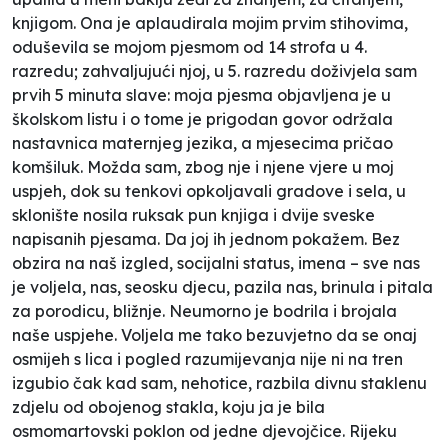
knjigom. Ona je aplaudirala mojim prvim stihovima,
oduševila se mojom pjesmom od 14 strofa u 4.
razredu; zahvaljujući njoj, u 5. razredu doživjela sam
prvih 5 minuta slave: moja pjesma objavljena je u
školskom listu i o tome je prigodan govor održala
nastavnica maternjeg jezika, a mjesecima pričao
komšiluk. Možda sam, zbog nje i njene vjere u moj
uspjeh, dok su tenkovi opkoljavali gradove i sela, u
sklonište nosila ruksak pun knjiga i dvije sveske
napisanih pjesama. Da joj ih jednom pokažem. Bez
obzira na naš izgled, socijalni status, imena – sve nas
je voljela, nas, seosku djecu, pazila nas, brinula i pitala
za porodicu, bližnje. Neumorno je bodrila i brojala
naše uspjehe. Voljela me tako bezuvjetno da se onaj
osmijeh s lica i pogled razumijevanja nije ni na tren
izgubio čak kad sam, nehotice, razbila divnu staklenu
zdjelu od obojenog stakla, koju ja je bila
osmomartovski poklon od jedne djevojčice. Rijeku