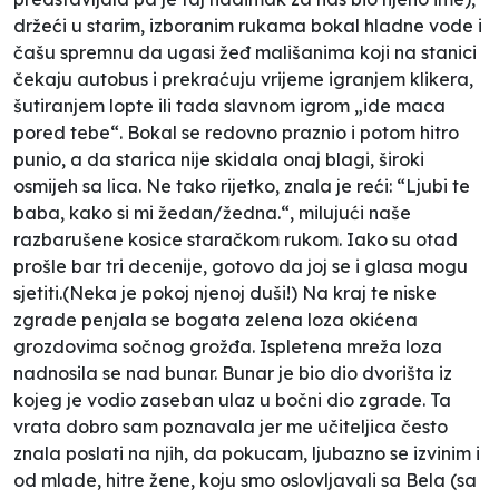
držeći u starim, izboranim rukama bokal hladne vode i
čašu spremnu da ugasi žeđ mališanima koji na stanici
čekaju autobus i prekraćuju vrijeme igranjem klikera,
šutiranjem lopte ili tada
slavnom
igrom „ide maca
pored tebe“. Bokal se redovno praznio i potom hitro
punio, a da starica nije skidala onaj blagi, široki
osmijeh sa lica. Ne tako rijetko, znala je reći: “Ljubi te
baba, kako si mi žedan/žedna.“, milujući naše
razbarušene kosice staračkom rukom. Iako su otad
prošle bar tri decenije, gotovo da joj se i glasa mogu
sjetiti.(Neka je pokoj njenoj duši!) Na kraj te niske
zgrade penjala se bogata zelena loza okićena
grozdovima sočnog grožđa. Ispletena mreža loza
nadnosila se nad bunar. Bunar je bio dio dvorišta iz
kojeg je vodio zaseban ulaz u bočni dio zgrade. Ta
vrata dobro sam poznavala jer me učiteljica često
znala poslati na njih,
da pokucam, ljubazno se izvinim
i
od mlade, hitre žene, koju smo oslovljavali sa Bela (sa