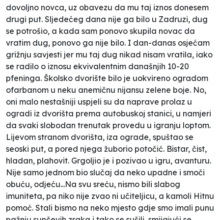
dovoljno novca, uz obavezu da mu taj iznos donesem
drugi put. Sljedećeg dana nije ga bilo u Zadruzi, dug
se potrošio, a kada sam ponovo skupila novac da
vratim dug, ponovo ga nije bilo. I dan-danas osjećam
grižnju savjesti jer mu taj dug nikad nisam vratila, iako
se radilo o iznosu ekvivalentnim današnjih 10-20
pfeninga. Školsko dvorište bilo je uokvireno ogradom
ofarbanom u neku anemičnu nijansu zelene boje. No,
oni malo nestašniji uspjeli su da naprave prolaz u
ogradi iz dvorišta prema autobuskoj stanici, u namjeri
da svaki slobodan trenutak provedu u igranju loptom.
Lijevom stranom dvorišta, iza ograde, spuštao se
seoski put, a pored njega žuborio potočić. Bistar, čist,
hladan, plahovit. Grgoljio je i pozivao u igru, avanturu.
Nije samo jednom bio slučaj da neko upadne i smoči
obuću, odjeću...Na svu sreću, nismo bili
slabog
imuniteta,
pa niko nije zvao ni učiteljicu, a kamoli Hitnu
pomoć. Stali bismo na neko mjesto gdje smo imali punu
pažnju sunčevih zraka i tako se sušili, smijajući se