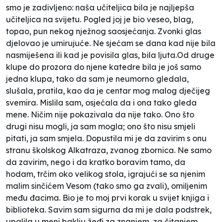
smo je zadivljeno: naša učiteljica bila je najljepša
učiteljica na svijetu. Pogled joj je bio veseo, blag,
topao, pun nekog nježnog saosjećanja. Zvonki glas
djelovao je umirujuće. Ne sjećam se dana kad nije bila
nasmiješena ili kad je povisila glas, bila ljuta.Od druge
klupe do prozora do njene katedre bila je još samo
jedna klupa, tako da sam je neumorno gledala,
slušala, pratila, kao da je centar mog malog dječijeg
svemira. Mislila sam, osjećala da i ona tako gleda
mene. Ničim nije pokazivala da nije tako. Ono što
drugi nisu mogli, ja sam mogla; ono što nisu smjeli
pitati, ja sam smjela. Dopustila mi je da zavirim s onu
stranu školskog Alkatraza, zvanog zbornica. Ne samo
da zavirim, nego i da kratko boravim tamo, da
hodam, trčim oko velikog stola, igrajući se sa njenim
malim sinčićem Vesom (tako smo ga zvali), omiljenim
među đacima. Bio je to moj prvi korak u svijet knjiga i
biblioteka. Savim sam sigurna da mi je dala podstrek,
upalila u meni baklju žeđi za znanjem, za čitanjem,