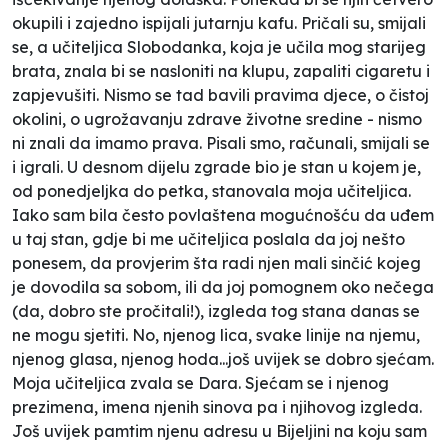
okupili i zajedno ispijali jutarnju kafu. Pričali su, smijali
se, a učiteljica Slobodanka, koja je učila mog starijeg
brata, znala bi se nasloniti na klupu, zapaliti cigaretu i
zapjevušiti. Nismo se tad bavili pravima djece, o čistoj
okolini, o ugrožavanju zdrave životne sredine - nismo
ni znali da imamo
prava
. Pisali smo, računali, smijali se
i igrali. U desnom dijelu zgrade bio je stan u kojem je,
od ponedjeljka do petka, stanovala moja učiteljica.
Iako sam bila često povlaštena mogućnošću da uđem
u taj stan, gdje bi me učiteljica poslala da joj nešto
ponesem, da provjerim šta radi njen mali sinčić kojeg
je dovodila sa sobom, ili da joj pomognem oko nečega
(da, dobro ste pročitali!), izgleda tog stana danas se
ne mogu sjetiti. No, njenog lica, svake linije na njemu,
njenog glasa, njenog hoda...još uvijek se dobro sjećam.
Moja učiteljica zvala se Dara. Sjećam se i njenog
prezimena, imena njenih sinova pa i njihovog izgleda.
Još uvijek pamtim njenu adresu u Bijeljini na koju sam