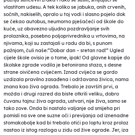
vlastitom udesu. A tek koliko se jabuka, onih crvenih,
sočnih, nakiselih, opralo u toj vodi i slasno pojelo dok
se čekao autobus, neumorno pješačeći od škole do
kuće, uz obavezno uljudno pozdravljanje svih
prolaznika, posebno poljoprivrednika u vrtovima, na
njivama, koji su zastajali u radu da bi, s punom
pažnjom, čuli naše:“Dobar dan – sretan rad!“ Ugled
cijele škole ovisio je o tome, ipak! Od glavne kapije do
školske zgrade vodila je betonirana staza, s desne
strane oivičena cvijećem. Iznad cvijeća se gordo
uzdizala pravilno zasađena i održavana živica, nama
znana kao živa ograda. Trebalo je završiti prvi, a
možda i drugi razred da biste otkrili veliku, dobro
čuvanu tajnu: živa ograda, ustvari, nije živa, samo se
tako zove. Onda bi nastalo valjanje od smijeha pri
pomisli na sve one suzne oči i previjanja od iznenadne
stomakobolje kad bi trebalo otići po loptu kroz prolaz
nastao iz istog razloga u zidu od žive ograde. Jer, iza