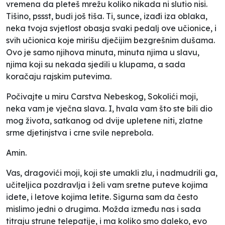
vremena da pleteš mrežu koliko nikada ni slutio nisi.
Tišino, pssst, budi još tiša. Ti, sunce, izađi iza oblaka,
neka tvoja svjetlost obasja svaki pedalj ove učionice, i
svih učionica koje mirišu dječijim bezgrešnim dušama.
Ovo je samo njihova minuta, minuta njima u slavu,
njima koji su nekada sjedili u klupama, a sada
koračaju rajskim putevima.
Počivajte u miru Carstva Nebeskog, Sokolići moji,
neka vam je vječna slava. I, hvala vam što ste bili dio
mog života, satkanog od dvije upletene niti, zlatne
srme djetinjstva i crne svile neprebola.
Amin.
Vas, dragovići moji, koji ste umakli zlu, i nadmudrili ga,
učiteljica pozdravlja i želi vam sretne puteve kojima
idete, i letove kojima letite. Sigurna sam da često
mislimo jedni o drugima. Možda između nas i sada
titraju strune telepatije, i ma koliko smo daleko, evo