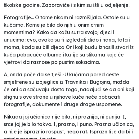
školske godine. Zaboraviće i s kim su išli u odjeljenje.
Fotografije... O tome nisam ni razmišljala. Ostale su u
kućama. Kome je bilo do njih u onim crnim
momentima? Kako da kažu sutra svojoj djeci i
unucima: evo, ovako su ti izgledali dido i nana, tata i
mama, kada su bili djeca Oni koji budu iznosili stvari iz
kuća pobacaće albume i kutije sa slikama koje će
vjetrovi da raznose po pustim sokacima.
A, onda poče da se tješi:-U kućama pored ceste
smještene su izbjeglice iz Travnika i Bugojna, možda
će oni da sačuvaju dosta toga, nadajući se da oni koji
stignu s ove strane u njihove kuće neće pobacati
fotografije, dokumente i druge drage uspomene.
Nikada joj učionica nije bila, ni praznija, ni punija. I,
srce joj je bilo takvo. I, prazno, i puno. Prazna učionica,
a nije je ispraznio raspust, nego rat. Ispraznili je da bi i
ostala prazna, i pusta.