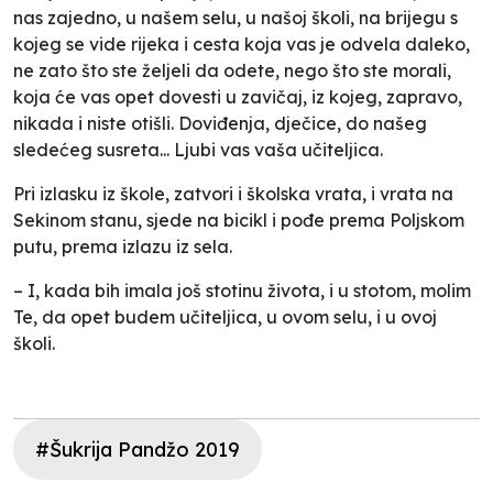
nas zajedno, u našem selu, u našoj školi, na brijegu s
kojeg se vide rijeka i cesta koja vas je odvela daleko,
ne zato što ste željeli da odete, nego što ste morali,
koja će vas opet dovesti u zavičaj, iz kojeg, zapravo,
nikada i niste otišli. Doviđenja, dječice, do našeg
sledećeg susreta... Ljubi vas vaša učiteljica.
Pri izlasku iz škole, zatvori i školska vrata, i vrata na
Sekinom stanu, sjede na bicikl i pođe prema Poljskom
putu, prema izlazu iz sela.
– I, kada bih imala još stotinu života, i u stotom, molim
Te, da opet budem učiteljica, u ovom selu, i u ovoj
školi.
#Šukrija Pandžo 2019