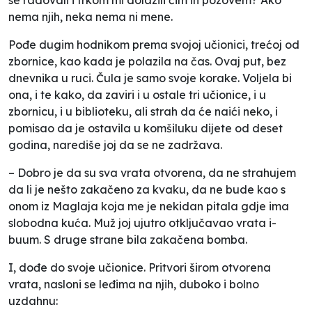
nema njih, neka nema ni mene.
Pođe dugim hodnikom prema svojoj učionici, trećoj od
zbornice, kao kada je polazila na čas. Ovaj put, bez
dnevnika u ruci. Čula je samo svoje korake. Voljela bi
ona, i te kako, da zaviri i u ostale tri učionice, i u
zbornicu, i u biblioteku, ali strah da će naići neko, i
pomisao da je ostavila u komšiluku dijete od deset
godina, narediše joj da se ne zadržava.
– Dobro je da su sva vrata otvorena, da ne strahujem
da li je nešto zakačeno za kvaku, da ne bude kao s
onom iz Maglaja koja me je nekidan pitala gdje ima
slobodna kuća. Muž joj ujutro otključavao vrata i-
buum. S druge strane bila zakačena bomba.
I, dođe do svoje učionice. Pritvori širom otvorena
vrata, nasloni se leđima na njih, duboko i bolno
uzdahnu: