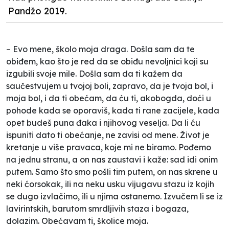
Pandžo 2019.
– Evo mene, školo moja draga. Došla sam da te
obiđem, kao što je red da se obiđu nevoljnici koji su
izgubili svoje mile. Došla sam da ti kažem da
saučestvujem u tvojoj boli, zapravo, da je tvoja bol, i
moja bol, i da ti obećam, da ću ti, akobogda, doći u
pohode kada se oporaviš, kada ti rane zacijele, kada
opet budeš puna đaka i njihovog veselja. Da li ću
ispuniti dato ti obećanje, ne zavisi od mene. Život je
kretanje u više pravaca, koje mi ne biramo. Pođemo
na jednu stranu, a on nas zaustavi i kaže: sad idi onim
putem. Samo što smo pošli tim putem, on nas skrene u
neki ćorsokak, ili na neku usku vijugavu stazu iz kojih
se dugo izvlačimo, ili u njima ostanemo. Izvučem li se iz
lavirintskih, barutom smrdljivih staza i bogaza,
dolazim. Obećavam ti, školice moja.