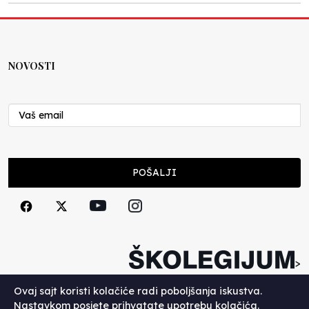
NOVOSTI
POŠALJI
>
Copyright (c) 2026. Školegijum.
Ovaj sajt koristi kolačiće radi poboljšanja iskustva.
Nastavkom posjete prihvatate upotrebu kolačića.