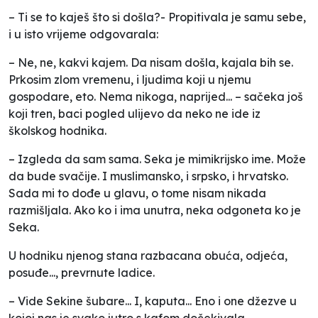
– Ti se to kaješ što si došla?- Propitivala je samu sebe,
i u isto vrijeme odgovarala:
– Ne, ne, kakvi kajem. Da nisam došla, kajala bih se.
Prkosim zlom vremenu, i ljudima koji u njemu
gospodare, eto. Nema nikoga, naprijed... – sačeka još
koji tren, baci pogled ulijevo da neko ne ide iz
školskog hodnika.
– Izgleda da sam sama. Seka je mimikrijsko ime. Može
da bude svačije. I muslimansko, i srpsko, i hrvatsko.
Sada mi to dođe u glavu, o tome nisam nikada
razmišljala. Ako ko i ima unutra, neka odgoneta ko je
Seka.
U hodniku njenog stana razbacana obuća, odjeća,
posuđe..., prevrnute ladice.
– Vide Sekine šubare... I, kaputa... Eno i one džezve u
kojoj nas je svako jutro s kafom dočekivala.