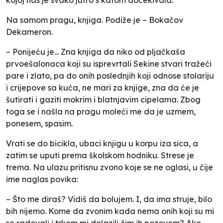
Na samom pragu, knjiga. Podiže je – Bokačov
Dekameron.
– Ponijeću je... Zna knjiga da niko od pljačkaša
prvoešalonaca koji su isprevrtali Sekine stvari tražeći
pare i zlato, pa do onih poslednjih koji odnose stolariju
i crijepove sa kuća, ne mari za knjige, zna da će je
šutirati i gaziti mokrim i blatnjavim cipelama. Zbog
toga se i našla na pragu moleći me da je uzmem,
ponesem, spasim.
Vrati se do bicikla, ubaci knjigu u korpu iza sica, a
zatim se uputi prema školskom hodniku. Strese je
trema. Na ulazu pritisnu zvono koje se ne oglasi, u čije
ime naglas povika:
– Što me diraš? Vidiš da bolujem. I, da ima struje, bilo
bih nijemo. Kome da zvonim kada nema onih koji su mi
se radovali i trkom mi dolazili čim ih pozovem? Ako