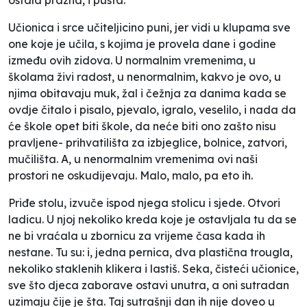
Učionica i srce učiteljicino puni, jer vidi u klupama sve
one koje je učila, s kojima je provela dane i godine
između ovih zidova. U normalnim vremenima, u
školama živi radost, u nenormalnim, kakvo je ovo, u
njima obitavaju muk, žal i čežnja za danima kada se
ovdje čitalo i pisalo, pjevalo, igralo, veselilo, i nada da
će škole opet biti škole, da neće biti ono zašto nisu
pravljene- prihvatilišta za izbjeglice, bolnice, zatvori,
mučilišta. A, u nenormalnim vremenima ovi naši
prostori ne oskudijevaju. Malo, malo, pa eto ih.
Priđe stolu, izvuče ispod njega stolicu i sjede. Otvori
ladicu. U njoj nekoliko kreda koje je ostavljala tu da se
ne bi vraćala u zbornicu za vrijeme časa kada ih
nestane. Tu su: i, jedna pernica, dva plastična trougla,
nekoliko staklenih klikera i lastiš. Seka, čisteći učionice,
sve što djeca zaborave ostavi unutra, a oni sutradan
uzimaju čije je šta. Taj sutrašnji dan ih nije doveo u