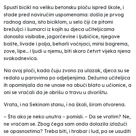
Spusti bicikl na veliku betonsku ploču ispred škole, i
stade pred navirućim uspomenama: došla je prvog
radnog dana, isto biciklom, u selo čiji će pitomi
brežuljci i šumarci iz kojih su djeca učiteljicama
donosila visibabe, jagorčevine i ljubičice, njegove
bašte, livade i polja, beharli voćnjaci, mirisi bagrema,
zove, lipe... i ljudi u njemu, biti skoro četvrt vijeka njena
svakodnevica.
Na ovoj ploči, kada čuju zvono za ulazak, djeca su se
redala u parovima po odjeljenjima. Dežurna učiteljica
ih opominjala da ne unose na obući blato u učionice, a
oni se vraćali da je obrišu o travu u dvorištu.
Vrata, i na Sekinom stanu, i na školi, širom otvorena.
– Šta ako je neko unutra – pomisli. – Da se vratim? Ne,
ne vraćam se. Zbog čega sam onda dolazila izlažući
se opasnostima? Treba biti, i hrabar i lud, pa se usuditi