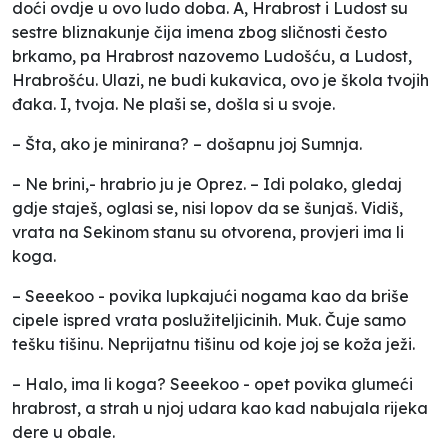
doći ovdje u ovo ludo doba. A, Hrabrost i Ludost su
sestre bliznakunje čija imena zbog sličnosti često
brkamo, pa Hrabrost nazovemo Ludošću, a Ludost,
Hrabrošću. Ulazi, ne budi kukavica, ovo je škola tvojih
đaka. I, tvoja. Ne plaši se, došla si u svoje.
– Šta, ako je minirana? – došapnu joj Sumnja.
– Ne brini,- hrabrio ju je Oprez. – Idi polako, gledaj
gdje staješ, oglasi se, nisi lopov da se šunjaš. Vidiš,
vrata na Sekinom stanu su otvorena, provjeri ima li
koga.
– Seeekoo - povika lupkajući nogama kao da briše
cipele ispred vrata poslužiteljicinih. Muk. Čuje samo
tešku tišinu. Neprijatnu tišinu od koje joj se koža ježi.
– Halo, ima li koga? Seeekoo - opet povika glumeći
hrabrost, a strah u njoj udara kao kad nabujala rijeka
dere u obale.