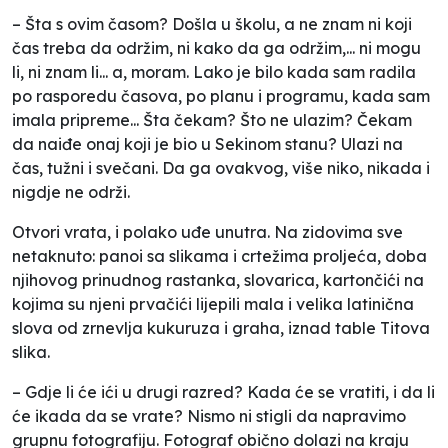
– Šta s ovim časom? Došla u školu, a ne znam ni koji
čas treba da održim, ni kako da ga održim,... ni mogu
li, ni znam li... a, moram. Lako je bilo kada sam radila
po rasporedu časova, po planu i programu, kada sam
imala pripreme... Šta čekam? Što ne ulazim? Čekam
da naiđe onaj koji je bio u Sekinom stanu? Ulazi na
čas, tužni i svečani. Da ga ovakvog, više niko, nikada i
nigdje ne održi.
Otvori vrata, i polako uđe unutra. Na zidovima sve
netaknuto: panoi sa slikama i crtežima proljeća, doba
njihovog prinudnog rastanka, slovarica, kartončići na
kojima su njeni prvačići lijepili mala i velika latinična
slova od zrnevlja kukuruza i graha, iznad table Titova
slika.
– Gdje li će ići u drugi razred? Kada će se vratiti, i da li
će ikada da se vrate? Nismo ni stigli da napravimo
grupnu fotografiju. Fotograf obično dolazi na kraju