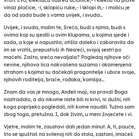
vinaz pločice, -i, sklopiću ruke,- i sklopi ih,- i moliću je
da od sada bude s vama uvijek, i svuda...
Uvijek, i svuda, molim te, Srećo, budi s njima, budi s
ovima koji su sjedili u ovim klupama, u kojima sjede i
sada, a koje si napustila, otišla daleko i zaboravila da
im se vratiš, prepustivši ih Nesreći, svojoj sestri po
maćehi. Zašto, srećo nevaljala? Pogledaj njihove oči
nevine, njihova lica nakvašena suzama i okamenjena
strahom s kojima su dočekali progonitelje i ubice svoje,
njihovih roditelja, braće, rođaka, komšija...
Znam da vas je mnogo, Anđeli moji, na pravdi Boga
nastradalo, a da nikome niste bili ni krivi, ni dužni, niti
koga poprijeko pogledali, niti kome naudili. Tužna sam
zbog toga, pretužna. I, dok živim, u meni živjećete i vi.
Vjetre, molim te, zaustavi dah jedan minut. A, ti, pauče,
što se spuštaš na svilenoj niti do stola, zastani, imaćeš