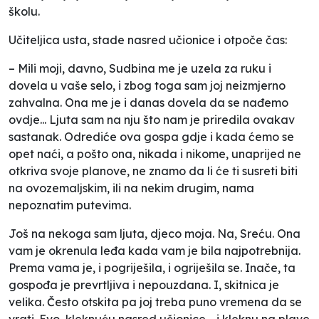
školu.
Učiteljica usta, stade nasred učionice i otpoče čas:
– Mili moji, davno, Sudbina me je uzela za ruku i
dovela u vaše selo, i zbog toga sam joj neizmjerno
zahvalna. Ona me je i danas dovela da se nađemo
ovdje... Ljuta sam na nju što nam je priredila ovakav
sastanak. Odrediće ova gospa gdje i kada ćemo se
opet naći, a pošto ona, nikada i nikome, unaprijed ne
otkriva svoje planove, ne znamo da li će ti susreti biti
na ovozemaljskim, ili na nekim drugim, nama
nepoznatim putevima.
Još na nekoga sam ljuta, djeco moja. Na, Sreću. Ona
vam je okrenula leđa kada vam je bila najpotrebnija.
Prema vama je, i pogriješila, i ogriješila se. Inače, ta
gospođa je prevrtljiva i nepouzdana. I, skitnica je
velika. Često otskita pa joj treba puno vremena da se
vrati. Evo, kleknuću nasred učionice,- i kleknu na plave