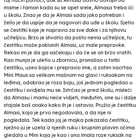
mame i taman kada su se opet srele, Almasa treba ići
u školu. Znao je da je Almasi sada jako potreban i
želio je da uspije da je nagovori da uđe u školu. Sjetio
se čestitki koje je napravio za sve đake i za njihovu
učiteljicu. Brzo je shvatio da pošto nema učiteljice, tu
čestitku može pokloniti Almasi, uz male prepravke.
Rekao im je da ga sačekaju i da će se on brzo vratiti.
Kao munja je uletio u zbornicu, pronašao u torbi
čestitku, uzeo bojice i prepravio ime, a zatim nacrtao
Mini Maus sa velikom mašnom na glavi i ruksakom na
leđima, odabrao je roza boju, još jednom pogledao u
čestitku i svidjela mu se. Istrčao je pred školu, misleći
da Almasu i mamu neće vidjeti, međutim, one su i dalje
stajale baš onako kako ih je i ostavio. Pružio je čestitku
Almasi, koja je prvo negodovala, a da nije ni
pogledala. Tek kada joj je majka pokazala čestitku,
nježno ju je uzela iz njenih ruku i krupnim plavim očima
gledala u Mini koja je kao i ona imala roze ruksak na