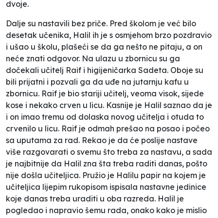
dvoje.
Dalje su nastavili bez priče. Pred školom je već bilo
desetak učenika, Halil ih je s osmjehom brzo pozdravio
i ušao u školu, plašeći se da ga nešto ne pitaju, a on
neće znati odgovor. Na ulazu u zbornicu su ga
dočekali učitelj Raif i higijeničarka Sadeta. Oboje su
bili prijatni i pozvali ga da uđe na jutarnju kafu u
zbornicu. Raif je bio stariji učitelj, veoma visok, sijede
kose i nekako crven u licu. Kasnije je Halil saznao da je
i on imao tremu od dolaska novog učitelja i otuda to
crvenilo u licu. Raif je odmah prešao na posao i počeo
sa uputama za rad. Rekao je da će poslije nastave
više razgovarati o svemu što treba za nastavu, a sada
je najbitnije da Halil zna šta treba raditi danas, pošto
nije došla učiteljica. Pružio je Halilu papir na kojem je
učiteljica lijepim rukopisom ispisala nastavne jedinice
koje danas treba uraditi u oba razreda. Halil je
pogledao i napravio šemu rada, onako kako je mislio