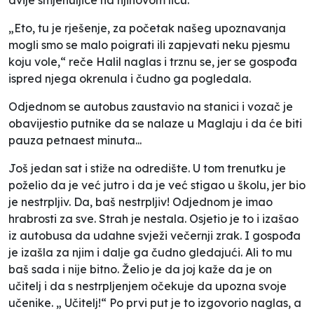
„Eto, tu je rješenje, za početak našeg upoznavanja
mogli smo se malo poigrati ili zapjevati neku pjesmu
koju vole,“ reče Halil naglas i trznu se, jer se gospođa
ispred njega okrenula i čudno ga pogledala.
Odjednom se autobus zaustavio na stanici i vozač je
obavijestio putnike da se nalaze u Maglaju i da će biti
pauza petnaest minuta...
Još jedan sat i stiže na odredište. U tom trenutku je
poželio da je već jutro i da je već stigao u školu, jer bio
je nestrpljiv. Da, baš nestrpljiv! Odjednom je imao
hrabrosti za sve. Strah je nestala. Osjetio je to i izašao
iz autobusa da udahne svježi večernji zrak. I gospođa
je izašla za njim i dalje ga čudno gledajući. Ali to mu
baš sada i nije bitno. Želio je da joj kaže da je on
učitelj i da s nestrpljenjem očekuje da upozna svoje
učenike. „ Učitelj!“ Po prvi put je to izgovorio naglas, a