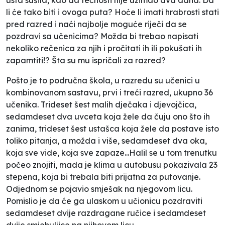
li će tako biti i ovoga puta? Hoće li imati hrabrosti stati
pred razred i naći najbolje moguće riječi da se
pozdravi sa učenicima? Možda bi trebao napisati
nekoliko rečenica za njih i pročitati ih ili pokušati ih
zapamtiti!? Šta su mu ispričali za razred?
Pošto je to područna škola, u razredu su učenici u
kombinovanom sastavu, prvi i treći razred, ukupno 36
učenika. Trideset šest malih dječaka i djevojčica,
sedamdeset dva uvceta koja žele da čuju ono što ih
zanima, trideset šest ustašca koja žele da postave isto
toliko pitanja, a možda i više, sedamdeset dva oka,
koja sve vide, koja sve zapaze...Halil se u tom trenutku
počeo znojiti, mada je klima u autobusu pokazivala 23
stepena, koja bi trebala biti prijatna za putovanje.
Odjednom se pojavio smješak na njegovom licu.
Pomislio je da će ga ulaskom u učionicu pozdraviti
sedamdeset dvije razdragane ručice i sedamdeset
dvije smjehuljice na njihovom licu.