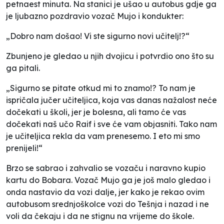
petnaest minuta. Na stanici je ušao u autobus gdje ga
je ljubazno pozdravio vozač Mujo i kondukter:
„Dobro nam došao! Vi ste sigurno novi učitelj!?“
Zbunjeno je gledao u njih dvojicu i potvrdio ono što su
ga pitali.
„Sigurno se pitate otkud mi to znamo!? To nam je
ispričala jučer učiteljica, koja vas danas nažalost neće
dočekati u školi, jer je bolesna, ali tamo će vas
dočekati naš učo Raif i sve će vam objasniti. Tako nam
je učiteljica rekla da vam prenesemo. I eto mi smo
prenijeli!“
Brzo se sabrao i zahvalio se vozaču i naravno kupio
kartu do Bobara. Vozač Mujo ga je još malo gledao i
onda nastavio da vozi dalje, jer kako je rekao ovim
autobusom srednjoškolce vozi do Tešnja i nazad i ne
voli da čekaju i da ne stignu na vrijeme do škole.