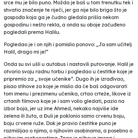
srce mu je bilo puno. Možda je baš u tom trenutku tek i
shvatio značenje te riječi, jer ga nije bilo briga što je
gospođa koja ga je čudno gledala prišla nekom
gospodinu i nešto rekla, a onda su oboje začuđeno
pogledali prema Halilu.
Pogledao je i on njih i pomislio ponovo: „Ja sam učitelj
Halil, drago mi je!“
Onda su svi ušli u autobus i nastavili putovanje. Halil je
otvorio svoju radnu torbu i pogledao u čestitke koje je
pripremio za „ svoje učenike“. Dugo ih je izrađivao,
pisao stihove za koje je mislio da će baš odgovarati
tom imenu i prezimenu učenika, crtao crteže, likove iz
crtanih filmova koje je i sam volio gledati, pazio na
izbor boja, jer uz ime Ahmed, nekako najviše ide
zelena ili žuta, a Đuli je poklonio samo crvenu boju,
boju crvene ruže. Dok je pravio čestitke puno je
razmišljao o njima, o njihovim osobinama, a posebno o
njihovim osobenostima. Znao je njihova imena i