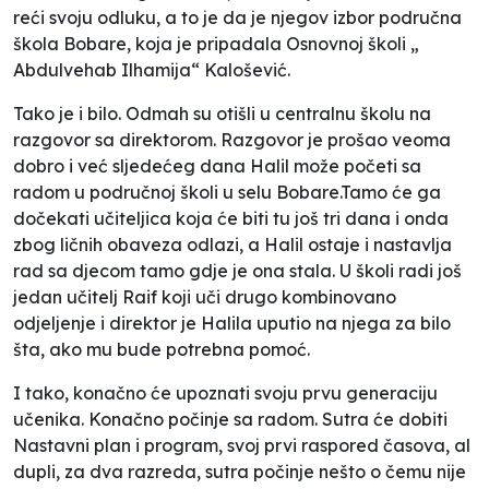
reći svoju odluku, a to je da je njegov izbor područna
škola Bobare, koja je pripadala Osnovnoj školi „
Abdulvehab Ilhamija“ Kalošević.
Tako je i bilo. Odmah su otišli u centralnu školu na
razgovor sa direktorom. Razgovor je prošao veoma
dobro i već sljedećeg dana Halil može početi sa
radom u područnoj školi u selu Bobare.Tamo će ga
dočekati učiteljica koja će biti tu još tri dana i onda
zbog ličnih obaveza odlazi, a Halil ostaje i nastavlja
rad sa djecom tamo gdje je ona stala. U školi radi još
jedan učitelj Raif koji uči drugo kombinovano
odjeljenje i direktor je Halila uputio na njega za bilo
šta, ako mu bude potrebna pomoć.
I tako, konačno će upoznati svoju prvu generaciju
učenika. Konačno počinje sa radom. Sutra će dobiti
Nastavni plan i program, svoj prvi raspored časova, al
dupli, za dva razreda, sutra počinje nešto o čemu nije