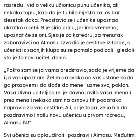
razredu i vidio veliku učionicu punu učenika, ali
nekako toplu, kao da je tu bilo mjesta za još bar
desetak đaka. Predstavio se i učenike upoznao
ukratko o sebi. Nije širio priču, jer ima vremena,
upoznat će se oni. Sjeo je za katedru, za trenutak
zaboravivši na Almasu. Izvadio je čestitke iz torbe, a
učenici iz zadnjih klupa su se pomalo podizali i gledali
šta je to novi učitelj donio.
„Pošto sam se ja vama predstavio, sada je vrijeme da
i ja vas upoznam. Želim da svako od vas ustane kada
ga prozovem i da dođe do mene i uzme svoj poklon.
Vaša divna učiteljica mi je davno javila vaša imena i
prezimena i nekako sam na osnovu tih podataka
napravio za vas čestitke. Ali, prije toga, želio bih da
pozdravimo i našu novu učenicu u prvom razredu,
Almasu N.!“
Svi učenici su aplaudirali i pozdravili Almasu. Međutim,