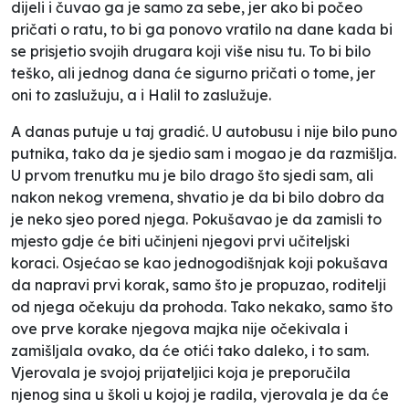
dijeli i čuvao ga je samo za sebe, jer ako bi počeo
pričati o ratu, to bi ga ponovo vratilo na dane kada bi
se prisjetio svojih drugara koji više nisu tu. To bi bilo
teško, ali jednog dana će sigurno pričati o tome, jer
oni to zaslužuju, a i Halil to zaslužuje.
A danas putuje u taj gradić. U autobusu i nije bilo puno
putnika, tako da je sjedio sam i mogao je da razmišlja.
U prvom trenutku mu je bilo drago što sjedi sam, ali
nakon nekog vremena, shvatio je da bi bilo dobro da
je neko sjeo pored njega. Pokušavao je da zamisli to
mjesto gdje će biti učinjeni njegovi prvi učiteljski
koraci. Osjećao se kao jednogodišnjak koji pokušava
da napravi prvi korak, samo što je propuzao, roditelji
od njega očekuju da prohoda. Tako nekako, samo što
ove prve korake njegova majka nije očekivala i
zamišljala ovako, da će otići tako daleko, i to sam.
Vjerovala je svojoj prijateljici koja je preporučila
njenog sina u školi u kojoj je radila, vjerovala je da će