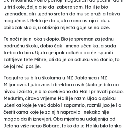
u tri škole, željela je da izabere sam. Halil je bio
iznenađen, ali i ujedno sretan da mu se pružila takva
mogućnost. Rekla je da ujutro rano ustaju i idu u
obilazak škola, u obližnja mjesta gdje se nalaze.
Te noći nije ni oka sklopio. Bio je spreman za jednu
područnu školu, dobio čak i imena učenika, a sada
treba da bira. Ujutro je ipak odlučio da će ispuniti
zahtjeve tete Mihre, ali da je on odluku već donio, to
će joj reći poslije.
Tog jutra su bili u školama u MZ Jablanica i MZ
Miljanovci. Ljubaznost direktora ovih škola je bila na
nivou i zaista je bilo očekivano da Halil prihvati posao.
Međutim, čitavo vrijeme Halil je razmišljao o spisku
učenika koje je već dobio i zapamtio, razmišljao je i o
čestitkama koje je za njih napravio i nekako nije
mogao da ih iznevjeri. Oba mjesta su udaljenija od
Jelaha više nego Bobare, tako da je Halilu bilo lahko