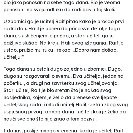
bio jako ponosan na sebe toga dana. Bio je veoma
ponosan i na svoju odluku da radi baš u toj školi.
U zbornici ga je učitelj Raif pitao kako je prošao prvi
radni dan. Halil je počeo da priča sve detalje toga
dana, s ushićenjem je pričao, a stari učitelj ga je
pažljivo slušao. Na kraju Halilovog izlaganja, Raif je
ustao, pružio mu ruku i rekao: „Dobro nam došao,
učitelju!“
Toga dana su ostali dugo zajedno u zbornici. Dugo,
dugo su razgovarali o svemu. Dva učitelja, jedan na
početku , a drugi na završetku svog učiteljovanja.
Stari učitelj Raif je bio sretan što je našao svog
nasljednika, kojem je želio da prenese sve ljepote
učiteljskog rada, i mladi učitelj Halil, sretan zbog svog
uspješnog prvog radnog dana i učitelj koji je želio da
nauči sve ono što nije znao o tom pozivu.
I danas, poslije mnogo vremena, kada je učitelj Raif