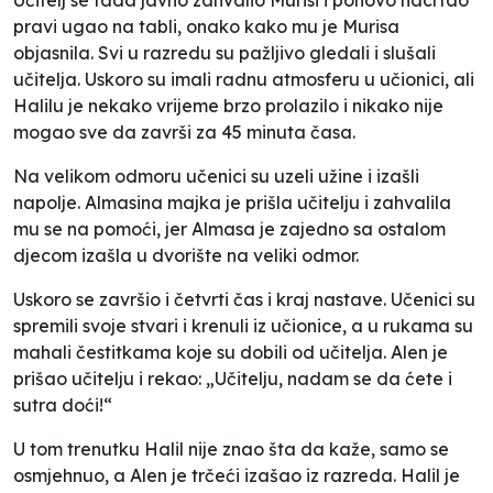
pravi ugao na tabli, onako kako mu je Murisa
objasnila. Svi u razredu su pažljivo gledali i slušali
učitelja. Uskoro su imali radnu atmosferu u učionici, ali
Halilu je nekako vrijeme brzo prolazilo i nikako nije
mogao sve da završi za 45 minuta časa.
Na velikom odmoru učenici su uzeli užine i izašli
napolje. Almasina majka je prišla učitelju i zahvalila
mu se na pomoći, jer Almasa je zajedno sa ostalom
djecom izašla u dvorište na veliki odmor.
Uskoro se završio i četvrti čas i kraj nastave. Učenici su
spremili svoje stvari i krenuli iz učionice, a u rukama su
mahali čestitkama koje su dobili od učitelja. Alen je
prišao učitelju i rekao: „Učitelju, nadam se da ćete i
sutra doći!“
U tom trenutku Halil nije znao šta da kaže, samo se
osmjehnuo, a Alen je trčeći izašao iz razreda. Halil je