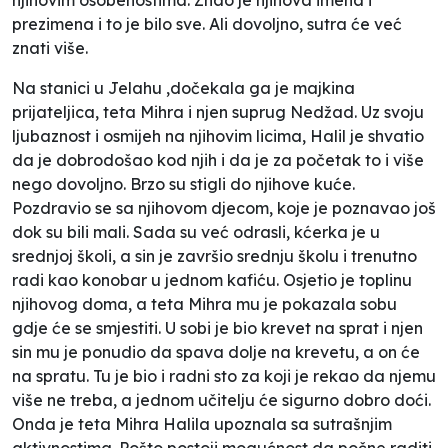
prezimena i to je bilo sve. Ali dovoljno, sutra će već
znati više.
Na stanici u Jelahu ,dočekala ga je majkina
prijateljica, teta Mihra i njen suprug Nedžad. Uz svoju
ljubaznost i osmijeh na njihovim licima, Halil je shvatio
da je dobrodošao kod njih i da je za početak to i više
nego dovoljno. Brzo su stigli do njihove kuće.
Pozdravio se sa njihovom djecom, koje je poznavao još
dok su bili mali. Sada su već odrasli, kćerka je u
srednjoj školi, a sin je završio srednju školu i trenutno
radi kao konobar u jednom kafiću. Osjetio je toplinu
njihovog doma, a teta Mihra mu je pokazala sobu
gdje će se smjestiti. U sobi je bio krevet na sprat i njen
sin mu je ponudio da spava dolje na krevetu, a on će
na spratu. Tu je bio i radni sto za koji je rekao da njemu
više ne treba, a jednom učitelju će sigurno dobro doći.
Onda je teta Mihra Halila upoznala sa sutrašnjim
aktivnostima. Pošto postoji mogućnost da počne raditi