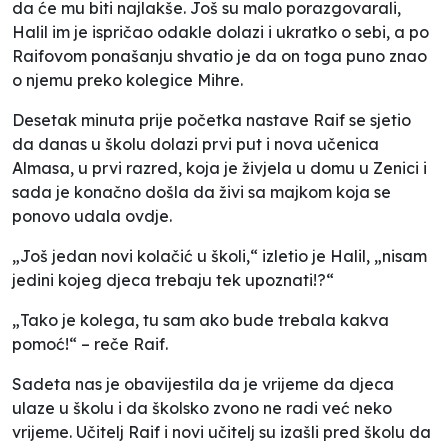
da će mu biti najlakše. Još su malo porazgovarali,
Halil im je ispričao odakle dolazi i ukratko o sebi, a po
Raifovom ponašanju shvatio je da on toga puno znao
o njemu preko kolegice Mihre.
Desetak minuta prije početka nastave Raif se sjetio
da danas u školu dolazi prvi put i nova učenica
Almasa, u prvi razred, koja je živjela u domu u Zenici i
sada je konačno došla da živi sa majkom koja se
ponovo udala ovdje.
„Još jedan novi kolačić u školi,“ izletio je Halil, „nisam
jedini kojeg djeca trebaju tek upoznati!?“
„Tako je kolega, tu sam ako bude trebala kakva
pomoć!“ – reče Raif.
Sadeta nas je obavijestila da je vrijeme da djeca
ulaze u školu i da školsko zvono ne radi već neko
vrijeme. Učitelj Raif i novi učitelj su izašli pred školu da