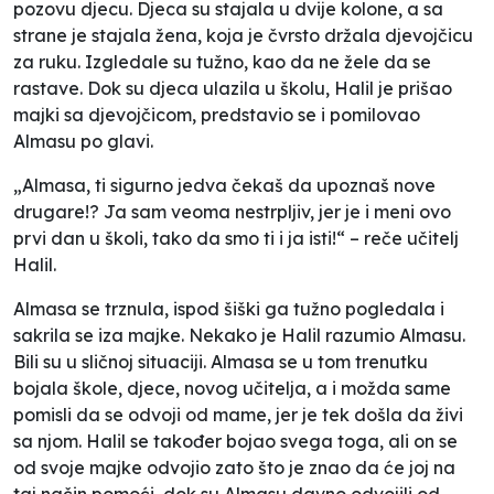
pozovu djecu. Djeca su stajala u dvije kolone, a sa
strane je stajala žena, koja je čvrsto držala djevojčicu
za ruku. Izgledale su tužno, kao da ne žele da se
rastave. Dok su djeca ulazila u školu, Halil je prišao
majki sa djevojčicom, predstavio se i pomilovao
Almasu po glavi.
„Almasa, ti sigurno jedva čekaš da upoznaš nove
drugare!? Ja sam veoma nestrpljiv, jer je i meni ovo
prvi dan u školi, tako da smo ti i ja isti!“ – reče učitelj
Halil.
Almasa se trznula, ispod šiški ga tužno pogledala i
sakrila se iza majke. Nekako je Halil razumio Almasu.
Bili su u sličnoj situaciji. Almasa se u tom trenutku
bojala škole, djece, novog učitelja, a i možda same
pomisli da se odvoji od mame, jer je tek došla da živi
sa njom. Halil se također bojao svega toga, ali on se
od svoje majke odvojio zato što je znao da će joj na
taj način pomoći, dok su Almasu davno odvojili od