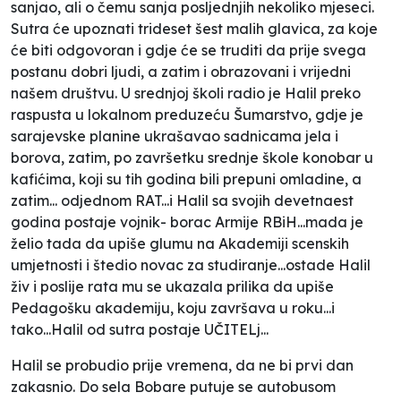
sanjao, ali o čemu sanja posljednjih nekoliko mjeseci.
Sutra će upoznati trideset šest malih glavica, za koje
će biti odgovoran i gdje će se truditi da prije svega
postanu dobri ljudi, a zatim i obrazovani i vrijedni
našem društvu. U srednjoj školi radio je Halil preko
raspusta u lokalnom preduzeću Šumarstvo, gdje je
sarajevske planine ukrašavao sadnicama jela i
borova, zatim, po završetku srednje škole konobar u
kafićima, koji su tih godina bili prepuni omladine, a
zatim... odjednom RAT...i Halil sa svojih devetnaest
godina postaje vojnik- borac Armije RBiH...mada je
želio tada da upiše glumu na Akademiji scenskih
umjetnosti i štedio novac za studiranje...ostade Halil
živ i poslije rata mu se ukazala prilika da upiše
Pedagošku akademiju, koju završava u roku...i
tako...Halil od sutra postaje UČITELj...
Halil se probudio prije vremena, da ne bi prvi dan
zakasnio. Do sela Bobare putuje se autobusom