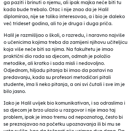
ga paziti i brinuti o njemu, ali ipak majka neće biti tu
kada bude trebalo. Otac i nije znao da je Halil
diplomirao, nije se toliko interesovao, a i bio je daleko
već trideset godina, ali to je druga i duga priča.
Halil je razmišljao o školi, o razredu, i naravno najviše
o učenicima kojima treba da zamijeni njihovu učiteljicu
koja više neće biti sa njima. Na fakultetu je imao
praktični dio rada sa djecom, odmah je položio
metodike, ali kratko i sada misli i nedovoljno.
Odjednom, hiljadu pitanja bi imao da postavi na
predavanju, kada su profesori metodičari pitali
studente, ima li neko pitanja, a oni svi čutali i sve im je
bilo jasno.
Iako je Halil uvijek bio komunikativan, i sa odraslima i
sa djecom je brzo ulazio u razgovor i nije imao taj
problem, ipak je imao tremu od nepoznatog, često bi
se preznojavao na početku upoznavanja ili bi mu se
usta sušila, kao da tečnosti nije uzimao dva dana. Da