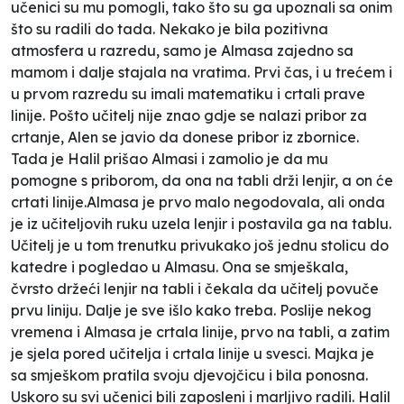
učenici su mu pomogli, tako što su ga upoznali sa onim
što su radili do tada. Nekako je bila pozitivna
atmosfera u razredu, samo je Almasa zajedno sa
mamom i dalje stajala na vratima. Prvi čas, i u trećem i
u prvom razredu su imali matematiku i crtali prave
linije. Pošto učitelj nije znao gdje se nalazi pribor za
crtanje, Alen se javio da donese pribor iz zbornice.
Tada je Halil prišao Almasi i zamolio je da mu
pomogne s priborom, da ona na tabli drži lenjir, a on će
crtati linije.Almasa je prvo malo negodovala, ali onda
je iz učiteljovih ruku uzela lenjir i postavila ga na tablu.
Učitelj je u tom trenutku privukako još jednu stolicu do
katedre i pogledao u Almasu. Ona se smješkala,
čvrsto držeći lenjir na tabli i čekala da učitelj povuče
prvu liniju. Dalje je sve išlo kako treba. Poslije nekog
vremena i Almasa je crtala linije, prvo na tabli, a zatim
je sjela pored učitelja i crtala linije u svesci. Majka je
sa smješkom pratila svoju djevojčicu i bila ponosna.
Uskoro su svi učenici bili zaposleni i marljivo radili. Halil