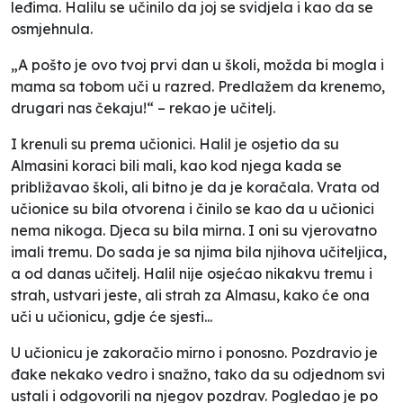
leđima. Halilu se učinilo da joj se svidjela i kao da se
osmjehnula.
„A pošto je ovo tvoj prvi dan u školi, možda bi mogla i
mama sa tobom uči u razred. Predlažem da krenemo,
drugari nas čekaju!“ – rekao je učitelj.
I krenuli su prema učionici. Halil je osjetio da su
Almasini koraci bili mali, kao kod njega kada se
približavao školi, ali bitno je da je koračala. Vrata od
učionice su bila otvorena i činilo se kao da u učionici
nema nikoga. Djeca su bila mirna. I oni su vjerovatno
imali tremu. Do sada je sa njima bila njihova učiteljica,
a od danas učitelj. Halil nije osjećao nikakvu tremu i
strah, ustvari jeste, ali strah za Almasu, kako će ona
uči u učionicu, gdje će sjesti...
U učionicu je zakoračio mirno i ponosno. Pozdravio je
đake nekako vedro i snažno, tako da su odjednom svi
ustali i odgovorili na njegov pozdrav. Pogledao je po