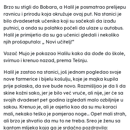
Brzo su stigli do Bobara, a Halil je posmatrao prelijepu
ravnicu i prirodu koja okružuje ovaj put. Na stanici je
bilo dvadesetak učenika koji su sačekali da izađu
putnici, a onda su polahko počeli da ulaze u autobus.
Halil je primijetio da su ga učenici gledali i nekoliko
njih prošaputalo: „ Novi učitelj!“
Vozač Mujo je pokazao Halilu kako da dođe do škole,
svirnuo i krenuo nazad, prema Tešnju.
Halil je zastao na stanici, još jednom pogledao svoje
nove farmerice i bijelu košulju, koje je majka kupila
prije polaska, da sve bude novo. Razmišljao je da li da
skine kožni sako, jer je bilo već vruće, ali nije, jer će sa
svojih dvadeset pet godina izgledati malo ozbiljnije u
sakou. Krenuo je, ali je osjetio kao da su mu koraci
mali, nekako teško je pomjerao noge... Opet mali strah,
ali brzo je shvatio da mu to ne treba. Sreo je ženu sa
kantom mlijeka koja ga je srdačno pozdravila: