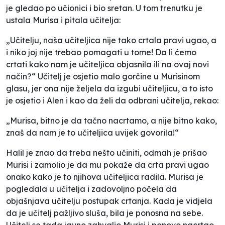
je gledao po učionici i bio sretan. U tom trenutku je
ustala Murisa i pitala učitelja:
„Učitelju, naša učiteljica nije tako crtala pravi ugao, a
i niko joj nije trebao pomagati u tome! Da li ćemo
crtati kako nam je učiteljica objasnila ili na ovaj novi
način?“ Učitelj je osjetio malo gorčine u Murisinom
glasu, jer ona nije željela da izgubi učiteljicu, a to isto
je osjetio i Alen i kao da želi da odbrani učitelja, rekao:
„Murisa, bitno je da tačno nacrtamo, a nije bitno kako,
znaš da nam je to učiteljica uvijek govorila!“
Halil je znao da treba nešto učiniti, odmah je prišao
Murisi i zamolio je da mu pokaže da crta pravi ugao
onako kako je to njihova učiteljica radila. Murisa je
pogledala u učitelja i zadovoljno počela da
objašnjava učitelju postupak crtanja. Kada je vidjela
da je učitelj pažljivo sluša, bila je ponosna na sebe.
Učitelj se tada javno zahvalio Murisi i ponovo nacrtao