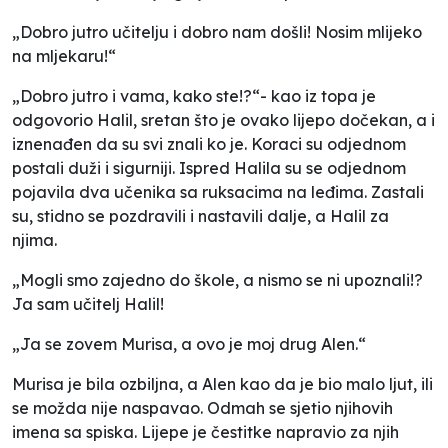
„Dobro jutro učitelju i dobro nam došli! Nosim mlijeko
na mljekaru!“
„Dobro jutro i vama, kako ste!?“- kao iz topa je
odgovorio Halil, sretan što je ovako lijepo dočekan, a i
iznenađen da su svi znali ko je. Koraci su odjednom
postali duži i sigurniji. Ispred Halila su se odjednom
pojavila dva učenika sa ruksacima na leđima. Zastali
su, stidno se pozdravili i nastavili dalje, a Halil za
njima.
„Mogli smo zajedno do škole, a nismo se ni upoznali!?
Ja sam učitelj Halil!
„Ja se zovem Murisa, a ovo je moj drug Alen.“
Murisa je bila ozbiljna, a Alen kao da je bio malo ljut, ili
se možda nije naspavao. Odmah se sjetio njihovih
imena sa spiska. Lijepe je čestitke napravio za njih