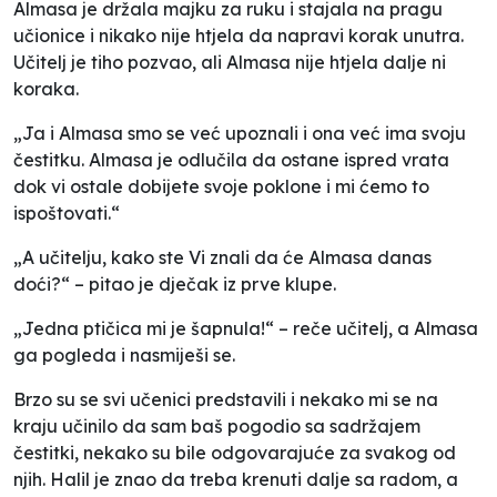
Almasa je držala majku za ruku i stajala na pragu
učionice i nikako nije htjela da napravi korak unutra.
Učitelj je tiho pozvao, ali Almasa nije htjela dalje ni
koraka.
„Ja i Almasa smo se već upoznali i ona već ima svoju
čestitku. Almasa je odlučila da ostane ispred vrata
dok vi ostale dobijete svoje poklone i mi ćemo to
ispoštovati.“
„A učitelju, kako ste Vi znali da će Almasa danas
doći?“ – pitao je dječak iz prve klupe.
„Jedna ptičica mi je šapnula!“ – reče učitelj, a Almasa
ga pogleda i nasmiješi se.
Brzo su se svi učenici predstavili i nekako mi se na
kraju učinilo da sam baš pogodio sa sadržajem
čestitki, nekako su bile odgovarajuće za svakog od
njih. Halil je znao da treba krenuti dalje sa radom, a