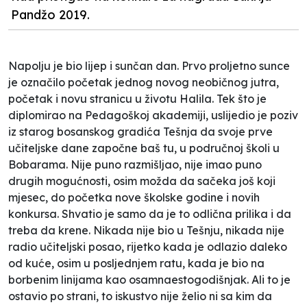
Pandžo 2019.
Napolju je bio lijep i sunčan dan. Prvo proljetno sunce
je označilo početak jednog novog neobičnog jutra,
početak i novu stranicu u životu Halila. Tek što je
diplomirao na Pedagoškoj akademiji, uslijedio je poziv
iz starog bosanskog gradića Tešnja da svoje prve
učiteljske dane započne baš tu, u područnoj školi u
Bobarama. Nije puno razmišljao, nije imao puno
drugih mogućnosti, osim možda da sačeka još koji
mjesec, do početka nove školske godine i novih
konkursa. Shvatio je samo da je to odlična prilika i da
treba da krene. Nikada nije bio u Tešnju, nikada nije
radio učiteljski posao, rijetko kada je odlazio daleko
od kuće, osim u posljednjem ratu, kada je bio na
borbenim linijama kao osamnaestogodišnjak. Ali to je
ostavio po strani, to iskustvo nije želio ni sa kim da