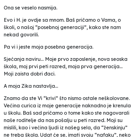
Ona se veselo nasmija.
Evo i H. je ovdje sa mnom. Baš pričamo o Vama, o
školi, o našoj “posebnoj generaciji”, kako ste nam
nekad govorili.
Pa vi i jeste moja posebna generacija.
Sjećanja naviru… Moje prvo zaposlenje, nova seoska
škola, moj prvi peti razred, moja prva generacija…
Moji zaista dobri đaci.
A moja Zika nastavlja…
Znamo da ste Vi “krivi” što nismo ostale neškolovane.
Većina curica iz moje generacije naknadno je krenula
u školu. Baš sad pričamo o tome kako ste nagovarali
naše roditelje da nas pošalju u peti razred. Moji su
mislili, kao i većina ljudi iz našeg sela, da “ženskinju”
ne treba škola. Udat će se, imati svoju “nafaku”, neko