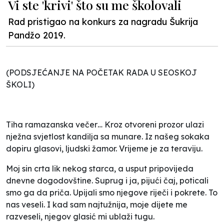
Vi ste 'krivi' što su me školovali
Rad pristigao na konkurs za nagradu Šukrija
Pandžo 2019.
(PODSJEĆANJE NA POČETAK RADA U SEOSKOJ
ŠKOLI)
Tiha ramazanska večer… Kroz otvoreni prozor ulazi
nježna svjetlost kandilja sa munare. Iz našeg sokaka
dopiru glasovi, ljudski žamor. Vrijeme je za teraviju.
Moj sin crta lik nekog starca, a usput pripovijeda
dnevne dogodovštine. Suprug i ja, pijući čaj, poticali
smo ga da priča. Upijali smo njegove riječi i pokrete. To
nas veseli. I kad sam najtužnija, moje dijete me
razveseli, njegov glasić mi ublaži tugu.