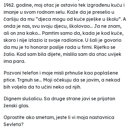
1962. godine, moj otac je ostavio tek izgrađenu kuću i
imanje u svom rodnom selu. Kaže da je preselio u
čaršiju da mu “djeca mogu od kuće pješke u školu”. A
onda je nas, svu svoju djecu, školovao… Ja ne znam,
ali on zna kako… Pamtim samo da, kada je kod kuće,
skoro i nije izlazio iz svoje radionice. U šali je govorio
da mu je to honorar poslije rada u firmi. Rijetko se
žalio. Kad sam bila dijete, mislila sam da otac uvijek
ima para.
Pozvoni telefon i moje misli prhnuše kao poplašene
ptice. Trgnuh se… Moji očekuju da se javim, a nekad
bih voljela da to učini neko od njih.
Dignem slušalicu. Sa druge strane javi se prijatan
ženski glas.
Oprostite ako smetam, jeste li vi moja nastavnica
Sevleta?