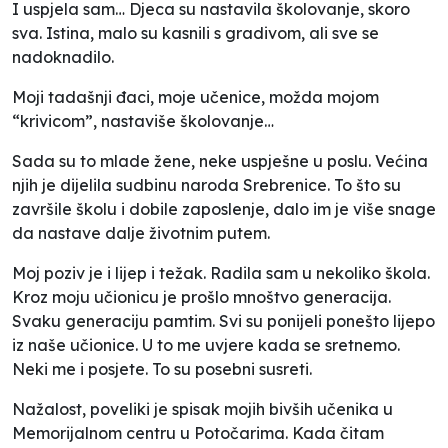
I uspjela sam… Djeca su nastavila školovanje, skoro
sva. Istina, malo su kasnili s gradivom, ali sve se
nadoknadilo.
Moji tadašnji đaci, moje učenice, možda mojom
“krivicom”, nastaviše školovanje…
Sada su to mlade žene, neke uspješne u poslu. Većina
njih je dijelila sudbinu naroda Srebrenice. To što su
završile školu i dobile zaposlenje, dalo im je više snage
da nastave dalje životnim putem.
Moj poziv je i lijep i težak. Radila sam u nekoliko škola.
Kroz moju učionicu je prošlo mnoštvo generacija.
Svaku generaciju pamtim. Svi su ponijeli ponešto lijepo
iz naše učionice. U to me uvjere kada se sretnemo.
Neki me i posjete. To su posebni susreti.
Nažalost, poveliki je spisak mojih bivših učenika u
Memorijalnom centru u Potočarima. Kada čitam