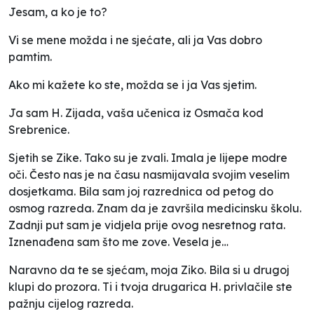
Jesam, a ko je to?
Vi se mene možda i ne sjećate, ali ja Vas dobro
pamtim.
Ako mi kažete ko ste, možda se i ja Vas sjetim.
Ja sam H. Zijada, vaša učenica iz Osmača kod
Srebrenice.
Sjetih se Zike. Tako su je zvali. Imala je lijepe modre
oči. Često nas je na času nasmijavala svojim veselim
dosjetkama. Bila sam joj razrednica od petog do
osmog razreda. Znam da je završila medicinsku školu.
Zadnji put sam je vidjela prije ovog nesretnog rata.
Iznenađena sam što me zove. Vesela je…
Naravno da te se sjećam, moja Ziko. Bila si u drugoj
klupi do prozora. Ti i tvoja drugarica H. privlačile ste
pažnju cijelog razreda.