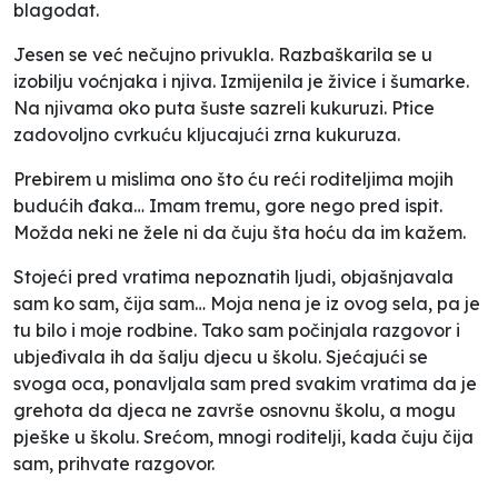
blagodat.
Jesen se već nečujno privukla. Razbaškarila se u
izobilju voćnjaka i njiva. Izmijenila je živice i šumarke.
Na njivama oko puta šuste sazreli kukuruzi. Ptice
zadovoljno cvrkuću kljucajući zrna kukuruza.
Prebirem u mislima ono što ću reći roditeljima mojih
budućih đaka… Imam tremu, gore nego pred ispit.
Možda neki ne žele ni da čuju šta hoću da im kažem.
Stojeći pred vratima nepoznatih ljudi, objašnjavala
sam ko sam, čija sam… Moja nena je iz ovog sela, pa je
tu bilo i moje rodbine. Tako sam počinjala razgovor i
ubjeđivala ih da šalju djecu u školu. Sjećajući se
svoga oca, ponavljala sam pred svakim vratima da je
grehota da djeca ne završe osnovnu školu, a mogu
pješke u školu. Srećom, mnogi roditelji, kada čuju čija
sam, prihvate razgovor.