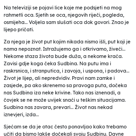
Na televiziji se pojavi lice koje me podsjeti na mog
rahmetli oca. Sjetih se oca, njegovih riječi, pogleda,
osmijeha… Voljela sam slušati oca dok govori. Znao je
lijepo pričati.
Za njega je život put kojim nikada nismo išli, put koji je
nama nepoznat. Istražujemo ga i otkrivamo, živeći…
Nekome staza života bude duža, a nekome kraća.
Zavisi gdje koga čeka Sudbina. Na putu ima i
raskrsnica, i stranputica, i zavoja, i uspona, i padova…
Život je lijep, ali nepredvidiv. Pravi nam zamke i
zasjede, pa ako skrenemo sa pravoga puta, dočeka
nas Sudbina iza neke krivine. Tako nas iznenadi, a
čovjek se ne može uvijek snaći u teškim situacijama.
Sudbina nas zavara, prevari… Život nas nekad
iznevjeri, izda…
Sjećam se da je otac često ponavljao kako trebamo
učiti da bismo lakše dočekali svoju Sudbinu. Davne