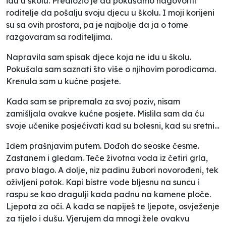
idu u školu. Predložio je da pokušamo nagovoriti
roditelje da pošalju svoju djecu u školu. I moji korijeni
su sa ovih prostora, pa je najbolje da ja o tome
razgovaram sa roditeljima.
Napravila sam spisak djece koja ne idu u školu.
Pokušala sam saznati što više o njihovim porodicama.
Krenula sam u kućne posjete.
Kada sam se pripremala za svoj poziv, nisam
zamišljala ovakve kućne posjete. Mislila sam da ću
svoje učenike posjećivati kad su bolesni, kad su sretni…
Idem prašnjavim putem. Dođoh do seoske česme.
Zastanem i gledam. Teče životna voda iz četiri grla,
pravo blago. A dolje, niz padinu žubori novorođeni, tek
oživljeni potok. Kapi bistre vode bljesnu na suncu i
raspu se kao dragulji kada padnu na kamene ploče.
Ljepota za oči. A kada se napiješ te ljepote, osvježenje
za tijelo i dušu. Vjerujem da mnogi žele ovakvu