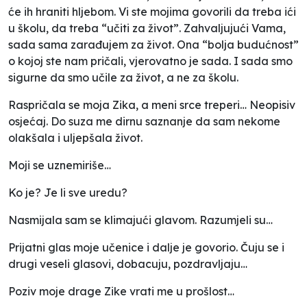
će ih hraniti hljebom. Vi ste mojima govorili da treba ići
u školu, da treba “učiti za život”. Zahvaljujući Vama,
sada sama zarađujem za život. Ona “bolja budućnost”
o kojoj ste nam pričali, vjerovatno je sada. I sada smo
sigurne da smo učile za život, a ne za školu.
Raspričala se moja Zika, a meni srce treperi… Neopisiv
osjećaj. Do suza me dirnu saznanje da sam nekome
olakšala i uljepšala život.
Moji se uznemiriše…
Ko je? Je li sve uredu?
Nasmijala sam se klimajući glavom. Razumjeli su…
Prijatni glas moje učenice i dalje je govorio. Čuju se i
drugi veseli glasovi, dobacuju, pozdravljaju…
Poziv moje drage Zike vrati me u prošlost…