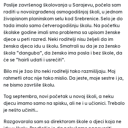
Poslije završenog školovanja u Sarajevu, počela sam
raditi u novoizgrađenoj osmogodišnjoj školi, u jednom
živopisnom planinskom selu kod Srebrenice. Selo je do
tada imalo samo četverogodišnju školu. Na početku
školske godine imali smo problema sa upisom ženske
djece u peti razred. Neki roditelji nisu željeli da im
ženska djeca idu u školu. Smatrali su da je za žensko
škola “danguba”, da žensko ima posla i bez škole, da
će se “hairli udati i usrećiti”.
Bilo mi je žao što neki roditelji tako razmišljaju. Moj
rahmetli otac nije tako mislio. Da jeste, moje sestre i ja,
ne bismo završile školu.
Tog septembra, novi početak u novoj školi, a neku
djecu imamo samo na spisku, ali ne i u učionici. Trebalo
je nešto učiniti…
Razgovarala sam sa direktorom škole o djeci koja ne