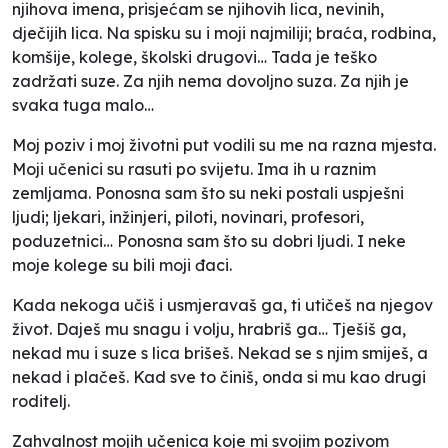
njihova imena, prisjećam se njihovih lica, nevinih,
dječijih lica. Na spisku su i moji najmiliji; braća, rodbina,
komšije, kolege, školski drugovi… Tada je teško
zadržati suze. Za njih nema dovoljno suza. Za njih je
svaka tuga malo…
Moj poziv i moj životni put vodili su me na razna mjesta.
Moji učenici su rasuti po svijetu. Ima ih u raznim
zemljama. Ponosna sam što su neki postali uspješni
ljudi; ljekari, inžinjeri, piloti, novinari, profesori,
poduzetnici… Ponosna sam što su dobri ljudi. I neke
moje kolege su bili moji đaci.
Kada nekoga učiš i usmjeravaš ga, ti utičeš na njegov
život. Daješ mu snagu i volju, hrabriš ga… Tješiš ga,
nekad mu i suze s lica brišeš. Nekad se s njim smiješ, a
nekad i plačeš. Kad sve to činiš, onda si mu kao drugi
roditelj.
Zahvalnost mojih učenica koje mi svojim pozivom