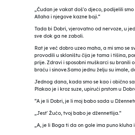
„Čudan je vakat doš'o djeco, podijelili smo
Allaha i njegove kazne boji.“
Tada bi Dobri, vjerovatno od nervoze, u je
sve dok ga ne zaboli.
Rat je već dobro uzeo maha, a mi smo se sve
provodili u skloništu čija je tama i tišina
prije. Zdravi i sposobni muškarci su branili
braću i sinove.Samo jednu želju su imale, da s
Jednog dana, kada smo se kao i obično sas
Plakao je i kroz suze, upirući prstom u Dobr
“A je li Dobri, je li moj babo sada u Dženne
„Jest' Žućo, tvoj babo je džennetlija.“
„A, je li Boga ti da on gole ima puno kluha 