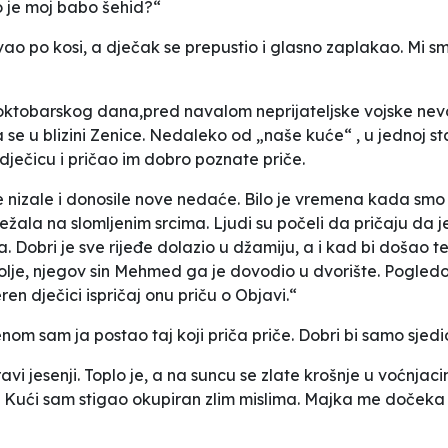
to je moj babo šehid?“
ao po kosi, a dječak se prepustio i glasno zaplakao. Mi smo
ktobarskog dana,pred navalom neprijateljske vojske nevol
se u blizini Zenice. Nedaleko od „naše kuće“ , u jednoj star
dječicu i pričao im dobro poznate priče.
e nizale i donosile nove nedaće. Bilo je vremena kada smo bi
 ležala na slomljenim srcima. Ljudi su počeli da pričaju da je
. Dobri je sve rijeđe dolazio u džamiju, a i kad bi došao te
lje, njegov sin Mehmed ga je dovodio u dvorište. Pogledo
n dječici ispričaj onu priču o Objavi.“
nom sam ja postao taj koji priča priče. Dobri bi samo sjed
pravi jesenji. Toplo je, a na suncu se zlate krošnje u voćnja
 Kući sam stigao okupiran zlim mislima. Majka me dočeka na