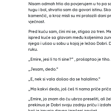
Nisam odmah htio da povjerujem u to pa s
tugu i bol, shvatio sam da govori istinu. Sk
kamenčić, a kroz misli su mi prolazili dan
vječnost.
Pred kuću sam, čini mi se, stigao za tren. 
ispred kuće sa glavom među koljenima zureći
njega i ušao u sobu u kojoj je ležao Dobri.
ruku.
„Emire, jesi li to ti sine?“ , prošaptao je tiho.
„Jesam, dedo.“
„E, nek si vala došao da se halalimo.“
„Ma kakvi dedo, još ćeš ti nama priče priča
„Emire, ja znam da ću ubrzo preseliti, ali ž
prekinuo je Dobri svoju zadnju priču i izd
koji je ispunio davno izrečeni zavijet.