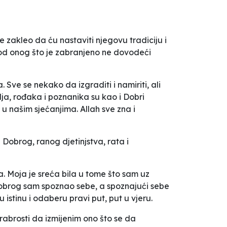
akleo da ću nastaviti njegovu tradiciju i
u od onog što je zabranjeno ne dovodeći
 Sve se nekako da izgraditi i namiriti, ali
elja, rođaka i poznanika su kao i Dobri
 u našim sjećanjima. Allah sve zna i
Dobrog, ranog djetinjstva, rata i
a. Moja je sreća bila u tome što sam uz
 Dobrog sam spoznao sebe, a spoznajući sebe
stinu i odaberu pravi put, put u vjeru.
abrosti da izmijenim ono što se da