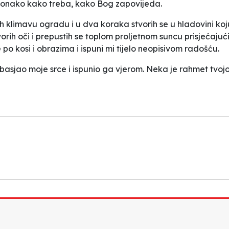
im onako kako treba, kako Bog zapovijeda.
ih klimavu ogradu i u dva koraka stvorih se u hladovini koj
rih oči i prepustih se toplom proljetnom suncu prisjećajuć
o kosi i obrazima i ispuni mi tijelo neopisivom radošću.
obasjao moje srce i ispunio ga vjerom. Neka je rahmet tvojoj