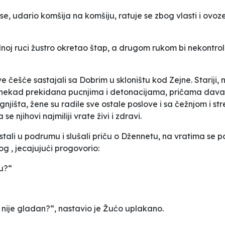
 se, udario komšija na komšiju, ratuje se zbog vlasti i ovo
dnoj ruci žustro okretao štap, a drugom rukom bi nekontrol
 češće sastajali sa Dobrim u skloništu kod Zejne. Stariji,
, ponekad prekidana pucnjima i detonacijama, pričama davala
 ognjišta, žene su radile sve ostale poslove i sa čežnjom i
e njihovi najmiliji vrate živi i zdravi.
tali u podrumu i slušali priču o Džennetu, na vratima se
og , jecajujući progovorio:
tu?“
i nije gladan?“, nastavio je Žućo uplakano.