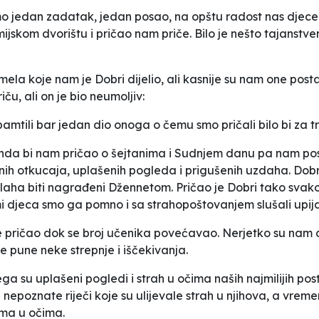
 jedan zadatak, jedan posao, na opštu radost nas djece
ijskom dvorištu i pričao nam priče. Bilo je nešto tajanst
la koje nam je Dobri dijelio, ali kasnije su nam one post
riču, ali on je bio neumoljiv:
amtili bar jedan dio onoga o čemu smo pričali bilo bi za t
 onda bi nam pričao o šejtanima i Sudnjem danu pa nam posl
ih otkucaja, uplašenih pogleda i prigušenih uzdaha. Dobr
 Allaha biti nagrađeni Džennetom. Pričao je Dobri tako svak
djeca smo ga pomno i sa strahopoštovanjem slušali upijaj
e pričao dok se broj učenika povećavao. Nerjetko su nam dol
e pune neke strepnje i iščekivanja.
 čega su uplašeni pogledi i strah u očima naših najmilijih po
 nepoznate riječi koje su ulijevale strah u njihova, a vrem
ama u očima.