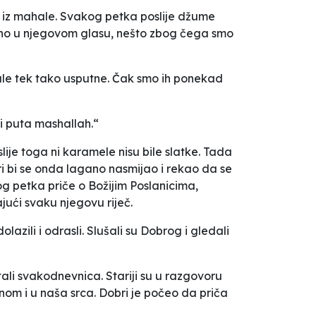
 iz mahale. Svakog petka poslije džume
veno u njegovom glasu, nešto zbog čega smo
ale tek tako usputne. Čak smo ih ponekad
ri puta mashallah.“
ije toga ni karamele nisu bile slatke. Tada
i bi se onda lagano nasmijao i rekao da se
og petka priče o Božijim Poslanicima,
ući svaku njegovu riječ.
azili i odrasli. Slušali su Dobrog i gledali
stali svakodnevnica. Stariji su u razgovoru
enom i u naša srca. Dobri je počeo da priča