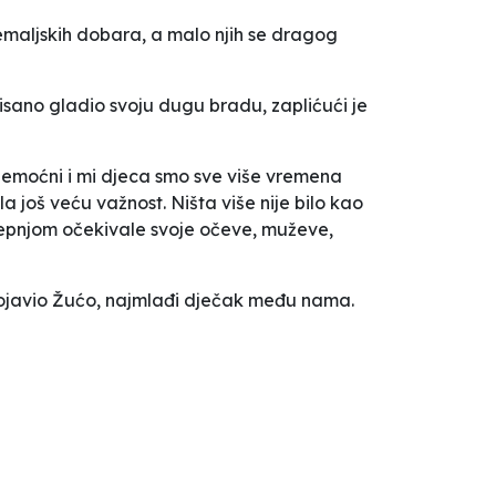
zemaljskih dobara, a malo njih se dragog
isano gladio svoju dugu bradu, zaplićući je
 nemoćni i mi djeca smo sve više vremena
 još veću važnost. Ništa više nije bilo kao
 strepnjom očekivale svoje očeve, muževe,
 pojavio Žućo, najmlađi dječak među nama.