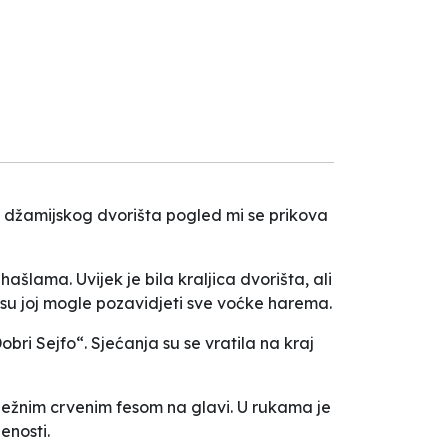
raj džamijskog dvorišta pogled mi se prikova
ašlama. Uvijek je bila kraljica dvorišta, ali
su joj mogle pozavidjeti sve voćke harema.
bri Sejfo“. Sjećanja su se vratila na kraj
bježnim crvenim fesom na glavi. U rukama je
enosti.