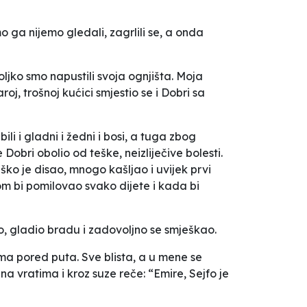
 ga nijemo gledali, zagrlili se, a onda
jko smo napustili svoja ognjišta. Moja
oj, trošnoj kućici smjestio se i Dobri sa
li i gladni i žedni i bosi, a tuga zbog
 Dobri obolio od teške, neizliječive bolesti.
ško je disao, mnogo kašljao i uvijek prvi
m bi pomilovao svako dijete i kada bi
io, gladio bradu i zadovoljno se smješkao.
cima pored puta. Sve blista, a u mene se
 vratima i kroz suze reče: “Emire, Sejfo je