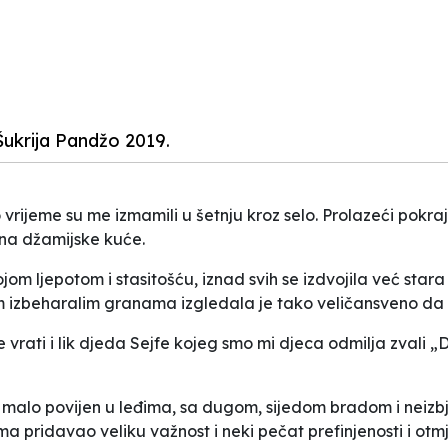
Šukrija Pandžo 2019.
po vrijeme su me izmamili u šetnju kroz selo. Prolazeći pok
na džamijske kuće.
m ljepotom i stasitošću, iznad svih se izdvojila već stara h
im izbeharalim granama izgledala je tako veličansveno da 
vrati i lik djeda Sejfe kojeg smo mi djeca odmilja zvali „Do
av, malo povijen u leđima, sa dugom, sijedom bradom i neiz
ima pridavao veliku važnost i neki pečat prefinjenosti i otmj