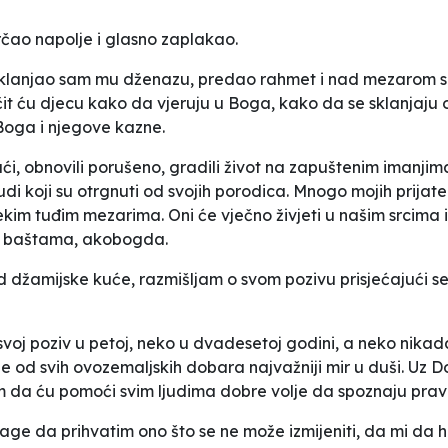
strčao napolje i glasno zaplakao.
klanjao sam mu dženazu, predao rahmet i nad mezarom se z
 Učit ću djecu kako da vjeruju u Boga, kako da se sklanjaj
 Boga i njegove kazne.
ući, obnovili porušeno, gradili život na zapuštenim imanjima.
judi koji su otrgnuti od svojih porodica. Mnogo mojih prijat
 nekim tuđim mezarima. Oni će vječno živjeti u našim srcima i
im baštama, akobogda.
 džamijske kuće, razmišljam o svom pozivu prisjećajući se 
 svoj poziv u petoj, neko u dvadesetoj godini, a neko nikad
 je od svih ovozemaljskih dobara najvažniji mir u duši. Uz
a ću pomoći svim ljudima dobre volje da spoznaju pravu i
e da prihvatim ono što se ne može izmijeniti, da mi da hr