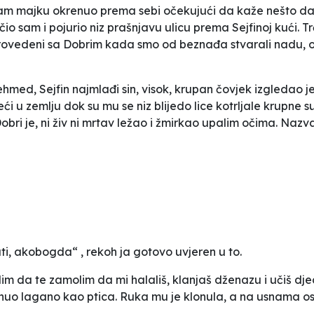
am majku okrenuo prema sebi očekujući da kaže nešto da 
očio sam i pojurio niz prašnjavu ulicu prema Sejfinoj kući.
i provedeni sa Dobrim kada smo od beznađa stvarali nadu, 
Mehmed, Sejfin najmlađi sin, visok, krupan čovjek izgledao 
 u zemlju dok su mu se niz blijedo lice kotrljale krupne s
 Dobri je, ni živ ni mrtav ležao i žmirkao upalim očima. Na
ti, akobogda“ , rekoh ja gotovo uvjeren u to.
elim da te zamolim da mi halališ, klanjaš dženazu i učiš djec
ahnuo lagano kao ptica. Ruka mu je klonula, a na usnama 