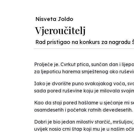
Nisveta Joldo
Vjeroučitelj
Rad pristigao na konkurs za nagradu 
Proljeće je. Cvrkut ptica, sunčan dan i lije
za ljepoticu harema smještenog oko ruševi
Iako je dvorište puno svakojakog voća, svojo
sada pored ruševine koju je milovala svoj
Kao da stoji pored hašlame u sjećanje mi se 
osamdesetih i početak ratnih devedesetih.
Dobri je bio jedan milostiv starčić, mršulj
uvijek nosio crni štap koji mu je u našim oč