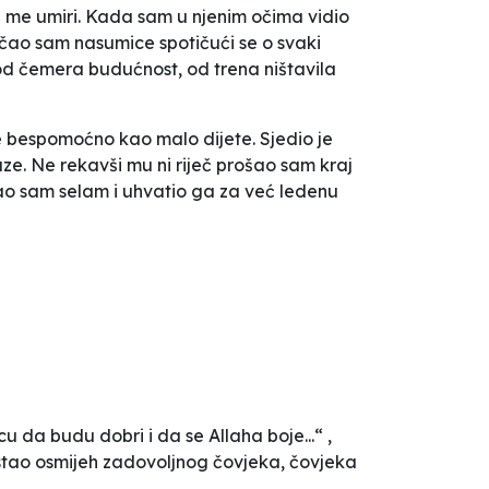
me umiri. Kada sam u njenim očima vidio
 Trčao sam nasumice spotičući se o svaki
od čemera budućnost, od trena ništavila
je bespomoćno kao malo dijete. Sjedio je
uze. Ne rekavši mu ni riječ prošao sam kraj
zvao sam selam i uhvatio ga za već ledenu
u da budu dobri i da se Allaha boje...“ ,
ostao osmijeh zadovoljnog čovjeka, čovjeka