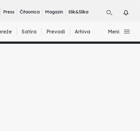
Press
Čitaonica
Magazin
Slik&Slika
mreže
Satira
Prevodi
Arhiva
Meni