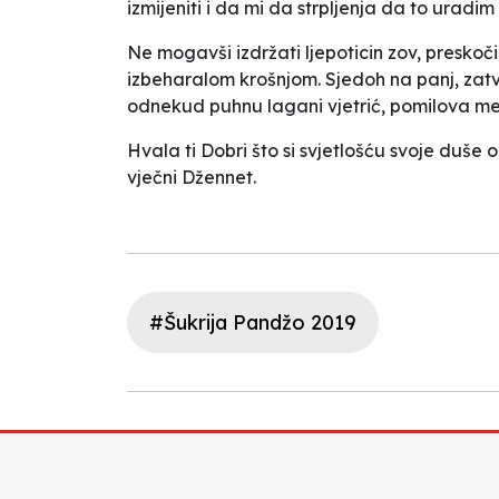
izmijeniti i da mi da strpljenja da to urad
Ne mogavši izdržati ljepoticin zov, preskoč
izbeharalom krošnjom. Sjedoh na panj, zatvo
odnekud puhnu lagani vjetrić, pomilova me p
Hvala ti Dobri što si svjetlošću svoje duše 
vječni Džennet.
#Šukrija Pandžo 2019