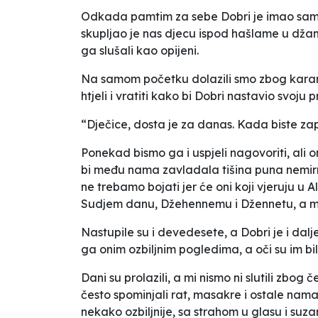
Odkada pamtim za sebe Dobri je imao samo
skupljao je nas djecu ispod hašlame u džam
ga slušali kao opijeni.
Na samom početku dolazili smo zbog karame
htjeli i vratiti kako bi Dobri nastavio svoju p
“Dječice, dosta je za danas. Kada biste zap
Ponekad bismo ga i uspjeli nagovoriti, ali
bi među nama zavladala tišina puna nemirn
ne trebamo bojati jer će oni koji vjeruju u
Sudjem danu, Džehennemu i Džennetu, a mi 
Nastupile su i devedesete, a Dobri je i dalj
ga onim ozbiljnim pogledima, a oči su im bil
Dani su prolazili, a mi nismo ni slutili zbog
često spominjali rat, masakre i ostale nama
nekako ozbiljnije, sa strahom u glasu i suz