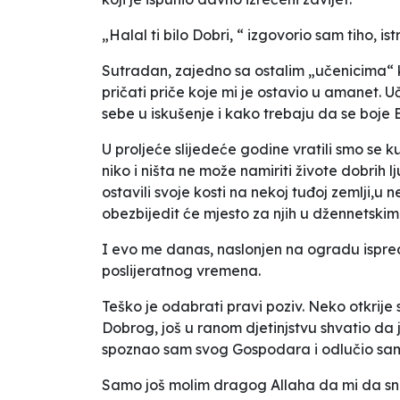
„Halal ti bilo Dobri, “ izgovorio sam tiho, i
Sutradan, zajedno sa ostalim „učenicima“ 
pričati priče koje mi je ostavio u amanet.
sebe u iskušenje i kako trebaju da se boje
U proljeće slijedeće godine vratili smo se k
niko i ništa ne može namiriti živote dobrih l
ostavili svoje kosti na nekoj tuđoj zemlji,u
obezbijedit će mjesto za njih u džennetsk
I evo me danas, naslonjen na ogradu ispred
poslijeratnog vremena.
Teško je odabrati pravi poziv. Neko otkrije
Dobrog, još u ranom djetinjstvu shvatio da
spoznao sam svog Gospodara i odlučio sam d
Samo još molim dragog Allaha da mi da snag