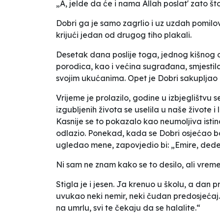
„A, jelde da će i nama Allah poslat' zato š
Dobri ga je samo zagrlio i uz uzdah pomilov
krijući jedan od drugog tiho plakali.
Desetak dana poslije toga, jednog kišnog o
porodica, kao i većina sugrađana, smjestila 
svojim ukućanima. Opet je Dobri sakupljao 
Vrijeme je prolazilo, godine u izbjeglištvu s
izgubljenih života se uselila u naše živote i
Kasnije se to pokazalo kao neumoljiva istina
odlazio. Ponekad, kada se Dobri osjećao bo
ugledao mene, zapovjedio bi: „Emire, dedere
Ni sam ne znam kako se to desilo, ali vreme
Stigla je i jesen. Ja krenuo u školu, a dan 
uvukao neki nemir, neki čudan predosjećaj.
na umrlu, svi te čekaju da se halalite.“