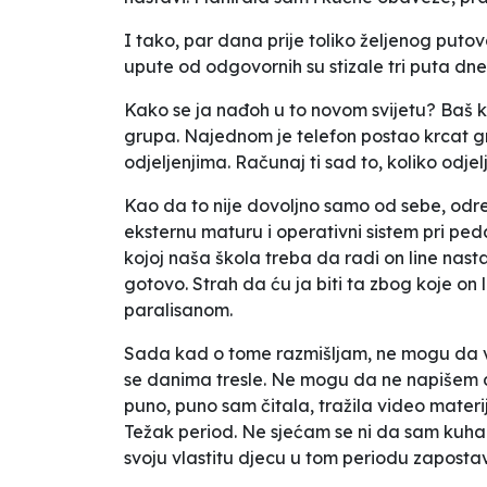
I tako, par dana prije toliko željenog putova
upute od odgovornih su stizale tri puta dne
Kako se ja nađoh u to novom svijetu? Baš kao
grupa. Najednom je telefon postao krcat g
odjeljenjima. Računaj ti sad to, koliko odje
Kao da to nije dovoljno samo od sebe, odr
eksternu maturu i operativni sistem pri pe
kojoj naša škola treba da radi on line nast
gotovo. Strah da ću ja biti ta zbog koje on 
paralisanom.
Sada kad o tome razmišljam, ne mogu da vj
se danima tresle. Ne mogu da ne napišem da 
puno, puno sam čitala, tražila video mater
Težak period. Ne sjećam se ni da sam kuhal
svoju vlastitu djecu u tom periodu zapostav