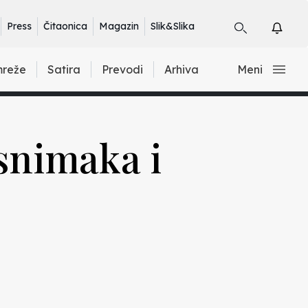
Press
Čitaonica
Magazin
Slik&Slika
mreže
Satira
Prevodi
Arhiva
Meni
 snimaka i