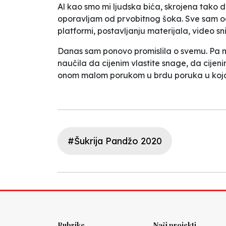
Al kao smo mi ljudska bića, skrojena tako 
oporavljam od prvobitnog šoka. Sve sam o
platformi, postavljanju materijala, video 
Danas sam ponovo promislila o svemu. Pa ni
naučila da cijenim vlastite snage, da cijeni
onom malom porukom u brdu poruka u kojoj 
#Šukrija Pandžo 2020
Rubrike
Naši projekti