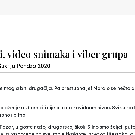
i, video snimaka i viber grupa
Šukrija Pandžo 2020.
je mogla biti drugačija. Pa prestupna je! Moralo se nešto d
loženje u zbornici i nije bilo na zavidnom nivou. Svi su r
pno i bitno.
azar, u goste našoj drugarskoj školi. Silno smo željeli puto
ila rasporede za sve, moje školarce, prvaka i šestaka, al i