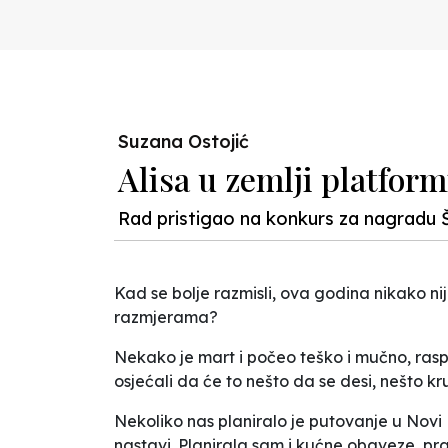
Suzana Ostojić
Alisa u zemlji platform
Rad pristigao na konkurs za nagradu 
Kad se bolje razmisli, ova godina nikako ni
razmjerama?
Nekako je mart i počeo teško i mučno, raspo
osjećali da će to nešto da se desi, nešto kru
Nekoliko nas planiralo je putovanje u Novi P
nastavi. Planirala sam i kućne obaveze, prav