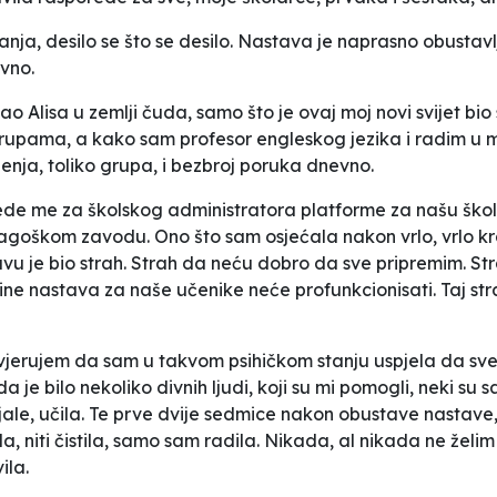
nja, desilo se što se desilo. Nastava je naprasno obustavlje
vno.
 Alisa u zemlji čuda, samo što je ovaj moj novi svijet bio 
rupama, a kako sam profesor engleskog jezika i radim u ma
ljenja, toliko grupa, i bezbroj poruka dnevno.
ede me za školskog administratora platforme za našu školu
dagoškom zavodu. Ono što sam osjećala nakon vrlo, vrlo k
avu je bio strah. Strah da neću dobro da sve pripremim. S
line nastava za naše učenike neće profunkcionisati. Taj str
erujem da sam u takvom psihičkom stanju uspjela da sve 
je bilo nekoliko divnih ljudi, koji su mi pomogli, neki su 
ijale, učila. Te prve dvije sedmice nakon obustave nastav
a, niti čistila, samo sam radila. Nikada, al nikada ne žel
ila.