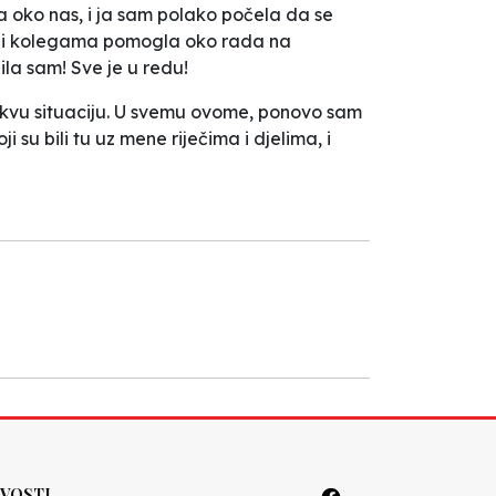
a oko nas, i ja sam polako počela da se
ma i kolegama pomogla oko rada na
la sam! Sve je u redu!
vakvu situaciju. U svemu ovome, ponovo sam
su bili tu uz mene riječima i djelima, i
VOSTI