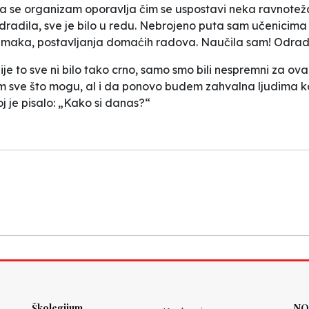
da se organizam oporavlja čim se uspostavi neka ravnotež
dradila, sve je bilo u redu. Nebrojeno puta sam učenici
snimaka, postavljanja domaćih radova. Naučila sam! Odradi
je to sve ni bilo tako crno, samo smo bili nespremni za o
m sve što mogu, al i da ponovo budem zahvalna ljudima koji 
je pisalo: „Kako si danas?“
Školegijum
NO