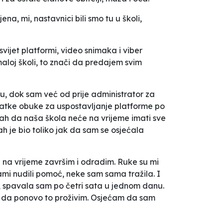
na, mi, nastavnici bili smo tu u školi,
svijet platformi, video snimaka i viber
loj školi, to znači da predajem svim
, dok sam već od prije administrator za
ratke obuke za uspostavljanje platforme po
trah da naša škola neće na vrijeme imati sve
ah je bio toliko jak da sam se osjećala
na vrijeme završim i odradim. Ruke su mi
sami nudili pomoć, neke sam sama tražila. I
e, spavala sam po četri sata u jednom danu.
im da ponovo to proživim. Osjećam da sam