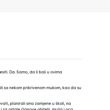
esiti. Da. Samo, da li baš u ovima
adili sa nekom prikrivenom mukom, kao da su
vati, planirali smo zamjene u školi, na
 za ostale članove obitelji, muža i oca.