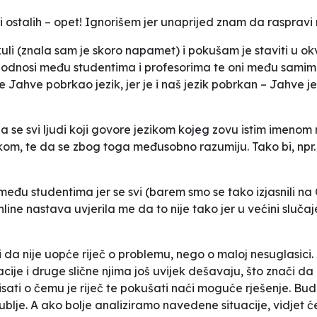
ostalih – opet! Ignorišem jer unaprijed znam da raspravi
li (znala sam je skoro napamet) i pokušam je staviti u okvir
u odnosi među studentima i profesorima te oni među samim
e Jahve pobrkao jezik, jer je i naš jezik pobrkan – Jahve 
a se svi ljudi koji govore jezikom kojeg zovu istim imenom 
ikom, te da se zbog toga međusobno razumiju. Tako bi, npr. s
među studentima jer se svi (barem smo se tako izjasnili na 
ine nastava uvjerila me da to nije tako jer u većini sluč
ili da nije uopće riječ o problemu, nego o maloj nesuglasici. 
ije i druge slične njima još uvijek dešavaju, što znači da
ti o čemu je riječ te pokušati naći moguće rješenje. Buduć
blje. A ako bolje analiziramo navedene situacije, vidjet ć