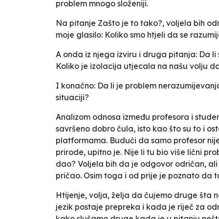
problem mnogo složeniji.
Na pitanje
Zašto je to tako?
, voljela bih o
moje glasilo:
Koliko smo htjeli da se razum
A onda iz njega izviru i druga pitanja:
Da li
Koliko je izolacija utjecala na našu volju
I konačno:
Da
li je problem nerazumijevanja
situaciji?
Analizom odnosa između profesora i studena
savršeno dobro čula, isto kao što su to i ost
platformama. Budući da samo profesor nije 
prirode, upitno je. Nije li tu bio više lični 
dao? Voljela bih da je odgovor odričan, ali
pričao. Osim toga i od prije je poznato da t
Htijenje, volja, želja da čujemo druge šta
jezik postaje prepreka i kada je riječ za o
kako slušamo druge kada je u pitanju nešto