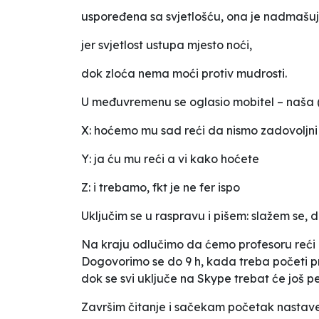
uspoređena sa svjetlošću, ona je nadmašuj
jer svjetlost ustupa mjesto noći,
dok zloća nema moći protiv mudrosti.
U međuvremenu se oglasio mobitel – naša (
X: hoćemo mu sad reći da nismo zadovoljn
Y: ja ću mu reći a vi kako hoćete
Z: i trebamo, fkt je ne fer ispo
Uključim se u raspravu i pišem: slažem se, d
Na kraju odlučimo da ćemo profesoru reći d
Dogovorimo se do 9 h, kada treba početi pr
dok se svi uključe na Skype trebat će još pe
Završim čitanje i sačekam početak nastave