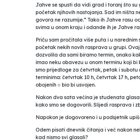
Jahve se spusti da vidi grad i toranj što su 
početak njihovih nastojanja. Sad im ništa 
govora ne razumije.“ Tako ih Jahve rasu od
svima u onom kraju i odande ih je Jahve ras
Priču sam pročitala više puta i u narednim 
početak nekih novih rasprava u grupi. Ovaj
dozvolila da sami biramo termin, onako ka
imao neku obavezu u onom terminu koji bi b
smo prijedloge za četvrtak, petak i subotu 
terminima: četvrtak 10 h, četvrtak 17 h, pet
obojenih ○ bio bi usvojen.
Nakon dva sata većina je studenata glasala,
kako smo se dogovorili. Slijedi rasprava 
Napokon je dogovoreno i u podsjetnik upiše
Odem pisati dnevnik čitanja i već nakon n
kad nismo svi glasali?