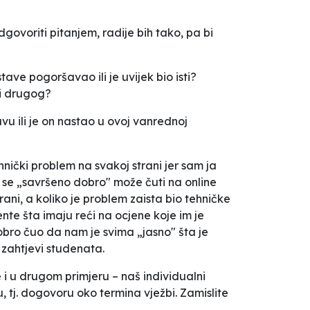
govoriti pitanjem, radije bih tako, pa bi
ave pogoršavao ili je uvijek bio isti?
ti drugog?
avu ili je on nastao u ovoj vanrednoj
ički problem na svakoj strani jer sam ja
iko se „savršeno dobro" može čuti na online
ni, a koliko je problem zaista bio tehničke
dente šta imaju reći na ocjene koje im je
dobro čuo da nam je svima „jasno" šta je
u zahtjevi studenata.
i u drugom primjeru – naš individualni
 tj. dogovoru oko termina vježbi. Zamislite