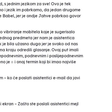
od, s jednim jezikom za sve! Ovo je tek
emo i jezik im pobrkamo, da jedan drugome
e Babel, jer je ondje Jahve pobrkao govor
 vibriranje mobitela koje je sugerisalo
jednog predmeta jer nam je asistentica
je bila užasno duga jer je svako od nas
a kraju odredili glasanje. Ovaj put imali
rijepodnevnim, podnevnim i poslijepodnevnim
o je ○ i onaj termin koji bi imao najviše
– ko će poslati asistentici e-mail da javi
i ekran –
Zašto ste poslali asistentici mejl