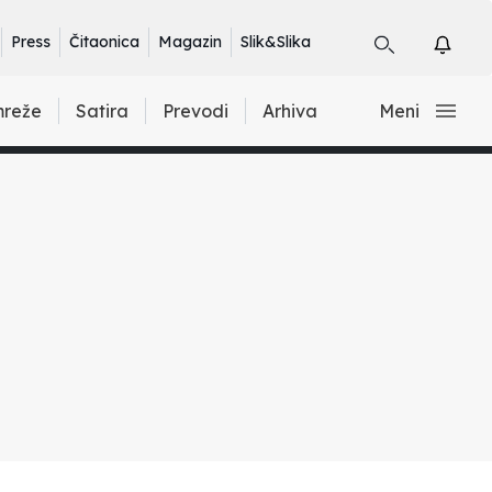
Press
Čitaonica
Magazin
Slik&Slika
mreže
Satira
Prevodi
Arhiva
Meni