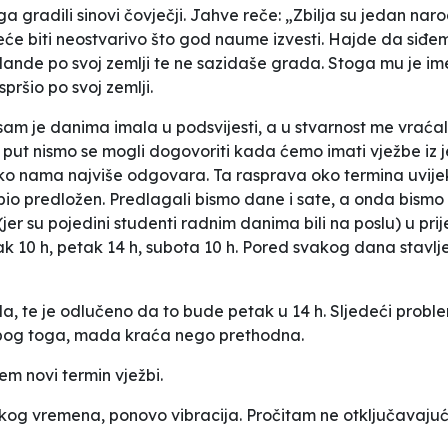
ga gradili sinovi čovječji. Jahve reče: „Zbilja su jedan nar
neće biti neostvarivo što god naume izvesti. Hajde da siđ
ande po svoj zemlji te ne sazidaše grada. Stoga mu je im
pršio po svoj zemlji.
sam je danima imala u podsvijesti, a u stvarnost me vraćalo
 put nismo se mogli dogovoriti kada ćemo imati vježbe iz 
ko nama najviše odgovara. Ta rasprava oko termina uvijek 
io predložen. Predlagali bismo dane i sate, a onda bismo n
(jer su pojedini studenti radnim danima bili na poslu) u p
ak 10 h, petak 14 h, subota 10 h. Pored svakog dana stavljen
 te je odlučeno da to bude petak u 14 h. Sljedeći problem 
i zbog toga, mada kraća nego prethodna.
m novi termin vježbi.
ekog vremena, ponovo vibracija. Pročitam ne otključavajuć