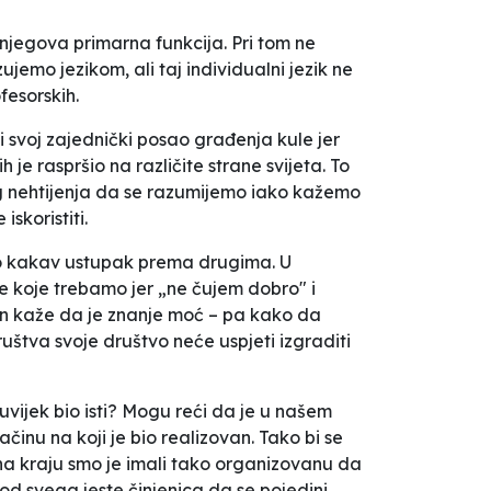
njegova primarna funkcija. Pri tom ne
jemo jezikom, ali taj individualni jezik ne
fesorskih.
ti svoj zajednički posao građenja kule jer
 je raspršio na različite strane svijeta. To
eg nehtijenja da se razumijemo iako kažemo
skoristiti.
lo kakav ustupak prema drugima. U
 koje trebamo jer „ne čujem dobro" i
acon kaže da je znanje moć – pa kako da
tva svoje društvo neće uspjeti izgraditi
ijek bio isti?
Mogu reći da je u našem
inu na koji je bio realizovan. Tako bi se
a kraju smo je imali tako organizovanu da
re od svega jeste činjenica da se pojedini