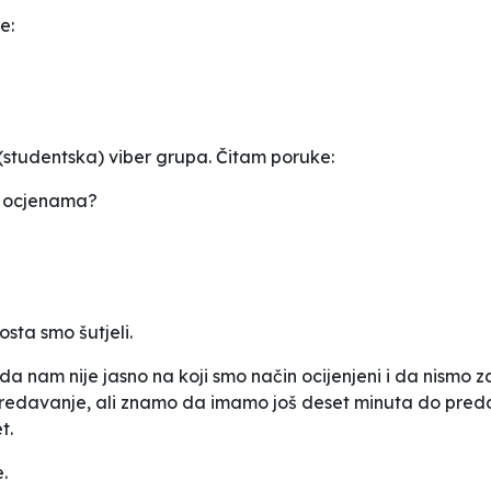
e:
studentska) viber grupa. Čitam poruke:
i ocjenama?
osta smo šutjeli.
a nam nije jasno na koji smo način ocijenjeni i da nismo z
edavanje, ali znamo da imamo još deset minuta do predava
t.
.