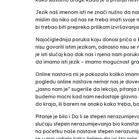
Jezik naš imenom isti ne znači nužno da na
mislim da niko od nas ne treba imati svoje m
bi trebao biti prepreka prilikom izvršavanj
Najočiglednija poruka koju donosi priča o Ba
nisu govorili istim jezikom, odnosno nisu se 
je isti slučaj kao dok nas i njena nam por
da imamo isti jezik – imamo mogućnost gradnj
Online nastava mi je pokazala koliko imam
pogledu online nastave nemar nas je doveo
„jasno nam je" sugeriše da lekcija, pitanja
budemo moćni kad nam nedostaje glavno oru
do kraja, ili barem ne onako kako treba, ba
Pitanje je bilo i
Da li se stepen nerazumijeva
slučaju stepen nerazumijevanja bio konstant
na početku naše nastave stepen nerazumije
se u njoj vidjelo kako želimo da joj što prije