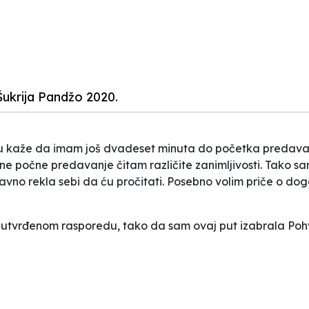
Šukrija Pandžo 2020.
du kaže da imam još dvadeset minuta do početka predavanja
dok ne počne predavanje čitam različite zanimljivosti. Tako
vno rekla sebi da ću pročitati. Posebno volim priče o događa
utvrđenom rasporedu, tako da sam ovaj put izabrala
Poh