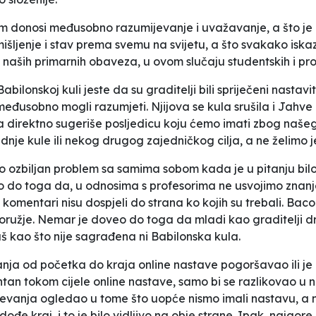
m donosi međusobno razumijevanje i uvažavanje, a što je 
išljenje i stav prema svemu na svijetu, a što svakako iskazu
a naših primarnih obaveza, u ovom slučaju studentskih i pro
bilonskoj kuli jeste da su graditelji bili spriječeni nastavi
međusobno mogli razumjeti. Njijova se kula srušila i Jahve ih
uka direktno sugeriše posljedicu koju ćemo imati zbog naš
e kule ili nekog drugog zajedničkog cilja, a ne želimo je i
o ozbiljan problem sa samima sobom kada je u pitanju bi
 do toga da, u odnosima s profesorima ne usvojimo znanje
 i komentari nisu dospjeli do strana ko kojih su trebali. B
žje. Nemar je doveo do toga da mladi kao graditelji druš
š kao što nije sagrađena ni Babilonska kula.
nja od početka do kraja online nastave pogoršavao ili je uv
an tokom cijele online nastave, samo bi se razlikovao u nač
vanja ogledao u tome što uopće nismo imali nastavu, a n
 dođe kraj, i to je bilo vidljivo na obje strane. Ipak, najgo