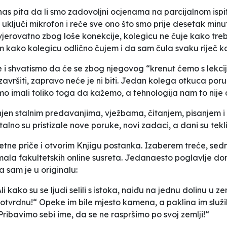
as pita da li smo zadovoljni ocjenama na parcijalnom ispit
 uključi mikrofon i reče sve ono što smo prije desetak min
 vjerovatno zbog loše konekcije, kolegicu ne čuje kako treb
m kako kolegicu odlično čujem i da sam čula svaku riječ koj
ne i shvatismo da će se zbog njegovog “krenut ćemo s lekci
 završiti, zapravo neće je ni biti. Jedan kolega otkuca po
r smo imali toliko toga da kažemo, a tehnologija nam to nije 
punjen stalnim predavanjima, vježbama, čitanjem, pisanjem
Stalno su pristizale nove poruke, novi zadaci, a dani su tekli
tne priče i otvorim
Knjigu postanka
. Izaberem treće, sed
 imala fakultetskih online susreta. Jedanaesto poglavlje don
la sam je u originalu:
 Ali kako su se ljudi selili s istoka, naiđu na jednu dolinu 
 otvrdnu!“ Opeke im bile mjesto kamena, a paklina im služ
ribavimo sebi ime, da se ne raspršimo po svoj zemlji!“