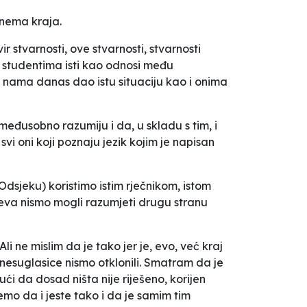
 nema kraja.
 stvarnosti, ove stvarnosti, stvarnosti
 studentima isti kao odnosi među
je nama danas dao istu situaciju kao i onima
međusobno razumiju i da, u skladu s tim, i
vi oni koji poznaju jezik kojim je napisan
Odsjeku) koristimo istim rječnikom, istom
ajeva nismo mogli razumjeti drugu stranu
Ali ne mislim da je tako jer je, evo, već kraj
 nesuglasice nismo otklonili. Smatram da je
i da dosad ništa nije riješeno, korijen
emo da i jeste tako i da je samim tim