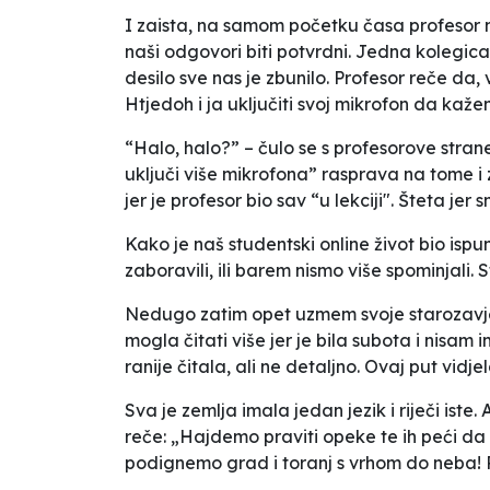
I zaista, na samom početku časa profesor n
naši odgovori biti potvrdni. Jedna kolegica
desilo sve nas je zbunilo. Profesor reče da,
Htjedoh i ja uključiti svoj mikrofon da kaže
“Halo, halo?” – čulo se s profesorove stra
uključi više mikrofona” rasprava na tome i
jer je profesor bio sav “u lekciji". Šteta je
Kako je naš studentski online život bio is
zaboravili, ili barem nismo više spominjali. 
Nedugo zatim opet uzmem svoje starozavje
mogla čitati više jer je bila subota i nisam
ranije čitala, ali ne detaljno. Ovaj put vidje
Sva je zemlja imala jedan jezik i riječi iste.
reče: „Hajdemo praviti opeke te ih peći da
podignemo grad i toranj s vrhom do neba! P