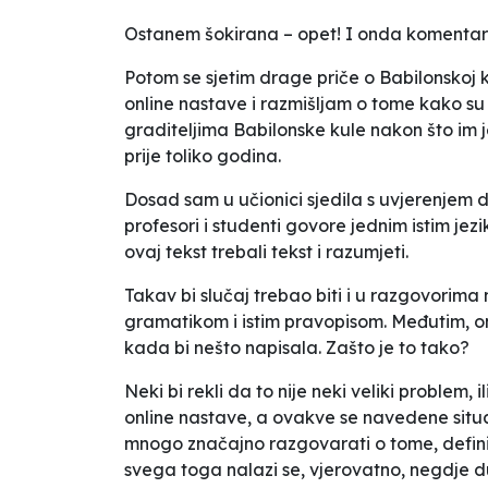
Ostanem šokirana – opet! I onda komentari 
Potom se sjetim drage priče o Babilonskoj ku
online nastave i razmišljam o tome kako s
graditeljima Babilonske kule nakon što im j
prije toliko godina.
Dosad sam u učionici sjedila s uvjerenjem d
profesori i studenti govore jednim istim jez
ovaj tekst trebali tekst i razumjeti.
Takav bi slučaj trebao biti i u razgovorima 
gramatikom i istim pravopisom. Međutim, onl
kada bi nešto napisala.
Zašto je to tako?
Neki bi rekli da to nije neki veliki problem, 
online nastave, a ovakve se navedene situac
mnogo značajno razgovarati o tome, definisa
svega toga nalazi se, vjerovatno, negdje du