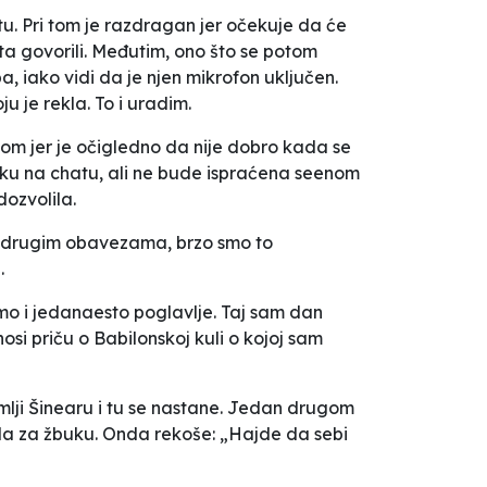
u. Pri tom je razdragan jer očekuje da će
uta govorili. Međutim, ono što se potom
a, iako vidi da je njen mikrofon uključen.
u je rekla. To i uradim.
jom jer je očigledno da nije dobro kada se
ruku na chatu, ali ne bude ispraćena seenom
dozvolila.
 i drugim obavezama, brzo smo to
.
mo i jedanaesto poglavlje. Taj sam dan
osi priču o Babilonskoj kuli o kojoj sam
u zemlji Šinearu i tu se nastane. Jedan drugom
ila za žbuku. Onda rekoše: „Hajde da sebi