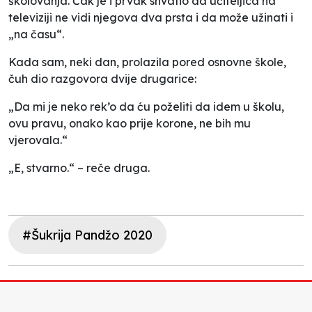
školovanja. Čak je i prvak shvatio da učiteljica na
televiziji ne vidi njegova dva prsta i da može užinati i
„na času“.
Kada sam, neki dan, prolazila pored osnovne škole,
čuh dio razgovora dvije drugarice:
„Da mi je neko rek’o da ću poželiti da idem u školu,
ovu pravu, onako kao prije korone, ne bih mu
vjerovala.“
„E, stvarno.“ – reče druga.
#Šukrija Pandžo 2020