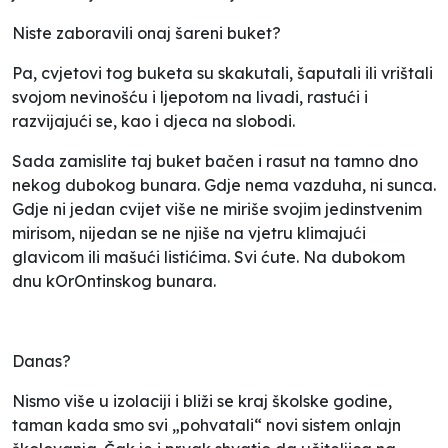
Niste zaboravili onaj šareni buket?
Pa, cvjetovi tog buketa su skakutali, šaputali ili vrištali
svojom nevinošću i ljepotom na livadi, rastući i
razvijajući se, kao i djeca na slobodi.
Sada zamislite taj buket bačen i rasut na tamno dno
nekog dubokog bunara. Gdje nema vazduha, ni sunca.
Gdje ni jedan cvijet više ne miriše svojim jedinstvenim
mirisom, nijedan se ne njiše na vjetru klimajući
glavicom ili mašući listićima. Svi ćute. Na dubokom
dnu kOrOntinskog bunara.
Danas?
Nismo više u izolaciji i bliži se kraj školske godine,
taman kada smo svi „pohvatali“ novi sistem onlajn