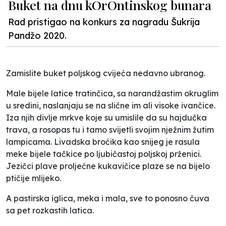
Buket na dnu kOrOntinskog bunara
Rad pristigao na konkurs za nagradu Šukrija
Pandžo 2020.
Zamislite buket poljskog cvijeća nedavno ubranog.
Male bijele latice tratinčica, sa narandžastim okruglim
u sredini, naslanjaju se na slične im ali visoke ivančice.
Iza njih divlje mrkve koje su umislile da su hajdučka
trava, a rosopas tu i tamo svijetli svojim nježnim žutim
lampicama. Livadska broćika kao snijeg je rasula
meke bijele tačkice po ljubičastoj poljskoj prženici.
Jezičci plave proljećne kukavičice plaze se na bijelo
ptičije mlijeko.
A pastirska iglica, meka i mala, sve to ponosno čuva
sa pet rozkastih latica.