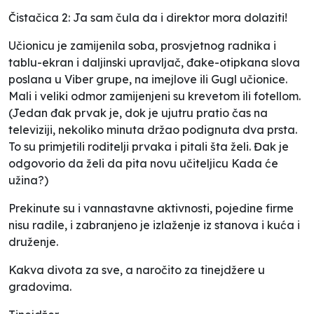
Čistačica 2:
Ja sam čula da i direktor mora dolaziti!
Učionicu je zamijenila soba, prosvjetnog radnika i
tablu-ekran i daljinski upravljač, đake-otipkana slova
poslana u Viber grupe, na imejlove ili Gugl učionice.
Mali i veliki odmor zamijenjeni su krevetom ili fotellom.
(Jedan đak prvak je, dok je ujutru pratio čas na
televiziji, nekoliko minuta držao podignuta dva prsta.
To su primjetili roditelji prvaka i pitali šta želi. Đak je
odgovorio da želi da pita novu učiteljicu
Kada će
užina?
)
Prekinute su i vannastavne aktivnosti, pojedine firme
nisu radile, i zabranjeno je izlaženje iz stanova i kuća i
druženje.
Kakva divota za sve, a naročito za tinejdžere u
gradovima.