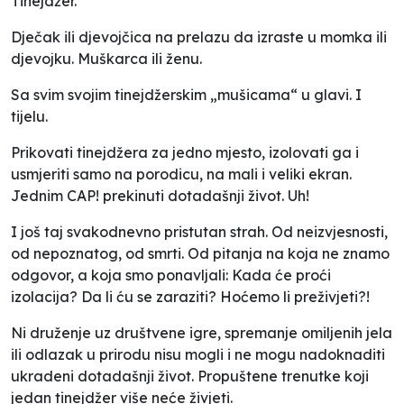
Tinejdžer.
Dječak ili djevojčica na prelazu da izraste u momka ili
djevojku. Muškarca ili ženu.
Sa svim svojim tinejdžerskim „mušicama“ u glavi. I
tijelu.
Prikovati tinejdžera za jedno mjesto, izolovati ga i
usmjeriti samo na porodicu, na mali i veliki ekran.
Jednim CAP! prekinuti dotadašnji život. Uh!
I još taj svakodnevno pristutan strah. Od neizvjesnosti,
od nepoznatog, od smrti. Od pitanja na koja ne znamo
odgovor, a koja smo ponavljali:
Kada će proći
izolacija? Da li ću se zaraziti? Hoćemo li preživjeti?!
Ni druženje uz društvene igre, spremanje omiljenih jela
ili odlazak u prirodu nisu mogli i ne mogu nadoknaditi
ukradeni dotadašnji život. Propuštene trenutke koji
jedan tinejdžer više neće živjeti.