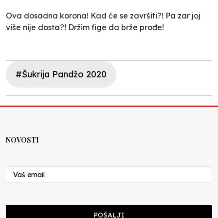
Ova dosadna korona! Kad će se završiti?! Pa zar joj
više nije dosta?! Držim fige da brže prođe!
#Šukrija Pandžo 2020
NOVOSTI
POŠALJI