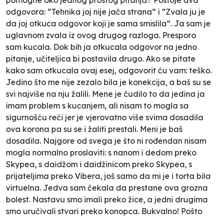
odgovora: “Tehnika joj nije jača strana” i “Zvala ju je
da joj otkuca odgovor koji je sama smislila”. Ja sam je
uglavnom zvala iz ovog drugog razloga. Presporo
sam kucala. Dok bih ja otkucala odgovor na jedno
pitanje, učiteljica bi postavila drugo. Ako se pitate
kako sam otkucala ovaj esej, odgovorit ću vam: teško.
Jedino što me nije zezalo bila je konekcija, a baš su se
svi najviše na nju žalili. Mene je čudilo to da jedina ja
imam problem s kucanjem, ali nisam to mogla sa
sigurnošću reći jer je vjerovatno više svima dosadila
ova korona pa su se i žaliti prestali. Meni je baš
dosadila. Najgore od svega je što ni rođendan nisam
mogla normalno proslaviti: s nanom i dedom preko
Skypea, s daidžom i daidžinicom preko Skypea, s
prijateljima preko Vibera, još samo da mi je i torta bila
virtuelna. Jedva sam čekala da prestane ova grozna
bolest. Nastavu smo imali preko žice, a jedni drugima
smo uručivali stvari preko konopca. Bukvalno! Pošto