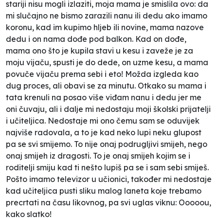
stariji nisu mogli izlaziti, moja mama je smislila ovo: da
mi slučajno ne bismo zarazili nanu ili dedu ako imamo
koronu, kad im kupimo hljeb ili novine, mama nazove
dedu i on nama dođe pod balkon. Kad on dođe,
mama ono što je kupila stavi u kesu i zaveže je za
moju vijaču, spusti je do dede, on uzme kesu, a mama
povuče vijaču prema sebi i eto! Možda izgleda kao
dug proces, ali obavi se za minutu. Otkako su mama i
tata krenuli na posao više viđam nanu i dedu jer me
oni čuvaju, ali i dalje mi nedostaju moji školski prijatelji
i učiteljica. Nedostaje mi ono čemu sam se oduvijek
najviše radovala, a to je kad neko lupi neku glupost
pa se svi smijemo. To nije onaj podrugljivi smijeh, nego
onaj smijeh iz dragosti. To je onaj smijeh kojim se i
roditelji smiju kad ti nešto lupiš pa se i sam sebi smiješ.
Pošto imamo televizor u učionici, također mi nedostaje
kad učiteljica pusti sliku malog laneta koje trebamo
precrtati na času likovnog, pa svi uglas viknu: Ooooou,
kako slatko!