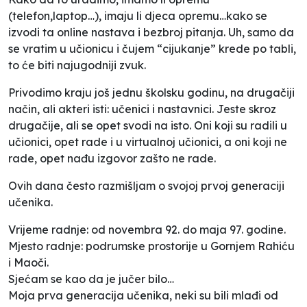
(telefon,laptop…), imaju li djeca opremu…kako se
izvodi ta online nastava i bezbroj pitanja. Uh, samo da
se vratim u učionicu i čujem “cijukanje” krede po tabli,
to će biti najugodniji zvuk.
Privodimo kraju još jednu školsku godinu, na drugačiji
način, ali akteri isti: učenici i nastavnici. Jeste skroz
drugačije, ali se opet svodi na isto. Oni koji su radili u
učionici, opet rade i u virtualnoj učionici, a oni koji ne
rade, opet nađu izgovor zašto ne rade.
Ovih dana često razmišljam o svojoj prvoj generaciji
učenika.
Vrijeme radnje: od novembra 92. do maja 97. godine.
Mjesto radnje: podrumske prostorije u Gornjem Rahiću
i Maoči.
Sjećam se kao da je jučer bilo…
Moja prva generacija učenika, neki su bili mlađi od