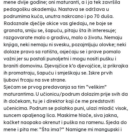
mene dvije godine; oni maturanti, a i ja tek završila
pedagošku akademiju. Nastava se održava u
podrumima kuća, unutra nakrcano i po 70 duša.
Radoznale dječije okice vas gledaju, ne boje se
granata, smiju se, šapuću, pitaju šta ih interesuje;
razgovarate malo o gradivu, malo o životu. Nemaju
knjiga, neki nemaju ni svesku, pozajmljuju olovke; neki
dolaze pravo sa ratišta, osjećaju se i prave pomalo
važni jer su postali punoljetni i mogu nositi pušku i
braniti domovinu. Djevojčice k’o djevojčice, iz prikrajka
ih promatraju, šapuću i smješkaju se. Iskre prvih
ljubavi frcaju na sve strane.
Sjećam se prvog predavanja sa tim “velikim”
maturantima. U učionicu/podrum dolazim prije svih da
ih dočekam, tu je i direktor koji će me predstaviti
učenicima. Podrum se polahko puni, ulazi mladić visok,
suncem opaljenog lica. Maskirne hlače, siva jakna,
kačket naopako okrenut i puška na ramenu. Sjeda do
mene i pita me: ”Šta ima?” Namigne mi mangupski i