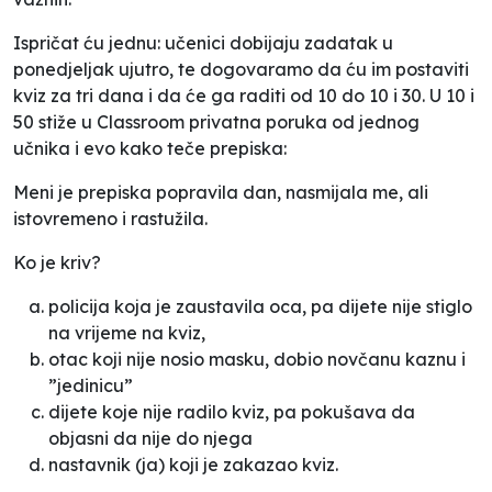
Ispričat ću jednu: učenici dobijaju zadatak u
ponedjeljak ujutro, te dogovaramo da ću im postaviti
kviz za tri dana i da će ga raditi od 10 do 10 i 30. U 10 i
50 stiže u Classroom privatna poruka od jednog
učnika i evo kako teče prepiska:
Meni je prepiska popravila dan, nasmijala me, ali
istovremeno i rastužila.
Ko je kriv?
policija koja je zaustavila oca, pa dijete nije stiglo
na vrijeme na kviz,
otac koji nije nosio masku, dobio novčanu kaznu i
”jedinicu”
dijete koje nije radilo kviz, pa pokušava da
objasni da nije do njega
nastavnik (ja) koji je zakazao kviz.