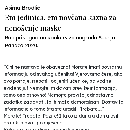
Asima Brodlić
Em jedinica, em novčana kazna za
nenošenje maske
Rad pristigao na konkurs za nagradu Šukrija
Pandžo 2020.
“Online nastava je obavezna! Morate imati povratnu
informaciju od svakog učenika! Vjerovatno ćete, ako
ovo potraje, trebati i ocijeniti učenike, pa vodite
evidenciju! Nemojte im davati previše informacija,
samo ono osnovno! Nemojte previše jednostavne
zadatke zadavati, to ih može demoralisati! Dostavite
informacije o tome šta ste uradili! Trebate….”
Morate! Trebate! Pazite! I tako iz dana u dan u ovih
proteklih dva i po mjeseca.
Kako da to uradimo, imamo li opremu