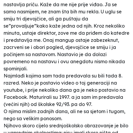
nastavlja priču. Kaže da me nije prije viđao. Ja se
samo nasmijem, ne znam šta bih mu rekla. U uglu se
smiju tri djevojčice, ali ga puštaju da
se”provaljuje”kako kaže jedna od njih. Kroz nekoliko
minuta, ustaje direktor, zove me da priđem do katedre
i predstavlja me. Onaj mangup ostaje zabezeknut,
zacrveni se i obori pogled, djevojčice se smiju i ja
počinjem sa nastavom. Nastavio je da dolazi
povremeno na nastavu i ovu anegdotu nismo nikada
spominjali.
Najmlađi kojima sam tada predavala su bili tada 8.
razred. Neko je postavio video o toj generaciji na
youtube, i prije nekoliko dana ga je neko postavio na
Facebook. Maturirali su 1997. a ja sam im predavala
(većini njih) od školske 92/93. pa do 97.
O njima mislim zadnjih dana, ali ne sa sjetom i tugom,
nego sa velikim ponosom.
Njihovo skoro cijelo srednjoškolsko obrazovanje je bilo
u vanrednim okolnostima: nisu imali skoro ništa od