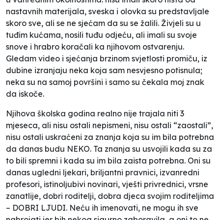
nastavnih materijala, sveska i olovka su predstavljale
skoro sve, ali se ne sjećam da su se žalili. Živjeli su u
tuđim kućama, nosili tuđu odjeću, ali imali su svoje
snove i hrabro koračali ka njihovom ostvarenju.
Gledam video i sjećanja brzinom svjetlosti promiču, iz
dubine izranjaju neka koja sam nesvjesno potisnula;
neka su na samoj površini i samo su čekala moj znak
da iskoče.
Njihova školska godina realno nije trajala niti 3
mjeseca, ali nisu ostali nepismeni, nisu ostali “zaostali”,
nisu ostali uskraćeni za znanja koja su im bila potrebna
da danas budu NEKO. Ta znanja su usvojili kada su za
to bili spremni i kada su im bila zaista potrebna. Oni su
danas ugledni ljekari, briljantni pravnici, izvanredni
profesori, istinoljubivi novinari, vješti privrednici, vrsne
zanatlije, dobri roditelji, dobra djeca svojim roditeljima
– DOBRI LJUDI. Neću ih imenovati, ne mogu ih sve
nabrojati jer bih nekog sigurno zaboravila, a oni to ne