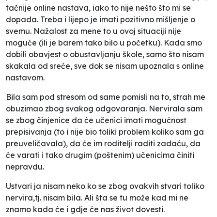
tačnije online nastava, iako to nije nešto što mi se
dopada. Treba i lijepo je imati pozitivno mišljenje o
svemu. Nažalost za mene to u ovoj situaciji nije
moguće (ili je barem tako bilo u početku). Kada smo
dobili obavjest o obustavljanju škole, samo što nisam
skakala od sreće, sve dok se nisam upoznala s online
nastavom.
Bila sam pod stresom od same pomisli na to, strah me
obuzimao zbog svakog odgovaranja. Nervirala sam
se zbog činjenice da će učenici imati mogućnost
prepisivanja (to i nije bio toliki problem koliko sam ga
preuveličavala), da će im roditelji raditi zadaću, da
će varati i tako drugim (poštenim) učenicima činiti
nepravdu.
Ustvari ja nisam neko ko se zbog ovakvih stvari toliko
nervira,tj. nisam bila. Ali šta se tu može kad mi ne
znamo kada će i gdje će nas život dovesti.