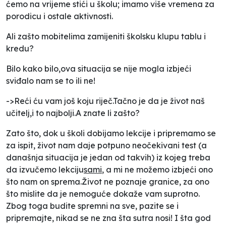
ćemo na vrijeme stići u školu; imamo više vremena za
porodicu i ostale aktivnosti.
Ali zašto mobitelima zamijeniti školsku klupu tablu i
kredu?
Bilo kako bilo,ova situacija se nije mogla izbjeći
sviđalo nam se to ili ne!
->Reći ću vam još koju riječ.Tačno je da je život naš
učitelj,i to najbolji.A znate li zašto?
Zato što, dok u školi dobijamo lekcije i pripremamo se
za ispit, život nam daje potpuno neočekivani test (a
današnja situacija je jedan od takvih) iz kojeg treba
da izvučemo lekciju
sami
, a mi ne možemo izbjeći ono
što nam on sprema.Život ne poznaje granice, za ono
što mislite da je nemoguće dokaže vam suprotno.
Zbog toga budite spremni na sve, pazite se i
pripremajte, nikad se ne zna šta sutra nosi! I šta god