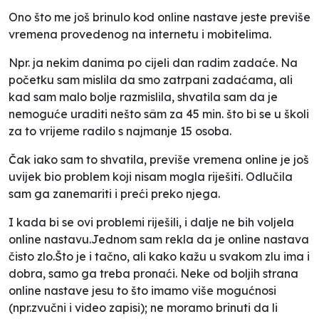
Ono što me još brinulo kod online nastave jeste previše
vremena provedenog na internetu i mobitelima.
Npr. ja nekim danima po cijeli dan radim zadaće. Na
početku sam mislila da smo zatrpani zadaćama, ali
kad sam malo bolje razmislila, shvatila sam da je
nemoguće uraditi nešto sâm za 45 min. što bi se u školi
za to vrijeme radilo s najmanje 15 osoba.
Čak iako sam to shvatila, previše vremena online je još
uvijek bio problem koji nisam mogla riješiti. Odlučila
sam ga zanemariti i preći preko njega.
I kada bi se ovi problemi riješili, i dalje ne bih voljela
online nastavu.Jednom sam rekla da je online nastava
čisto zlo.Što je i tačno, ali kako kažu u svakom zlu ima i
dobra, samo ga treba pronaći. Neke od boljih strana
online nastave jesu to što imamo više mogućnosi
(npr.zvučni i video zapisi); ne moramo brinuti da li