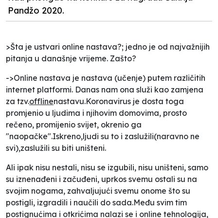
Pandžo 2020.
>Šta je ustvari online nastava?; jedno je od najvažnijih
pitanja u današnje vrijeme. Zašto?
->Online nastava je nastava (učenje) putem različitih
internet platformi. Danas nam ona služi kao zamjena
za tzv.
offline
nastavu.Koronavirus je dosta toga
promjenio u ljudima i njihovim domovima, prosto
rečeno, promijenio svijet, okrenio ga
"naopačke".Iskreno,ljudi su to i zaslužili(naravno ne
svi),zaslužili su biti uništeni.
Ali ipak nisu nestali, nisu se izgubili, nisu uništeni, samo
su iznenađeni i začuđeni, uprkos svemu ostali su na
svojim nogama, zahvaljujući svemu onome što su
postigli, izgradili i naučili do sada.Među svim tim
postignućima i otkrićima nalazi se i online tehnologija,