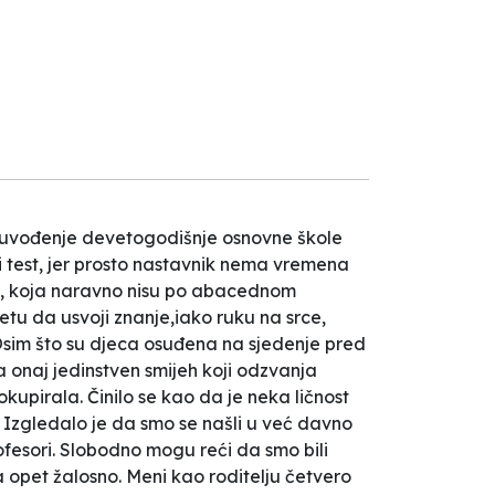
o uvođenje devetogodišnje osnovne škole
i test, jer prosto nastavnik nema vremena
a, koja naravno nisu po abacednom
etu da usvoji znanje,iako ruku na srce,
 Osim što su djeca osuđena na sjedenje pred
 onaj jedinstven smijeh koji odzvanja
upirala. Činilo se kao da je neka ličnost
 Izgledalo je da smo se našli u već davno
rofesori. Slobodno mogu reći da smo bili
 a opet žalosno. Meni kao roditelju četvero