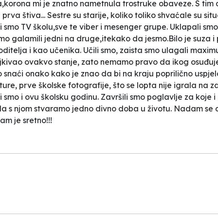
sta,korona mi je znatno nametnula trostruke obaveze. S tim
prva štiva... Sestre su starije, koliko toliko shvaćale su si
li smo TV školu,sve te viber i mesenger grupe. Uklapali smo s
smo galamili jedni na druge,itekako da jesmo.Bilo je suza i p
roditelja i kao učenika. Učili smo, zaista smo ulagali ma
iželjkivao ovakvo stanje, zato nemamo pravo da ikog osuđu
o snaći onako kako je znao da bi na kraju poprilično uspje
ure, prve školske fotografije, što se lopta nije igrala na
li smo i ovu školsku godinu. Završili smo poglavlje za koje 
da s njom stvaramo jedno divno doba u životu. Nadam se da ć
am je sretno!!!