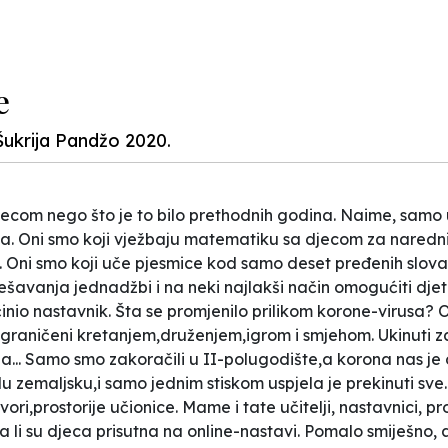
e
Šukrija Pandžo 2020.
jecom nego što je to bilo prethodnih godina. Naime, sam
ača. Oni smo koji vježbaju matematiku sa djecom za naredn
 Oni smo koji uče pjesmice kod samo deset pređenih slov
ješavanja jednadžbi i na neki najlakši način omogućiti djet
inio nastavnik. Šta se promjenilo prilikom korone-virusa?
Ograničeni kretanjem,druženjem,igrom i smjehom. Ukinuti za
.. Samo smo zakoračili u II-polugodište,a korona nas je ok
 zemaljsku,i samo jednim stiskom uspjela je prekinuti sve.
ri,prostorije učionice. Mame i tate učitelji, nastavnici, p
da li su djeca prisutna na online-nastavi. Pomalo smiješno,