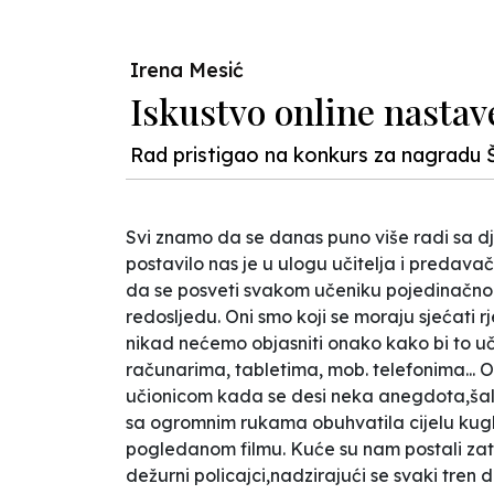
Irena Mesić
Iskustvo online nastav
Rad pristigao na konkurs za nagradu 
Svi znamo da se danas puno više radi sa d
postavilo nas je u ulogu učitelja i predav
da se posveti svakom učeniku pojedinačno.
redosljedu. Oni smo koji se moraju sjećati r
nikad nećemo objasniti onako kako bi to uč
računarima, tabletima, mob. telefonima... 
učionicom kada se desi neka anegdota,šala.
sa ogromnim rukama obuhvatila cijelu kuglu
pogledanom filmu. Kuće su nam postali zatvo
dežurni policajci,nadzirajući se svaki tren 