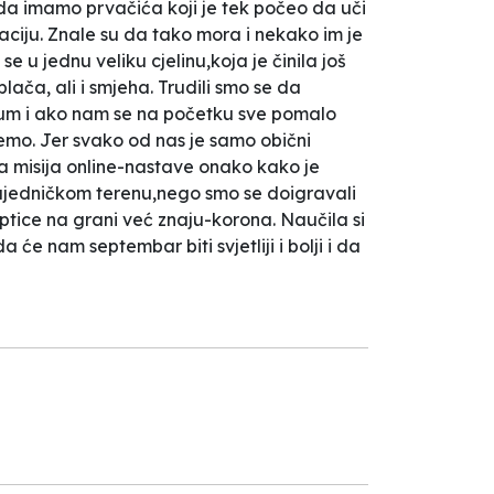
 da imamo prvačića koji je tek počeo da uči
tuaciju. Znale su da tako mora i nekako im je
e u jednu veliku cjelinu,koja je činila još
lača, ali i smjeha. Trudili smo se da
ximum i ako nam se na početku sve pomalo
jemo. Jer svako od nas je samo obični
la misija online-nastave onako kako je
 zajedničkom terenu,nego smo se doigravali
i ptice na grani već znaju-korona. Naučila si
e nam septembar biti svjetliji i bolji i da