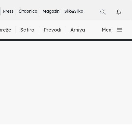
Press
Čitaonica
Magazin
Slik&Slika
mreže
Satira
Prevodi
Arhiva
Meni