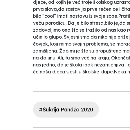
djece, od kojih je već troje školskog uzra
prva slova,da sastavlja prve rečenice i čita 
bilo "cool" imati nastavu iz svoje sobe.Prati
veću porodicu. Da je bilo stresa,bilo je,da 
zadovoljimo ono što se tražilo od nas kao 
učinilo glupo. Svjesni smo da niko nije pr
čovjek, koji mimo svojih problema, se mora
zamišljena. Žao mi je što su propuštene mat
na daljinu. Ali, tu smo već na kraju. Okonča
nas jedno, da je škola ipak nezamjenjiva i 
će naša djeca sjesti u školske klupe.Neka n
#Šukrija Pandžo 2020