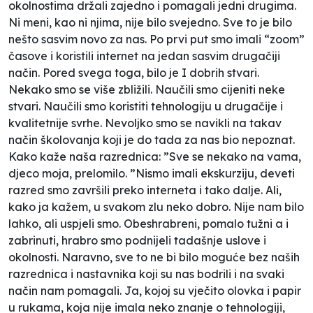
okolnostima držali zajedno i pomagali jedni drugima.
Ni meni, kao ni njima, nije bilo svejedno. Sve to je bilo
nešto sasvim novo za nas. Po prvi put smo imali “zoom”
časove i koristili internet na jedan sasvim drugačiji
način. Pored svega toga, bilo je I dobrih stvari.
Nekako smo se više zbližili. Naučili smo cijeniti neke
stvari. Naučili smo koristiti tehnologiju u drugačije i
kvalitetnije svrhe. Nevoljko smo se navikli na takav
način školovanja koji je do tada za nas bio nepoznat.
Kako kaže naša razrednica: ”Sve se nekako na vama,
djeco moja, prelomilo. ”Nismo imali ekskurziju, deveti
razred smo završili preko interneta i tako dalje. Ali,
kako ja kažem, u svakom zlu neko dobro. Nije nam bilo
lahko, ali uspjeli smo. Obeshrabreni, pomalo tužni a i
zabrinuti, hrabro smo podnijeli tadašnje uslove i
okolnosti. Naravno, sve to ne bi bilo moguće bez naših
razrednica i nastavnika koji su nas bodrili i na svaki
način nam pomagali. Ja, kojoj su vječito olovka i papir
u rukama, koja nije imala neko znanje o tehnologiji,