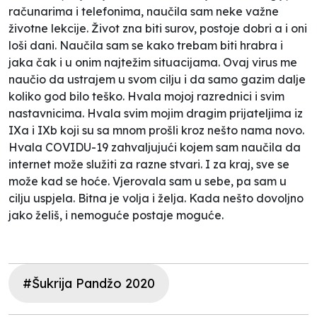
računarima i telefonima, naučila sam neke važne
životne lekcije. Život zna biti surov, postoje dobri a i oni
loši dani. Naučila sam se kako trebam biti hrabra i
jaka čak i u onim najtežim situacijama. Ovaj virus me
naučio da ustrajem u svom cilju i da samo gazim dalje
koliko god bilo teško. Hvala mojoj razrednici i svim
nastavnicima. Hvala svim mojim dragim prijateljima iz
IXa i IXb koji su sa mnom prošli kroz nešto nama novo.
Hvala COVIDU-19 zahvaljujući kojem sam naučila da
internet može služiti za razne stvari. I za kraj, sve se
može kad se hoće. Vjerovala sam u sebe, pa sam u
cilju uspjela. Bitna je volja i želja. Kada nešto dovoljno
jako želiš, i nemoguće postaje moguće.
#Šukrija Pandžo 2020