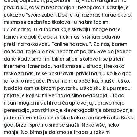
prvu ruku, sasvim beznačajan i bezopasan, kasnije je
pokazao “svoje zube”. Dok je taj razarač harao okolo,
mi smo se bezbrižno školovali u našim toplim
učionicama, u klupama koje skrivaju mnoge naše
tajne i vragolije, dok su neki naši vršnjaci odavno
prešli na takozvanu “online nastavu”. Za nas, barem
do tada, to je bio nov, nepoznat pojam. Sve do jednog
dana kada smo i mi bili prisiljeni školovati se putem
interneta. Iznenada, našli smo se u situaciji itekako
teško za nas, te se pokušavali privići na nju koliko god
je to bilo moguće. Prvoj meni, u početku, bijaše teško.
Nadala sam se brzom povratku u školsku klupu među
prijatelje koji su mi već tada silno nedostajali. Tada
nisam mogla ni slutiti da ću upravo ja, upravo moja
generacija, završiti svoje devetogodišnje obrazovanje
putem interneta a ne onako kako sam očekivala. Kako
god, brzo i spretno smo se snašli. Neko više, neko
manje. No, bitno je da smo se i tada u takvim