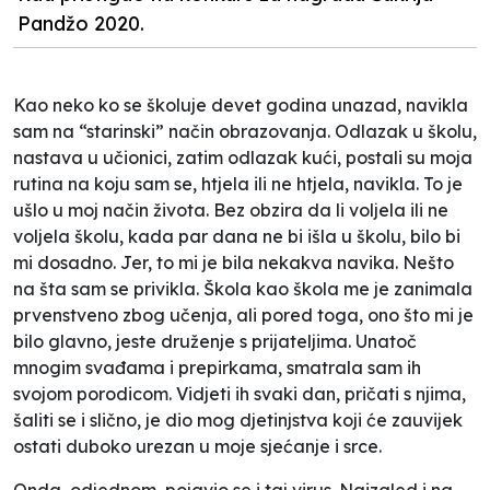
Pandžo 2020.
Kao neko ko se školuje devet godina unazad, navikla
sam na “starinski” način obrazovanja. Odlazak u školu,
nastava u učionici, zatim odlazak kući, postali su moja
rutina na koju sam se, htjela ili ne htjela, navikla. To je
ušlo u moj način života. Bez obzira da li voljela ili ne
voljela školu, kada par dana ne bi išla u školu, bilo bi
mi dosadno. Jer, to mi je bila nekakva navika. Nešto
na šta sam se privikla. Škola kao škola me je zanimala
prvenstveno zbog učenja, ali pored toga, ono što mi je
bilo glavno, jeste druženje s prijateljima. Unatoč
mnogim svađama i prepirkama, smatrala sam ih
svojom porodicom. Vidjeti ih svaki dan, pričati s njima,
šaliti se i slično, je dio mog djetinjstva koji će zauvijek
ostati duboko urezan u moje sjećanje i srce.
Onda, odjednom, pojavio se i taj virus. Naizgled i na