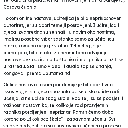
Careva ćuprija.
Tokom online nastave, učiteljica je bila neprikosnoven
autoritet, jer su dobri temelji postavljeni. I učiteljica i
djeca izvanredno su se snašli u novim okolnostima,
imali su posebne viber sastanke samo za učiteljicu i
djecu, komunikacija je stalna. Tehnologija je
pomagala, bila je alat za neometano odvijanje
nastave bez obzira na to što nisu imali priliku družiti se
u razredu. Slali smo video ili audio zapise čitanja,
korigovali prema uputama itd.
Online nastava tokom pandemije je bila pozitivno
iskustvo, jer su djeca spoznala da se u školu ide radi
učenja, a ne uči se zbog škole. Roditelji su se podsjetili
važnosti nastavnika, te koliko je rad prosvjetnih
radnika potcijenjen i nepriznat. Pamtit ćemo doba
korone po „školi bez škole“ i zabavnom učenju. Svi
smo se podsjetili da su i nastavnici i učenici u procesu