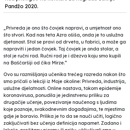
Pandžo 2020.
„Privreda je ono što čovjek napravi, a umjetnost ono
što stvori. Kad nas teta Azra ošiša, onda je to uslužna
djetanost. Stol se pravi od drveta, u fabrici, a može ga
napraviti i jedan čovjek. Taj čovjek je onda stolar, a
stol je ručni rad. Ručni rad je i džezva koju smo kupili
na Baščaršiji od čika Mirze.“
Ovo su razmišljanja učenika trećeg razreda nakon što
smo pričali o lekciji iz Moje okoline: Privreda, industrija,
uslužne djelatnosti. Online nastava, tokom epidemije
koronavirusa, ponudila je jedinstvenu priliku za
drugačije učenje, povezivanje naučenog s ljudima
koje poznaje, svakodnevnim događajima, te mjestima
gdje je boravio. Prilika je to da se nauči učiti, logično
zaključivati bez učenja definicija napamet. Zadano i
lekcije, pročitanu pjesmu ili priču, uključivali smo u