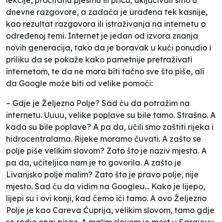
dnevne razgovore, a zadaća je urađena tek kasnije,
kao rezultat razgovora ili istraživanja na internetu o
određenoj temi. Internet je jedan od izvora znanja
novih generacija, tako da je boravak u kući ponudio i
priliku da se pokaže kako pametnije pretraživati
internetom, te da ne mora biti tačno sve što piše, ali
da Google može biti od velike pomoći:
– Gdje je Željezno Polje? Sad ću da potražim na
internetu. Uuuu, velike poplave su bile tamo. Strašno. A
kada su bile poplave? A pa da, učili smo zaštiti rijeka i
hidrocentralama. Rijeke moramo čuvati. A zašto se
polje piše velikim slovom? Zato što je naziv mjesta. A
pa da, učiteljica nam je to govorila. A zašto je
Livanjsko polje malim? Zato što je pravo polje, nije
mjesto. Sad ću da vidim na Googleu... Kako je lijepo,
lijepi su i ovi konji, kad ćemo ići tamo. A ovo Željezno
Polje je kao Careva Ćuprija, velikim slovom, tamo gdje
se rodio onaj pisac. A malim slovom je most u Sarajevu,