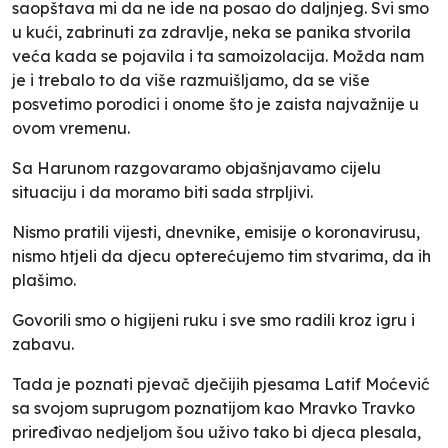
saopštava mi da ne ide na posao do daljnjeg. Svi smo
u kući, zabrinuti za zdravlje, neka se panika stvorila
veća kada se pojavila i ta samoizolacija. Možda nam
je i trebalo to da više razmuišljamo, da se više
posvetimo porodici i onome što je zaista najvažnije u
ovom vremenu.
Sa Harunom razgovaramo objašnjavamo cijelu
situaciju i da moramo biti sada strpljivi.
Nismo pratili vijesti, dnevnike, emisije o koronavirusu,
nismo htjeli da djecu opterećujemo tim stvarima, da ih
plašimo.
Govorili smo o higijeni ruku i sve smo radili kroz igru i
zabavu.
Tada je poznati pjevač dječijih pjesama Latif Moćević
sa svojom suprugom poznatijom kao Mravko Travko
priređivao nedjeljom šou uživo tako bi djeca plesala,