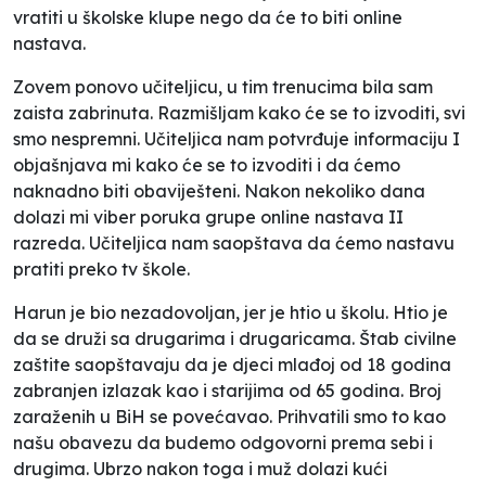
vratiti u školske klupe nego da će to biti online
nastava.
Zovem ponovo učiteljicu, u tim trenucima bila sam
zaista zabrinuta. Razmišljam kako će se to izvoditi, svi
smo nespremni. Učiteljica nam potvrđuje informaciju I
objašnjava mi kako će se to izvoditi i da ćemo
naknadno biti obaviješteni. Nakon nekoliko dana
dolazi mi viber poruka grupe online nastava II
razreda. Učiteljica nam saopštava da ćemo nastavu
pratiti preko tv škole.
Harun je bio nezadovoljan, jer je htio u školu. Htio je
da se druži sa drugarima i drugaricama. Štab civilne
zaštite saopštavaju da je djeci mlađoj od 18 godina
zabranjen izlazak kao i starijima od 65 godina. Broj
zaraženih u BiH se povećavao. Prihvatili smo to kao
našu obavezu da budemo odgovorni prema sebi i
drugima. Ubrzo nakon toga i muž dolazi kući