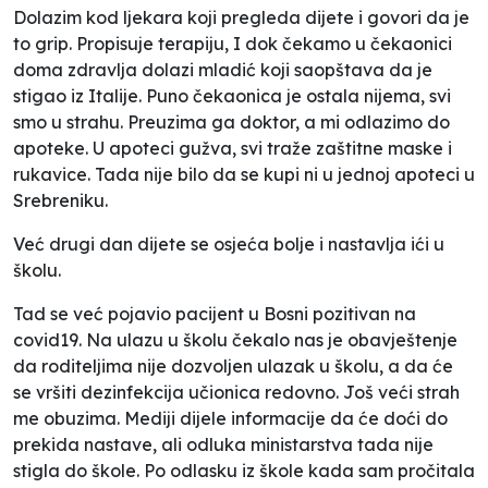
Dolazim kod ljekara koji pregleda dijete i govori da je
to grip. Propisuje terapiju, I dok čekamo u čekaonici
doma zdravlja dolazi mladić koji saopštava da je
stigao iz Italije. Puno čekaonica je ostala nijema, svi
smo u strahu. Preuzima ga doktor, a mi odlazimo do
apoteke. U apoteci gužva, svi traže zaštitne maske i
rukavice. Tada nije bilo da se kupi ni u jednoj apoteci u
Srebreniku.
Već drugi dan dijete se osjeća bolje i nastavlja ići u
školu.
Tad se već pojavio pacijent u Bosni pozitivan na
covid19. Na ulazu u školu čekalo nas je obavještenje
da roditeljima nije dozvoljen ulazak u školu, a da će
se vršiti dezinfekcija učionica redovno. Još veći strah
me obuzima. Mediji dijele informacije da će doći do
prekida nastave, ali odluka ministarstva tada nije
stigla do škole. Po odlasku iz škole kada sam pročitala