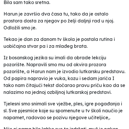
Bila sam tako sretna.
Harun je završio dva časa tu, tako da je ostalo
prostora dosta za njegov po želji daljnji rad u njoj.
Odložili smo je.
Tekao je dan za danom tv škola je postala rutina i
uobičajna stvar pa i za mlađeg brata.
Iz bosanskog jezika su imali da obrade lekciju
pozorište. Napravili smo mu od okvira prozora
pozorište, a Harun nam je izvodio lutkarsku predstavu.
Od papira napravio je vuka, kozu i sedam jarića I
tako nam čitajući tekst dočarao pravu priču kao da se
nalazimo na jednoj ozbiljnoj lutkarskoj predstavi.
Tjelesni smo snimali sve vježbe, ples, igre pogađanja i
sl. Sve pjesmice koje su spomenute u tv školi naučio je
napamet, radovao se pozivu njegove učiteljice,.
Nije ni nama bilo lahko sve to izdržati, muž je nakon