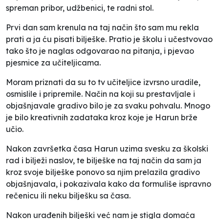
spreman pribor, udžbenici, te radni stol.
Prvi dan sam krenula na taj način što sam mu rekla
prati a ja ću pisati bilješke. Pratio je školu i učestvovao
tako što je naglas odgovarao na pitanja, i pjevao
pjesmice za učiteljicama.
Moram priznati da su to tv učiteljice izvrsno uradile,
osmislile i pripremile. Način na koji su prestavljale i
objašnjavale gradivo bilo je za svaku pohvalu. Mnogo
je bilo kreativnih zadataka kroz koje je Harun brže
učio.
Nakon završetka časa Harun uzima svesku za školski
rad i bilježi naslov, te bilješke na taj način da sam ja
kroz svoje bilješke ponovo sa njim prelazila gradivo
objašnjavala, i pokazivala kako da formuliše ispravno
rečenicu ili neku bilješku sa časa.
Nakon urađenih bilješki već nam je stigla domaća