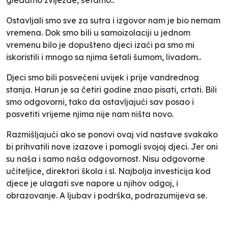
Ostavljali smo sve za sutra i izgovor nam je bio nemam
vremena. Dok smo bili u samoizolaciji u jednom
vremenu bilo je dopušteno djeci izaći pa smo mi
iskoristili i mnogo sa njima šetali šumom, livadom..
Djeci smo bili posvećeni uvijek i prije vandrednog
stanja. Harun je sa četiri godine znao pisati, crtati. Bili
smo odgovorni, tako da ostavljajući sav posao i
posvetiti vrijeme njima nije nam ništa novo.
Razmišljajući ako se ponovi ovaj vid nastave svakako
bi prihvatili nove izazove i pomogli svojoj djeci. Jer oni
su naša i samo naša odgovornost. Nisu odgovorne
učiteljice, direktori škola i sl. Najbolja investicija kod
djece je ulagati sve napore u njihov odgoj, i
obrazovanje. A ljubav i podrška, podrazumijeva se.