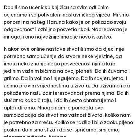
Dobili smo učeničku knjižicu sa svim odličnim
ocjenama i sa pohvalom nastavničkog vijeća. Mi smo
ponosni na našeg Haruna kako je on pokazao svoju
odgovornost i ozbiljno posvetio školi. Napredovao je
mnogo, i ono najvažnije imao je novo iskustvo.
Nakon ove online nastave shvatili smo da djeci nije
potrebno samo učenje da stvore neke vještine, da
imaju neko znanje nego posvećenost njima kao
jedinim važnim bićima na ovoj planeti. Da ih čuvamo i
grlimo. Da ih volimo i njegujemo. Da ih savjetujemo, i
učimo pravim vrijednostima u životu. Da uživamo i da
pokažemo našu zainteresovanost prema njima. Da ih
slušamo kako čitaju, i da ih često ohrabrujemo i
aplaudiramo. Mnogo nam je pomogla ova
samoizolacija da shvatimo važnost života, koliko nam
je potrebno za sreću. Koliko se radilo i bilo zaokupljeno
poslom da nismo stizali da se ispričamo, smijemo,
gledamo zvijezde, šetamo..