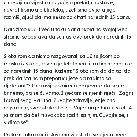
u medijima vijest o mogućem prekidu nastave,
navratili smo u biblioteku, uzeli smo dvije knjige
razmišljajući da ima nešto za čitati narednih 15 dana.
Odlazimo kući i već u toku dana škola na svojoj web
stranici saopštava da se nastava prekida narednih 15
dana.
S obzirom da nismo razgovarali sa učiteljicom po
izlasku iz škole, zovem je telefonom i tražim preporuke
za narednih 15 dana. Kažem: “S obzirom da dolazi do
prekida šta nam preporučujete da radimo sa
djetetom”? Ona uvijek smirena odgovara da se ne
brinemo, da se čuvamo. I sjećam se njenih riječi “Zagrli
i čuvaj svog Haruna, čuvajte zdravlje jer je ono
najvažnije, sve ostalo stići će. Vrijedan je bio i u školi. A
ja znam da ćeš ti svakako raditi sa njim. Čuvajte se, i
vidimo se”.
Prolaze tako dani i slušamo vijesti da se djeca neće