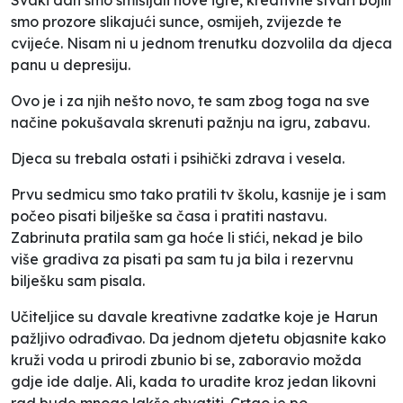
smo prozore slikajući sunce, osmijeh, zvijezde te
cvijeće. Nisam ni u jednom trenutku dozvolila da djeca
panu u depresiju.
Ovo je i za njih nešto novo, te sam zbog toga na sve
načine pokušavala skrenuti pažnju na igru, zabavu.
Djeca su trebala ostati i psihički zdrava i vesela.
Prvu sedmicu smo tako pratili tv školu, kasnije je i sam
počeo pisati bilješke sa časa i pratiti nastavu.
Zabrinuta pratila sam ga hoće li stići, nekad je bilo
više gradiva za pisati pa sam tu ja bila i rezervnu
bilješku sam pisala.
Učiteljice su davale kreativne zadatke koje je Harun
pažljivo odrađivao. Da jednom djetetu objasnite kako
kruži voda u prirodi zbunio bi se, zaboravio možda
gdje ide dalje. Ali, kada to uradite kroz jedan likovni
rad bude mnogo lakše shvatiti. Crtao je po