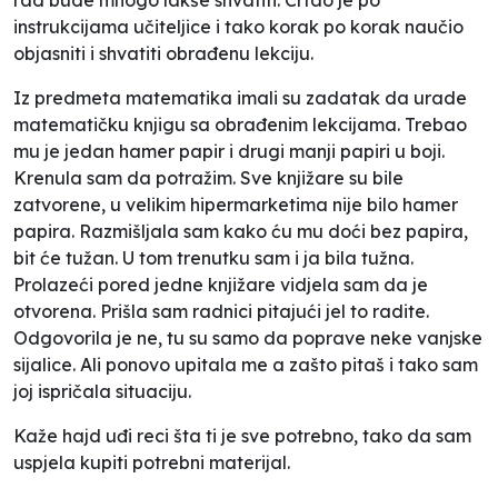
instrukcijama učiteljice i tako korak po korak naučio
objasniti i shvatiti obrađenu lekciju.
Iz predmeta matematika imali su zadatak da urade
matematičku knjigu sa obrađenim lekcijama. Trebao
mu je jedan hamer papir i drugi manji papiri u boji.
Krenula sam da potražim. Sve knjižare su bile
zatvorene, u velikim hipermarketima nije bilo hamer
papira. Razmišljala sam kako ću mu doći bez papira,
bit će tužan. U tom trenutku sam i ja bila tužna.
Prolazeći pored jedne knjižare vidjela sam da je
otvorena. Prišla sam radnici pitajući jel to radite.
Odgovorila je ne, tu su samo da poprave neke vanjske
sijalice. Ali ponovo upitala me a zašto pitaš i tako sam
joj ispričala situaciju.
Kaže hajd uđi reci šta ti je sve potrebno, tako da sam
uspjela kupiti potrebni materijal.