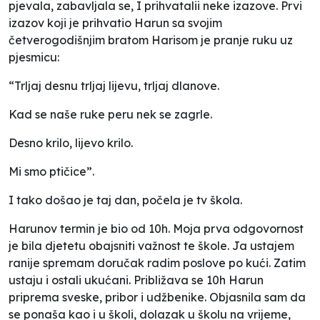
pjevala, zabavljala se, I prihvatalii neke izazove. Prvi
izazov koji je prihvatio Harun sa svojim
četverogodišnjim bratom Harisom je pranje ruku uz
pjesmicu:
“Trljaj desnu trljaj lijevu, trljaj dlanove.
Kad se naše ruke peru nek se zagrle.
Desno krilo, lijevo krilo.
Mi smo ptičice”.
I tako došao je taj dan, počela je tv škola.
Harunov termin je bio od 10h. Moja prva odgovornost
je bila djetetu obajsniti važnost te škole. Ja ustajem
ranije spremam doručak radim poslove po kući. Zatim
ustaju i ostali ukućani. Približava se 10h Harun
priprema sveske, pribor i udžbenike. Objasnila sam da
se ponaša kao i u školi, dolazak u školu na vrijeme,