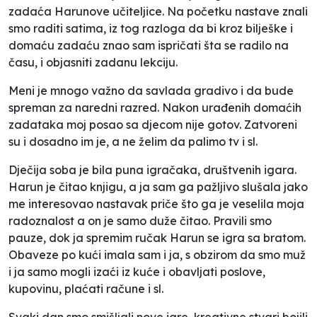
zadaća Harunove učiteljice. Na početku nastave znali
smo raditi satima, iz tog razloga da bi kroz bilješke i
domaću zadaću znao sam ispričati šta se radilo na
času, i objasniti zadanu lekciju.
Meni je mnogo važno da savlada gradivo i da bude
spreman za naredni razred. Nakon urađenih domaćih
zadataka moj posao sa djecom nije gotov. Zatvoreni
su i dosadno im je, a ne želim da palimo tv i sl.
Dječija soba je bila puna igračaka, društvenih igara.
Harun je čitao knjigu, a ja sam ga pažljivo slušala jako
me interesovao nastavak priče što ga je veselila moja
radoznalost a on je samo duže čitao. Pravili smo
pauze, dok ja spremim ručak Harun se igra sa bratom.
Obaveze po kući imala sam i ja, s obzirom da smo muž
i ja samo mogli izaći iz kuće i obavljati poslove,
kupovinu, plaćati račune i sl.
Svaki dan smo smišljali nove igre, kreativne stvari bojili