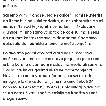
počinje.
Šaljemo vam link naše „Male školice“ i sami se uvjerite
da li smo bile na visini zadatka, ali ne zaboravite da mi
nismo ni Tv voditeljke, niti novinarke, niti školovane
glumice. Mi smo samo vaspitačice koje su imale želju
da ostvare kontakt sa svojim drugarima. Sada smo
dokazale da nas ništa u tome ne može spriječiti.
Polako smo počeli otvarati vrata naših ustanova i
možemo vam reći online nastava je sjajna i jako nam
je bila korisna u vanrednim uslovima života ali susret u
živo sa našim drugarima ništa ne može zamjeniti.
Navikli smo na povratnu informaciju u svom radu i
mnogo je lakše kada na nju ne moramo čekati 24 h
kao što je u emitovanju tv emisije bio slučaj. Nadamo
se da ćete uživati u našim emisijama kao što su naši
drugari uživali.