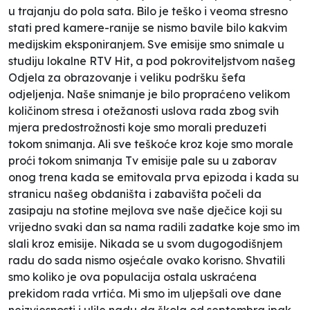
u trajanju do pola sata. Bilo je teško i veoma stresno
stati pred kamere-ranije se nismo bavile bilo kakvim
medijskim eksponiranjem. Sve emisije smo snimale u
studiju lokalne RTV Hit, a pod pokroviteljstvom našeg
Odjela za obrazovanje i veliku podršku šefa
odjeljenja. Naše snimanje je bilo propraćeno velikom
količinom stresa i otežanosti uslova rada zbog svih
mjera predostrožnosti koje smo morali preduzeti
tokom snimanja. Ali sve teškoće kroz koje smo morale
proći tokom snimanja Tv emisije pale su u zaborav
onog trena kada se emitovala prva epizoda i kada su
stranicu našeg obdaništa i zabavišta počeli da
zasipaju na stotine mejlova sve naše dječice koji su
vrijedno svaki dan sa nama radili zadatke koje smo im
slali kroz emisije. Nikada se u svom dugogodišnjem
radu do sada nismo osjećale ovako korisno. Shvatili
smo koliko je ova populacija ostala uskraćena
prekidom rada vrtića. Mi smo im uljepšali ove dane
neizvjesnosti i ulile nadu da škola od septembra ipak