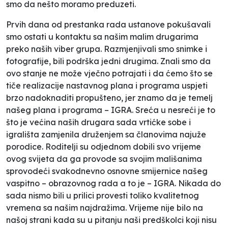
smo da nešto moramo preduzeti.
Prvih dana od prestanka rada ustanove pokušavali
smo ostati u kontaktu sa našim malim drugarima
preko naših viber grupa. Razmjenjivali smo snimke i
fotografije, bili podrška jedni drugima. Znali smo da
ovo stanje ne može vječno potrajati i da ćemo što se
tiče realizacije nastavnog plana i programa uspjeti
brzo nadoknaditi propušteno, jer znamo da je temelj
našeg plana i programa – IGRA. Sreća u nesreći je to
što je većina naših drugara sada vrtićke sobe i
igrališta zamjenila druženjem sa članovima najuže
porodice. Roditelji su odjednom dobili svo vrijeme
ovog svijeta da ga provode sa svojim mališanima
sprovodeći svakodnevno osnovne smijernice našeg
vaspitno – obrazovnog rada a to je – IGRA. Nikada do
sada nismo bili u prilici provesti toliko kvalitetnog
vremena sa našim najdražima. Vrijeme nije bilo na
našoj strani kada su u pitanju naši predškolci koji nisu