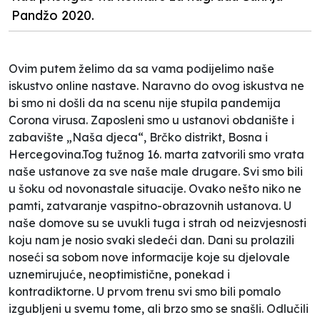
Pandžo 2020.
Ovim putem želimo da sa vama podijelimo naše
iskustvo online nastave. Naravno do ovog iskustva ne
bi smo ni došli da na scenu nije stupila pandemija
Corona virusa. Zaposleni smo u ustanovi obdanište i
zabavište „Naša djeca“, Brčko distrikt, Bosna i
Hercegovina.Tog tužnog 16. marta zatvorili smo vrata
naše ustanove za sve naše male drugare. Svi smo bili
u šoku od novonastale situacije. Ovako nešto niko ne
pamti, zatvaranje vaspitno-obrazovnih ustanova. U
naše domove su se uvukli tuga i strah od neizvjesnosti
koju nam je nosio svaki sledeći dan. Dani su prolazili
noseći sa sobom nove informacije koje su djelovale
uznemirujuće, neoptimistične, ponekad i
kontradiktorne. U prvom trenu svi smo bili pomalo
izgubljeni u svemu tome, ali brzo smo se snašli. Odlučili