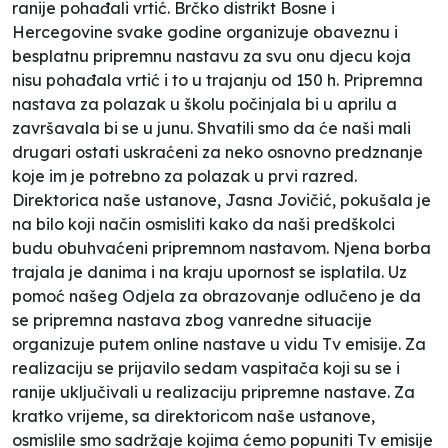
ranije pohađali vrtić. Brčko distrikt Bosne i
Hercegovine svake godine organizuje obaveznu i
besplatnu pripremnu nastavu za svu onu djecu koja
nisu pohađala vrtić i to u trajanju od 150 h. Pripremna
nastava za polazak u školu počinjala bi u aprilu a
završavala bi se u junu. Shvatili smo da će naši mali
drugari ostati uskraćeni za neko osnovno predznanje
koje im je potrebno za polazak u prvi razred.
Direktorica naše ustanove, Jasna Jovičić, pokušala je
na bilo koji način osmisliti kako da naši predškolci
budu obuhvaćeni pripremnom nastavom. Njena borba
trajala je danima i na kraju upornost se isplatila. Uz
pomoć našeg Odjela za obrazovanje odlučeno je da
se pripremna nastava zbog vanredne situacije
organizuje putem online nastave u vidu Tv emisije. Za
realizaciju se prijavilo sedam vaspitača koji su se i
ranije uključivali u realizaciju pripremne nastave. Za
kratko vrijeme, sa direktoricom naše ustanove,
osmislile smo sadržaje kojima ćemo popuniti Tv emisije