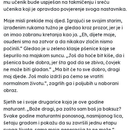
mu učenik bude uspješan na takmičenju i sreću
učenika koji je opravdao povjerenje svoga nastavnika.
Moje misli prekide moj djed. Igrajući se svojim starim,
izrađenim rukama tužno je gledao kroz prozor, jer je i
on imao zabranu kretanja kao ja. „Eh, dijete moje,
osuđeni smo na zatvor a da nikakav zločin nismo
počinili.“ Gledao je u zeleno klasje pšenice koje se
šepurilo na majskom suncu. „Još da hoće bit kiše, da i
pšenica bude dobra, jer šta god da se zbiva, čovjek
ne može biti gladan.“ „Ma bit će to sve dobro, dragi
moj djede. Još malo izdrži pa ćemo se vratiti
normalnom životu.“, zagrlih ga i poljubih u naborani
obraz.
Sjetih se i svoje drugarice koja je ove godine
maturant. „Bože dragi, pa zašto sam baš ja baksuz?
Svake godine maturantni ponosnog, nasmijanog lica,
šetaju gradom i pokažu da su završili jednu etapu
svoga života, samo moja generacija to ne može.“,