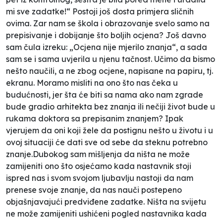
mi sve zadatke!“ Postoji još dosta primjera sličnih
ovima. Zar nam se škola i obrazovanje svelo samo na
prepisivanje i dobijanje što boljih ocjena? Još davno
sam čula izreku: „Ocjena nije mjerilo znanja“, a sada
sam se i sama uvjerila u njenu tačnost. Učimo da bismo
nešto naučili, a ne zbog ocjene, napisane na papiru, tj.
ekranu. Moramo misliti na ono što nas čeka u
budućnosti, jer šta će biti sa nama ako nam zgrade
bude gradio arhitekta bez znanja ili nečiji život bude u
rukama doktora sa prepisanim znanjem? Ipak
vjerujem da oni koji žele da postignu nešto u životu i u
ovoj situaciji će dati sve od sebe da steknu potrebno
znanje.Dubokog sam mišljenja da ništa ne može
zamijeniti ono što osjećamo kada nastavnik stoji
ispred nas i svom svojom ljubavlju nastoji da nam
prenese svoje znanje, da nas nauči postepeno
objašnjavajući predviđene zadatke. Ništa na svijetu
ne može zamijeniti ushićeni pogled nastavnika kada