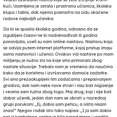
kući. Usamljena je ostala i prostrana učionica, školska
klupa i tabla, dok nijemo posmatra na zidu okačene
radove najboljih učenika.
Da bi se spasila školska godina, odnosno da se
izgubljeni časovi ne bi nadoknađivali ili godina
ponavljala, uveli su nam online-nastavu. Nastavu koja
se odvija putem internet platforme, kojoj pristup imaju
samo nastavnici i učenici. Ovakav vid nastave po mom
mišljenju je nužno zlo na koje smo primorani zbog
nastale situacije. Trebalo nam je vremena da naučimo
kako da je koristimo i izvršavamo domaće zadatke.
Svi smo prezaokupljeni tim zadaćama i prepisivanjem
gradiva, dok nam neke nove stvari i nisu baš najjasnije
i veoma sam tužna zbog toga. Moj drug, koji i nije baš
dobar učenik, jedan dan nam se obrati u razrednoj
grupi porukom: „Ej, dobio sam peticu, a ništa nisam
znao!“ Njegov rođak isto tako napisa: „I ja sam dobio
pet iz kontrolnog, sestra je bila pored mene i uradila