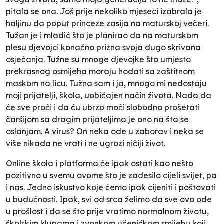
pitala se ona. Još prije nekoliko mjeseci izabrala je
haljinu da poput princeze zasija na maturskoj večeri.
Tužan je i mladić što je planirao da na maturskom
plesu djevojci konačno prizna svoja dugo skrivana
osjećanja. Tužne su mnoge djevojke što umjesto
prekrasnog osmijeha moraju hodati sa zaštitnom
maskom na licu. Tužna sam i ja, mnogo mi nedostaju
moji prijatelji, škola, uobičajen način života. Nada da
će sve proći i da ću ubrzo moći slobodno prošetati
čaršijom sa dragim prijateljima je ono na šta se
oslanjam. A virus? On neka ode u zaborav i neka se
više nikada ne vrati i ne ugrozi ničiji život.
Online škola i platforma će ipak ostati kao nešto
pozitivno u svemu ovome što je zadesilo cijeli svijet, pa
i nas. Jedno iskustvo koje ćemo ipak cijeniti i poštovati
u budućnosti. Ipak, svi od srca želimo da sve ovo ode
u prošlost i da se što prije vratimo normalnom životu,
školskim klupama i zvonkom učeničkom smijehu koji