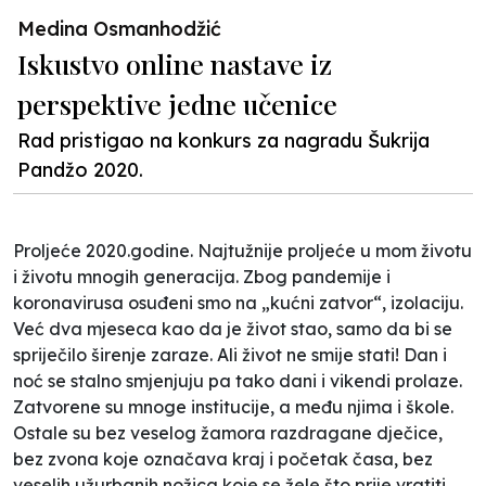
Medina Osmanhodžić
Iskustvo online nastave iz
perspektive jedne učenice
Rad pristigao na konkurs za nagradu Šukrija
Pandžo 2020.
Proljeće 2020.godine. Najtužnije proljeće u mom životu
i životu mnogih generacija. Zbog pandemije i
koronavirusa osuđeni smo na „kućni zatvor“, izolaciju.
Već dva mjeseca kao da je život stao, samo da bi se
spriječilo širenje zaraze. Ali život ne smije stati! Dan i
noć se stalno smjenjuju pa tako dani i vikendi prolaze.
Zatvorene su mnoge institucije, a među njima i škole.
Ostale su bez veselog žamora razdragane dječice,
bez zvona koje označava kraj i početak časa, bez
veselih užurbanih nožica koje se žele što prije vratiti