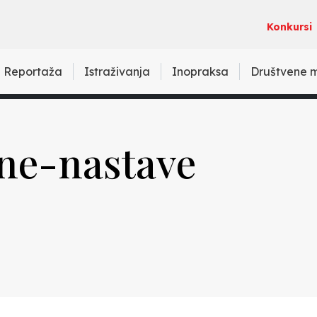
Konkursi
Reportaža
Istraživanja
Inopraksa
Društvene 
ine-nastave