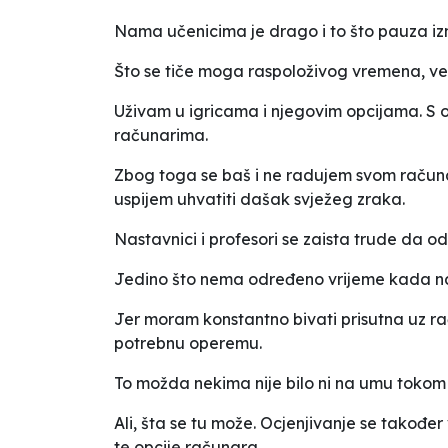
Nama učenicima je drago i to što pauza iz
Što se tiče moga raspoloživog vremena, v
Uživam u igricama i njegovim opcijama. S o
računarima.
Zbog toga se baš i ne radujem svom račun
uspijem uhvatiti dašak svježeg zraka.
Nastavnici i profesori se zaista trude da o
Jedino što nema određeno vrijeme kada nam 
Jer moram konstantno bivati prisutna uz r
potrebnu operemu.
To možda nekima nije bilo ni na umu tokom
Ali, šta se tu može. Ocjenjivanje se takođ
te opcije računara.