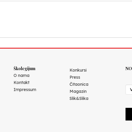
Školegijum
NO
Konkursi
O nama
Press
Kontakt
Čitaonica
Impressum
Magazin
Slik&Slika