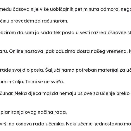
među časova nije više uobičajnih pet minuta odmora, nego
ećinu provedem za računarom.
bzirom da sam ja sada tek pošla u šesti razred osnovne šk
aru. Online nastava ipak oduzima dosta našeg vremena. 
drade svoj dio posla. Šaljući nama potreban materijal za u
ih šalju. To mi se ne sviđa.
ačunar. Neka djeca možda nemaju uslove za učenje preko 
 planiranja ovog načina rada.
er vrši na osnovu rada učenika. Neki učenici jednostavno 