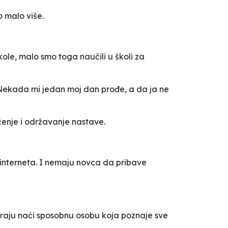
 malo više.
ole, malo smo toga naučili u školi za
Nekada mi jedan moj dan prođe, a da ja ne
čenje i održavanje nastave.
interneta. I nemaju novca da pribave
moraju naći sposobnu osobu koja poznaje sve