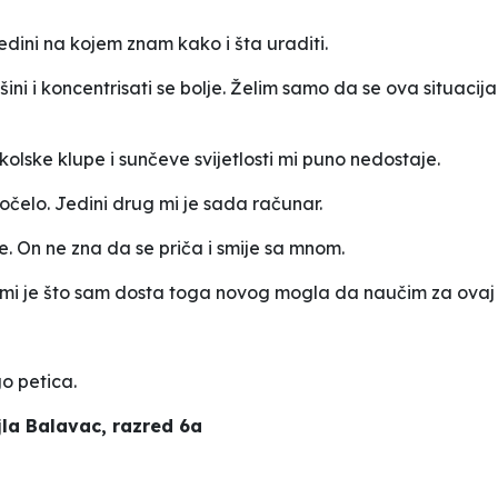
 jedini na kojem znam kako i šta uraditi.
šini i koncentrisati se bolje. Želim samo da se ova situaci
 školske klupe i sunčeve svijetlosti mi puno nedostaje.
počelo. Jedini drug mi je sada računar.
 On ne zna da se priča i smije sa mnom.
o mi je što sam dosta toga novog mogla da naučim za ovaj 
o petica.
jla Balavac, razred 6a