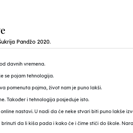
ve
Šukrija Pandžo 2020.
se od davnih vremena.
je se pojam tehnologija.
va pomenuta pojma, život nam je puno lakši.
ne. Također i tehnologija posjeduje isto.
online nastavi. U nadi da će neke stvari biti puno lakše izv
i brinuti da li kiša pada i kako će i čime stići do škole. 