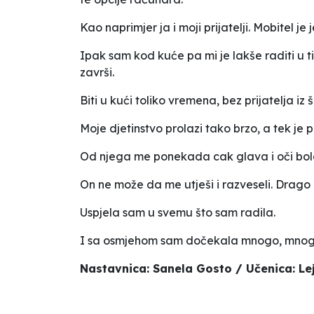
Kao naprimjer ja i moji prijatelji. Mobitel je
Ipak sam kod kuće pa mi je lakše raditi u ti
završi.
Biti u kući toliko vremena, bez prijatelja iz
Moje djetinstvo prolazi tako brzo, a tek je 
Od njega me ponekada cak glava i oči bole.
On ne može da me utješi i razveseli. Drag
Uspjela sam u svemu što sam radila.
I sa osmjehom sam dočekala mnogo, mnog
Nastavnica: Sanela Gosto / Učenica: Le