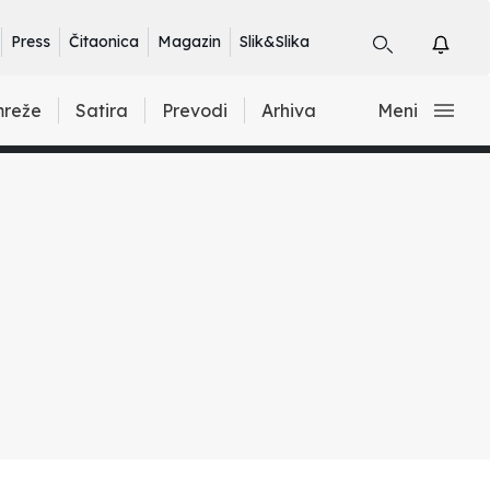
Press
Čitaonica
Magazin
Slik&Slika
mreže
Satira
Prevodi
Arhiva
Meni