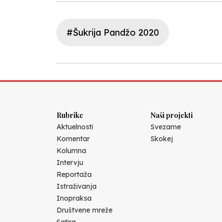
#Šukrija Pandžo 2020
Rubrike
Naši projekti
Aktuelnosti
Svezame
Komentar
Skokej
Kolumna
Intervju
Reportaža
Istraživanja
Inopraksa
Društvene mreže