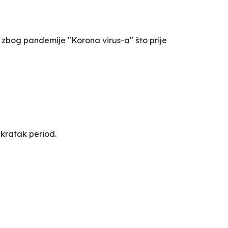
ja zbog pandemije "Korona virus-a" što prije
kratak period.