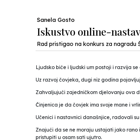
Sanela Gosto
Iskustvo online-nasta
Rad pristigao na konkurs za nagradu 
Ljudsko biće i ljudski um postoji i razvija 
Uz razvoj čovjeka, dugi niz godina pojavlju
Zahvaljujući zajedničkom djelovanju ova d
Činjenica je da čovjek ima svoje mane i vrli
Učenici i nastavnici današnjice, radovali su 
Znajući da se ne moraju ustajati jako rano 
pristupiti u osam sati ujutro.