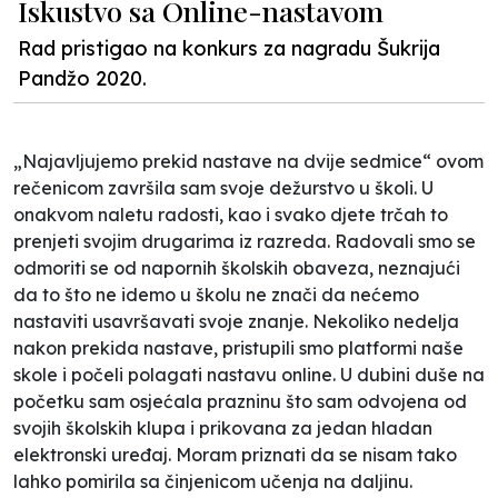
Iskustvo sa Online-nastavom
Rad pristigao na konkurs za nagradu Šukrija
Pandžo 2020.
„Najavljujemo prekid nastave na dvije sedmice“ ovom
rečenicom završila sam svoje dežurstvo u školi. U
onakvom naletu radosti, kao i svako djete trčah to
prenjeti svojim drugarima iz razreda. Radovali smo se
odmoriti se od napornih školskih obaveza, neznajući
da to što ne idemo u školu ne znači da nećemo
nastaviti usavršavati svoje znanje. Nekoliko nedelja
nakon prekida nastave, pristupili smo platformi naše
skole i počeli polagati nastavu online. U dubini duše na
početku sam osjećala prazninu što sam odvojena od
svojih školskih klupa i prikovana za jedan hladan
elektronski uređaj. Moram priznati da se nisam tako
lahko pomirila sa činjenicom učenja na daljinu.