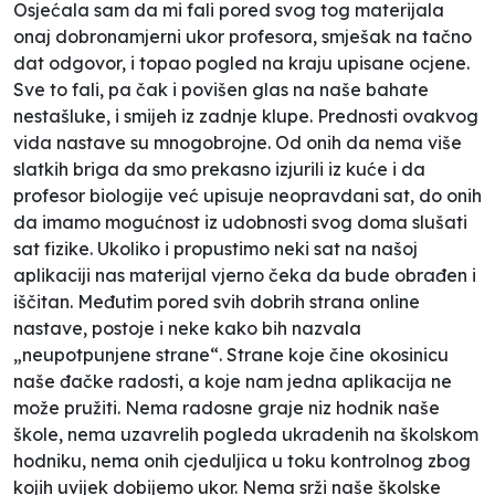
Osjećala sam da mi fali pored svog tog materijala
onaj dobronamjerni ukor profesora, smješak na tačno
dat odgovor, i topao pogled na kraju upisane ocjene.
Sve to fali, pa čak i povišen glas na naše bahate
nestašluke, i smijeh iz zadnje klupe. Prednosti ovakvog
vida nastave su mnogobrojne. Od onih da nema više
slatkih briga da smo prekasno izjurili iz kuće i da
profesor biologije već upisuje neopravdani sat, do onih
da imamo mogućnost iz udobnosti svog doma slušati
sat fizike. Ukoliko i propustimo neki sat na našoj
aplikaciji nas materijal vjerno čeka da bude obrađen i
iščitan. Međutim pored svih dobrih strana online
nastave, postoje i neke kako bih nazvala
„neupotpunjene strane“. Strane koje čine okosinicu
naše đačke radosti, a koje nam jedna aplikacija ne
može pružiti. Nema radosne graje niz hodnik naše
škole, nema uzavrelih pogleda ukradenih na školskom
hodniku, nema onih cjeduljica u toku kontrolnog zbog
kojih uvijek dobijemo ukor. Nema srži naše školske