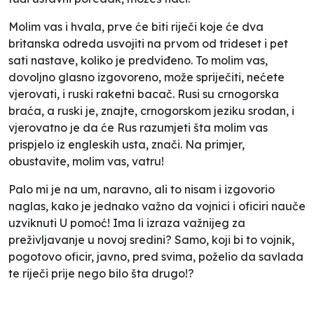
Molim vas
i
hvala
, prve će biti riječi koje će dva
britanska odreda usvojiti na prvom od trideset i pet
sati nastave, koliko je predviđeno. To
molim vas
,
dovoljno glasno izgovoreno, može spriječiti, nećete
vjerovati, i ruski raketni bacač. Rusi su crnogorska
braća, a ruski je, znajte, crnogorskom jeziku srodan, i
vjerovatno je da će Rus razumjeti šta
molim vas
prispjelo iz engleskih usta, znači. Na primjer,
obustavite, molim vas, vatru!
Palo mi je na um, naravno, ali to nisam i izgovorio
naglas, kako je jednako važno da vojnici i oficiri nauče
uzviknuti
U pomoć!
Ima li izraza važnijeg za
preživljavanje u novoj sredini? Samo, koji bi to vojnik,
pogotovo oficir, javno, pred svima, poželio da savlada
te riječi prije nego bilo šta drugo!?