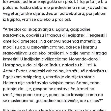
lozovaču, od hrane njeguški sir i pršut. I taj pršut je bio
polazna tačka debate o prednostima i manjkavostima
vegetarijanske dijete. Jedan od debatora, porijeklom
iz Egipta, vrati se daleko u prošlost.
“Arheološka iskopavanja u Egiptu, gospodine
nastavniče, obavili su i francuski i egipatski, i engleski i
američki arheolozi. Na osnovu nađenog materijala,
mogli su da, u osnovnim crtama, odrede i ishranu
stanovništva u dalekoj prošlosti. Nigdje nema ni traga
krmetini! U indijskim civilizacijama Mohenđo-daro i
Harappa, u dolini rijeke Indus, nalazi su bili isti. A
Arthur Evans, engleski arheolog, istražujući nalazišta u
Egejskom arhipelagu, utvrdio je da dijeta starih
Helena nije sadržavala svinjsko meso. Samo jedno
pitanje: da li je, gospodine nastavniče, krmetina
izmišljena puno kasnije, puno, puno kasnije, samo da
se muslimanima, gospodine nastavniče, ide uz nos?”
Pitanje je ostalo da lebdi u zraku. Gotovo da zamolim