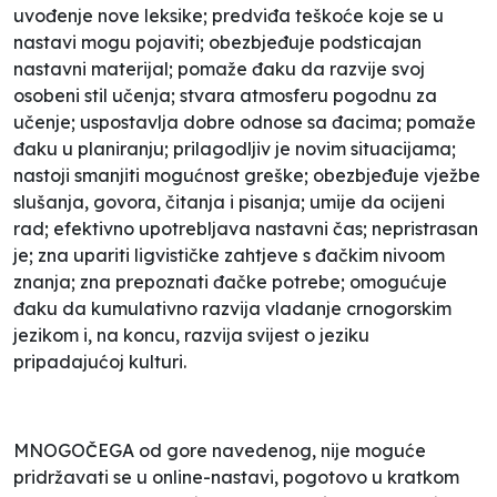
uvođenje nove leksike; predviđa teškoće koje se u
nastavi mogu pojaviti; obezbjeđuje podsticajan
nastavni materijal; pomaže đaku da razvije svoj
osobeni stil učenja; stvara atmosferu pogodnu za
učenje; uspostavlja dobre odnose sa đacima; pomaže
đaku u planiranju; prilagodljiv je novim situacijama;
nastoji smanjiti mogućnost greške; obezbjeđuje vježbe
slušanja, govora, čitanja i pisanja; umije da ocijeni
rad; efektivno upotrebljava nastavni čas; nepristrasan
je; zna upariti ligvističke zahtjeve s đačkim nivoom
znanja; zna prepoznati đačke potrebe; omogućuje
đaku da kumulativno razvija vladanje crnogorskim
jezikom i, na koncu, razvija svijest o jeziku
pripadajućoj kulturi.
MNOGOČEGA od gore navedenog, nije moguće
pridržavati se u online-nastavi, pogotovo u kratkom