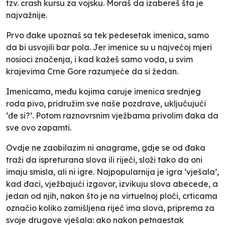
tzv.
crash
kursu za vojsku. Moraš da izabereš šta je
najvažnije.
Prvo đake upoznaš sa tek pedesetak imenica, samo
da bi usvojili bar pola. Jer imenice su u najvećoj mjeri
nosioci značenja, i kad kažeš samo
voda
, u svim
krajevima Crne Gore razumjeće da si žedan.
Imenicama, među kojima caruje imenica srednjeg
roda
pivo
, pridružim sve naše pozdrave, uključujući
‘đe si?’. Potom raznovrsnim vježbama privolim đaka da
sve ovo zapamti.
Ovdje ne zaobilazim ni anagrame, gdje se od đaka
traži da ispreturana slova ili riječi, složi tako da oni
imaju smisla, ali ni igre. Najpopularnija je igra ‘vješala’,
kad đaci, vježbajući izgovor, izvikuju slova abecede, a
jedan od njih, nakon što je na virtuelnoj ploči, crticama
označio koliko zamišljena riječ ima slovâ, priprema za
svoje drugove vješala: ako nakon petnaestak