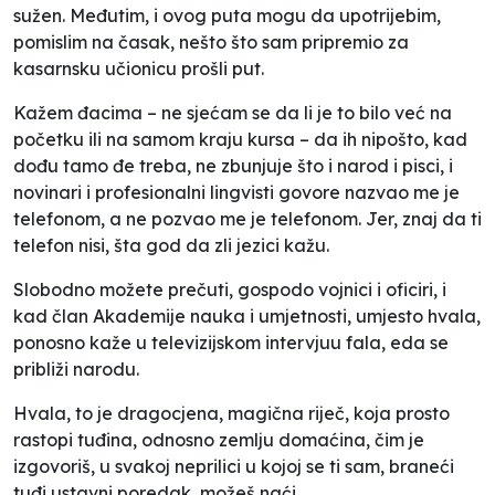
sužen. Međutim, i ovog puta mogu da upotrijebim,
pomislim na časak, nešto što sam pripremio za
kasarnsku učionicu prošli put.
Kažem đacima – ne sjećam se da li je to bilo već na
početku ili na samom kraju kursa – da ih nipošto, kad
dođu
tamo đe treba
, ne zbunjuje što i narod i pisci, i
novinari i profesionalni lingvisti govore
nazvao me je
telefonom
, a ne
pozvao me je telefonom
. Jer, znaj da ti
telefon nisi, šta god da zli jezici kažu.
Slobodno možete prečuti, gospodo vojnici i oficiri, i
kad član Akademije nauka i umjetnosti, umjesto
hvala
,
ponosno kaže u televizijskom intervjuu
fala
, eda se
približi narodu.
Hvala
, to je dragocjena, magična riječ, koja prosto
rastopi tuđina, odnosno zemlju domaćina, čim je
izgovoriš, u svakoj neprilici u kojoj se ti sam, braneći
tuđi ustavni poredak, možeš naći.