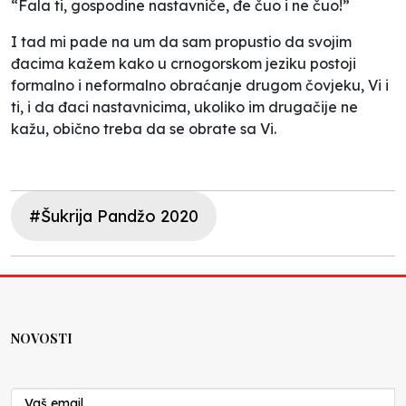
“Fala ti, gospodine nastavniče, đe čuo i ne čuo!”
I tad mi pade na um da sam propustio da svojim
đacima kažem kako u crnogorskom jeziku postoji
formalno i neformalno obraćanje drugom čovjeku,
Vi
i
ti
, i da đaci nastavnicima, ukoliko im drugačije ne
kažu, obično treba da se obrate sa
Vi
.
#Šukrija Pandžo 2020
NOVOSTI