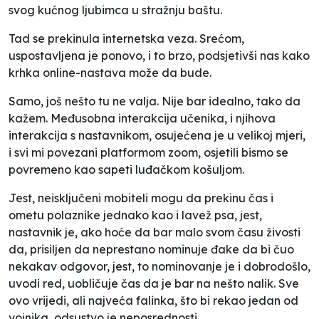
svog kućnog ljubimca u stražnju baštu.
Tad se prekinula internetska veza. Srećom,
uspostavljena je ponovo, i to brzo, podsjetivši nas kako
krhka online-nastava može da bude.
Samo, još nešto tu ne valja. Nije bar idealno, tako da
kažem. Međusobna interakcija učenika, i njihova
interakcija s nastavnikom, osujećena je u velikoj mjeri,
i svi mi povezani platformom
zoom
, osjetili bismo se
povremeno kao sapeti luđačkom košuljom.
Jest, neisključeni mobiteli mogu da prekinu čas i
ometu polaznike jednako kao i lavež psa, jest,
nastavnik je, ako hoće da bar malo svom času živosti
da, prisiljen da neprestano nominuje đake da bi čuo
nekakav odgovor, jest, to nominovanje je i dobrodošlo,
uvodi red, uobličuje čas da je bar na nešto nalik. Sve
ovo vrijedi, ali najveća
falinka
, što bi rekao jedan od
vojnika, odsustvo je neposrednosti.