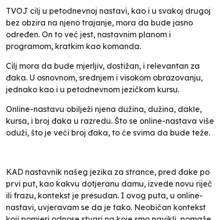
TVOJ cilj u petodnevnoj nastavi, kao i u svakoj drugoj
bez obzira na njeno trajanje, mora da bude jasno
određen. On to već jest, nastavnim planom i
programom, kratkim kao komanda.
Cilj mora da bude mjerljiv, dostižan, i relevantan za
đaka. U osnovnom, srednjem i visokom obrazovanju,
jednako kao i u petodnevnom jezičkom kursu.
Online-nastavu obilježi njena dužina, dužina, dakle,
kursa, i broj đaka u razredu. Što se online-nastava više
oduži, što je veći broj đaka, to će svima da bude teže.
KAD nastavnik našeg jezika za strance, pred đake po
prvi put, kao kakvu dotjeranu damu, izvede novu riječ
ili frazu, kontekst je presudan. I ovog puta, u online-
nastavi, uvjeravam se da je tako. Neobičan kontekst
koji pomjeri odnose stvari na koje smo navikli, pomaže