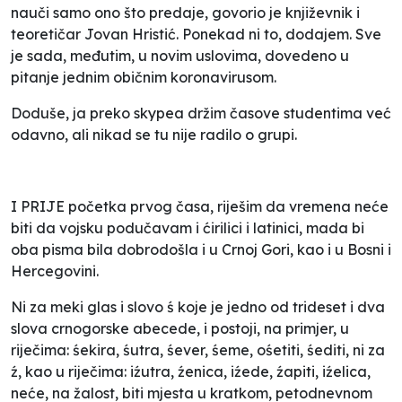
nauči samo ono što predaje
, govorio je književnik i
teoretičar Jovan Hristić. Ponekad ni to, dodajem. Sve
je sada, međutim, u novim uslovima, dovedeno u
pitanje jednim običnim koronavirusom.
Doduše, ja preko
skypea
držim časove studentima već
odavno, ali nikad se tu nije radilo o grupi.
I PRIJE početka prvog časa, riješim da vremena neće
biti da vojsku podučavam i ćirilici i latinici, mada bi
oba pisma bila dobrodošla i u Crnoj Gori, kao i u Bosni i
Hercegovini.
Ni za meki glas i slovo
ś
koje je jedno od trideset i dva
slova crnogorske abecede, i postoji, na primjer, u
riječima:
śekira, śutra, śever, śeme, ośetiti, śediti
, ni za
ź
, kao u riječima:
iźutra, źenica, iźede, źapiti, iźelica
,
neće, na žalost, biti mjesta u kratkom, petodnevnom