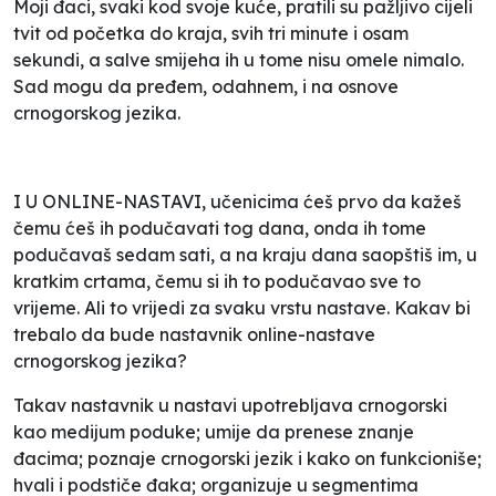
Moji đaci, svaki kod svoje kuće, pratili su pažljivo cijeli
tvit od početka do kraja, svih tri minute i osam
sekundi, a salve smijeha ih u tome nisu omele nimalo.
Sad mogu da pređem, odahnem, i na osnove
crnogorskog jezika.
I U ONLINE-NASTAVI, učenicima ćeš prvo da kažeš
čemu ćeš ih podučavati tog dana, onda ih tome
podučavaš sedam sati, a na kraju dana saopštiš im, u
kratkim crtama, čemu si ih to podučavao sve to
vrijeme. Ali to vrijedi za svaku vrstu nastave. Kakav bi
trebalo da bude nastavnik online-nastave
crnogorskog jezika?
Takav nastavnik u nastavi upotrebljava crnogorski
kao medijum poduke; umije da prenese znanje
đacima; poznaje crnogorski jezik i kako on funkcioniše;
hvali i podstiče đaka; organizuje u segmentima