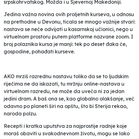
srpskohrvatskog. Možda i u Sjevernoj Makedoniji.
Jedina važna novina ovih proljetnih kurseva, u odnosu
na prethodne u Devonu, ticala se mnogo važnije stvari:
nastava se neće odvijati u kasarnskoj učionici, nego u
virtuelnom prostoru putem platforme nazvane
zoom
. I
broj polaznika kursa je manji: tek po deset đaka će,
gospodine, pohađati kurseve.
AKO mrziš razrednu nastavu toliko da se to ljudskim
riječima ne da iskazati, tu mržnju online-nastava u
virtuelnom razredu, ne može da uveća ni za jedan
jedini dram. A baš ona se, kao globalno olakšanje, već
odavno po planeti širi na
opštu
, što bi Sterija rekao,
naroda polzu
.
Recepti i kratka uputstva za najprostije radnje koje
moraš obaviti u svakodnevnom životu, mogu se lako