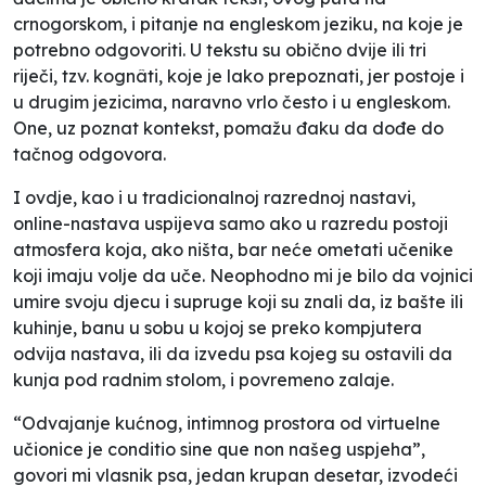
crnogorskom, i pitanje na engleskom jeziku, na koje je
potrebno odgovoriti. U tekstu su obično dvije ili tri
riječi, tzv.
kognâti
, koje je lako prepoznati, jer postoje i
u drugim jezicima, naravno vrlo često i u engleskom.
One, uz poznat kontekst, pomažu đaku da dođe do
tačnog odgovora.
I ovdje, kao i u tradicionalnoj razrednoj nastavi,
online-nastava uspijeva samo ako u razredu postoji
atmosfera koja, ako ništa, bar neće ometati učenike
koji imaju volje da uče. Neophodno mi je bilo da vojnici
umire svoju djecu i supruge koji su znali da, iz bašte ili
kuhinje, banu u sobu u kojoj se preko kompjutera
odvija nastava, ili da izvedu psa kojeg su ostavili da
kunja pod radnim stolom, i povremeno zalaje.
“Odvajanje kućnog, intimnog prostora od virtuelne
učionice je
conditio sine que non
našeg uspjeha”,
govori mi vlasnik psa, jedan krupan desetar, izvodeći