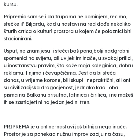
kursu.
Pripremio sam se i da trupama ne pominjem, recimo,
stećke il’ Biljardu, kad u nastavi na red dođe nekoliko
šturih crtica o kulturi prostora u kojem će polaznici biti
stacionirani.
Usput, ne znam jesu li stećci baš ponajbolji nadgrobni
spomenici na svijetu, ali uvijek im inače, u svakoj prilici,
u inostranstvu
pravim
, što kaže moja koleginica,
dobru
reklamu
. I njima i ćevapčićima. Jest da bi stećci
danas, u vrijeme korone, bili skupi i nepraktični, ali oni
su civilizacijska dragocjenost, jednako kao i oba
pisma na Balkanu prisutna, latinica i ćirilica, i ne možeš
ih se zastidjeti ni na jedan jedini tren.
PRIPREMA je u online-nastavi još bitnija nego inače.
Prostor je za ponekad nužnu improvizaciju na času,