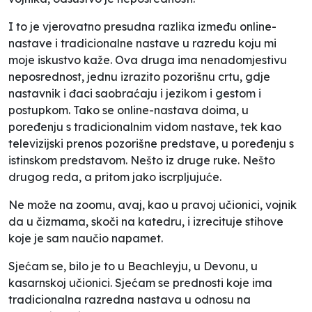
I to je vjerovatno presudna razlika između online-
nastave i tradicionalne nastave u razredu koju mi
moje iskustvo kaže. Ova druga ima nenadomjestivu
neposrednost, jednu izrazito pozorišnu crtu, gdje
nastavnik i đaci saobraćaju i jezikom i gestom i
postupkom. Tako se online-nastava doima, u
poređenju s tradicionalnim vidom nastave, tek kao
televizijski prenos pozorišne predstave, u poređenju s
istinskom predstavom. Nešto iz druge ruke. Nešto
drugog reda, a pritom jako iscrpljujuće.
Ne može na
zoomu
, avaj, kao u pravoj učionici, vojnik
da u čizmama, skoči na katedru, i izrecituje stihove
koje je sam naučio napamet.
Sjećam se, bilo je to u Beachleyju, u Devonu, u
kasarnskoj učionici. Sjećam se prednosti koje ima
tradicionalna razredna nastava u odnosu na