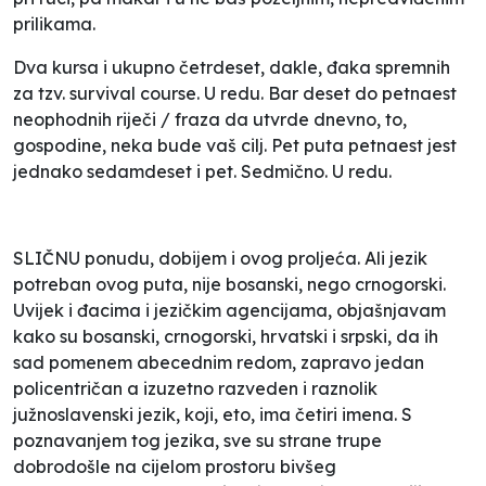
prilikama.
Dva kursa i ukupno četrdeset, dakle, đaka spremnih
za tzv.
survival course
. U redu. Bar deset do petnaest
neophodnih riječi / fraza da utvrde dnevno, to,
gospodine, neka bude vaš cilj. Pet puta petnaest jest
jednako sedamdeset i pet. Sedmično. U redu.
SLIČNU ponudu, dobijem i ovog proljeća. Ali jezik
potreban ovog puta, nije bosanski, nego crnogorski.
Uvijek i đacima i jezičkim agencijama, objašnjavam
kako su bosanski, crnogorski, hrvatski i srpski, da ih
sad pomenem abecednim redom, zapravo jedan
policentričan a izuzetno razveden i raznolik
južnoslavenski jezik, koji, eto, ima četiri imena. S
poznavanjem tog jezika, sve su strane trupe
dobrodošle na cijelom prostoru bivšeg