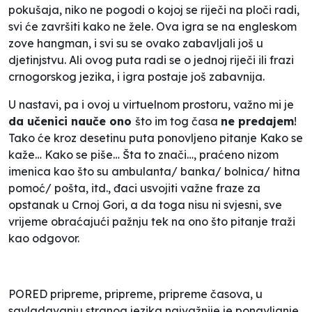
pokušaja, niko ne pogodi o kojoj se riječi na ploči radi,
svi će završiti kako ne žele. Ova igra se na engleskom
zove
hangman
, i svi su se ovako zabavljali još u
djetinjstvu. Ali ovog puta radi se o jednoj riječi ili frazi
crnogorskog jezika, i igra postaje još zabavnija.
U nastavi, pa i ovoj u virtuelnom prostoru, važno mi je
da učenici nauče ono
što im tog časa
ne predajem
!
Tako će kroz desetinu puta ponovljeno pitanje
Kako se
kaže… Kako se piše… Šta to znači…
, praćeno nizom
imenica kao što su
ambulanta/ banka/ bolnica/ hitna
pomoć/ pošta
, itd., đaci usvojiti važne fraze za
opstanak u Crnoj Gori, a da toga nisu ni svjesni, sve
vrijeme obraćajući pažnju tek na ono što pitanje traži
kao odgovor.
PORED pripreme, pripreme, pripreme časova, u
savladavanju stranog jezika najvažnije je ponavljanje,