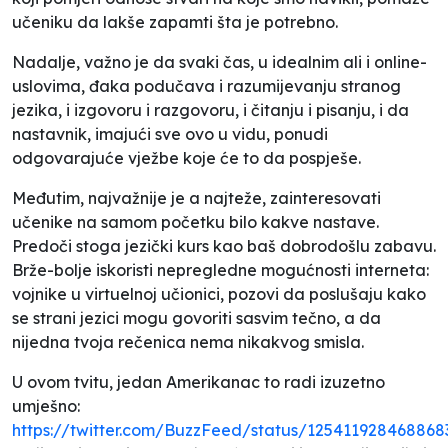
učeniku da lakše zapamti šta je potrebno.
Nadalje, važno je da svaki čas, u idealnim ali i online-
uslovima, đaka podučava i razumijevanju stranog
jezika, i izgovoru i razgovoru, i čitanju i pisanju, i da
nastavnik, imajući sve ovo u vidu, ponudi
odgovarajuće vježbe koje će to da pospješe.
Međutim, najvažnije je a najteže, zainteresovati
učenike na samom početku bilo kakve nastave.
Predoči stoga jezički kurs kao baš dobrodošlu zabavu.
Brže-bolje iskoristi nepregledne mogućnosti interneta:
vojnike u virtuelnoj učionici, pozovi da poslušaju kako
se strani jezici mogu govoriti sasvim tečno, a da
nijedna tvoja rečenica nema nikakvog smisla.
U ovom tvitu, jedan Amerikanac to radi izuzetno
umješno:
https://twitter.com/BuzzFeed/status/12541192846886