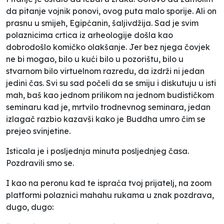
da pitanje vojnik ponovi, ovog puta malo sporije. Ali on
prasnu u smijeh, Egipćanin, šaljivdžija. Sad je svim
polaznicima crtica iz arheologije došla kao
dobrodošlo komičko olakšanje. Jer bez njega čovjek
ne bi mogao, bilo u kući bilo u pozorištu, bilo u
stvarnom bilo virtuelnom razredu, da izdrži ni jedan
jedini čas. Svi su sad počeli da se smiju i diskutuju u isti
mah, baš kao jednom prilikom na jednom budističkom
seminaru kad je, mrtvilo trodnevnog seminara, jedan
izlagač razbio kazavši kako je Buddha umro čim se
prejeo svinjetine.
Isticala je i posljednja minuta posljednjeg časa.
Pozdravili smo se.
I kao na peronu kad te ispraća tvoj prijatelj, na
zoom
platformi polaznici mahahu rukama u znak pozdrava,
dugo, dugo: