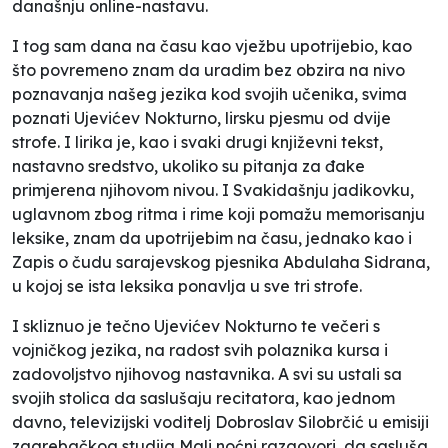
današnju online-nastavu.
I tog sam dana na času kao vježbu upotrijebio, kao
što povremeno znam da uradim bez obzira na nivo
poznavanja našeg jezika kod svojih učenika, svima
poznati Ujevićev
Nokturno
, lirsku pjesmu od dvije
strofe. I lirika je, kao i svaki drugi književni tekst,
nastavno sredstvo, ukoliko su pitanja za đake
primjerena njihovom nivou. I
Svakidašnju jadikovku
,
uglavnom zbog ritma i rime koji pomažu memorisanju
leksike, znam da upotrijebim na času, jednako kao i
Zapis o čudu
sarajevskog pjesnika Abdulaha Sidrana,
u kojoj se ista leksika ponavlja u sve tri strofe.
I skliznuo je tečno Ujevićev
Nokturno
te večeri s
vojničkog jezika, na radost svih polaznika kursa i
zadovoljstvo njihovog nastavnika. A svi su ustali sa
svojih stolica da saslušaju recitatora, kao jednom
davno, televizijski voditelj Dobroslav Silobrčić u emisiji
zagrebačkog studija
Mali noćni razgovori
, da sasluša