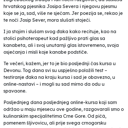
hrvatskog pjesnika Josipa Severa i njegovu pjesmu
koje se ja, sad, više ne sjećam. Jer poezija se, rekao je
te noći Josip Sever, mora slušati stojeći.
I ja stojim i slušam svog đaka kako recituje, kao na
stolici psihoterapeut kad pažljivo prati glas sa
kanabeta, ali i svoj unutarnji glas istovremeno, svoja
osjećanja i misli koje kanabe podstiče.
Te večeri, kažem, jer to je bio posljednji čas kursa u
Devonu. Tog dana svi su uspješno položili test –
testiranje đaka na kraju kursa i sad je obavezno, u
online-nastavi – i mogli su sad mirno da odu u
spavaone.
Posljednjeg dana posljednjeg online-kursa koji sam
održao u maju mjesecu ove godine, razgovarali smo o
kulinarskim specijalitetima Crne Gore. Od pićâ,
pomenem šljivovicu, ali prije svega crnogorsku