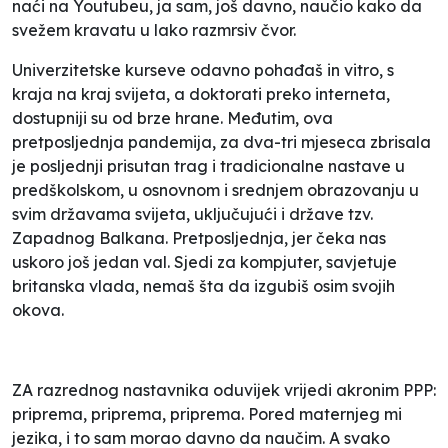
naći na
Youtubeu
, ja sam, još davno, naučio kako da
svežem kravatu u lako razmrsiv čvor.
Univerzitetske kurseve odavno pohađaš
in vitro
, s
kraja na kraj svijeta, a doktorati preko interneta,
dostupniji su od brze hrane. Međutim, ova
pretposljednja pandemija, za dva-tri mjeseca zbrisala
je posljednji prisutan trag i tradicionalne nastave u
predškolskom, u osnovnom i srednjem obrazovanju u
svim državama svijeta, uključujući i države tzv.
Zapadnog Balkana. Pretposljednja, jer čeka nas
uskoro još jedan val. Sjedi za kompjuter, savjetuje
britanska vlada, nemaš šta da izgubiš osim svojih
okova.
ZA razrednog nastavnika oduvijek vrijedi akronim PPP:
priprema, priprema, priprema. Pored maternjeg mi
jezika, i to sam morao davno da naučim. A
svako