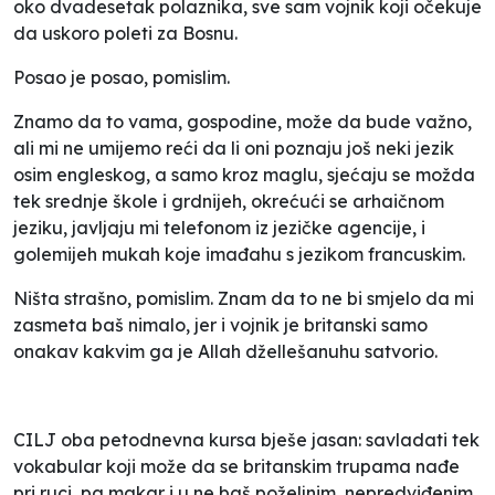
oko dvadesetak polaznika, sve sam vojnik koji očekuje
da uskoro poleti za Bosnu.
Posao je posao, pomislim.
Znamo da to vama, gospodine, može da bude važno,
ali mi ne umijemo reći da li oni poznaju još neki jezik
osim engleskog, a samo kroz maglu, sjećaju se možda
tek srednje škole i
grdnijeh
, okrećući se arhaičnom
jeziku, javljaju mi telefonom iz jezičke agencije,
i
golemijeh mukah koje
imađahu
s jezikom francuskim
.
Ništa strašno, pomislim. Znam da to ne bi smjelo da mi
zasmeta baš nimalo, jer i vojnik je britanski samo
onakav kakvim ga je Allah džellešanuhu satvorio.
CILJ oba petodnevna kursa bješe jasan: savladati tek
vokabular koji može da se britanskim trupama nađe
pri ruci, pa makar i u ne baš poželjnim, nepredviđenim