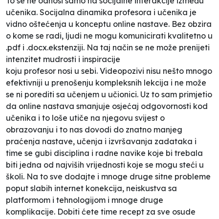
To se ne odnosi samo na socijalne interakcije između
učenika. Socijalna dinamika profesora i učenika je
vidno oštećenja u konceptu online nastave. Bez obzira
o kome se radi, ljudi ne mogu komunicirati kvalitetno u
.pdf i .docx.ekstenziji. Na taj način se ne može prenijeti
intenzitet mudrosti i inspiracije
koju profesor nosi u sebi. Videopozivi nisu nešto mnogo
efektivniji u prenošenju kompleksnih lekcija i ne može
se ni porediti sa učenjem u učionici. Uz to sam primjetio
da online nastava smanjuje osjećaj odgovornosti kod
učenika i to loše utiče na njegovu svijest o
obrazovanju i to nas dovodi do znatno manjeg
praćenja nastave, učenja i izvršavanja zadataka i
time se gubi disciplina i radne navike koje bi trebala
biti jedna od najviših vrijednosti koje se mogu steći u
školi. Na to sve dodajte i mnoge druge sitne probleme
poput slabih internet konekcija, neiskustva sa
platformom i tehnologijom i mnoge druge
komplikacije. Dobiti ćete time recept za sve osude