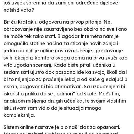
još uvijek spremna da zamijeni određene dijelove
naših života?
Bit ću kratak u odgovoru na prvop pitanje: Ne,
obrazovanje nije zaustavljeno bez obzira na sve i ono
ne može tek tako stati. Blagodat interneta nam je
omogućila stotine načina za sticanje novih zanja i
jedna od njih je online nastava. Učenje i predavanje
svih lekcija iz komfora svoga doma na prvu zvuči kao
vrlo ugodan scenarij. Kada biste pitali učenika u
sedam sati ujutro dok pospano ide ka svojoj školi da li
bi to mijenjao za praćenje lekcija od kuće gledajući u
ekran, odgovor bi bio afirmativan. Sa uzbuđenjem bi
iskoristio priliku da se „odmori“ od škole. Međutim,
analizom mišljenja drugih učenika, te svojim vlastitim
iskustvom sam vidio da je situacija mnogo
kompleksnija.
Sistem online nastave je bio naš izlaz za opasnosti.