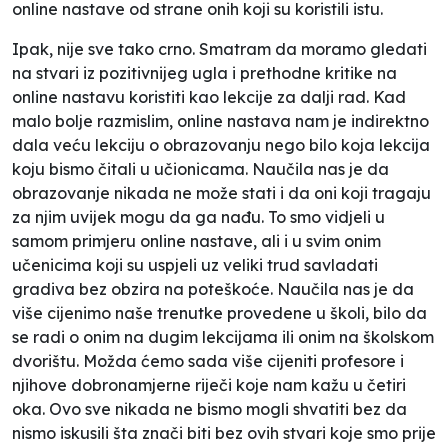
online nastave od strane onih koji su koristili istu.
Ipak, nije sve tako crno. Smatram da moramo gledati
na stvari iz pozitivnijeg ugla i prethodne kritike na
online nastavu koristiti kao lekcije za dalji rad. Kad
malo bolje razmislim, online nastava nam je indirektno
dala veću lekciju o obrazovanju nego bilo koja lekcija
koju bismo čitali u učionicama. Naučila nas je da
obrazovanje nikada ne može stati i da oni koji tragaju
za njim uvijek mogu da ga nađu. To smo vidjeli u
samom primjeru online nastave, ali i u svim onim
učenicima koji su uspjeli uz veliki trud savladati
gradiva bez obzira na poteškoće. Naučila nas je da
više cijenimo naše trenutke provedene u školi, bilo da
se radi o onim na dugim lekcijama ili onim na školskom
dvorištu. Možda ćemo sada više cijeniti profesore i
njihove dobronamjerne riječi koje nam kažu u četiri
oka. Ovo sve nikada ne bismo mogli shvatiti bez da
nismo iskusili šta znači biti bez ovih stvari koje smo prije