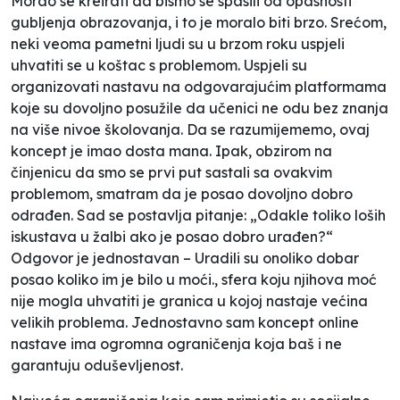
Morao se kreirati da bismo se spasili od opasnosti
gubljenja obrazovanja, i to je moralo biti brzo. Srećom,
neki veoma pametni ljudi su u brzom roku uspjeli
uhvatiti se u koštac s problemom. Uspjeli su
organizovati nastavu na odgovarajućim platformama
koje su dovoljno posužile da učenici ne odu bez znanja
na više nivoe školovanja. Da se razumijememo, ovaj
koncept je imao dosta mana. Ipak, obzirom na
činjenicu da smo se prvi put sastali sa ovakvim
problemom, smatram da je posao dovoljno dobro
odrađen. Sad se postavlja pitanje: „Odakle toliko loših
iskustava u žalbi ako je posao dobro urađen?“
Odgovor je jednostavan – Uradili su onoliko dobar
posao koliko im je bilo u moći., sfera koju njihova moć
nije mogla uhvatiti je granica u kojoj nastaje većina
velikih problema. Jednostavno sam koncept online
nastave ima ogromna ograničenja koja baš i ne
garantuju oduševljenost.