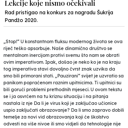
Lekcije koje nismo očekivali
Rad pristigao na konkurs za nagradu Šukrija
Pandžo 2020.
„Stop!“ U konstantnom fluksu modernog života se ova
riječ teško apsorbuje. Naše dinamično društvo se
mentalnom inercijom protivi svemu što nam se obrati
ovim imperativom. Ipak, došao je neko ko je na kraju
tog imperativa stavi dovoljno čvrst znak uzvika da
smo bili primorani stati. „Pauzirani“ svijet je uzvratio sa
panikom popraćenom raznim upitnicima. Ti upitnici su
bili gorući problemi prethodnih mjeseci. U ovom tekstu
se i ja osvrćem na tu kriznu situaciju i na pitanja
nastala iz nje Da li je virus koji je zaključao učionice
uspio zaključati obrazovanje? Da li smo zapravo dobili
temelje za novi vid obrazovanja koji će školstvo
odvesti na više nivoe ili smo vidjeli da tehnologije nije