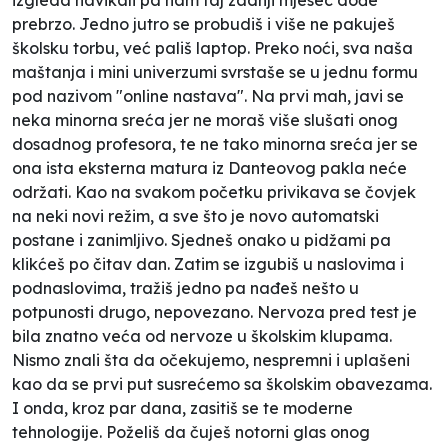
prebrzo. Jedno jutro se probudiš i više ne pakuješ
školsku torbu, već pališ laptop. Preko noći, sva naša
maštanja i mini univerzumi svrstaše se u jednu formu
pod nazivom "online nastava". Na prvi mah, javi se
neka minorna sreća jer ne moraš više slušati onog
dosadnog profesora, te ne tako minorna sreća jer se
ona ista eksterna matura iz Danteovog pakla neće
održati. Kao na svakom početku privikava se čovjek
na neki novi režim, a sve što je novo automatski
postane i zanimljivo. Sjedneš onako u pidžami pa
klikćeš po čitav dan. Zatim se izgubiš u naslovima i
podnaslovima, tražiš jedno pa nađeš nešto u
potpunosti drugo, nepovezano. Nervoza pred test je
bila znatno veća od nervoze u školskim klupama.
Nismo znali šta da očekujemo, nespremni i uplašeni
kao da se prvi put susrećemo sa školskim obavezama.
I onda, kroz par dana, zasitiš se te moderne
tehnologije. Poželiš da čuješ notorni glas onog