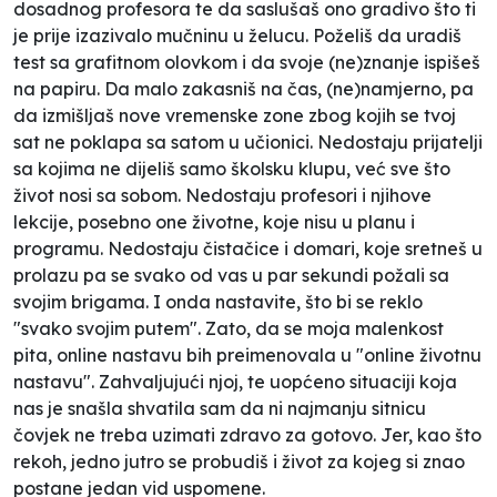
dosadnog profesora te da saslušaš ono gradivo što ti
je prije izazivalo mučninu u želucu. Poželiš da uradiš
test sa grafitnom olovkom i da svoje (ne)znanje ispišeš
na papiru. Da malo zakasniš na čas, (ne)namjerno, pa
da izmišljaš nove vremenske zone zbog kojih se tvoj
sat ne poklapa sa satom u učionici. Nedostaju prijatelji
sa kojima ne dijeliš samo školsku klupu, već sve što
život nosi sa sobom. Nedostaju profesori i njihove
lekcije, posebno one životne, koje nisu u planu i
programu. Nedostaju čistačice i domari, koje sretneš u
prolazu pa se svako od vas u par sekundi požali sa
svojim brigama. I onda nastavite, što bi se reklo
"svako svojim putem". Zato, da se moja malenkost
pita, online nastavu bih preimenovala u "online životnu
nastavu". Zahvaljujući njoj, te uopćeno situaciji koja
nas je snašla shvatila sam da ni najmanju sitnicu
čovjek ne treba uzimati zdravo za gotovo. Jer, kao što
rekoh, jedno jutro se probudiš i život za kojeg si znao
postane jedan vid uspomene.