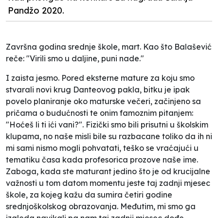
Pandžo 2020.
Završna godina srednje škole, mart. Kao što Balašević
reče: "Virili smo u daljine, puni nade."
I zaista jesmo. Pored eksterne mature za koju smo
stvarali novi krug Danteovog pakla, bitku je ipak
povelo planiranje oko maturske večeri, začinjeno sa
pričama o budućnosti te onim famoznim pitanjem:
"Hoćeš li ti ići vani?". Fizički smo bili prisutni u školskim
klupama, no naše misli bile su razbacane toliko da ih ni
mi sami nismo mogli pohvatati, teško se vraćajući u
tematiku časa kada profesorica prozove naše ime.
Zaboga, kada ste maturant jedino što je od krucijalne
važnosti u tom datom momentu jeste taj zadnji mjesec
škole, za kojeg kažu da sumira četiri godine
srednjoškolskog obrazovanja. Međutim, mi smo ga
izgleda navikali pa nam taj zadnji mjesec dođe