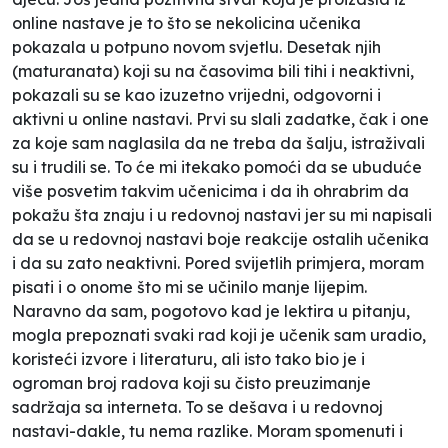
online nastave je to što se nekolicina učenika
pokazala u potpuno novom svjetlu. Desetak njih
(maturanata) koji su na časovima bili tihi i neaktivni,
pokazali su se kao izuzetno vrijedni, odgovorni i
aktivni u online nastavi. Prvi su slali zadatke, čak i one
za koje sam naglasila da ne treba da šalju, istraživali
su i trudili se. To će mi itekako pomoći da se ubuduće
više posvetim takvim učenicima i da ih ohrabrim da
pokažu šta znaju i u redovnoj nastavi jer su mi napisali
da se u redovnoj nastavi boje reakcije ostalih učenika
i da su zato neaktivni. Pored svijetlih primjera, moram
pisati i o onome što mi se učinilo manje lijepim.
Naravno da sam, pogotovo kad je lektira u pitanju,
mogla prepoznati svaki rad koji je učenik sam uradio,
koristeći izvore i literaturu, ali isto tako bio je i
ogroman broj radova koji su čisto preuzimanje
sadržaja sa interneta. To se dešava i u redovnoj
nastavi-dakle, tu nema razlike. Moram spomenuti i