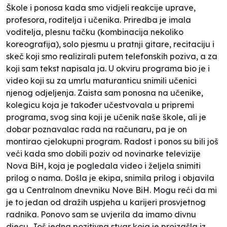
Škole i ponosa kada smo vidjeli reakcije uprave,
profesora, roditelja i učenika. Priredba je imala
voditelja, plesnu tačku (kombinacija nekoliko
koreografija), solo pjesmu u pratnji gitare, recitaciju i
skeč koji smo realizirali putem telefonskih poziva, a za
koji sam tekst napisala ja. U okviru programa bio je i
video koji su za umrlu maturanticu snimili učenici
njenog odjeljenja. Zaista sam ponosna na učenike,
kolegicu koja je također učestvovala u pripremi
programa, svog sina koji je učenik naše škole, ali je
dobar poznavalac rada na računaru, pa je on
montirao cjelokupni program. Radost i ponos su bili još
veći kada smo dobili poziv od novinarke televizije
Nova BiH, koja je pogledala video i željela snimiti
prilog o nama. Došla je ekipa, snimila prilog i objavila
ga u Centralnom dnevniku Nove BiH. Mogu reći da mi
je to jedan od dražih uspjeha u karijeri prosvjetnog
radnika. Ponovo sam se uvjerila da imamo divnu
djecu. Još jedna pozitivna stvar koja je proizašla iz