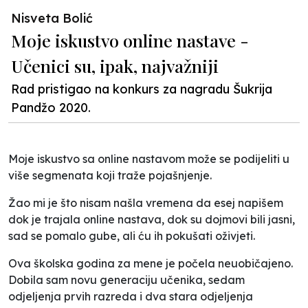
Nisveta Bolić
Moje iskustvo online nastave -
Učenici su, ipak, najvažniji
Rad pristigao na konkurs za nagradu Šukrija
Pandžo 2020.
Moje iskustvo sa online nastavom može se podijeliti u
više segmenata koji traže pojašnjenje.
Žao mi je što nisam našla vremena da esej napišem
dok je trajala online nastava, dok su dojmovi bili jasni,
sad se pomalo gube, ali ću ih pokušati oživjeti.
Ova školska godina za mene je počela neuobičajeno.
Dobila sam novu generaciju učenika, sedam
odjeljenja prvih razreda i dva stara odjeljenja