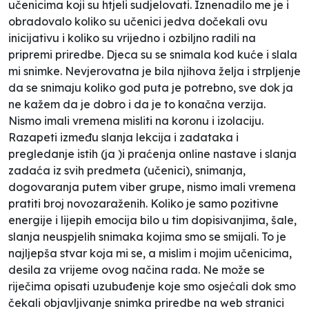
učenicima koji su htjeli sudjelovati. Iznenadilo me je i
obradovalo koliko su učenici jedva dočekali ovu
inicijativu i koliko su vrijedno i ozbiljno radili na
pripremi priredbe. Djeca su se snimala kod kuće i slala
mi snimke. Nevjerovatna je bila njihova želja i strpljenje
da se snimaju koliko god puta je potrebno, sve dok ja
ne kažem da je dobro i da je to konačna verzija.
Nismo imali vremena misliti na koronu i izolaciju.
Razapeti između slanja lekcija i zadataka i
pregledanje istih (ja )i praćenja online nastave i slanja
zadaća iz svih predmeta (učenici), snimanja,
dogovaranja putem viber grupe, nismo imali vremena
pratiti broj novozaraženih. Koliko je samo pozitivne
energije i lijepih emocija bilo u tim dopisivanjima, šale,
slanja neuspjelih snimaka kojima smo se smijali. To je
najljepša stvar koja mi se, a mislim i mojim učenicima,
desila za vrijeme ovog načina rada. Ne može se
riječima opisati uzubuđenje koje smo osjećali dok smo
čekali objavljivanje snimka priredbe na web stranici