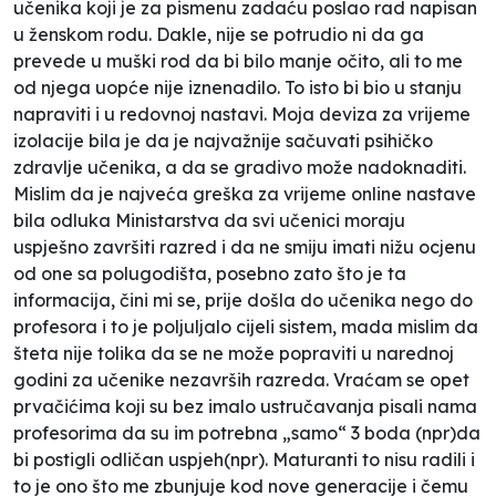
učenika koji je za pismenu zadaću poslao rad napisan
u ženskom rodu. Dakle, nije se potrudio ni da ga
prevede u muški rod da bi bilo manje očito, ali to me
od njega uopće nije iznenadilo. To isto bi bio u stanju
napraviti i u redovnoj nastavi. Moja deviza za vrijeme
izolacije bila je da je najvažnije sačuvati psihičko
zdravlje učenika, a da se gradivo može nadoknaditi.
Mislim da je najveća greška za vrijeme online nastave
bila odluka Ministarstva da svi učenici moraju
uspješno završiti razred i da ne smiju imati nižu ocjenu
od one sa polugodišta, posebno zato što je ta
informacija, čini mi se, prije došla do učenika nego do
profesora i to je poljuljalo cijeli sistem, mada mislim da
šteta nije tolika da se ne može popraviti u narednoj
godini za učenike nezavrših razreda. Vraćam se opet
prvačićima koji su bez imalo ustručavanja pisali nama
profesorima da su im potrebna „samo“ 3 boda (npr)da
bi postigli odličan uspjeh(npr). Maturanti to nisu radili i
to je ono što me zbunjuje kod nove generacije i čemu