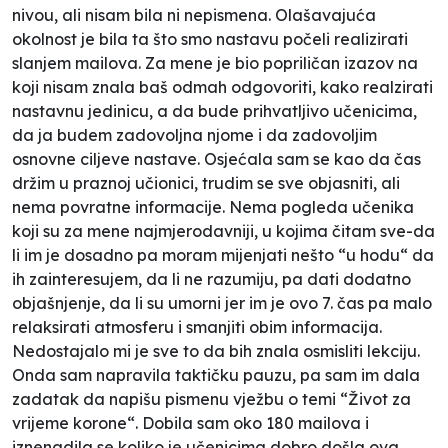
nivou, ali nisam bila ni nepismena. Olašavajuća
okolnost je bila ta što smo nastavu počeli realizirati
slanjem mailova. Za mene je bio popriličan izazov na
koji nisam znala baš odmah odgovoriti, kako realzirati
nastavnu jedinicu, a da bude prihvatljivo učenicima,
da ja budem zadovoljna njome i da zadovoljim
osnovne ciljeve nastave. Osjećala sam se kao da čas
držim u praznoj učionici, trudim se sve objasniti, ali
nema povratne informacije. Nema pogleda učenika
koji su za mene najmjerodavniji, u kojima čitam sve-da
li im je dosadno pa moram mijenjati nešto “u hodu“ da
ih zainteresujem, da li ne razumiju, pa dati dodatno
objašnjenje, da li su umorni jer im je ovo 7. čas pa malo
relaksirati atmosferu i smanjiti obim informacija.
Nedostajalo mi je sve to da bih znala osmisliti lekciju.
Onda sam napravila taktičku pauzu, pa sam im dala
zadatak da napišu pismenu vježbu o temi “Život za
vrijeme korone“. Dobila sam oko 180 mailova i
iznenadila se koliko je učenicima dobro došla ova