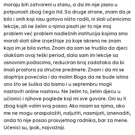
moraju biti zatvoreni u stanu, a da im nije jasno u
potpunosti zbog čega itd. Sa druge strane, znam da je
bilo i onih koji nisu gotovo ništa radili, ni slali učenicima
lekcije, ali ne želim o njima pisati jer to nije moj
problem već problem nadležnih institucija kojima smo
morali slati silne izvještaje za koje iskreno ne znam
koja im je bila svrha. Znam da sam se trudila da djeci
olakšam ovaj teški period, slala sam im lekcije sa
osnovnim podacima, reduciran broj zadataka da bi
imali prostora za stručne predmete. Znam i da mi se
dioptrija povećala i da molim Boga da ne bude istina
ono što se šuška da bismo i u septembru mogli
nastaviti online nastavu. Ne želim to, želim djecu u
učionici i njihove poglede koji mi sve govore. Oni su ti
zbog kojih volim svoj posao. Ako nisam sa njima, ako
me ne mogu oraspoložiti, naljutiti, nasmijati, iznenaditi,
onda to nije posao prosvjetnog radnika, bar za mene.
Učenici su, ipak, najvažniji.