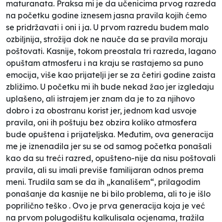
maturanata. Praksa mi je da učenicima prvog razreda
na početku godine iznesem jasna pravila kojih ćemo
se pridržavati i oni i ja. U prvom razredu budem malo
ozbiljnija, strožija dok ne nauče da se pravila moraju
poštovati. Kasnije, tokom preostala tri razreda, lagano
opuštam atmosferu i na kraju se rastajemo sa puno
emocija, više kao prijatelji jer se za četiri godine zaista
zbližimo. U početku mi ih bude nekad žao jer izgledaju
uplašeno, ali istrajem jer znam da je to za njihovo
dobro i za obostranu korist jer, jednom kad usvoje
pravila, oni ih poštuju bez obzira koliko atmosfera
bude opuštena i prijateljska. Međutim, ova generacija
me je iznenadila jer su se od samog početka ponašali
kao da su treći razred, opušteno-nije da nisu poštovali
pravila, ali su imali previše familijaran odnos prema
meni. Trudila sam se da ih „kanališem“, prilagodim
ponašanje da kasnije ne bi bilo problema, ali to je išlo
poprilično teško . Ovo je prva generacija koja je već
na prvom polugodištu kalkulisala ocjenama, tražila