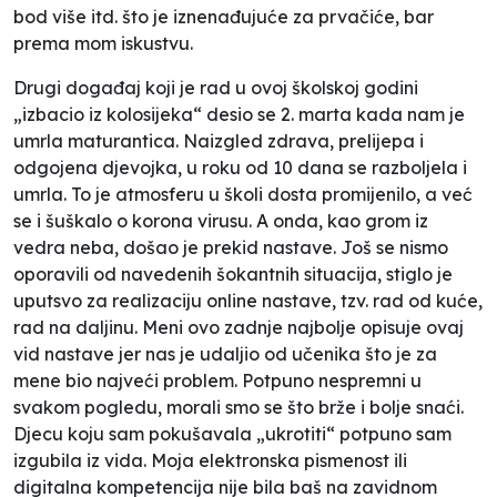
bod više itd. što je iznenađujuće za prvačiće, bar
prema mom iskustvu.
Drugi događaj koji je rad u ovoj školskoj godini
„izbacio iz kolosijeka“ desio se 2. marta kada nam je
umrla maturantica. Naizgled zdrava, prelijepa i
odgojena djevojka, u roku od 10 dana se razboljela i
umrla. To je atmosferu u školi dosta promijenilo, a već
se i šuškalo o korona virusu. A onda, kao grom iz
vedra neba, došao je prekid nastave. Još se nismo
oporavili od navedenih šokantnih situacija, stiglo je
uputsvo za realizaciju online nastave, tzv. rad od kuće,
rad na daljinu. Meni ovo zadnje najbolje opisuje ovaj
vid nastave jer nas je udaljio od učenika što je za
mene bio najveći problem. Potpuno nespremni u
svakom pogledu, morali smo se što brže i bolje snaći.
Djecu koju sam pokušavala „ukrotiti“ potpuno sam
izgubila iz vida. Moja elektronska pismenost ili
digitalna kompetencija nije bila baš na zavidnom