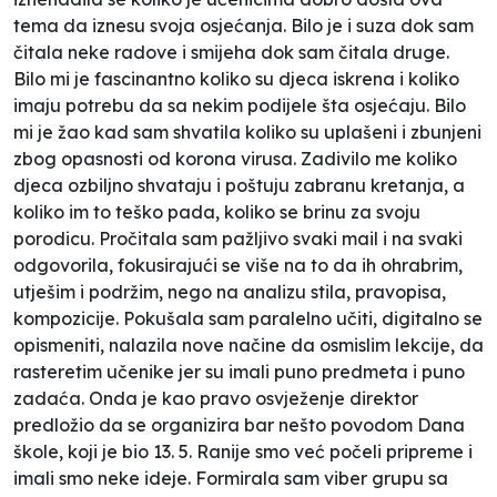
tema da iznesu svoja osjećanja. Bilo je i suza dok sam
čitala neke radove i smijeha dok sam čitala druge.
Bilo mi je fascinantno koliko su djeca iskrena i koliko
imaju potrebu da sa nekim podijele šta osjećaju. Bilo
mi je žao kad sam shvatila koliko su uplašeni i zbunjeni
zbog opasnosti od korona virusa. Zadivilo me koliko
djeca ozbiljno shvataju i poštuju zabranu kretanja, a
koliko im to teško pada, koliko se brinu za svoju
porodicu. Pročitala sam pažljivo svaki mail i na svaki
odgovorila, fokusirajući se više na to da ih ohrabrim,
utješim i podržim, nego na analizu stila, pravopisa,
kompozicije. Pokušala sam paralelno učiti, digitalno se
opismeniti, nalazila nove načine da osmislim lekcije, da
rasteretim učenike jer su imali puno predmeta i puno
zadaća. Onda je kao pravo osvježenje direktor
predložio da se organizira bar nešto povodom Dana
škole, koji je bio 13. 5. Ranije smo već počeli pripreme i
imali smo neke ideje. Formirala sam viber grupu sa