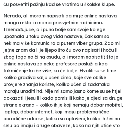
ću posvetiti pažnju kad se vratimo u školske klupe.
Nerado, ali moram napisati da mi je online nastava
mnogo rekla i o nama prosvjetnim radnicima.
Iznenađujuće, ali puno bolje sam svoje kolege
upoznala u toku ovog vida nastave, čak sam sa
nekima više komunicirala putem viber grupa. Žao mi
je(ne znam da li je lijepo što ću ovo napisati i hoću li
zbog toga naići na osudu, ali moram napisati) što je
online nastava za neke profesore poslužila kao
takmičenje ko će više, ko će bolje. Hvalili su se time
koliko gradiva šalju učenicima, koje sve oblike
provjere znanja koriste, koliko učenici zadataka
moraju uraditi itd. Nije mi samo jasno kome su se htjeli
dokazati i jesu li ikada pomislili kako je djeci sa druge
strane ekrana – koliko ih je koji nemaju dobar mobitel,
laptop, dobar internet, koji imaju problematične
porodične odnose, koliko su uplašeni, koliko ih živi na
selu pa imaju i druge obaveze, kako na njih utiče što