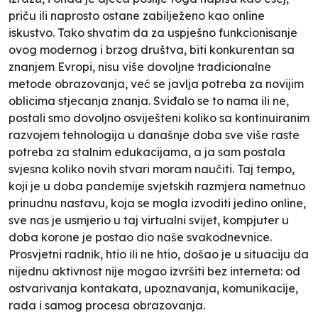
priču ili naprosto ostane zabilježeno kao online
iskustvo. Tako shvatim da za uspješno funkcionisanje
ovog modernog i brzog društva, biti konkurentan sa
znanjem Evropi, nisu više dovoljne tradicionalne
metode obrazovanja, već se javlja potreba za novijim
oblicima stjecanja znanja. Sviđalo se to nama ili ne,
postali smo dovoljno osviješteni koliko sa kontinuiranim
razvojem tehnologija u današnje doba sve više raste
potreba za stalnim edukacijama, a ja sam postala
svjesna koliko novih stvari moram naučiti. Taj tempo,
koji je u doba pandemije svjetskih razmjera nametnuo
prinudnu nastavu, koja se mogla izvoditi jedino online,
sve nas je usmjerio u taj virtualni svijet, kompjuter u
doba korone je postao dio naše svakodnevnice.
Prosvjetni radnik, htio ili ne htio, došao je u situaciju da
nijednu aktivnost nije mogao izvršiti bez interneta: od
ostvarivanja kontakata, upoznavanja, komunikacije,
rada i samog procesa obrazovanja.