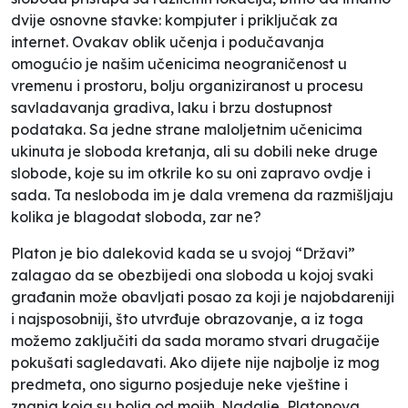
dvije osnovne stavke: kompjuter i priključak za
internet. Ovakav oblik učenja i podučavanja
omogućio je našim učenicima neograničenost u
vremenu i prostoru, bolju organiziranost u procesu
savladavanja gradiva, laku i brzu dostupnost
podataka. Sa jedne strane maloljetnim učenicima
ukinuta je sloboda kretanja, ali su dobili neke druge
slobode, koje su im otkrile ko su oni zapravo ovdje i
sada. Ta nesloboda im je dala vremena da razmišljaju
kolika je blagodat sloboda, zar ne?
Platon je bio dalekovid kada se u svojoj “Državi”
zalagao da se obezbijedi ona sloboda u kojoj svaki
građanin može obavljati posao za koji je najobdareniji
i najsposobniji, što utvrđuje obrazovanje, a iz toga
možemo zaključiti da sada moramo stvari drugačije
pokušati sagledavati. Ako dijete nije najbolje iz mog
predmeta, ono sigurno posjeduje neke vještine i
znanja koja su bolja od mojih. Nadalje, Platonova