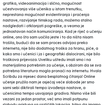
grafika, videoanimacija i slično, mogućnost
učestvovanja više učenika u istom trenutku,
neprestana mogućnost evidentiranja i praćenja
nastave, razvijanje timskog rada, možemo stalno
nadgledati i otklanjati pogreške, a veoma je
jednostavan način komuniciranja. Kad je riječ o učenju
online, ono što sam uočila jeste i to da ništa nisam
trošila, budući da se sam proces odvijao preko
interneta, nije bilo dodatnog troška za hranu, piće, a
kako smo i učenici i ja i geografski dislocirani, nije bilo
troškova prijevoza. Uveliku uštedu imali smo i na
materijalima potrebnim za učenje, s obzirom da se sva
potrebna literatura mogla pronaći na internetu. Hvala
Scribdu za mjesec dana besplatnog čitanja! Online
učenje pružilo nam je osjećaj veće slobode jer smo
sami sebi diktirali tempo izvođenja nastave, a
učenicima tempo usvajanja gradiva. Nismo više bili
vezani za jedan prostor, već smo imali potpunu
slobodu pristupa sa različitih lokacija, bitno da imamo