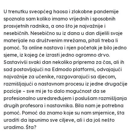
U trenutku sveopćeg haosa i zlokobne pandemije
spoznala sam koliko imamo vrijednih i sposobnih
prosvjetnih radnika, a ono što je najvažnije i
nesebičnih. Nesebično su iz dana u dan dijelili svoje
materijale na društvenim mrežama, pitali treba li
pomoć. Ta online nastava i njen početak je bilo jedno
sjeme, iz kojeg će izrasti jedno ogromno drvo.
Sastavivši svaki dan nekoliko priprema za čas, ali ih
sad postavljajući na Edmodo platformi, odvajajući
najvažnije za učenike, razgovarajući sa djecom,
razmišljajući o nastavnom procesu iz jedne drugačije
pozicije – sve mi je to dalo mogućnost da se
profesionalno usredsređujem i poslušam razmišljanja
drugih profesora i nastavnika. Bila nam je potrebna
pomoć. Pomoć da znamo koje su nam smjernice, šta
uraditi da ispunimo sve ciljeve, ali i da još nešto
uradimo. Šta?