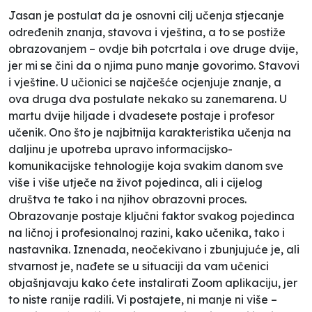
Jasan je postulat da je osnovni cilj učenja stjecanje
određenih znanja, stavova i vještina, a to se postiže
obrazovanjem – ovdje bih potcrtala i ove druge dvije,
jer mi se čini da o njima puno manje govorimo. Stavovi
i vještine. U učionici se najčešće ocjenjuje znanje, a
ova druga dva postulate nekako su zanemarena. U
martu dvije hiljade i dvadesete postaje i profesor
učenik. Ono što je najbitnija karakteristika učenja na
daljinu je upotreba upravo informacijsko-
komunikacijske tehnologije koja svakim danom sve
više i više utječe na život pojedinca, ali i cijelog
društva te tako i na njihov obrazovni proces.
Obrazovanje postaje ključni faktor svakog pojedinca
na ličnoj i profesionalnoj razini, kako učenika, tako i
nastavnika. Iznenada, neočekivano i zbunjujuće je, ali
stvarnost je, nađete se u situaciji da vam učenici
objašnjavaju kako ćete instalirati Zoom aplikaciju, jer
to niste ranije radili. Vi postajete, ni manje ni više –