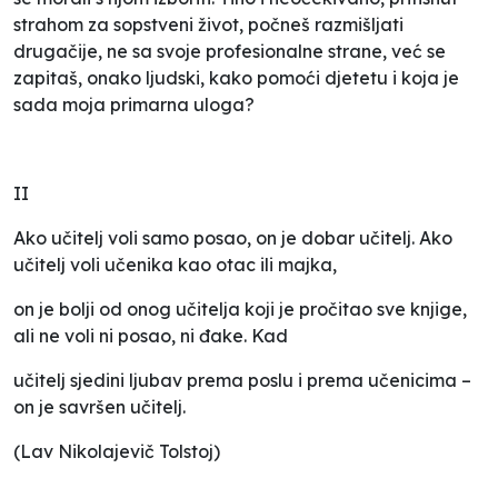
strahom za sopstveni život, počneš razmišljati
drugačije, ne sa svoje profesionalne strane, već se
zapitaš, onako ljudski, kako pomoći djetetu i koja je
sada moja primarna uloga?
II
Ako učitelj voli samo posao, on je dobar učitelj. Ako
učitelj voli učenika kao otac ili majka,
on je bolji od onog učitelja koji je pročitao sve knjige,
ali ne voli ni posao, ni đake. Kad
učitelj sjedini ljubav prema poslu i prema učenicima –
on je savršen učitelj.
(Lav Nikolajevič Tolstoj)