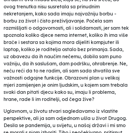
ovog trenutka nisu susretala sa prinudnim
nekretanjem, kako sada imaju najvažniju borbu -
borbu za život i čisto preživljavanje. Počela sam
razmišljati o odgovornosti, ali i solidarnosti, jer sam tek
spoznala koliko djece nema internet, koliko ih ima više
braće i sestara sa kojima mora dijeliti kompjuter ili
laptop, koliko je roditelja ostalo bez primanja. Sada,
uz obavezu da ih naučim nečemu, dobila sam puno
važniju, da ih saslušam, dam podršku, ohrabrenje. Ne,
neću reći da to ne radim, ali sam sada shvatila sve
važnosti odgojne funkcije. Obrazovni plan u velikoj
mjeri zamijenjen je onim ljudskim, u kojem sam trebala
svaki dan pitati djecu kako su, imaju li problema,
hrane, rade li im roditelji, od čega žive?
Uglavnom, u životu stvari sagledavamo iz vlastite
perspektive, ali ja sam odjednom ušla u život Drugog.
Desila se pandemija, u svijetu, u našoj državi i mi smo
se morali s njom izboriti. Tiho i neočekivano, pritisnut