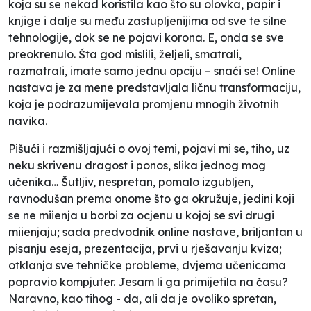
koja su se nekad koristila kao što su olovka, papir i
knjige i dalje su među zastupljenijima od sve te silne
tehnologije, dok se ne pojavi korona. E, onda se sve
preokrenulo. Šta god mislili, željeli, smatrali,
razmatrali, imate samo jednu opciju – snaći se! Online
nastava je za mene predstavljala ličnu transformaciju,
koja je podrazumijevala promjenu mnogih životnih
navika.
Pišući i razmišljajući o ovoj temi, pojavi mi se, tiho, uz
neku skrivenu dragost i ponos, slika jednog mog
učenika… Šutljiv, nespretan, pomalo izgubljen,
ravnodušan prema onome što ga okružuje, jedini koji
se ne miienja u borbi za ocjenu u kojoj se svi drugi
miienjaju; sada predvodnik online nastave, briljantan u
pisanju eseja, prezentacija, prvi u rješavanju kviza;
otklanja sve tehničke probleme, dvjema učenicama
popravio kompjuter. Jesam li ga primijetila na času?
Naravno, kao tihog - da, ali da je ovoliko spretan,