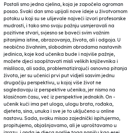
Postali smo jedna cjelina, koja je započela ogroman
posao. Svaki dan smo upijali nove ideje u životvornom
potoku u koji su se ulijevale najveći izvori profesorske
mudrosti, i tako smo svoju pažnju usmjeravali na
pozitivne stvari, svjesno se baveći svim važnim
pitanjima istine, obrazovanja, života, ali i odgoja. U
neobično živahnim, slobodnim obradama nastavnih
jedinica, koje kod učenika bude i najviše pažnje,
možete djeci saopštavati misli velikih književnika i
mislilaca, ali sada, problematizirajući osnovna pitanja
života, jer su učenici prvi put vidjeli sasvim jednu
drugačiju perspektivu, u kojoj više život ne
sagledavaju iz perspektive učenika, jer nismo na
klasičnom času, već iz perspektive jednakih. On -
učenik kući ima pet uloga, ulogu brata, rođaka,
djeteta, sina, unuka i sve je to uključeno u online
nastavu. Sada, svaku misao zajednički ispitujermo,
propitujemo, objašnjavamo, ali je uproštavamo u
izrazu, i onda je djeca poslije toga napišu kao esej,