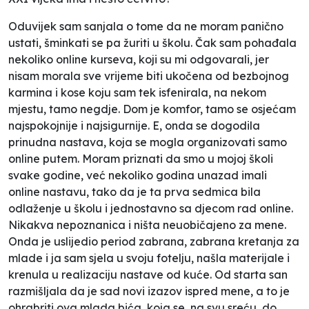
Oduvijek sam sanjala o tome da ne moram panično
ustati, šminkati se pa žuriti u školu. Čak sam pohađala
nekoliko online kurseva, koji su mi odgovarali, jer
nisam morala sve vrijeme biti ukočena od bezbojnog
karmina i kose koju sam tek isfenirala, na nekom
mjestu, tamo negdje. Dom je komfor, tamo se osjećam
najspokojnije i najsigurnije. E, onda se dogodila
prinudna nastava, koja se mogla organizovati samo
online putem. Moram priznati da smo u mojoj školi
svake godine, već nekoliko godina unazad imali
online nastavu, tako da je ta prva sedmica bila
odlaženje u školu i jednostavno sa djecom rad online.
Nikakva nepoznanica i ništa neuobičajeno za mene.
Onda je uslijedio period zabrana, zabrana kretanja za
mlade i ja sam sjela u svoju fotelju, našla materijale i
krenula u realizaciju nastave od kuće. Od starta san
razmišljala da je sad novi izazov ispred mene, a to je
ohrabriti ova mlada bića, koja se, na svu sreću, do