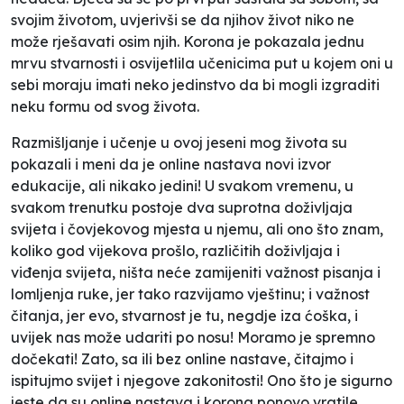
svojim životom, uvjerivši se da njihov život niko ne
može rješavati osim njih. Korona je pokazala jednu
mrvu stvarnosti i osvijetlila učenicima put u kojem oni u
sebi moraju imati neko jedinstvo da bi mogli izgraditi
neku formu od svog života.
Razmišljanje i učenje u ovoj jeseni mog života su
pokazali i meni da je online nastava novi izvor
edukacije, ali nikako jedini! U svakom vremenu, u
svakom trenutku postoje dva suprotna doživljaja
svijeta i čovjekovog mjesta u njemu, ali ono što znam,
koliko god vijekova prošlo, različitih doživljaja i
viđenja svijeta, ništa neće zamijeniti važnost pisanja i
lomljenja ruke, jer tako razvijamo vještinu; i važnost
čitanja, jer evo, stvarnost je tu, negdje iza ćoška, i
uvijek nas može udariti po nosu! Moramo je spremno
dočekati! Zato, sa ili bez online nastave, čitajmo i
ispitujmo svijet i njegove zakonitosti! Ono što je sigurno
jeste da su online nastava i korona ponovo vratile