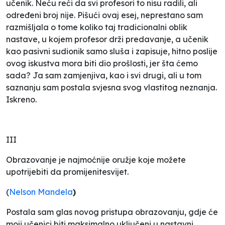
učenik. Neću reći da svi profesori to nisu radili, ali
određeni broj nije. Pišući ovaj esej, neprestano sam
razmišljala o tome koliko taj tradicionalni oblik
nastave, u kojem profesor drži predavanje, a učenik
kao pasivni sudionik samo sluša i zapisuje, hitno poslije
ovog iskustva mora biti dio prošlosti, jer šta ćemo
sada? Ja sam zamjenjiva, kao i svi drugi, ali u tom
saznanju sam postala svjesna svog vlastitog neznanja.
Iskreno.
III
Obrazovanje je najmoćnije oružje koje možete
upotrijebiti da promijenite
svijet.
(
Nelson Mandela
)
Postala sam glas novog pristupa obrazovanju, gdje će
moji učenici biti maksimalno uključeni u nastavni