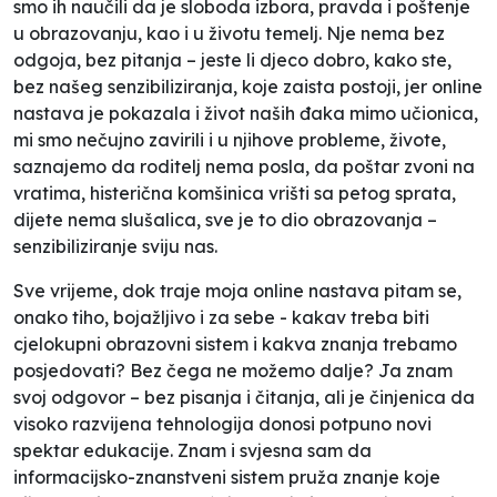
smo ih naučili da je sloboda izbora, pravda i poštenje
u obrazovanju, kao i u životu temelj. Nje nema bez
odgoja, bez pitanja – jeste li djeco dobro, kako ste,
bez našeg senzibiliziranja, koje zaista postoji, jer online
nastava je pokazala i život naših đaka mimo učionica,
mi smo nečujno zavirili i u njihove probleme, živote,
saznajemo da roditelj nema posla, da poštar zvoni na
vratima, histerična komšinica vrišti sa petog sprata,
dijete nema slušalica, sve je to dio obrazovanja –
senzibiliziranje sviju nas.
Sve vrijeme, dok traje moja online nastava pitam se,
onako tiho, bojažljivo i za sebe - kakav treba biti
cjelokupni obrazovni sistem i kakva znanja trebamo
posjedovati? Bez čega ne možemo dalje? Ja znam
svoj odgovor – bez pisanja i čitanja, ali je činjenica da
visoko razvijena tehnologija donosi potpuno novi
spektar edukacije. Znam i svjesna sam da
informacijsko-znanstveni sistem pruža znanje koje