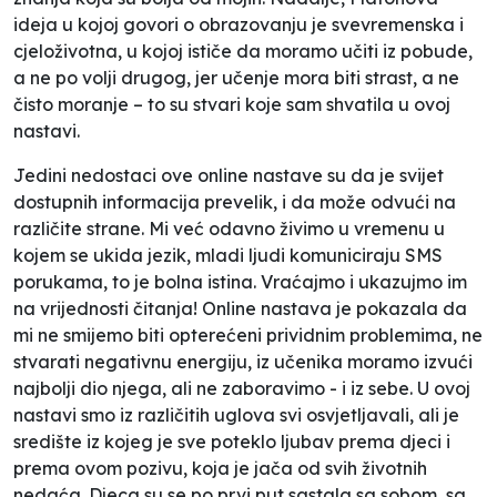
ideja u kojoj govori o obrazovanju je svevremenska i
cjeloživotna, u kojoj ističe da moramo učiti iz pobude,
a ne po volji drugog, jer učenje mora biti strast, a ne
čisto moranje – to su stvari koje sam shvatila u ovoj
nastavi.
Jedini nedostaci ove online nastave su da je svijet
dostupnih informacija prevelik, i da može odvući na
različite strane. Mi već odavno živimo u vremenu u
kojem se ukida jezik, mladi ljudi komuniciraju SMS
porukama, to je bolna istina. Vraćajmo i ukazujmo im
na vrijednosti čitanja! Online nastava je pokazala da
mi ne smijemo biti opterećeni prividnim problemima, ne
stvarati negativnu energiju, iz učenika moramo izvući
najbolji dio njega, ali ne zaboravimo - i iz sebe. U ovoj
nastavi smo iz različitih uglova svi osvjetljavali, ali je
središte iz kojeg je sve poteklo ljubav prema djeci i
prema ovom pozivu, koja je jača od svih životnih
nedaća. Djeca su se po prvi put sastala sa sobom, sa