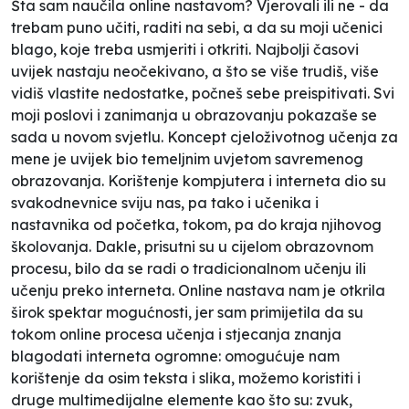
Šta sam naučila online nastavom? Vjerovali ili ne - da
trebam puno učiti, raditi na sebi, a da su moji učenici
blago, koje treba usmjeriti i otkriti. Najbolji časovi
uvijek nastaju neočekivano, a što se više trudiš, više
vidiš vlastite nedostatke, počneš sebe preispitivati. Svi
moji poslovi i zanimanja u obrazovanju pokazaše se
sada u novom svjetlu. Koncept cjeloživotnog učenja za
mene je uvijek bio temeljnim uvjetom savremenog
obrazovanja. Korištenje kompjutera i interneta dio su
svakodnevnice sviju nas, pa tako i učenika i
nastavnika od početka, tokom, pa do kraja njihovog
školovanja. Dakle, prisutni su u cijelom obrazovnom
procesu, bilo da se radi o tradicionalnom učenju ili
učenju preko interneta. Online nastava nam je otkrila
širok spektar mogućnosti, jer sam primijetila da su
tokom online procesa učenja i stjecanja znanja
blagodati interneta ogromne: omogućuje nam
korištenje da osim teksta i slika, možemo koristiti i
druge multimedijalne elemente kao što su: zvuk,