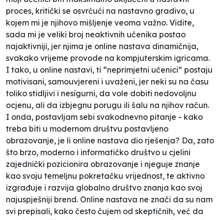
proces, kritički se osvrćući na nastavno gradivo, u
kojem mi je njihovo mišljenje veoma važno. Vidite,
sada mi je veliki broj neaktivnih učenika postao
najaktivniji, jer njima je online nastava dinamičnija,
svakako vrijeme provode na kompjuterskim igricama.
I tako, u online nastavi, ti “neprimjetni učenici” postaju
motivisani, samouvjereni i uvaženi, jer neki su na času
toliko stidljivi i nesigurni, da vole dobiti nedovoljnu
ocjenu, ali da izbjegnu porugu ili šalu na njihov račun.
I onda, postavljam sebi svakodnevno pitanje - kako
treba biti u modernom društvu postavljeno
obrazovanje, je li online nastava dio rješenja? Da, zato
što brzo, moderno i informatičko društvo u cjelini
zajednički pozicionira obrazovanje i njeguje znanje
kao svoju temeljnu pokretačku vrijednost, te aktivno
izgrađuje i razvija globalno društvo znanja kao svoj
najuspješniji brend. Online nastava ne znači da su nam
svi prepisali, kako često čujem od skeptičnih, već da