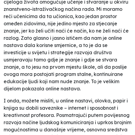
cijeloga života omogućuje učenje i stvaranje u okviru
znanstveno-istraživačkog načina rada. Mi moramo
reći učenicima da ta učionica, kao jedan prostor
omeđen zidovima, nije jedino mjesto za stjecanje
znanje, jer ko želi učiti naći će način, ko ne želi naći će
razlog. Zato glasno i jasno ističem da nam je online
nastava dala korisne smjernice, a to je da se
investicije u svijetu i strategije razvoja društva
usmjeravaju tamo gdje je znanje i gdje se stvara
znanje, a to jesu na prvom mjestu škole, ali da poslije
ovoga mora postojati program stalne, kontinuirane
edukacije ljudi koji nam nude znanje. To je velikim
dijelom pokazala online nastava.
I onda, možete misliti, u online nastavi, olovka, papir i
knjiga su dobili saveznike – internet i sposobnost i
kreativnost profesora. Posmatrajući putem povijesnog
razvoja načine ljudskog komuniciranja i uprkos brojnim
mogućnostima u današnje vrijeme, osnovna sredstva