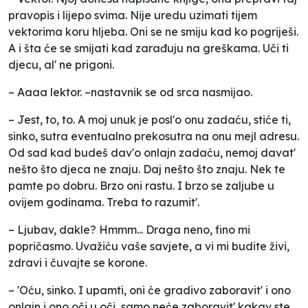
pravopis i lijepo svima. Nije uredu uzimati tijem
vektorima koru hljeba. Oni se ne smiju kad ko pogriješi.
A i šta će se smijati kad zarađuju na greškama. Uči ti
djecu, al' ne prigoni.
– Aaaa lektor. –nastavnik se od srca nasmijao.
– Jest, to, to. A moj unuk je posl'o onu zadaću, stiće ti,
sinko, sutra eventualno prekosutra na onu mejl adresu.
Od sad kad budeš dav'o onlajn zadaću, nemoj davat'
nešto što djeca ne znaju. Daj nešto što znaju. Nek te
pamte po dobru. Brzo oni rastu. I brzo se zaljube u
ovijem godinama. Treba to razumit'.
– Ljubav, dakle? Hmmm... Draga neno, fino mi
popričasmo. Uvažiću vaše savjete, a vi mi budite živi,
zdravi i čuvajte se korone.
– 'Oću, sinko. I upamti, oni će gradivo zaboravit' i ono
onlajn i ono oči u oči, samo neće zaboravit' kakav ste