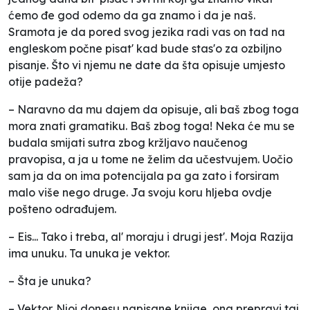
ćemo đe god odemo da ga znamo i da je naš.
Sramota je da pored svog jezika radi vas on tad na
engleskom počne pisat' kad bude stas'o za ozbiljno
pisanje. Što vi njemu ne date da šta opisuje umjesto
otije padeža?
– Naravno da mu dajem da opisuje, ali baš zbog toga
mora znati gramatiku. Baš zbog toga! Neka će mu se
budala smijati sutra zbog kržljavo naučenog
pravopisa, a ja u tome ne želim da učestvujem. Uočio
sam ja da on ima potencijala pa ga zato i forsiram
malo više nego druge. Ja svoju koru hljeba ovdje
pošteno odrađujem.
– Eis... Tako i treba, al' moraju i drugi jest'. Moja Razija
ima unuku. Ta unuka je vektor.
– Šta je unuka?
– Vektor. Njoj donesu napisane knjige, ona prepravi taj