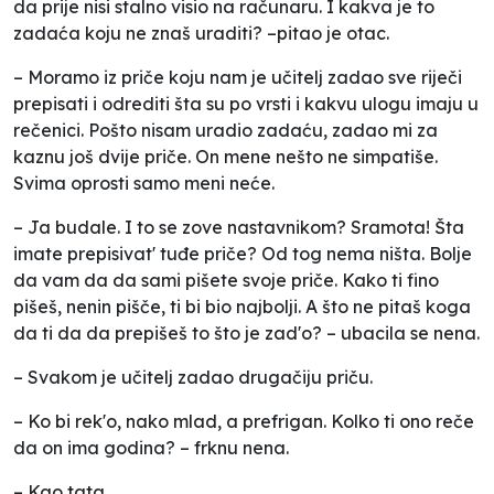
da prije nisi stalno visio na računaru. I kakva je to
zadaća koju ne znaš uraditi? –pitao je otac.
– Moramo iz priče koju nam je učitelj zadao sve riječi
prepisati i odrediti šta su po vrsti i kakvu ulogu imaju u
rečenici. Pošto nisam uradio zadaću, zadao mi za
kaznu još dvije priče. On mene nešto ne simpatiše.
Svima oprosti samo meni neće.
– Ja budale. I to se zove nastavnikom? Sramota! Šta
imate prepisivat' tuđe priče? Od tog nema ništa. Bolje
da vam da da sami pišete svoje priče. Kako ti fino
pišeš, nenin pišče, ti bi bio najbolji. A što ne pitaš koga
da ti da da prepišeš to što je zad'o? – ubacila se nena.
– Svakom je učitelj zadao drugačiju priču.
– Ko bi rek'o, nako mlad, a prefrigan. Kolko ti ono reče
da on ima godina? – frknu nena.
– Kao tata.