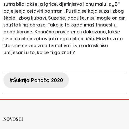
sutra bilo lakše, a igrice, djetinjstvo i onu malu iz „B“
odjeljenja ostaviti po strani. Pustila se koja suza i zbog
škole i zbog ljubavi. Suze se, doduše, nisu mogle onlajn
spuštati niz obraze. Tako je to kada imaš trinaest u
doba korone. Konačno provjereno i dokazano, lakše
se bilo onlajn zabavljati nego onlajn učiti. Možda zato
što srce ne zna za alternativu ili što odrasli nisu
umiješani u to, ko će ti ga znati?
#Šukrija Pandžo 2020
NOVOSTI