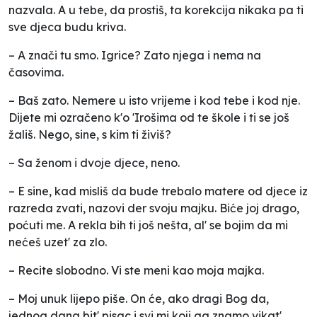
nazvala. A u tebe, da prostiš, ta korekcija nikaka pa ti
sve djeca budu kriva.
– A znači tu smo. Igrice? Zato njega i nema na
časovima.
– Baš zato. Nemere u isto vrijeme i kod tebe i kod nje.
Dijete mi ozračeno k'o 'Irošima od te škole i ti se još
žališ. Nego, sine, s kim ti živiš?
– Sa ženom i dvoje djece, neno.
– E sine, kad misliš da bude trebalo matere od djece iz
razreda zvati, nazovi der svoju majku. Biće joj drago,
poćuti me. A rekla bih ti još nešta, al' se bojim da mi
nećeš uzet' za zlo.
– Recite slobodno. Vi ste meni kao moja majka.
– Moj unuk lijepo piše. On će, ako dragi Bog da,
jednog dana bit' pisac i svi mi koji ga znamo vikat'