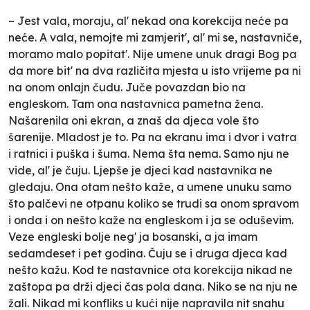
– Jest vala, moraju, al' nekad ona korekcija neće pa
neće. A vala, nemojte mi zamjerit', al' mi se, nastavniče,
moramo malo popitat'. Nije umene unuk dragi Bog pa
da more bit' na dva različita mjesta u isto vrijeme pa ni
na onom onlajn čudu. Juče povazdan bio na
engleskom. Tam ona nastavnica pametna žena.
Našarenila oni ekran, a znaš da djeca vole što
šarenije. Mladost je to. Pa na ekranu ima i dvor i vatra
i ratnici i puška i šuma. Nema šta nema. Samo nju ne
vide, al' je čuju. Ljepše je djeci kad nastavnika ne
gledaju. Ona otam nešto kaže, a umene unuku samo
što palčevi ne otpanu koliko se trudi sa onom spravom
i onda i on nešto kaže na engleskom i ja se oduševim.
Veze engleski bolje neg' ja bosanski, a ja imam
sedamdeset i pet godina. Čuju se i druga djeca kad
nešto kažu. Kod te nastavnice ota korekcija nikad ne
zaštopa pa drži djeci čas pola dana. Niko se na nju ne
žali. Nikad mi konfliks u kući nije napravila nit snahu