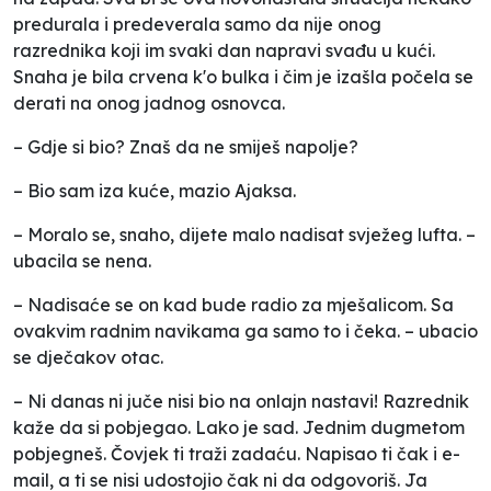
predurala i predeverala samo da nije onog
razrednika koji im svaki dan napravi svađu u kući.
Snaha je bila crvena k'o bulka i čim je izašla počela se
derati na onog jadnog osnovca.
– Gdje si bio? Znaš da ne smiješ napolje?
– Bio sam iza kuće, mazio Ajaksa.
– Moralo se, snaho, dijete malo nadisat svježeg lufta. –
ubacila se nena.
– Nadisaće se on kad bude radio za mješalicom. Sa
ovakvim radnim navikama ga samo to i čeka. – ubacio
se dječakov otac.
– Ni danas ni juče nisi bio na onlajn nastavi! Razrednik
kaže da si pobjegao. Lako je sad. Jednim dugmetom
pobjegneš. Čovjek ti traži zadaću. Napisao ti čak i e-
mail, a ti se nisi udostojio čak ni da odgovoriš. Ja