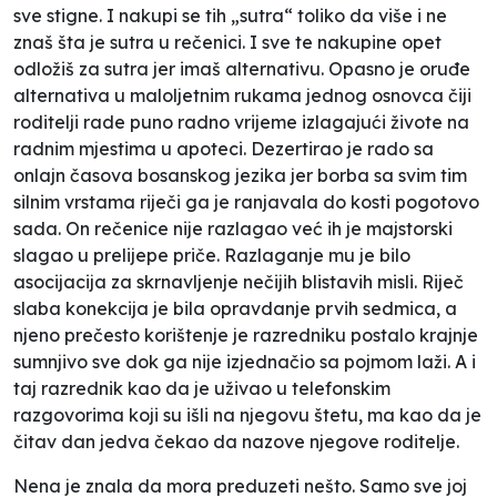
sve stigne. I nakupi se tih „sutra“ toliko da više i ne
znaš šta je sutra u rečenici. I sve te nakupine opet
odložiš za sutra jer imaš alternativu. Opasno je oruđe
alternativa u maloljetnim rukama jednog osnovca čiji
roditelji rade puno radno vrijeme izlagajući živote na
radnim mjestima u apoteci. Dezertirao je rado sa
onlajn časova bosanskog jezika jer borba sa svim tim
silnim vrstama riječi ga je ranjavala do kosti pogotovo
sada. On rečenice nije razlagao već ih je majstorski
slagao u prelijepe priče. Razlaganje mu je bilo
asocijacija za skrnavljenje nečijih blistavih misli. Riječ
slaba konekcija je bila opravdanje prvih sedmica, a
njeno prečesto korištenje je razredniku postalo krajnje
sumnjivo sve dok ga nije izjednačio sa pojmom laži. A i
taj razrednik kao da je uživao u telefonskim
razgovorima koji su išli na njegovu štetu, ma kao da je
čitav dan jedva čekao da nazove njegove roditelje.
Nena je znala da mora preduzeti nešto. Samo sve joj