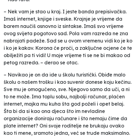
– Nek vam je stao u kraj. I jeste banda prepisivačka.
Imaš internet, knjige i sveske. Krajnje je vrijeme da
barem naučiš osnovno iz sintakse. Imaš svo vrijeme
ovog svijeta pogotovo sad. Pola vam razreda ne zna
nabrojati padeže. Sad se u ovom vremenu vidi ko je ko
i ko je kakav. Korona će proći, a zaključne ocjene će te
obilježiti pa ti vidi! U moje vrijeme ti se ne bi makao od
petog razreda. – derao se otac.
– Navikao je on da ide u školu turistički. Obiđe malo
školu o našem trošku i kao suvenir donese koju kečinu.
Sve mu je omogućeno, sve. Njegovo samo da uči, a ni
to ne može. Ima toplu sobu, najbolji računar, plaćen
internet, majka mu kuha šta god poželi i opet belaj.
Šta bi da si kao ona djeca što im nevladine
organizacije doniraju računare i što nemaju čime da
plate internet? Oni svoje roditelje ne brukaju ovako
kao ti mene, sramoto jedna, već se trude maksimalno.