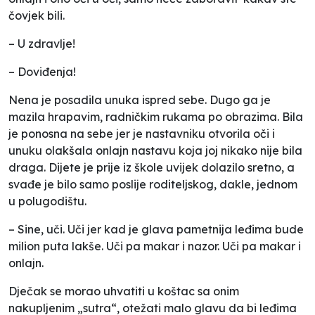
čovjek bili.
– U zdravlje!
– Doviđenja!
Nena je posadila unuka ispred sebe. Dugo ga je
mazila hrapavim, radničkim rukama po obrazima. Bila
je ponosna na sebe jer je nastavniku otvorila oči i
unuku olakšala onlajn nastavu koja joj nikako nije bila
draga. Dijete je prije iz škole uvijek dolazilo sretno, a
svađe je bilo samo poslije roditeljskog, dakle, jednom
u polugodištu.
– Sine, uči. Uči jer kad je glava pametnija leđima bude
milion puta lakše. Uči pa makar i nazor. Uči pa makar i
onlajn.
Dječak se morao uhvatiti u koštac sa onim
nakupljenim „sutra“, otežati malo glavu da bi leđima