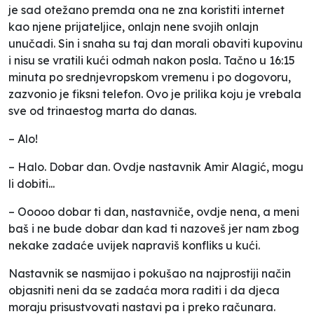
je sad otežano premda ona ne zna koristiti internet
kao njene prijateljice, onlajn nene svojih onlajn
unučadi. Sin i snaha su taj dan morali obaviti kupovinu
i nisu se vratili kući odmah nakon posla. Tačno u 16:15
minuta po srednjevropskom vremenu i po dogovoru,
zazvonio je fiksni telefon. Ovo je prilika koju je vrebala
sve od trinaestog marta do danas.
– Alo!
– Halo. Dobar dan. Ovdje nastavnik Amir Alagić, mogu
li dobiti...
– Ooooo dobar ti dan, nastavniče, ovdje nena, a meni
baš i ne bude dobar dan kad ti nazoveš jer nam zbog
nekake zadaće uvijek napraviš konfliks u kući.
Nastavnik se nasmijao i pokušao na najprostiji način
objasniti neni da se zadaća mora raditi i da djeca
moraju prisustvovati nastavi pa i preko računara.