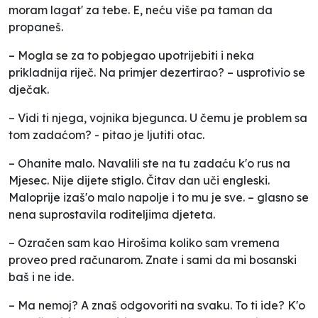
moram lagat' za tebe. E, neću više pa taman da
propaneš.
– Mogla se za to pobjegao upotrijebiti i neka
prikladnija riječ. Na primjer dezertirao? – usprotivio se
dječak.
– Vidi ti njega, vojnika bjegunca. U čemu je problem sa
tom zadaćom? - pitao je ljutiti otac.
– Ohanite malo. Navalili ste na tu zadaću k'o rus na
Mjesec. Nije dijete stiglo. Čitav dan uči engleski.
Maloprije izaš'o malo napolje i to mu je sve. – glasno se
nena suprostavila roditeljima djeteta.
– Ozračen sam kao Hirošima koliko sam vremena
proveo pred računarom. Znate i sami da mi bosanski
baš i ne ide.
– Ma nemoj? A znaš odgovoriti na svaku. To ti ide? K'o