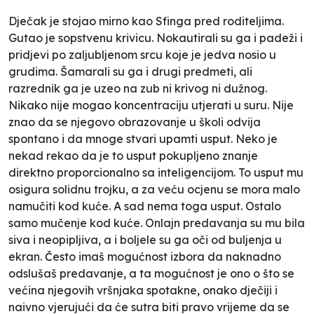
Dječak je stojao mirno kao Sfinga pred roditeljima.
Gutao je sopstvenu krivicu. Nokautirali su ga i padeži i
pridjevi po zaljubljenom srcu koje je jedva nosio u
grudima. Šamarali su ga i drugi predmeti, ali
razrednik ga je uzeo na zub ni krivog ni dužnog.
Nikako nije mogao koncentraciju utjerati u suru. Nije
znao da se njegovo obrazovanje u školi odvija
spontano i da mnoge stvari upamti usput. Neko je
nekad rekao da je to usput pokupljeno znanje
direktno proporcionalno sa inteligencijom. To usput mu
osigura solidnu trojku, a za veću ocjenu se mora malo
namučiti kod kuće. A sad nema toga usput. Ostalo
samo mučenje kod kuće. Onlajn predavanja su mu bila
siva i neopipljiva, a i boljele su ga oči od buljenja u
ekran. Često imaš mogućnost izbora da naknadno
odslušaš predavanje, a ta mogućnost je ono o što se
većina njegovih vršnjaka spotakne, onako dječiji i
naivno vjerujući da će sutra biti pravo vrijeme da se