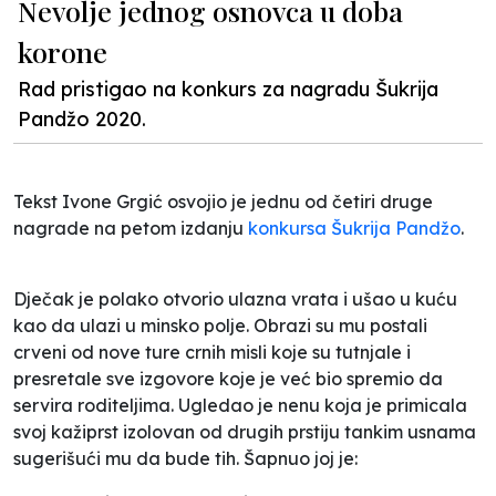
Nevolje jednog osnovca u doba
korone
Rad pristigao na konkurs za nagradu Šukrija
Pandžo 2020.
Tekst Ivone Grgić osvojio je jednu od četiri druge
nagrade na petom izdanju
konkursa Šukrija Pandžo
.
Dječak je polako otvorio ulazna vrata i ušao u kuću
kao da ulazi u minsko polje. Obrazi su mu postali
crveni od nove ture crnih misli koje su tutnjale i
presretale sve izgovore koje je već bio spremio da
servira roditeljima. Ugledao je nenu koja je primicala
svoj kažiprst izolovan od drugih prstiju tankim usnama
sugerišući mu da bude tih. Šapnuo joj je: