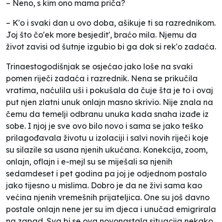
– Neno, s kim ono mama priča?
– K'o i svaki dan u ovo doba, ašikuje ti sa razrednikom.
Joj što čo'ek more besjedit', braćo mila. Njemu da
život zavisi od šutnje izgubio bi ga dok si rek'o zadaća.
Trinaestogodišnjak se osjećao jako loše na svaki
pomen riječi zadaća i razrednik. Nena se prikučila
vratima, naćulila uši i pokušala da čuje šta je to i ovaj
put njen zlatni unuk onlajn masno skrivio. Nije znala na
čemu da temelji odbranu unuka kada snaha izađe iz
sobe. I njoj je sve ovo bilo novo i sama se jako teško
prilagođavala životu u izolaciji i salvi novih riječi koje
su silazile sa usana njenih ukućana. Konekcija, zoom,
onlajn, oflajn i e-mejl su se miješali sa njenih
sedamdeset i pet godina pa joj je odjednom postalo
jako tijesno u mislima. Dobro je da ne živi sama kao
većina njenih vremešnih prijateljica. One su još davno
postale onlajn nene jer su im djeca i unučad emigrirala
na zapad. Sva bi se ova novonastala situacija nekako