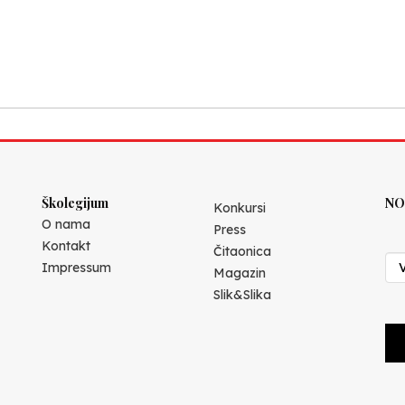
Školegijum
NO
Konkursi
O nama
Press
Kontakt
Čitaonica
Impressum
Magazin
Slik&Slika