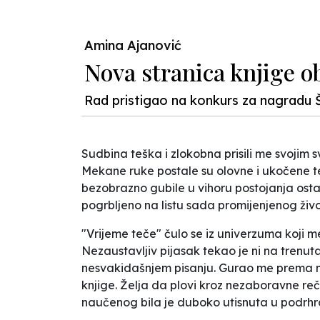
Amina Ajanović
Nova stranica knjige o
Rad pristigao na konkurs za nagradu 
Sudbina teška i zlokobna prisili me svojim
Mekane ruke postale su olovne i ukočene te
bezobrazno gubile u vihoru postojanja ostavl
pogrbljeno na listu sada promijenjenog živo
"Vrijeme teče" čulo se iz univerzuma koji 
Nezaustavljiv pijasak tekao je ni na trenu
nesvakidašnjem pisanju. Gurao me prema napr
knjige. Želja da plovi kroz nezaboravne re
naučenog bila je duboko utisnuta u podrhr