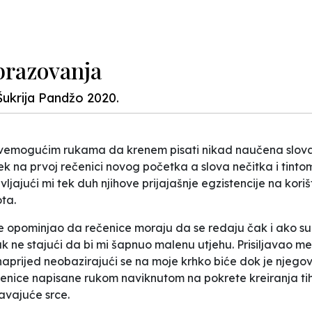
brazovanja
Šukrija Pandžo 2020.
 svemogućim rukama da krenem pisati nikad naučena slova 
k na prvoj rečenici novog početka a slova nečitka i tintom
jajući mi tek duh njihove prijajašnje egzistencije na koriš
ta.
me opominjao da rečenice moraju da se redaju čak i ako su 
tak ne stajući da bi mi šapnuo malenu utjehu. Prisiljavao 
ijed neobazirajući se na moje krhko biće dok je njegova j
čenice napisane rukom naviknutom na pokrete kreiranja ti
avajuće srce.