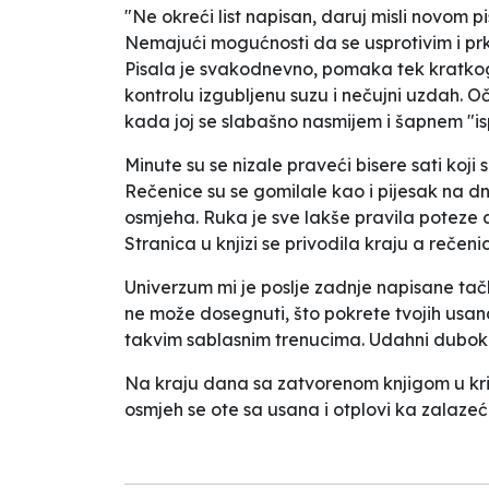
"Ne okreći list napisan, daruj misli novom 
Nemajući mogućnosti da se usprotivim i pr
Pisala je svakodnevno, pomaka tek kratkog
kontrolu izgubljenu suzu i nečujni uzdah. 
kada joj se slabašno nasmijem i šapnem "isp
Minute su se nizale praveći bisere sati koji s
Rečenice su se gomilale kao i pijesak na dn
osmjeha. Ruka je sve lakše pravila poteze a 
Stranica u knjizi se privodila kraju a reče
Univerzum mi je poslje zadnje napisane tač
ne može dosegnuti, što pokrete tvojih usana
takvim sablasnim trenucima. Udahni duboko i 
Na kraju dana sa zatvorenom knjigom u kri
osmjeh se ote sa usana i otplovi ka zalaze