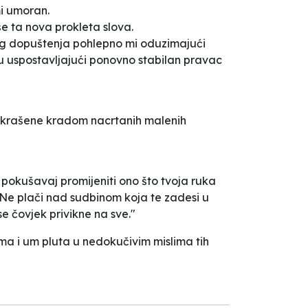
mi umoran.
e ta nova prokleta slova.
mog dopuštenja pohlepno mi oduzimajući
ju uspostavljajući ponovno stabilan pravac
 i ukrašene kradom nacrtanih malenih
 pokušavaj promijeniti ono što tvoja ruka
. Ne plači nad sudbinom koja te zadesi u
se čovjek privikne na sve."
ma i um pluta u nedokučivim mislima tih