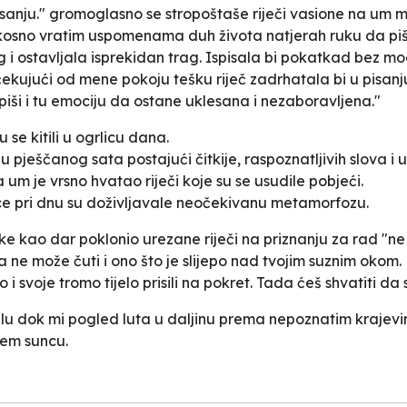
pisanju." gromoglasno se stropoštaše riječi vasione na um 
kosno vratim uspomenama duh života natjerah ruku da piš
 i ostavljala isprekidan trag. Ispisala bi pokatkad bez 
Očekujući od mene pokoju tešku riječ zadrhatala bi u pisan
iši i tu emociju da ostane uklesana i nezaboravljena."
u se kitili u ogrlicu dana.
u pješčanog sata postajući čitkije, raspoznatljivih slova
um je vrsno hvatao riječi koje su se usudile pobjeći.
nice pri dnu su doživljavale neočekivanu metamorfozu.
ke kao dar poklonio urezane riječi na priznanju za rad "ne
 ne može čuti i ono što je slijepo nad tvojim suznim okom
svoje tromo tijelo prisili na pokret. Tada ćeš shvatiti da 
lu dok mi pogled luta u daljinu prema nepoznatim krajevi
ćem suncu.