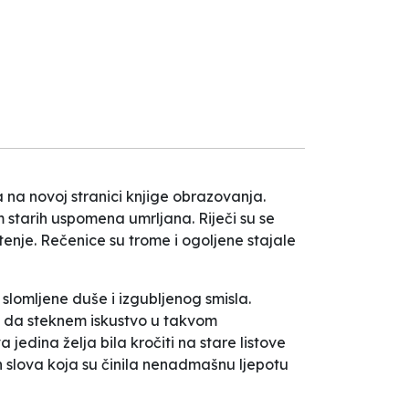
na novoj stranici knjige obrazovanja.
 starih uspomena umrljana. Riječi su se
tenje. Rečenice su trome i ogoljene stajale
slomljene duše i izgubljenog smisla.
me da steknem iskustvo u takvom
edina želja bila kročiti na stare listove
h slova koja su činila nenadmašnu ljepotu