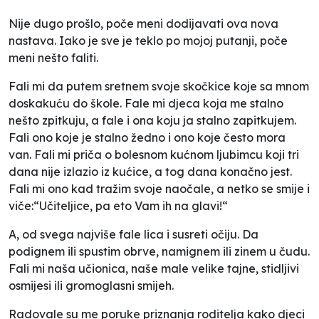
Nije dugo prošlo, poče meni dodijavati ova nova
nastava. Iako je sve je teklo po mojoj putanji, poče
meni nešto faliti.
Fali mi da putem sretnem svoje skočkice koje sa mnom
doskakuću do škole. Fale mi djeca koja me stalno
nešto zpitkuju, a fale i ona koju ja stalno zapitkujem.
Fali ono koje je stalno žedno i ono koje često mora
van. Fali mi priča o bolesnom kućnom ljubimcu koji tri
dana nije izlazio iz kućice, a tog dana konačno jest.
Fali mi ono kad tražim svoje naočale, a netko se smije i
viče:“Učiteljice, pa eto Vam ih na glavi!“
A, od svega najviše fale lica i susreti očiju. Da
podignem ili spustim obrve, namignem ili zinem u čudu.
Fali mi naša učionica, naše male velike tajne, stidljivi
osmijesi ili gromoglasni smijeh.
Radovale su me poruke priznanja roditelja kako djeci