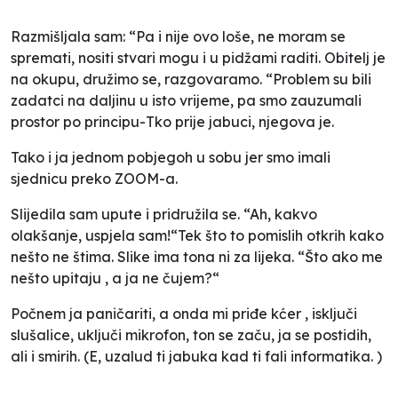
Razmišljala sam: “Pa i nije ovo loše, ne moram se
spremati, nositi stvari mogu i u pidžami raditi. Obitelj je
na okupu, družimo se, razgovaramo. “Problem su bili
zadatci na daljinu u isto vrijeme, pa smo zauzumali
prostor po principu-Tko prije jabuci, njegova je.
Tako i ja jednom pobjegoh u sobu jer smo imali
sjednicu preko ZOOM-a.
Slijedila sam upute i pridružila se. “Ah, kakvo
olakšanje, uspjela sam!“Tek što to pomislih otkrih kako
nešto ne štima. Slike ima tona ni za lijeka. “Što ako me
nešto upitaju , a ja ne čujem?“
Počnem ja paničariti, a onda mi priđe kćer , isključi
slušalice, uključi mikrofon, ton se začu, ja se postidih,
ali i smirih. (E, uzalud ti jabuka kad ti fali informatika. )