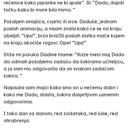
rečenice kako japanke ne bi spale“. Ili: “Dado, dopiši
točku kako bi more bilo mirno. “
Pošaljem smajlića, cvjetić ili srce. Doduše, jednom
poslah animaciju, a nisam znala kako će se na kraju
izbeljiti. “Ups!“, brzo briši!Ili poslah slatko mače kojem
na kraju iskočiše rogovi. Opet “Ups!“
Stiže mi poruka Dadine mame: “Kaže meni moj Dado
da odmah pošaljemo zadaću da šokiramo učiteljicu,
a ja sam mu odgovorila da on svakom zadaćom
šokira. “
Napisala sam majci kako smo svi u nečemu dobri i
kako me Dado, doista, šokira dosjetljivim usmenim
odgovorima.
I tako dan za danom, red zadataka, red šale, red
ohrabrenja.