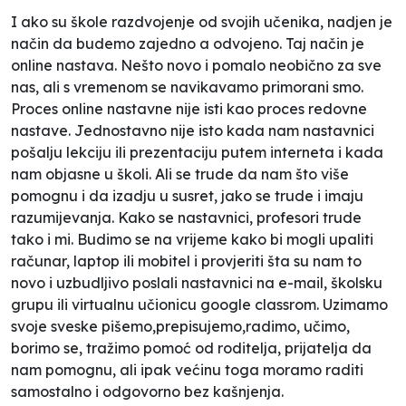
I ako su škole razdvojenje od svojih učenika, nadjen je
način da budemo zajedno a odvojeno. Taj način je
online nastava. Nešto novo i pomalo neobično za sve
nas, ali s vremenom se navikavamo primorani smo.
Proces online nastavne nije isti kao proces redovne
nastave. Jednostavno nije isto kada nam nastavnici
pošalju lekciju ili prezentaciju putem interneta i kada
nam objasne u školi. Ali se trude da nam što više
pomognu i da izadju u susret, jako se trude i imaju
razumijevanja. Kako se nastavnici, profesori trude
tako i mi. Budimo se na vrijeme kako bi mogli upaliti
računar, laptop ili mobitel i provjeriti šta su nam to
novo i uzbudljivo poslali nastavnici na e-mail, školsku
grupu ili virtualnu učionicu google classrom. Uzimamo
svoje sveske pišemo,prepisujemo,radimo, učimo,
borimo se, tražimo pomoć od roditelja, prijatelja da
nam pomognu, ali ipak većinu toga moramo raditi
samostalno i odgovorno bez kašnjenja.