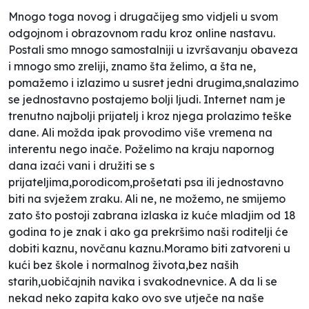
Mnogo toga novog i drugačijeg smo vidjeli u svom
odgojnom i obrazovnom radu kroz online nastavu.
Postali smo mnogo samostalniji u izvršavanju obaveza
i mnogo smo zreliji, znamo šta želimo, a šta ne,
pomažemo i izlazimo u susret jedni drugima,snalazimo
se jednostavno postajemo bolji ljudi. Internet nam je
trenutno najbolji prijatelj i kroz njega prolazimo teške
dane. Ali možda ipak provodimo više vremena na
interentu nego inače. Poželimo na kraju napornog
dana izaći vani i družiti se s
prijateljima,porodicom,prošetati psa ili jednostavno
biti na svježem zraku. Ali ne, ne možemo, ne smijemo
zato što postoji zabrana izlaska iz kuće mladjim od 18
godina to je znak i ako ga prekršimo naši roditelji će
dobiti kaznu, novčanu kaznu.Moramo biti zatvoreni u
kući bez škole i normalnog života,bez naših
starih,uobičajnih navika i svakodnevnice. A da li se
nekad neko zapita kako ovo sve utječe na naše