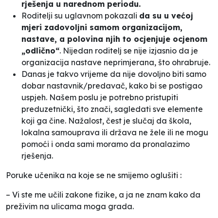
rješenja u narednom periodu.
Roditelji su uglavnom pokazali
da su u većoj
mjeri zadovoljni samom organizacijom,
nastave, a polovina njih to ocjenjuje ocjenom
„odlično“
. Nijedan roditelj se nije izjasnio da je
organizacija nastave neprimjerana, što ohrabruje.
Danas je takvo vrijeme da nije dovoljno biti samo
dobar nastavnik/predavač, kako bi se postigao
uspjeh. Našem poslu je potrebno pristupiti
preduzetnički, što znači, sagledati sve elemente
koji ga čine. Nažalost, čest je slučaj da škola,
lokalna samouprava ili država ne žele ili ne mogu
pomoći i onda sami moramo da pronalazimo
rješenja.
Poruke učenika na koje se ne smijemo oglušiti :
– Vi ste me učili zakone fizike, a ja ne znam kako da
preživim na ulicama moga grada.