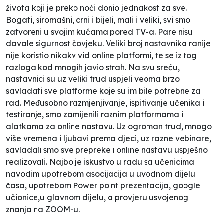
života koji je preko noći donio jednakost za sve.
Bogati, siromašni, crni i bijeli, mali i veliki, svi smo
zatvoreni u svojim kućama pored TV-a. Pare nisu
davale sigurnost čovjeku. Veliki broj nastavnika ranije
nije koristio nikakv vid online platformi, te se iz tog
razloga kod mnogih javio strah. Na svu sreću,
nastavnici su uz veliki trud uspjeli veoma brzo
savladati sve platforme koje su im bile potrebne za
rad. Međusobno razmjenjivanje, ispitivanje učenika i
testiranje, smo zamijenili raznim platformama i
alatkama za online nastavu. Uz ogroman trud, mnogo
više vremena i ljubavi prema djeci, uz razne vebinare,
savladali smo sve prepreke i online nastavu uspješno
realizovali. Najbolje iskustvo u radu sa učenicima
navodim upotrebom asocijacija u uvodnom dijelu
časa, upotrebom Power point prezentacija, google
učionice,u glavnom dijelu, a provjeru usvojenog
znanja na ZOOM-u.