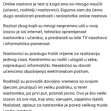
Online nastava je test iz koga smo svi mnogo naučili
(učenici, roditelji i nastavnici). Sigurna sam da ćemo
dugo analizirati prednosti i nedostatke online nastave.
Razlozi zbog kojih su mnogi nespremno ušli u ovaj
izazov je loš internet, tehnička opremljenost
nastavnika i učenika, a prednsosti su bile TV nasatava
i informatička pismenost.
Nastavnici su predugo trošili vrijeme za realizaciju
jednog časa. Konstantno su radili i ulagali u sebe,
napredujući informatički. Nesebično su davali
učenicima objašnjenja elektronskom poštom.
RoditeljI su provodili dovoljno vremena sa svojom
djecom, pružajući im veliku podršku, a teret
nastavnika, po prvi put, priznali javno. Ovo je bio veliki
izazov za sve nas, koji smo, vjerujem, uspješno riješili.
Nažalost, aplauz za nastavnike je pored velikog truda
i rada, izostao!