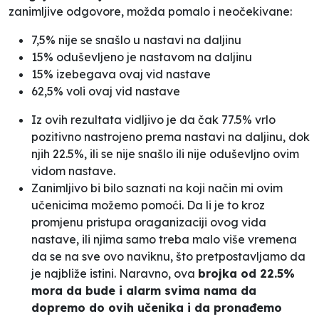
zanimljive odgovore, možda pomalo i neočekivane:
7,5% nije se snašlo u nastavi na daljinu
15% oduševljeno je nastavom na daljinu
15% izebegava ovaj vid nastave
62,5% voli ovaj vid nastave
Iz ovih rezultata vidljivo je da čak 77.5% vrlo
pozitivno nastrojeno prema nastavi na daljinu, dok
njih 22.5%, ili se nije snašlo ili nije oduševljno ovim
vidom nastave.
Zanimljivo bi bilo saznati na koji način mi ovim
učenicima možemo pomoći. Da li je to kroz
promjenu pristupa oraganizaciji ovog vida
nastave, ili njima samo treba malo više vremena
da se na sve ovo naviknu, što pretpostavljamo da
je najbliže istini. Naravno, ova
brojka od 22.5%
mora da bude i alarm svima nama da
dopremo do ovih učenika i da pronađemo