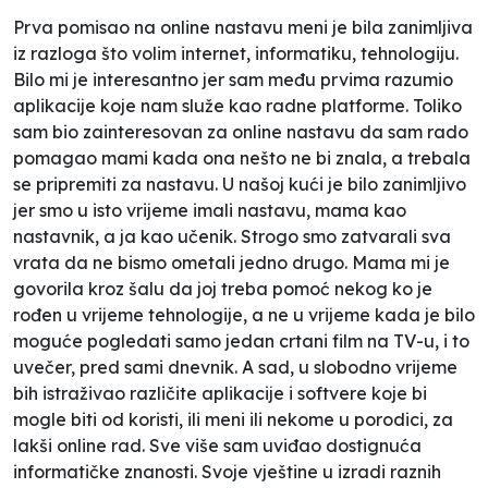
Prva pomisao na online nastavu meni je bila zanimljiva
iz razloga što volim internet, informatiku, tehnologiju.
Bilo mi je interesantno jer sam među prvima razumio
aplikacije koje nam služe kao radne platforme. Toliko
sam bio zainteresovan za online nastavu da sam rado
pomagao mami kada ona nešto ne bi znala, a trebala
se pripremiti za nastavu. U našoj kući je bilo zanimljivo
jer smo u isto vrijeme imali nastavu, mama kao
nastavnik, a ja kao učenik. Strogo smo zatvarali sva
vrata da ne bismo ometali jedno drugo. Mama mi je
govorila kroz šalu da joj treba pomoć nekog ko je
rođen u vrijeme tehnologije, a ne u vrijeme kada je bilo
moguće pogledati samo jedan crtani film na TV-u, i to
uvečer, pred sami dnevnik. A sad, u slobodno vrijeme
bih istraživao različite aplikacije i softvere koje bi
mogle biti od koristi, ili meni ili nekome u porodici, za
lakši online rad. Sve više sam uviđao dostignuća
informatičke znanosti. Svoje vještine u izradi raznih