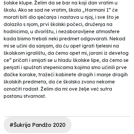
šolske klupe. Želim da se bar na koji dan vratim u
školu. Ako se sad ne vratim, škola „Harmani 1“ će
morati biti dio sjećanja i nastava u njoj, i sve što je
dolazilo s njom, prvi školski počeci, druženja na
hodnicima, u dvorištu, i nezaboravljene atmosfere
kada bismo trebali neki predmet odgovarati. Nekad
mi se učini da sanjam, da ću opet igrati tjelesni na
školskom igralištu, da ćemo opet mi, jarani iz devetog
ce“ pričati i smijati se u hladu školske lipe, da ćemo se
penjati i spuštati stepenicama kojima smo učinili prve
đačke korake, tražeći kabinete dragih i manje dragih
školskih predmeta, da će školsko zvono nekome
označiti radost. Želim da mi ove želje već sutra
postanu stvarnost.
#Šukrija Pandžo 2020