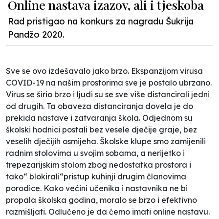
Online nastava izazov, ali i tjeskoba
Rad pristigao na konkurs za nagradu Šukrija
Pandžo 2020.
Sve se ovo izdešavalo jako brzo. Ekspanzijom virusa
COVID-19 na našim prostorima sve je postalo ubrzano.
Virus se širio brzo i ljudi su se sve više distancirali jedni
od drugih. Ta obaveza distanciranja dovela je do
prekida nastave i zatvaranja škola. Odjednom su
školski hodnici postali bez vesele dječije graje, bez
veselih dječijih osmijeha. Školske klupe smo zamijenili
radnim stolovima u svojim sobama, a nerijetko i
trepezarijskim stolom zbog nedostatka prostora i
tako“ blokirali“pristup kuhinji drugim članovima
porodice. Kako većini učenika i nastavnika ne bi
propala školska godina, moralo se brzo i efektivno
razmišljati. Odlučeno je da ćemo imati online nastavu.