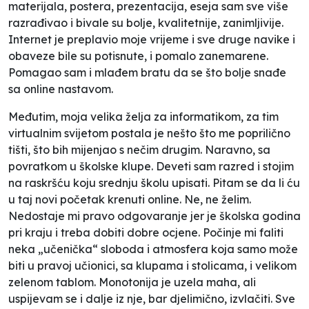
materijala, postera, prezentacija, eseja sam sve više
razrađivao i bivale su bolje, kvalitetnije, zanimljivije.
Internet je preplavio moje vrijeme i sve druge navike i
obaveze bile su potisnute, i pomalo zanemarene.
Pomagao sam i mlađem bratu da se što bolje snađe
sa online nastavom.
Međutim, moja velika želja za informatikom, za tim
virtualnim svijetom postala je nešto što me poprilično
tišti, što bih mijenjao s nečim drugim. Naravno, sa
povratkom u školske klupe. Deveti sam razred i stojim
na raskršću koju srednju školu upisati. Pitam se da li ću
u taj novi početak krenuti online. Ne, ne želim.
Nedostaje mi pravo odgovaranje jer je školska godina
pri kraju i treba dobiti dobre ocjene. Počinje mi faliti
neka „učenička“ sloboda i atmosfera koja samo može
biti u pravoj učionici, sa klupama i stolicama, i velikom
zelenom tablom. Monotonija je uzela maha, ali
uspijevam se i dalje iz nje, bar djelimično, izvlačiti. Sve