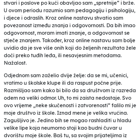
stvari i poslove po kući obavljao sam „spretnije“ i brže.
U ovom periodu razumio sam pedagogiju i psihologiju,
i djece i odraslih. Kroz online nastavu shvatio sam
povezanost između znanja i odgovornosti. Da bih imao
odgovornost, moram imati znanje, a odgovornost se
stječe znanjem. Također, kroz online nastavu sam bolje
uvidio da je sve više onih koji do željenih rezultata žele
doći preko tuđih leđa, ili nesavjesnim metodama.
Nažalost.
Odjednom sam zaželio dvije želje: da se mi, učenici,
vratimo u školske klupe ili da raspust počne prije.
Razmišljao sam kako bi bilo da sa društvom iz razreda
odem na veliki odmor. Uh, to mi zaista nedostaje. Svo
ovo vrijeme „neke skučenosti i zatvorenosti“ falilo mi je
moje društvo iz škole. Iznad mene je velika vrućina.
Zagušljivo je. Jedino bih se mogao rashladiti u hladu
velike lipe koja neumorno stoji kao budni čuvar u
dvorištu moje škole. Baš tu, sa svojim prijateljima iz