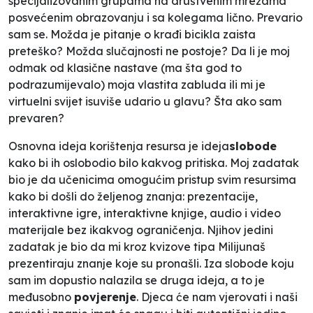
specijalizovanim grupama na društvenim mrežama
posvećenim obrazovanju i sa kolegama lično. Prevario
sam se. Možda je pitanje o krađi bicikla zaista
preteško? Možda slučajnosti ne postoje? Da li je moj
odmak od klasične nastave (ma šta god to
podrazumijevalo) moja vlastita zabluda ili mi je
virtuelni svijet isuviše udario u glavu? Šta ako sam
prevaren?
Osnovna ideja korištenja resursa je ideja
slobode
kako bi ih oslobodio bilo kakvog pritiska. Moj zadatak
bio je da učenicima omogućim pristup svim resursima
kako bi došli do željenog znanja: prezentacije,
interaktivne igre, interaktivne knjige, audio i video
materijale bez ikakvog ograničenja. Njihov jedini
zadatak je bio da mi kroz kvizove tipa
Milijunaš
prezentiraju znanje koje su pronašli. Iza slobode koju
sam im dopustio nalazila se druga ideja, a to je
međusobno
povjerenje
. Djeca će nam vjerovati i naši