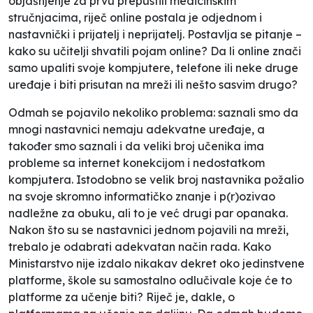
objašnjenje za prvu prepustili medicinskim
stručnjacima, riječ
online
postala je odjednom i
nastavnički i prijatelj i neprijatelj. Postavlja se pitanje –
kako su učitelji shvatili pojam
online
? Da li online znači
samo upaliti svoje kompjutere, telefone ili neke druge
uređaje i biti prisutan na mreži ili nešto sasvim drugo?
Odmah se pojavilo nekoliko problema: saznali smo da
mnogi nastavnici nemaju adekvatne uređaje, a
također smo saznali i da veliki broj učenika ima
probleme sa internet konekcijom i nedostatkom
kompjutera. Istodobno se velik broj nastavnika požalio
na svoje skromno informatičko znanje i p(r)ozivao
nadležne za obuku, ali to je već drugi par opanaka.
Nakon što su se nastavnici jednom pojavili na mreži,
trebalo je odabrati adekvatan način rada. Kako
Ministarstvo nije izdalo nikakav dekret oko jedinstvene
platforme, škole su samostalno odlučivale koje će to
platforme za učenje biti? Riječ je, dakle, o