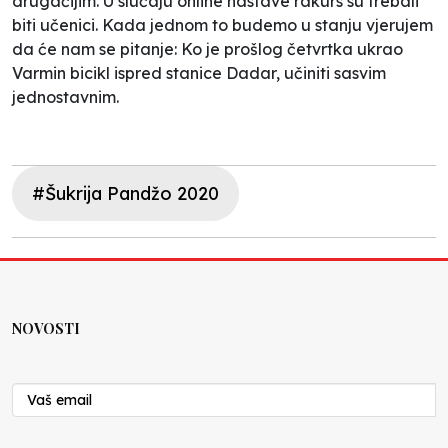
drugačijim. U slučaju online nastave rakurs su trebali
biti učenici. Kada jednom to budemo u stanju vjerujem
da će nam se pitanje: Ko je prošlog četvrtka ukrao
Varmin bicikl ispred stanice Dadar, učiniti sasvim
jednostavnim.
#Šukrija Pandžo 2020
NOVOSTI