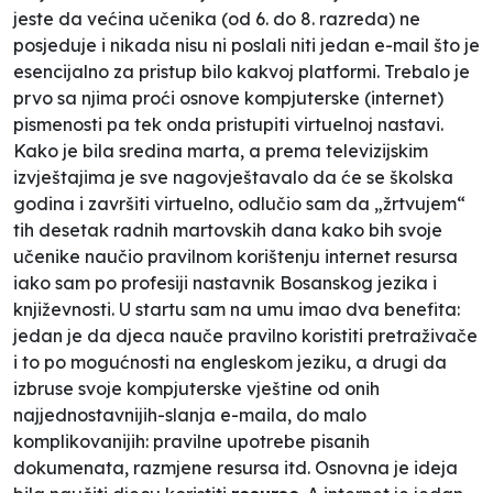
jeste da većina učenika (od 6. do 8. razreda) ne
posjeduje i nikada nisu ni poslali niti jedan
e-mail
što je
esencijalno za pristup bilo kakvoj platformi. Trebalo je
prvo sa njima proći osnove kompjuterske (internet)
pismenosti pa tek onda pristupiti virtuelnoj nastavi.
Kako je bila sredina marta, a prema televizijskim
izvještajima je sve nagovještavalo da će se školska
godina i završiti virtuelno, odlučio sam da „
žrtvujem
“
tih desetak radnih martovskih dana kako bih svoje
učenike naučio pravilnom korištenju internet resursa
iako sam po profesiji nastavnik Bosanskog jezika i
književnosti. U startu sam na umu imao dva benefita:
jedan je da djeca nauče pravilno koristiti pretraživače
i to po mogućnosti na engleskom jeziku, a drugi da
izbruse svoje kompjuterske vještine od onih
najjednostavnijih-slanja e-maila, do malo
komplikovanijih: pravilne upotrebe pisanih
dokumenata, razmjene resursa itd. Osnovna je ideja