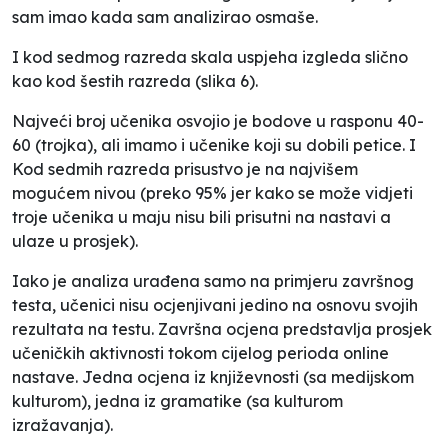
sam imao kada sam analizirao osmaše.
I kod sedmog razreda skala uspjeha izgleda slično
kao kod šestih razreda (
slika 6
).
Najveći broj učenika osvojio je bodove u rasponu 40-
60 (trojka), ali imamo i učenike koji su dobili petice. I
Kod sedmih razreda prisustvo je na najvišem
mogućem nivou (preko 95% jer kako se može vidjeti
troje učenika u maju nisu bili prisutni na nastavi a
ulaze u prosjek).
Iako je analiza urađena samo na primjeru završnog
testa, učenici nisu ocjenjivani jedino na osnovu svojih
rezultata na testu. Završna ocjena predstavlja prosjek
učeničkih aktivnosti tokom cijelog perioda online
nastave. Jedna ocjena iz književnosti (sa medijskom
kulturom), jedna iz gramatike (sa kulturom
izražavanja).