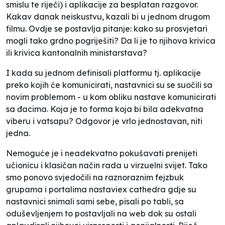
smislu te riječi) i aplikacije za besplatan razgovor.
Kakav danak neiskustvu, kazali bi u jednom drugom
filmu. Ovdje se postavlja pitanje: kako su prosvjetari
mogli tako grdno pogriješiti? Da li je to njihova krivica
ili krivica kantonalnih ministarstava?
I kada su jednom definisali platformu tj. aplikacije
preko kojih će komunicirati, nastavnici su se suočili sa
novim problemom - u kom obliku nastave komunicirati
sa đacima. Koja je to forma koja bi bila adekvatna
viberu i vatsapu? Odgovor je vrlo jednostavan, niti
jedna.
Nemoguće je i neadekvatno pokušavati prenijeti
učionicu i klasičan način rada u virzuelni svijet. Tako
smo ponovo svjedočili na raznoraznim fejzbuk
grupama i portalima nastavi
ex cathedra
gdje su
nastavnici snimali sami sebe
,
pisali po tabli, sa
oduševljenjem to postavljali na
web
dok su ostali