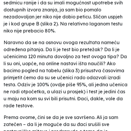
sedmicu ranije i da su imali mogućnost upotrebe svih
dostupnih izvora znanja, ja sam bio pomalo
nezadovoljan jer niko nije dobio peticu. Sličan uspjeh
je i kod grupe B (
slika 2
). Na relativno laganom testu
niko nije prebacio 80%.
Naravno da se na osnovu ovoga rezultata nameću
određena pitanja. Da li je test bio pretežak? Da li je
učenicima 120 minuta dovoljno za test ovoga tipa? Da
li su oni, uopće, na online nastavi išta naučili? Ako
bacimo pogled na tabelu (
slika 3
) prisustva časovima
primjetit ćemo da su se učenici rado odazvali izradi
testa. Odziv je 100% (ovdje piše 95%, ali jedna učenica
ne radi otpočetka, a ulazi u prosjek) i test je jedini čas
u maju na kom su svi bili prisutni. Đaci, dakle, vole da
rade testove.
Prema ovome, čini se da je sve savršeno. Ali ja sam
zatečen – da li je moguće da su đaci srušili sve