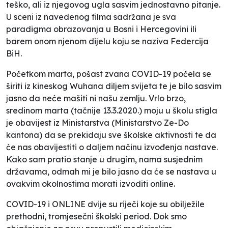
teško, ali iz njegovog ugla sasvim jednostavno pitanje.
U sceni iz navedenog filma sadržana je sva
paradigma obrazovanja u Bosni i Hercegovini ili
barem onom njenom dijelu koju se naziva Federcija
BiH.
Početkom marta, pošast zvana COVID-19 počela se
širiti iz kineskog Wuhana diljem svijeta te je bilo sasvim
jasno da neće mašiti ni našu zemlju. Vrlo brzo,
sredinom marta (tačnije 13.3.2020.) moju u školu stigla
je obavijest iz Ministarstva (Ministarstvo Ze-Do
kantona) da se prekidaju sve školske aktivnosti te da
će nas obavijestiti o daljem načinu izvođenja nastave.
Kako sam pratio stanje u drugim, nama susjednim
državama, odmah mi je bilo jasno da će se nastava u
ovakvim okolnostima morati izvoditi online.
COVID-19 i ONLINE dvije su riječi koje su obilježile
prethodni, tromjesečni školski period. Dok smo