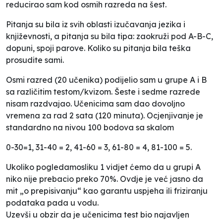
reducirao sam kod osmih razreda na šest.
Pitanja su bila iz svih oblasti izučavanja jezika i
književnosti, a pitanja su bila tipa: zaokruži pod A-B-C,
dopuni, spoji parove. Koliko su pitanja bila teška
prosudite sami.
Osmi razred (20 učenika) podijelio sam u grupe A i B
sa različitim testom/kvizom. Šeste i sedme razrede
nisam razdvajao. Učenicima sam dao dovoljno
vremena za rad 2 sata (120 minuta). Ocjenjivanje je
standardno na nivou 100 bodova sa skalom
0-30=1, 31-40 = 2, 41-60 = 3, 61-80 = 4, 81-100 = 5.
Ukoliko pogledamo
sliku 1
vidjet ćemo da u grupi A
niko nije prebacio preko 70%. Ovdje je već jasno da
mit „o prepisivanju“ kao garantu uspjeha ili friziranju
podataka pada u vodu.
Uzevši u obzir da je učenicima test bio najavljen