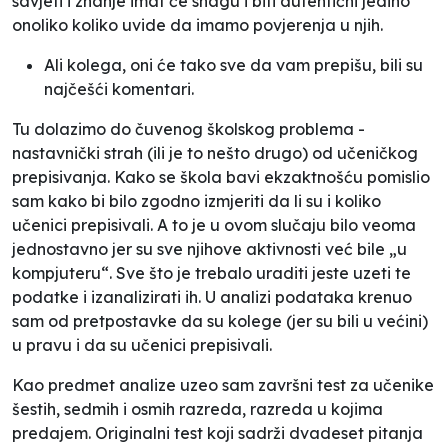
savjeti i znanje imat će snagu i biti autentični jedino
onoliko koliko uvide da imamo povjerenja u njih.
Ali kolega, oni će tako sve da vam prepišu,
bili su
najčešći komentari
.
Tu dolazimo do čuvenog školskog problema -
nastavnički strah (ili je to nešto drugo) od učeničkog
prepisivanja. Kako se škola bavi ekzaktnošću pomislio
sam kako bi bilo zgodno izmjeriti da li su i koliko
učenici prepisivali. A to je u ovom slučaju bilo veoma
jednostavno jer su sve njihove aktivnosti već bile „u
kompjuteru“. Sve što je trebalo uraditi jeste uzeti te
podatke i izanalizirati ih. U analizi podataka krenuo
sam od pretpostavke da su kolege (jer su bili u većini)
u pravu i da su učenici prepisivali.
Kao predmet analize uzeo sam završni test za učenike
šestih, sedmih i osmih razreda, razreda u kojima
predajem. Originalni test koji sadrži dvadeset pitanja