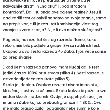
nastavničke mitove i predrasude o tome da je
najvažnije držati ih „na oku“ i „pod strogom
kontrolom“. Da li su onda ove ocjene realne? Jesu li
đaci radili test oslonivši se samo na svoje znanje, samo
na prepisivanje ili je rezultat kombinacija vlastitog
znanja i izvora znanja? Nije li ovo možda slučajnost?
Pogledajmo rezultat šestog razreda. Tamo, kako
rekoh, nije bilo podjele u grupe. Svi su radili isti test.
Ukupno u dva šesta razreda 45 đaka. I još veće šanse
za prepisivanje.
I kod šestih razreda ponovo imam slučaj da je test
jedini čas sa 100% prisustvom (
slika 4
). Šesti razred je
ostvario sljedeće rezultate (
slika 5
):
Skala je idealna. Ovakav rezultat nisam imao ni u,
klasičnoj, nastavi u učionici. Skala kakvu bi poželio sve
ijedan školski nadzornik. Ovdje je uspjeh još i bolji jer
imamo i đake koji su prebacili „famoznih“ 80% . Ovo
me malo oraspoložilo i odagnalo neke sumnje koje