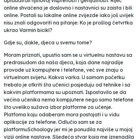
aplaudirali njihovoj visprenosti i genijalnosti. Riječ
online
shvaćena je doslovno i nastavnici su zaista i bili
online. Postali su lokalne online zvijezde iako još uvijek
nisu znali odgovoriti na pitanje:
Ko je prošlog četvrtka
ukrao Varmin bicikl
?
Gdje su, dakle, djeca u svemu tome?
Moram priznati, upustio sam se u virtuelnu nastavu sa
predrasudom da naša djeca, koja dane najradije
provode uz kompujtere i telefone, već sve znaju o
virtuelnom svijetu. Kakva varka. U samom početku
trebalo je otkriti šta učenici posjeduju od tehnike i sa
kakvim platformama su upoznati. Ispostavilo se da
većina učenika nema kompjutere nego samo telefone
što uveliko sužava izbor platforme za učenje.
Platfoma koju odaberam mora postojati i u vidu
aplikacije za telefone. Odlučio sam se za
platformu
Schoology
jer mi je ponudila najviše u mojoj
viziji online nastave. Sljedeća stvar koja me iznenadila