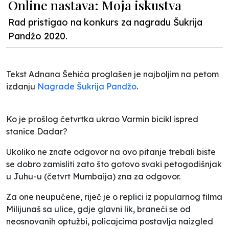
Online nastava: Moja iskustva
Rad pristigao na konkurs za nagradu Šukrija
Pandžo 2020.
Tekst Adnana Šehića proglašen je najboljim na petom
izdanju
Nagrade Šukrija Pandžo
.
Ko je prošlog četvrtka ukrao Varmin bicikl ispred
stanice Dadar?
Ukoliko ne znate odgovor na ovo pitanje trebali biste
se dobro zamisliti zato što gotovo svaki petogodišnjak
u Juhu-u (četvrt Mumbaija) zna za odgovor.
Za one neupućene, riječ je o replici iz popularnog filma
Milijunaš sa ulice
, gdje glavni lik, braneći se od
neosnovanih optužbi, policajcima postavlja naizgled