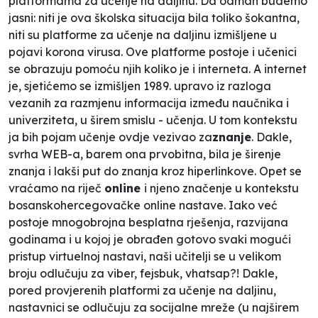
platformama za učenje na daljinu. Da odmah budemo
jasni: niti je ova školska situacija bila toliko šokantna,
niti su platforme za učenje na daljinu izmišljene u
pojavi korona virusa. Ove platforme postoje i učenici
se obrazuju pomoću njih koliko je i interneta. A internet
je, sjetićemo se izmišljen 1989. upravo iz razloga
vezanih za razmjenu informacija između naučnika i
univerziteta, u širem smislu - učenja. U tom kontekstu
ja bih pojam učenje ovdje vezivao za
znanje
. Dakle,
svrha WEB-a, barem ona prvobitna, bila je širenje
znanja i lakši put do znanja kroz hiperlinkove. Opet se
vraćamo na riječ
online
i njeno značenje u kontekstu
bosanskohercegovačke online nastave. Iako već
postoje mnogobrojna besplatna rješenja, razvijana
godinama i u kojoj je obrađen gotovo svaki mogući
pristup virtuelnoj nastavi, naši učitelji se u velikom
broju odlučuju za viber, fejsbuk, vhatsap?! Dakle,
pored provjerenih platformi za učenje na daljinu,
nastavnici se odlučuju za socijalne mreže (u najširem