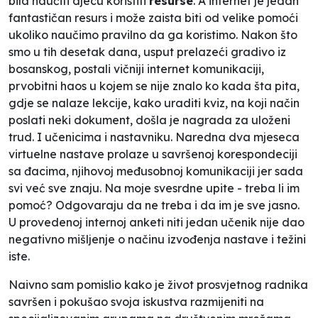
bila naučiti djecu koristiti
resurse
. A internet je jedan
fantastičan resurs i može zaista biti od velike pomoći
ukoliko naučimo pravilno da ga koristimo. Nakon što
smo u tih desetak dana, usput prelazeći gradivo iz
bosanskog, postali vičniji internet komunikaciji,
prvobitni haos u kojem se nije znalo ko kada šta pita,
gdje se nalaze lekcije, kako uraditi kviz, na koji način
poslati neki dokument, došla je nagrada za uloženi
trud. I učenicima i nastavniku. Naredna dva mjeseca
virtuelne nastave prolaze u savršenoj korespondeciji
sa đacima, njihovoj međusobnoj komunikaciji jer sada
svi već sve znaju. Na moje svesrdne upite - treba li im
pomoć? Odgovaraju da ne treba i da im je sve jasno.
U provedenoj internoj anketi niti jedan učenik nije dao
negativno mišljenje o načinu izvođenja nastave i težini
iste.
Naivno sam pomislio kako je život prosvjetnog radnika
savršen i pokušao svoja iskustva razmijeniti na