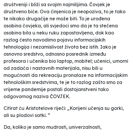
društveniji i bliži sa svojim najmilijima. Čovjek je
društveno biće. Ova činjenica je neopoziva, to je tako
te nikako drugačije ne može biti. To je urođena
osobina čovjeka, ali svjedoci smo da je ta stečena
osobina bila u neku ruku zapostavljena, dok kao
razlog često navodimo pojavu informacijskih
tehnologija i nezamislivost života bez istih. Iako je
osnovno sredstvo, odnosno posrednik između
profesora i učenika bio laptop, mobitel; učenici, umorni
od zadaća i nastavnih materijala, nisu bili u
mogućnosti da rekreaciju pronalaze na informacijskim
tehnološkim sredstvima, te je to razlog zašto smo za
vrijeme pandemije postali dostojanstveni tako
odgovornog naziva
ČOVJEK
.
Citirat ću Aristotelove riječi: „
Korijeni učenja su gorki,
ali su plodovi satki
. “
Da, koliko je samo mudrosti, univerzalnosti,