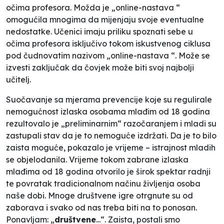
očima profesora. Možda je „
online-nastava
“
omogućila mnogima da mijenjaju svoje eventualne
nedostatke. Učenici imaju priliku spoznati sebe u
očima profesora isključivo tokom iskustvenog ciklusa
pod čudnovatim nazivom „
online-nastava
“. Može se
izvesti zaključak da čovjek može biti svoj najbolji
učitelj.
Suočavanje sa mjerama prevencije koje su regulirale
nemogućnost izlaska osobama mlađim od 18 godina
rezultovalo je „
preliminarnim
“ razočaranjem i mladi su
zastupali stav da je to nemoguće izdržati. Da je to bilo
zaista moguće, pokazalo je vrijeme – istrajnost mladih
se objelodanila. Vrijeme tokom zabrane izlaska
mlađima od 18 godina otvorilo je širok spektar radnji
te povratak tradicionalnom načinu življenja osoba
naše dobi. Mnoge društvene igre otrgnute su od
zaborava i svako od nas treba biti na to ponosan.
Ponavljam: „
društvene
...“. Zaista, postali smo