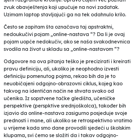
zvuk obavještenja koji upućuje na novi zadatak.
Uzimam laptop stavljajući ga na tek odahnulo krilo.
Često se zapitam šta označava taj apstraktni,
nedoukučivi pojam „
online-nastava
“? Da li je ovaj
pojam uopće nedokučiv, ako se naša svakodnevnica
svodila na život u skladu sa „
online-nastavom
“?
Odgovore na ova pitanja teško je precizirati i kreirati
pravu definiciju, ali, ukoliko je neophodno izvesti
definiciju pomenutog pojma, rekao bih da je to
neuobičajeni odgojno-obrazovni ciklus, kojeg kao
takvog na identičan način ne shvata svako od
učenika. Iz sopstvene tačke gledišta, učeničke
perspektive (perspktive srednjoškolca), također bih
izjavio da online-nastava zasigurno posjeduje svoje
prednosti i mane, ali ukoliko se retrospektivno vratimo
u vrijeme kada smo dane provodili sjedeći u školskim
klupama, svi ćemo se složiti da i takav odgojno-