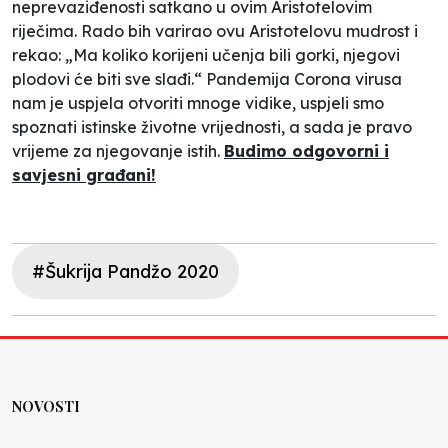
neprevaziđenosti satkano u ovim Aristotelovim
riječima. Rado bih varirao ovu Aristotelovu mudrost i
rekao: „Ma koliko korijeni učenja bili gorki, njegovi
plodovi će biti sve slađi.“ Pandemija Corona virusa
nam je uspjela otvoriti mnoge vidike, uspjeli smo
spoznati istinske životne vrijednosti, a sada je pravo
vrijeme za njegovanje istih.
Budimo odgovorni i
savjesni građani!
#Šukrija Pandžo 2020
NOVOSTI