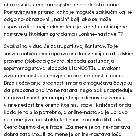
obrazovni sistem ima sopstvene prednosti i mane.
Postavljaju se pitanja: kako je moguće zaključiti koji je
odgojno-obrazovni „ način“ bolji ako se može
uspostaviti relacija ekvivalencije između uobičajene
nastave u školskim zgradama i „
online-nastave
“?
Svaka individua će zastupati svoj lični stav. To je
sasvim uobičajeno i opravdano konvencijom o ljudskim
pravima (sloboda govora, sloboda zastupanja
sopstvenog stava, sloboda
LIČNOSTI
). U svakom
životnom postupku čovjek nazire prednosti i mane.
Brzo uočavanje prednosti i mana omogućava čovjeku
da prepozna ono što ne razara, nego pak unaprjeđuje
njegovu ličnost, jer unaprjeđenjem ličnosti sežemo u
visine nedostižne onima koji nisu razvili kritičnost onda
kada je to bilo potrebno, a online-nastava je upravo
nenametjivo podstakla kritičnost kod mladih ljudi.
Često čujemo dvije fraze: „Za mene je online-nastava
dobra zato što... ili za mene je online-nastava loša