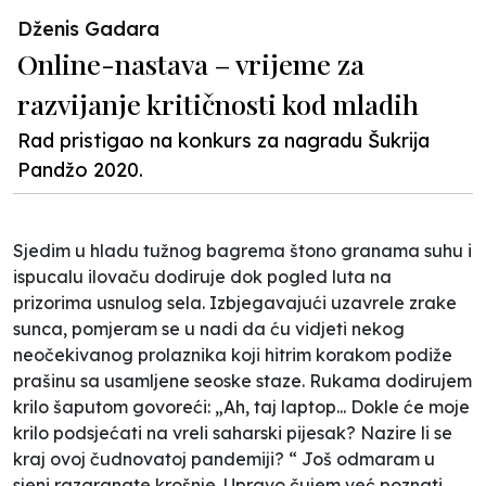
Dženis Gadara
Online-nastava – vrijeme za
razvijanje kritičnosti kod mladih
Rad pristigao na konkurs za nagradu Šukrija
Pandžo 2020.
Sjedim u hladu tužnog bagrema štono granama suhu i
ispucalu ilovaču dodiruje dok pogled luta na
prizorima usnulog sela. Izbjegavajući uzavrele zrake
sunca, pomjeram se u nadi da ću vidjeti nekog
neočekivanog prolaznika koji hitrim korakom podiže
prašinu sa usamljene seoske staze. Rukama dodirujem
krilo šaputom govoreći: „
Ah, taj laptop... Dokle će moje
krilo podsjećati na vreli saharski pijesak? Nazire li se
kraj ovoj čudnovatoj pandemiji?
“ Još odmaram u
sjeni razgranate krošnje. Upravo čujem već poznati