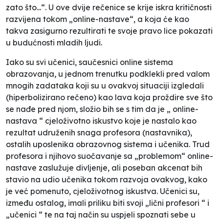
zato što...“. U ove dvije rečenice se krije iskra kritičnosti
razvijena tokom „
online-nastave
“, a koja će kao
takva zasigurno rezultirati te svoje pravo lice pokazati
u budućnosti mladih ljudi.
Iako su svi učenici, saučesnici online sistema
obrazovanja, u jednom trenutku podklekli pred valom
mnogih zadataka koji su u ovakvoj situaciji izgledali
(hiperbolizirano rečeno) kao lava koja proždire sve što
se nađe pred njom, složio bih se s tim da je „
online-
nastava
“ cjeloživotno iskustvo koje je nastalo kao
rezultat udruženih snaga profesora (nastavnika),
ostalih uposlenika obrazovnog sistema i učenika. Trud
profesora i njihovo suočavanje sa „
problemom
“ online-
nastave zaslužuje divljenje, ali poseban akcenat bih
stavio na udio učenika tokom razvoja ovakvog, kako
je već pomenuto, cjeloživotnog iskustva. Učenici su,
između ostalog, imali priliku biti svoji „
lični profesori
“ i
„
učenici
“ te na taj način su uspjeli spoznati sebe u