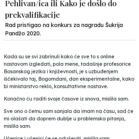
Pehlivan/ica ili Kako je došlo do
prekvalifikacije
Rad pristigao na konkurs za nagradu Šukrija
Pandžo 2020.
Kada su se svi zabrinuli kako će sve to s online
nastavom izgledati, pola mene, tadašnje profesorice
Bosanskog jezika i književnosti, je s uzbuđenjem
iščekivalo taj, Bogomdani, dan eksperimentalne, kako
bi ministarstvo reklo, konsultativne nastave.
Konačno ću raditi svoje časove iz snova, mislila sam.
Sve ono o čemu sam sanjala da imam na času, sad će
mi olašati da doprem dublje u problemska pitanja,
mislila sam.
Učenice i učenici će se oduševiti, mislila sam.