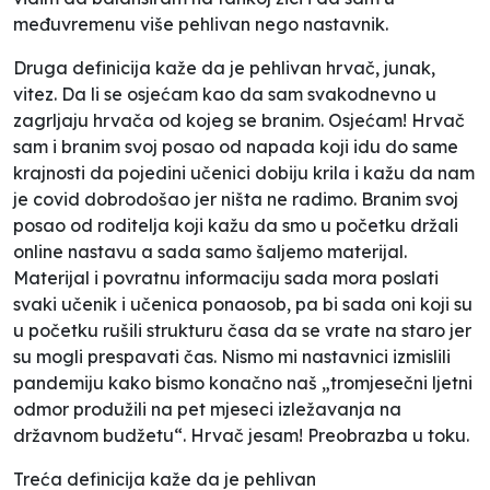
međuvremenu više pehlivan nego nastavnik.
Druga definicija kaže da je pehlivan hrvač, junak,
vitez. Da li se osjećam kao da sam svakodnevno u
zagrljaju hrvača od kojeg se branim. Osjećam! Hrvač
sam i branim svoj posao od napada koji idu do same
krajnosti da pojedini učenici dobiju krila i kažu da nam
je covid dobrodošao jer ništa ne radimo. Branim svoj
posao od roditelja koji kažu da smo u početku držali
online nastavu a sada samo šaljemo materijal.
Materijal i povratnu informaciju sada mora poslati
svaki učenik i učenica ponaosob, pa bi sada oni koji su
u početku rušili strukturu časa da se vrate na staro jer
su mogli prespavati čas. Nismo mi nastavnici izmislili
pandemiju kako bismo konačno naš „tromjesečni ljetni
odmor produžili na pet mjeseci izležavanja na
državnom budžetu“. Hrvač jesam! Preobrazba u toku.
Treća definicija kaže da je pehlivan