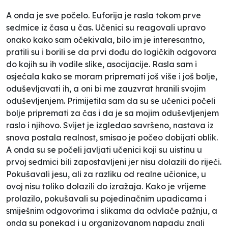
A onda je sve počelo. Euforija je rasla tokom prve
sedmice iz časa u čas. Učenici su reagovali upravo
onako kako sam očekivala, bilo im je interesantno,
pratili su i borili se da prvi dođu do logičkih odgovora
do kojih su ih vodile slike, asocijacije. Rasla sam i
osjećala kako se moram pripremati još više i još bolje,
oduševljavati ih, a oni bi me zauzvrat hranili svojim
oduševljenjem. Primijetila sam da su se učenici počeli
bolje pripremati za čas i da je sa mojim oduševljenjem
raslo i njihovo. Svijet je izgledao savršeno, nastava iz
snova postala realnost, smisao je počeo dobijati oblik.
A onda su se počeli javljati učenici koji su uistinu u
prvoj sedmici bili zapostavljeni jer nisu dolazili do riječi.
Pokušavali jesu, ali za razliku od realne učionice, u
ovoj nisu toliko dolazili do izražaja. Kako je vrijeme
prolazilo, pokušavali su pojedinačnim upadicama i
smiješnim odgovorima i slikama da odvlače pažnju, a
onda su ponekad i u organizovanom napadu znali