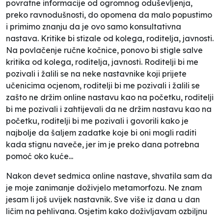
povratne informacije od ogromnog oduševljenja,
preko ravnodušnosti, do opomena da malo popustimo
i primimo znanju da je ovo samo konsultativna
nastava. Kritike bi stizale od kolega, roditelja, javnosti.
Na povlačenje ručne kočnice, ponovo bi stigle salve
kritika od kolega, roditelja, javnosti. Roditelji bi me
pozivali i žalili se na neke nastavnike koji prijete
učenicima ocjenom, roditelji bi me pozivali i žalili se
zašto ne držim online nastavu kao na početku, roditelji
bi me pozivali i zahtijevali da ne držim nastavu kao na
početku, roditelji bi me pozivali i govorili kako je
najbolje da šaljem zadatke koje bi oni mogli raditi
kada stignu naveče, jer im je preko dana potrebna
pomoć oko kuće...
Nakon devet sedmica online nastave, shvatila sam da
je moje zanimanje doživjelo metamorfozu. Ne znam
jesam li još uvijek nastavnik. Sve više iz dana u dan
ličim na pehlivana. Osjetim kako doživljavam ozbiljnu