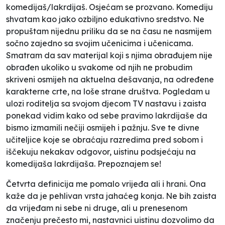
komedijaš/lakrdijaš. Osjećam se prozvano. Komediju
shvatam kao jako ozbiljno edukativno sredstvo. Ne
propuštam nijednu priliku da se na času ne nasmijem
sočno zajedno sa svojim učenicima i učenicama.
Smatram da sav materijal koji s njima obrađujem nije
obrađen ukoliko u svakome od njih ne probudim
skriveni osmijeh na aktuelna dešavanja, na određene
karakterne crte, na loše strane društva. Pogledam u
ulozi roditelja sa svojom djecom TV nastavu i zaista
ponekad vidim kako od sebe pravimo lakrdijaše da
bismo izmamili nečiji osmijeh i pažnju. Sve te divne
učiteljice koje se obraćaju razredima pred sobom i
iščekuju nekakav odgovor, uistinu podsjećaju na
komedijaša lakrdijaša. Prepoznajem se!
Četvrta definicija me pomalo vrijeđa ali i hrani. Ona
kaže da je pehlivan vrsta jahaćeg konja. Ne bih zaista
da vrijeđam ni sebe ni druge, ali u prenesenom
značenju prečesto mi, nastavnici uistinu dozvolimo da