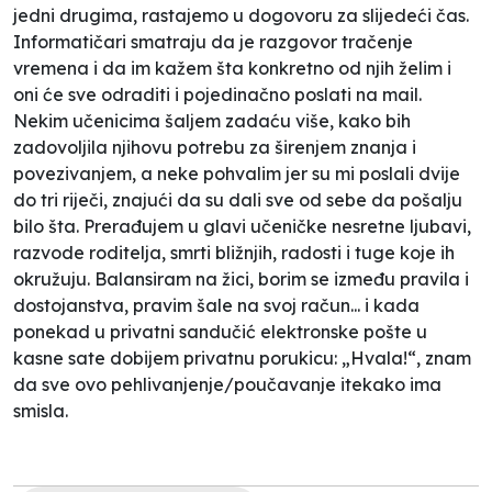
jedni drugima, rastajemo u dogovoru za slijedeći čas.
Informatičari smatraju da je razgovor tračenje
vremena i da im kažem šta konkretno od njih želim i
oni će sve odraditi i pojedinačno poslati na mail.
Nekim učenicima šaljem zadaću više, kako bih
zadovoljila njihovu potrebu za širenjem znanja i
povezivanjem, a neke pohvalim jer su mi poslali dvije
do tri riječi, znajući da su dali sve od sebe da pošalju
bilo šta. Prerađujem u glavi učeničke nesretne ljubavi,
razvode roditelja, smrti bližnjih, radosti i tuge koje ih
okružuju. Balansiram na žici, borim se između pravila i
dostojanstva, pravim šale na svoj račun... i kada
ponekad u privatni sandučić elektronske pošte u
kasne sate dobijem privatnu porukicu: „Hvala!“, znam
da sve ovo pehlivanjenje/poučavanje itekako ima
smisla.