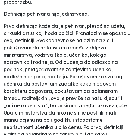
preobrazbu.
Definicija pehlivana nije jedinstvena.
Prva definicija kaže da je pehlivan, plesač na užetu,
cirkuski artist koji hoda po žici. Pronalazim se opasno u
ovoj definiciji. Svakodnevno se nalazim na žici i
pokušavam da balansiram između zahtjeva
ministarstva, vođstva škole, učenika, kolega
nastavnika i roditelja. Od buđenja do odlaska na
počinak, prilagođavam se zahtjevima učenika,
nadležnih organa, roditelja. Pokušavam za svakog
učenika da postavljam zadatke kako njegovom
karakteru odgovara, pokušavam da balansiram
između roditeljskih „ovo je previše za našu djecu“ i
„oni ne rade ništa“, balansiram između rukovezujuće
Upute ministarstva da niko ne smije pasti ili imati
manju ocjenu na polugodištu i stopostotne
neprisutnosti učenika u bilo čemu. Po prvoj definiciji
vidim da balansiram na tankoj žici i da sam u