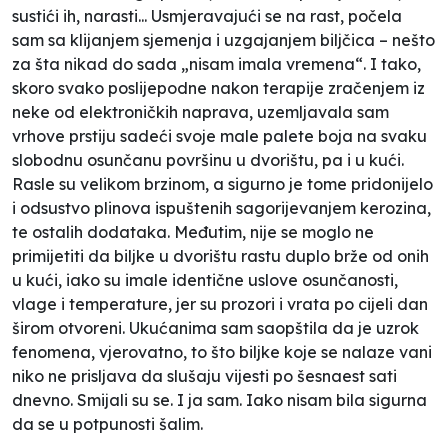
sustići ih, narasti... Usmjeravajući se na rast, počela
sam sa klijanjem sjemenja i uzgajanjem biljčica – nešto
za šta nikad do sada „nisam imala vremena“. I tako,
skoro svako poslijepodne nakon
terapije
zračenjem iz
neke od elektroničkih naprava,
uzemljavala
sam
vrhove prstiju sadeći svoje male palete boja na svaku
slobodnu osunčanu površinu u dvorištu, pa i u kući.
Rasle su velikom brzinom, a sigurno je tome pridonijelo
i odsustvo plinova ispuštenih sagorijevanjem kerozina,
te ostalih dodataka. Međutim, nije se moglo ne
primijetiti da biljke u dvorištu rastu duplo brže od onih
u kući, iako su imale identične uslove osunčanosti,
vlage i temperature, jer su prozori i vrata po cijeli dan
širom otvoreni. Ukućanima sam saopštila da je uzrok
fenomena, vjerovatno, to što biljke koje se nalaze vani
niko ne prisljava da slušaju vijesti po šesnaest sati
dnevno. Smijali su se. I ja sam. Iako nisam bila sigurna
da se u potpunosti šalim.