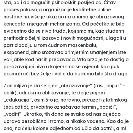
šta, pa i do mogućih psiholoških posljedica. Čitav
proces pokušaja organizacije kvalitetne
online
nastave najviše je ukazao na anomalije obrazovnog
koncepta i njegovih mehanizama. Od početka je bilo
evidentno da se nivo truda, koji smo mi, kao studenti
prethodno željni izazova i novih mogućnosti, ulagali u
participaciju u tom čudnom maskenbalu,
eksponencijalno srozavao primjetnim smanjenjem iste
varijable kod naših predavača. Vrlo brzo je to dostiglo
poražavajući nivo u kojem smo se osjećali kao puki
posmatrači bez želje i volje da budemo bilo šta drugo.
Zanimljivo je da se riječ „obrazovanje“ (rus. „о́браз“ –
oblik), odnosi na oblikovanje, te da je pojam
„edukacija“, osim što je, naravno, preuzet iz latinskog
(ēducātiō), prvobitno označavao termin „podići“,
„voditi“. Ukratko, tih dana se svako od nas osjećao
upravo bezoblično i tromo, a nikako vođeno. Kao da je
onaj na čelu kolone odjednom odlučio da potrči, a mi