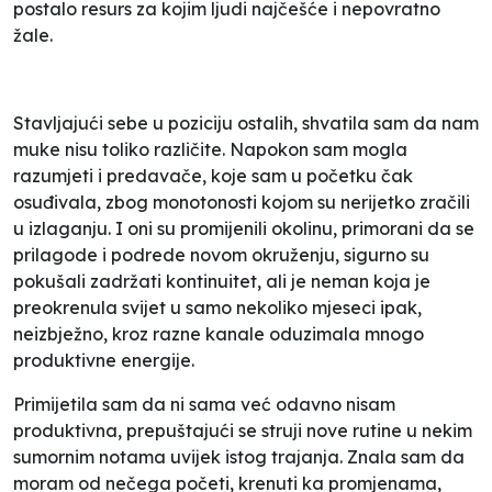
postalo resurs za kojim ljudi najčešće i nepovratno
žale.
Stavljajući sebe u poziciju ostalih, shvatila sam da nam
muke nisu toliko različite. Napokon sam mogla
razumjeti i predavače, koje sam u početku čak
osuđivala, zbog monotonosti kojom su nerijetko zračili
u izlaganju. I oni su promijenili okolinu, primorani da se
prilagode i podrede novom okruženju, sigurno su
pokušali zadržati kontinuitet, ali je neman koja je
preokrenula svijet u samo nekoliko mjeseci ipak,
neizbježno, kroz razne kanale oduzimala mnogo
produktivne energije.
Primijetila sam da ni sama već odavno nisam
produktivna, prepuštajući se struji nove rutine u nekim
sumornim notama uvijek istog trajanja. Znala sam da
moram od nečega početi, krenuti ka promjenama,