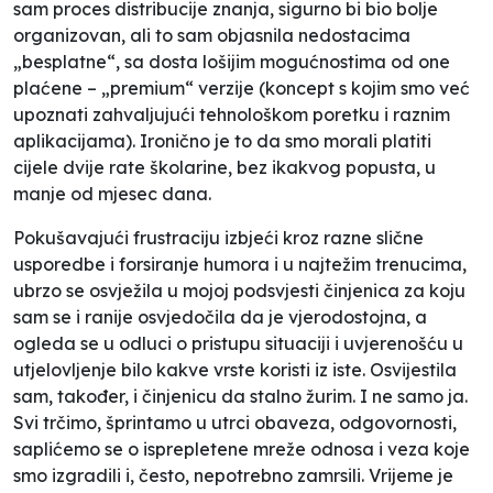
sam proces distribucije znanja, sigurno bi bio bolje
organizovan, ali to sam objasnila nedostacima
„
besplatne“
, sa dosta lošijim mogućnostima od one
plaćene – „
premium
“ verzije (koncept s kojim smo već
upoznati zahvaljujući tehnološkom poretku i raznim
aplikacijama). Ironično je to da smo morali platiti
cijele dvije rate školarine, bez ikakvog popusta, u
manje od mjesec dana.
Pokušavajući frustraciju izbjeći kroz razne slične
usporedbe i forsiranje humora i u najtežim trenucima,
ubrzo se osvježila u mojoj podsvjesti činjenica za koju
sam se i ranije osvjedočila da je vjerodostojna, a
ogleda se u odluci o pristupu situaciji i uvjerenošću u
utjelovljenje bilo kakve vrste koristi iz iste. Osvijestila
sam, također, i činjenicu da stalno žurim. I ne samo ja.
Svi trčimo,
šprintamo
u utrci obaveza, odgovornosti,
saplićemo se o isprepletene mreže odnosa i veza koje
smo izgradili i, često, nepotrebno zamrsili. Vrijeme je