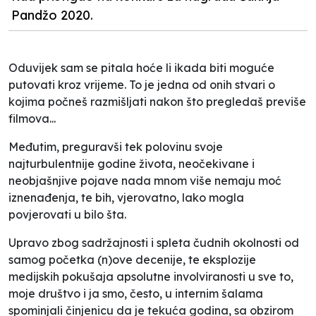
Pandžo 2020.
Oduvijek sam se pitala hoće li ikada biti moguće
putovati kroz vrijeme. To je jedna od onih stvari o
kojima počneš razmišljati nakon što pregledaš previše
filmova...
Međutim, preguravši tek polovinu svoje
najturbulentnije godine života, neočekivane i
neobjašnjive pojave nada mnom više nemaju moć
iznenađenja, te bih, vjerovatno, lako mogla
povjerovati u bilo šta.
Upravo zbog sadržajnosti i spleta čudnih okolnosti od
samog početka (n)ove decenije, te eksplozije
medijskih pokušaja apsolutne involviranosti u sve to,
moje društvo i ja smo, često, u internim šalama
spominjali činjenicu da je tekuća godina, sa obzirom