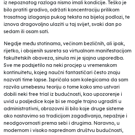
iz nepoznatog razloga nismo imali kondicije. Teško je
bilo pratiti gradivo, održati koncentraciju prilikom
trosatnog izlaganja pukog teksta na bijeloj podlozi, te
iznova dragovoljno ulaziti u taj svijet, svaki dan po
sedam ili osam sati.
Negdje među stotinama, većinom bezličnih, ali ipak,
rijetko, i obojenih susreta sa virtualnom manifestacijom
fakultetskih obaveza, sinula mi je sjajna usporedba.
Sve me podsjetilo na neki procjep u vremenskom
kontinuitetu, kojeg naučni fantastičari često znaju
nazvati
time lapse
. Ispričala sam kolegicama da sam
razvila urnebesnu teoriju o tome kako smo ustvari
dobili neki
free trial
iz budućnosti, kao upozorenje i
uvid u posljedice koje bi se mogle trajno ugraditi u
administrativni, obrazovni ili bilo koje druge sisteme
ako nastavimo sa tradicijom zagađivanja, nepažnje i
neodgovornosti prema sebi i drugima. Naravno, u
modernom i visoko naprednom društvu budućnosti,