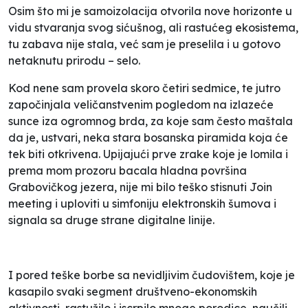
Osim što mi je samoizolacija otvorila nove horizonte u
vidu stvaranja svog sićušnog, ali rastućeg ekosistema,
tu zabava nije stala, već sam je preselila i u gotovo
netaknutu prirodu – selo.
Kod nene sam provela skoro četiri sedmice, te jutro
započinjala veličanstvenim pogledom na izlazeće
sunce iza ogromnog brda, za koje sam često maštala
da je, ustvari, neka stara bosanska piramida koja će
tek biti otkrivena. Upijajući prve zrake koje je lomila i
prema mom prozoru bacala hladna površina
Grabovičkog jezera, nije mi bilo teško stisnuti
Join
meeting
i uploviti u simfoniju elektronskih šumova i
signala sa druge strane digitalne linije.
I pored teške borbe sa nevidljivim čudovištem, koje je
kasapilo svaki segment društveno-ekonomskih
aktivnosti, rastužilo i iscrpilo mnoge porodice, naučili