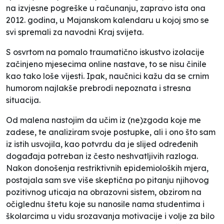
na izvjesne pogreške u računanju, zapravo ista ona
2012. godina, u Majanskom kalendaru u kojoj smo se
svi spremali za navodni
Kraj svijeta
.
S osvrtom na pomalo traumatično iskustvo izolacije
začinjeno mjesecima
online
nastave, to se nisu činile
kao tako loše vijesti. Ipak, naučnici kažu da se crnim
humorom najlakše prebrodi nepoznata i stresna
situacija.
Od malena nastojim da učim iz (ne)zgoda koje me
zadese, te analiziram svoje postupke, ali i ono što sam
iz istih usvojila, kao potvrdu da je slijed određenih
događaja potreban iz često neshvatljivih razloga.
Nakon donošenja restriktivnih epidemioloških mjera,
postajala sam sve više skeptična po pitanju njihovog
pozitivnog uticaja na obrazovni sistem, obzirom na
očiglednu štetu koje su nanosile nama studentima i
školarcima u vidu srozavanja motivacije i volje za bilo