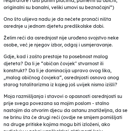
respiratore i diši punim plućima, pametni su obični,
originalni su banalni, veliki umovi su beznačajni”)
Ono što ulijeva nadu je da nećete pronaći ništa
osrednje u jednom djetetu predškolske dobi.
Želim reći da osrednjost nije urođeno svojstvo neke
osobe, već je njegov izbor, odgoj i usmjeravanje.
Gdje, kad i zašto prestaje ta posebnost malog
djeteta? Da li je “običan čovjek" stvarnost ili
konstrukt? Da li je dominacija upravo ovog lika,
„malog običnog čovjeka“, osrednjosti osnova onog
starog totalitarizma iz kojeg još uvijek nismo izišli?
Moja razmišljanja i stavovi o opasnosti osrednjosti su
prije svega povezana sa mojim poslom - stalno
nastojim da otvorim djecu da ostanu znatiželjna, da se
ne brinu šta će drugi reći (ovdje ne smijem pomišljati
na druge pritiske kojima mogu biti izloženi, ako