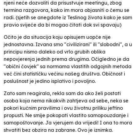
njeni neće dozvoliti da prisustvuje meetingu, zbog
termina razgovora, kako im mora objasniti o čemu se
radi. (sjetih se anegdote iz Teslinog života kako je sam
pravio svijeće da bi mogao čitati dok svi spavaju)
Očito je da situacija koju opisujem uopće nije
jednostavna. Izvana smo "civilizirani" ili "slobodni", a u
principu nismo daleko od vrlo grubih oblika
nepovjerenja jednih prema drugima. Očigledno je da
"obični čovjek" sa normama vlastitih odgojnih metoda
već čini statističku većinu našeg društva. Običnost i
poslušnost je jedino isplativo i povoljno.
Zato sam reagirala, rekla sam da ako želi postati
osoba koja nema nikakvih zahtjeva od sebe, neka se
pokori kućnim pravilima i ovu životnu priliku jeftino
propusti. Ne smije pokopati vlastito samopouzdanje i
samopoštovanje. Ja vjerujem da vrijedi! I ona to mora
shvatiti bez obzira na zabrane. Ovo je iznimka.