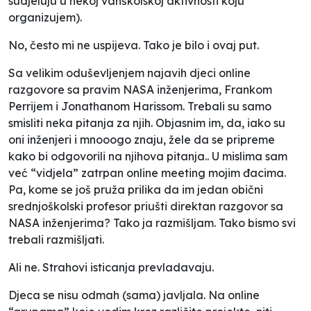
sudjeluju u nekoj vanškolskoj aktivnosti koju
organizujem).
No, često mi ne uspijeva. Tako je bilo i ovaj put.
Sa velikim oduševljenjem najavih djeci online
razgovore sa pravim NASA inženjerima, Frankom
Perrijem i Jonathanom Harissom. Trebali su samo
smisliti neka pitanja za njih. Objasnim im, da, iako su
oni inženjeri i mnooogo znaju, žele da se pripreme
kako bi odgovorili na njihova pitanja.. U mislima sam
već “vidjela” zatrpan online meeting mojim đacima.
Pa, kome se još pruža prilika da im jedan obični
srednjoškolski profesor priušti direktan razgovor sa
NASA inženjerima? Tako ja razmišljam. Tako bismo svi
trebali razmišljati.
Ali ne. Strahovi isticanja prevladavaju.
Djeca se nisu odmah (sama) javljala. Na online