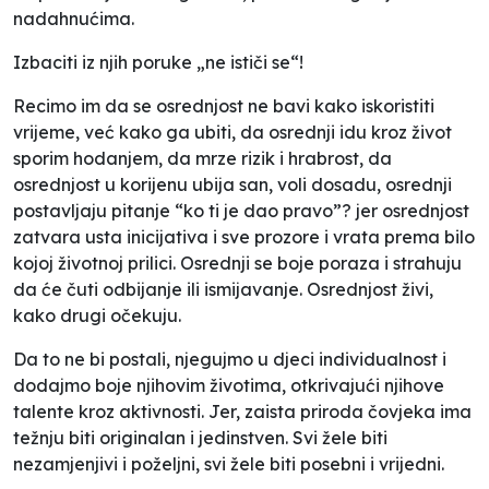
nadahnućima.
Izbaciti iz njih poruke „ne ističi se“!
Recimo im da se osrednjost ne bavi kako iskoristiti
vrijeme, već kako ga ubiti, da osrednji idu kroz život
sporim hodanjem, da mrze rizik i hrabrost, da
osrednjost u korijenu ubija san, voli dosadu, osrednji
postavljaju pitanje “ko ti je dao pravo”? jer osrednjost
zatvara usta inicijativa i sve prozore i vrata prema bilo
kojoj životnoj prilici. Osrednji se boje poraza i strahuju
da će čuti odbijanje ili ismijavanje. Osrednjost živi,
kako drugi očekuju.
Da to ne bi postali, njegujmo u djeci individualnost i
dodajmo boje njihovim životima, otkrivajući njihove
talente kroz aktivnosti. Jer, zaista priroda čovjeka ima
težnju biti originalan i jedinstven. Svi žele biti
nezamjenjivi i poželjni, svi žele biti posebni i vrijedni.