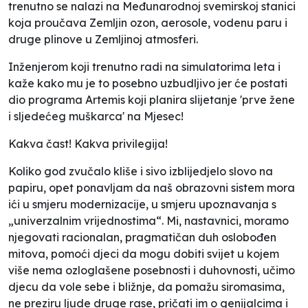
trenutno se nalazi na Međunarodnoj svemirskoj stanici
koja proučava Zemljin ozon, aerosole, vodenu paru i
druge plinove u Zemljinoj atmosferi.
Inženjerom koji trenutno radi na simulatorima leta i
kaže kako mu je to posebno uzbudljivo jer će postati
dio programa Artemis koji planira slijetanje 'prve žene
i sljedećeg muškarca' na Mjesec!
Kakva čast! Kakva privilegija!
Koliko god zvučalo kliše i sivo izblijedjelo slovo na
papiru, opet ponavljam da naš obrazovni sistem mora
ići u smjeru modernizacije, u smjeru upoznavanja s
„univerzalnim vrijednostima“. Mi, nastavnici, moramo
njegovati racionalan, pragmatičan duh oslobođen
mitova, pomoći djeci da mogu dobiti svijet u kojem
više nema ozloglašene posebnosti i duhovnosti, učimo
djecu da vole sebe i bližnje, da pomažu siromasima,
ne preziru ljude druge rase, pričati im o genijalcima i