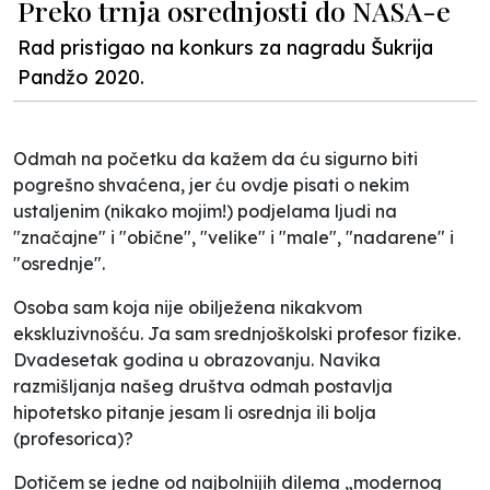
Preko trnja osrednjosti do NASA-e
Rad pristigao na konkurs za nagradu Šukrija
Pandžo 2020.
Odmah na početku da kažem da ću sigurno biti
pogrešno shvaćena, jer ću ovdje pisati o nekim
ustaljenim (nikako mojim!) podjelama ljudi na
"značajne" i "obične", "velike" i "male", "nadarene" i
"osrednje".
Osoba sam koja nije obilježena nikakvom
ekskluzivnošću. Ja sam srednjoškolski profesor fizike.
Dvadesetak godina u obrazovanju. Navika
razmišljanja našeg društva odmah postavlja
hipotetsko pitanje jesam li osrednja ili bolja
(profesorica)?
Dotičem se jedne od najbolnijih dilema „modernog