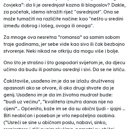
čovjeka“: da li je osrednjost kazna ili blagoslov? Dakle,
za početak, idemo istražiti riječ "osrednjost". Ona se
može tumačiti na različite načine: kao "nešto u sredini
između dobrog i lošeg, ovoga ili onoga".
Za mnoge ova nesretna “romansa” sa samim sobom
traje godinama, jer sebe vide kao sivo ili čak bezbojno
stvorenje. Neki nikad ne otkriju da mogu više i bolje.
Ono što je strašno i što gospodari svijetom je, da djecu
učimo da budu ili postanu osrednji i sivi. Da se ne ističu.
Čakštaviše, usađeno im je da se izlažu društvenoj
opasnosti ako se otvore, ili ako drugi shvate da je
genij. Usađeno im je da im životna mudrost bude:
“budi uz većinu”, “kvaliteta iznutra danas nije na
cijeni”... Općenito, kaže im se da su obični ljudi - sjajni ...
Biti neobičan i poseban je vrlo nepoželjna osobina.
(“Usreći se sine u običnom poslu, nabavi, sinko,