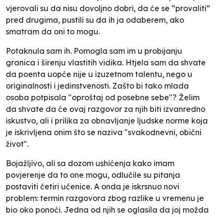
vjerovali su da nisu dovoljno dobri, da će se “provaliti”
pred drugima, pustili su da ih ja odaberem, ako
smatram da oni to mogu.
Potaknula sam ih. Pomogla sam im u probijanju
granica i širenju vlastitih vidika. Htjela sam da shvate
da poenta uopće nije u izuzetnom talentu, nego u
originalnosti i jedinstvenosti. Zašto bi tako mlada
osoba potpisala "oproštaj od posebne sebe"? Želim
da shvate da će ovaj razgovor za njih biti izvanredno
iskustvo, ali i prilika za obnavljanje ljudske norme koja
je iskrivljena onim što se naziva "svakodnevni, obični
život".
Bojažljivo, ali sa dozom ushićenja kako imam
povjerenje da to one mogu, odlučile su pitanja
postaviti četiri učenice. A onda je iskrsnuo novi
problem: termin razgovora zbog razlike u vremenu je
bio oko ponoći. Jedna od njih se oglasila da joj možda