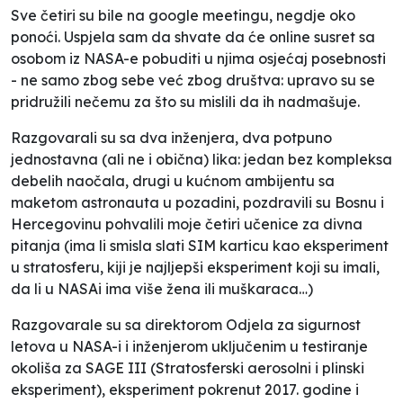
Sve četiri su bile na google meetingu, negdje oko
ponoći. Uspjela sam da shvate da će online susret sa
osobom iz NASA-e pobuditi u njima osjećaj posebnosti
- ne samo zbog sebe već zbog društva: upravo su se
pridružili nečemu za što su mislili da ih nadmašuje.
Razgovarali su sa dva inženjera, dva potpuno
jednostavna (ali ne i obična) lika: jedan bez kompleksa
debelih naočala, drugi u kućnom ambijentu sa
maketom astronauta u pozadini, pozdravili su Bosnu i
Hercegovinu pohvalili moje četiri učenice za divna
pitanja (ima li smisla slati SIM karticu kao eksperiment
u stratosferu, kiji je najljepši eksperiment koji su imali,
da li u NASAi ima više žena ili muškaraca…)
Razgovarale su sa direktorom Odjela za sigurnost
letova u NASA-i i inženjerom uključenim u testiranje
okoliša za SAGE III (Stratosferski aerosolni i plinski
eksperiment), eksperiment pokrenut 2017. godine i