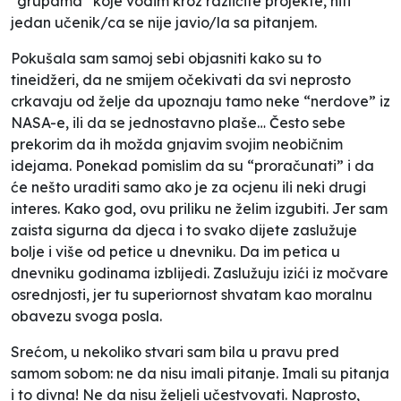
“grupama” koje vodim kroz različite projekte, niti
jedan učenik/ca se nije javio/la sa pitanjem.
Pokušala sam samoj sebi objasniti kako su to
tineidžeri, da ne smijem očekivati da svi neprosto
crkavaju od želje da upoznaju tamo neke “nerdove” iz
NASA-e, ili da se jednostavno plaše… Često sebe
prekorim da ih možda gnjavim svojim neobičnim
idejama. Ponekad pomislim da su “proračunati” i da
će nešto uraditi samo ako je za ocjenu ili neki drugi
interes. Kako god, ovu priliku ne želim izgubiti. Jer sam
zaista sigurna da djeca i to svako dijete zaslužuje
bolje i više od petice u dnevniku. Da im petica u
dnevniku godinama izblijedi. Zaslužuju izići iz močvare
osrednjosti, jer tu superiornost shvatam kao moralnu
obavezu svoga posla.
Srećom, u nekoliko stvari sam bila u pravu pred
samom sobom: ne da nisu imali pitanje. Imali su pitanja
i to divna! Ne da nisu željeli učestvovati. Naprosto,