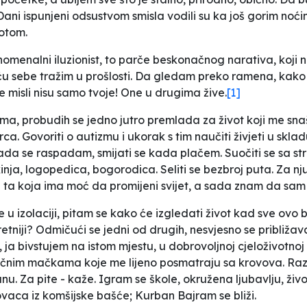
i ispunjeni odsustvom smisla vodili su ka još gorim noćima,
votom.
omenalni iluzionist, to parče beskonačnog narativa, koji 
sebe tražim u prošlosti. Da gledam preko ramena, kako bi
e misli nisu samo tvoje! One u drugima žive.
[1]
nama, probudih se jedno jutro premlada za život koji me sn
ca. Govoriti o autizmu i ukorak s tim naučiti živjeti u skladu
ada se raspadam, smijati se kada plačem. Suočiti se sa str
inja, logopedica, bogorodica. Seliti se bezbroj puta. Za nj
 ta koja ima moć da promijeni svijet, a sada znam da sam 
 izolaciji, pitam se kako će izgledati život kad sve ovo bu
 Sretniji? Odmičući se jedni od drugih, nesvjesno se približ
ja bivstujem na istom mjestu, u dobrovoljnoj cjeloživotno
ičnim mačkama koje me lijeno posmatraju sa krovova. Razm
 Za pite - kaže. Igram se škole, okružena ljubavlju, živo
ca iz komšijske bašće; Kurban Bajram se bliži.