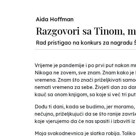
Aida Hoffman
Razgovori sa Tinom, m
Rad pristigao na konkurs za nagradu 
Vrijeme je pandemije i po prvi put nakon mno
Nikoga ne zovem, sve znam. Znam kako je ka
vremena. Znam što znači priželjkivati samoć
nemati vremena za sebe. Živjeti dan za da
kauč sa onom knjigom, sa koje si već tri put
Dođu ti dani, kada se budimo, jer moramo,
nečujno, priželjkujući da se što ranije zav
koje vjerujemo da će nas spasiti i izbaviti 
Moja svakodnevnica je slatka robija. Toliko