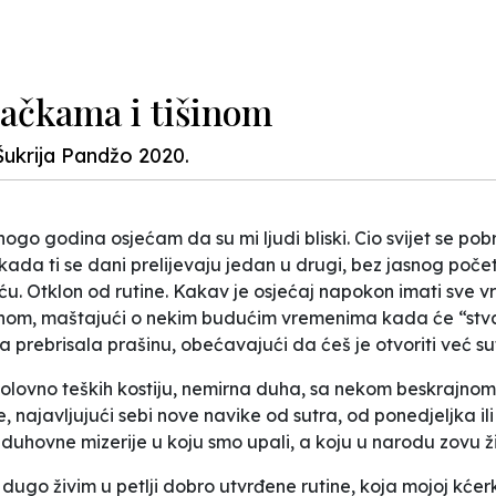
ačkama i tišinom
Šukrija Pandžo 2020.
go godina osjećam da su mi ljudi bliski. Cio svijet se pobr
da ti se dani prelijevaju jedan u drugi, bez jasnog počet
u. Otklon od rutine. Kakav je osjećaj napokon imati sve vr
nom, maštajući o nekim budućim vremenima kada će “stvari 
a prebrisala prašinu, obećavajući da ćeš je otvoriti već su
 olovno teških kostiju, nemirna duha, sa nekom beskrajnom
rše, najavljujući sebi nove navike od sutra, od ponedjeljka
iz duhovne mizerije u koju smo upali, a koju u narodu zovu ž
 dugo živim u petlji dobro utvrđene rutine, koja mojoj kće