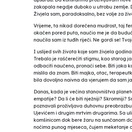
zakopala negdje duboko u utrobu zemlje. Dan
Živjela sam, paradoksalno, bez volje za ži
Vrijeme, ta nikad dorečena mudrost, taj fen
okačen pored puta, naučio me je da buduću 
naučila sam iz tuđih riječi.
Ne gordi se! Tvoj
I uslijed svih života koje sam živjela godi
Trebalo je raščerećiti stigmu, kao starog jar
odbaciti naučeno, pronaći sebe. Biti jaka k
mislila da znam. Biti majka, otac, terapeutk
bila dovoljno naivna da vjerujem da sam ja
Danas, kada je većina stanovništva planete u
empatije? Da li će biti nježniji? Skromniji?
poznavali proživljava duhovnu preobrazbu, 
Ujevićem i drugim mrtvim drugarima. Sa ul
komšinicom dok bere žaru na sunčanom danu.
noćima punog mjeseca, čujem meketanje ova