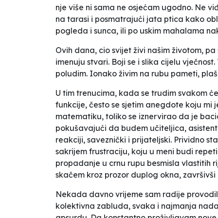
nje više ni sama ne osjećam ugodno. Ne viđ
na tarasi i posmatrajući jata ptica kako obli
pogleda i sunca, ili po uskim mahalama n
Ovih dana, cio svijet živi našim životom, pa s
imenuju stvari. Boji se i slika cijelu vječno
poludim. Ionako živim na rubu pameti, plaš
U tim trenucima, kada se trudim svakom će
funkcije, često se sjetim anegdote koju mi 
matematiku, toliko se iznervirao da je baci
pokušavajući da budem učiteljica, asistent u
reakciji, saveznički i prijateljski. Prividn
sakrijem frustraciju, koju u meni budi repet
propadanje u crnu rupu besmisla vlastitih r
skačem kroz prozor duplog okna, završivši 
Nekada davno vrijeme sam radije provodila s
kolektivna zabluda, svaka i najmanja nada 
apsurdu. Da konstantno proživljavam nove p