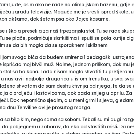
am ljude, osim ako ne rade na olimpijskom bazenu, gdje če
jeću zgradu televizije. Moguće me je sresti ispred škole, u 
akon akšama, dok šetam psa oko Jajce kasarne.
e i škola preselila za naš trpezarijski stol. Tu se rade skupo
st. Tu se plače, podmićuje slatkišima i ispuši se pola kutije
im se da bih mogla da se spotaknem i skliznem.
lijom svoga bića da budem smirena i pedagoški ustrojena,
je ispričao moj bivši muž. Naime, jednom prilikom, dok mu
o stol sa balkona. Tada nisam mogla shvatiti tu pretjeranu 
 nastavi i najbolja drugarica u istom trenutku, u svoj svoj
o staložena shvatam da sam destruktivnija od njega, te da se
icija o proljeću i lastavicama, dok pada snijeg u aprilu. Z
iječi. Dok nepomično sjedim, a u meni grmi i sijeva, gledam
na dnu Tehviline avlije prosutog mozga.
a bilo kim, nego sama sa sobom. Tebali su mi dugi razgovor
da pobjegnem u zaborav, daleko od vlastitih misli. Da ne
očetke, a ubijem sve što je stalno, prirodno, obično. Da 