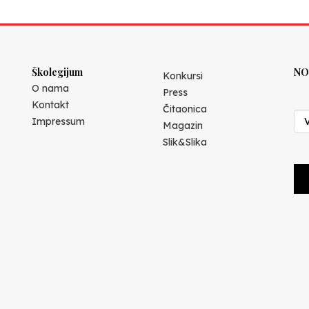
Školegijum
NO
Konkursi
O nama
Press
Kontakt
Čitaonica
Impressum
Magazin
Slik&Slika