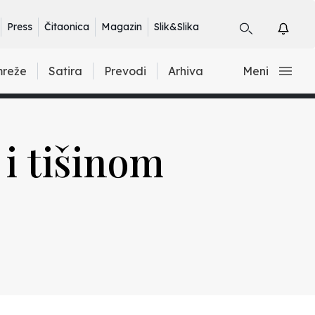
Press
Čitaonica
Magazin
Slik&Slika
mreže
Satira
Prevodi
Arhiva
Meni
i tišinom