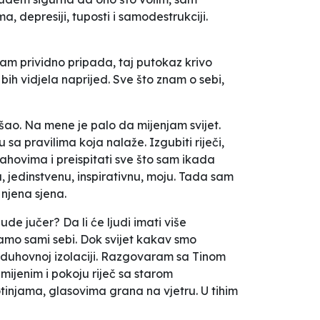
 depresiji, tuposti i samodestrukciji.
nam prividno pripada, taj putokaz krivo
h vidjela naprijed. Sve što znam o sebi,
ašao. Na mene je palo da mijenjam svijet.
 sa pravilima koja nalaže. Izgubiti riječi,
ahovima i preispitati sve što sam ikada
u, jedinstvenu, inspirativnu, moju. Tada sam
njena sjena.
de jučer? Da li će ljudi imati više
avamo sami sebi. Dok svijet kakav smo
j duhovnoj izolaciji. Razgovaram sa Tinom
ijenim i pokoju riječ sa starom
tinjama, glasovima grana na vjetru. U tihim