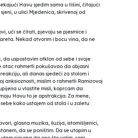
kajući Havu sjedim sama u tišini, čitajući
sjeni, u ulici Mjedenica, skrivenoj od
vi, uči se čitati, pjevaju se pjesmice i
 cigareta. Nekad otvorim i bocu vina, da ne
 da uspostavim otklon od sebe i svoje
 je otac rahmetli pokušavao da objasni
reakciju, ali danas sjedeći za stolom i
oj anksioznosti, mislim o rahmetli Ramizovoj
 upijena u vlastite misli, koprcam da
a moju Havu to je apstrakcija. Za mene,
 sebe kako ustajem od stola i u zaletu
i, glasna muzika, iluzija, istomišljenici,
stanem, da se poništim. Da se utopim u
budem sigurna da ono što volim, sam