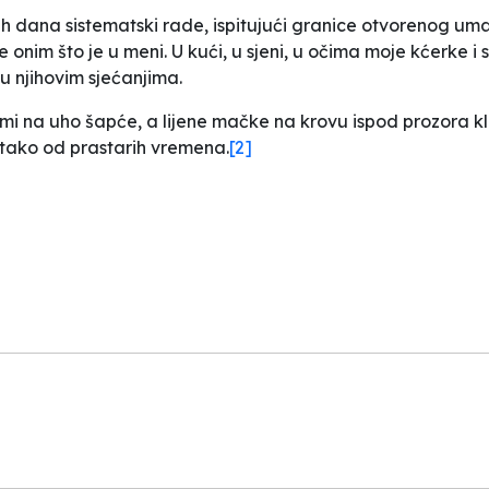
h dana sistematski rade, ispitujući granice otvorenog u
 onim što je u meni. U kući, u sjeni, u očima moje kćerke 
 u njihovim sjećanjima.
n mi na uho šapće, a lijene mačke na krovu ispod prozora 
 je tako od prastarih vremena.
[2]