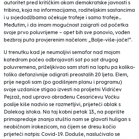
autoritet pred kritičkim okom demokratske javnosti s
tribina, koja na informacijama, roditeljskim sastancima
i u svjedodžbama očekuje trofeje i samo trofeje...
Međutim, i da imam mogućnost zaigrati od početka
svoje prvo poluvrijeme – opet bih sve ponovio, vođen
bezbroj puta provjerenim načelom: „Bolje-više-jače!“.
U trenutku kad je neumoljivi semafor nad mojom
katedrom počeo odbrojavati sat po sat drugog
poluvremena, priželjkivao sam stati na loptu pa koliko-
toliko defanzivnije odigrati preostalih 20 ljeta. Elem,
prije negoli sam (po godišnjem planu i programu)
svoje uzdanice stigao izvesti na proljetni Vidrićev
Pejzaž, nad upravo obrađenu Cesarićevu Voćku
poslije kiše nadvio se razmetljivi, prijeteći oblak s
Dalekog istoka. Na taj kobni petak 13., na poprište
primopredaje znanja stuštio nam se glavati huligan s
neobičnom irokezicom, na čijem se dresu kočio
prijeteći natpis: Covid-19. Doduše, naslućivalo se