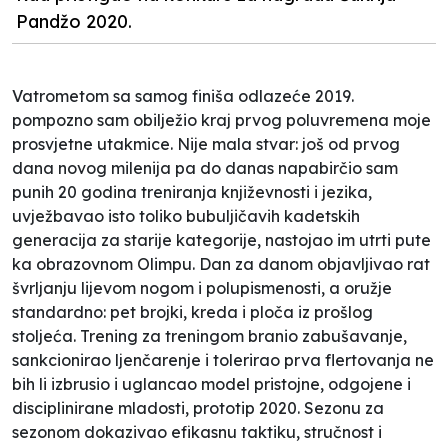
Pandžo 2020.
Vatrometom sa samog finiša odlazeće 2019.
pompozno sam obilježio kraj prvog poluvremena moje
prosvjetne utakmice. Nije mala stvar: još od prvog
dana novog milenija pa do danas napabirčio sam
punih 20 godina treniranja književnosti i jezika,
uvježbavao isto toliko bubuljičavih kadetskih
generacija za starije kategorije, nastojao im utrti pute
ka obrazovnom Olimpu. Dan za danom objavljivao rat
švrljanju lijevom nogom i polupismenosti, a oružje
standardno: pet brojki, kreda i ploča iz prošlog
stoljeća. Trening za treningom branio zabušavanje,
sankcionirao ljenčarenje i tolerirao prva flertovanja ne
bih li izbrusio i uglancao model pristojne, odgojene i
disciplinirane mladosti, prototip 2020. Sezonu za
sezonom dokazivao efikasnu taktiku, stručnost i