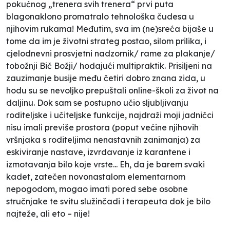
pokućnog „trenera svih trenera“ prvi puta
blagonaklono promatralo tehnološka čudesa u
njihovim rukama! Međutim, sva im (ne)sreća bijaše u
tome da im je životni strateg postao, silom prilika, i
cjelodnevni prosvjetni nadzornik/ rame za plakanje/
tobožnji Bič Božji/ hodajući multipraktik. Prisiljeni na
zauzimanje busije među četiri dobro znana zida, u
hodu su se nevoljko prepuštali online-školi za život na
daljinu. Dok sam se postupno učio sljubljivanju
roditeljske i učiteljske funkcije, najdraži moji jadničci
nisu imali previše prostora (poput većine njihovih
vršnjaka s roditeljima nenastavnih zanimanja) za
eskiviranje nastave, izvrdavanje iz karantene i
izmotavanja bilo koje vrste... Eh, da je barem svaki
kadet, zatečen novonastalom elementarnom
nepogodom, mogao imati pored sebe osobne
stručnjake te svitu služinčadi i terapeuta dok je bilo
najteže, ali eto – nije!