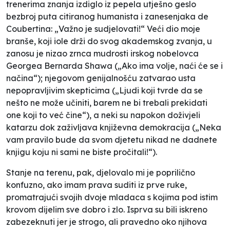
trenerima znanja izdiglo iz pepela utješno geslo
bezbroj puta citiranog humanista i zanesenjaka de
Coubertina: „Važno je sudjelovati!“ Veći dio moje
branše, koji iole drži do svog akademskog zvanja, u
zanosu je nizao zrnca mudrosti irskog nobelovca
Georgea Bernarda Shawa („Ako ima volje, naći će se i
načina“); njegovom genijalnošću zatvarao usta
nepopravljivim skepticima („Ljudi koji tvrde da se
nešto ne može učiniti, barem ne bi trebali prekidati
one koji to već čine“), a neki su napokon doživjeli
katarzu dok zaživljava književna demokracija („Neka
vam pravilo bude da svom djetetu nikad ne dadnete
knjigu koju ni sami ne biste pročitali!“).
Stanje na terenu, pak, djelovalo mi je poprilično
konfuzno, ako imam prava suditi iz prve ruke,
promatrajući svojih dvoje mladaca s kojima pod istim
krovom dijelim sve dobro i zlo. Isprva su bili iskreno
zabezeknuti jer je strogo, ali pravedno oko njihova