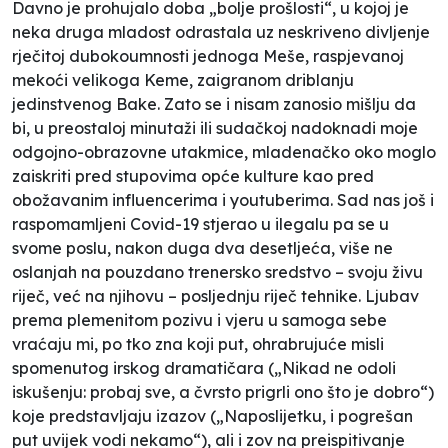
Davno je prohujalo doba „bolje prošlosti“, u kojoj je
neka druga mladost odrastala uz neskriveno divljenje
rječitoj dubokoumnosti jednoga Meše, raspjevanoj
mekoći velikoga Keme, zaigranom driblanju
jedinstvenog Bake. Zato se i nisam zanosio mišlju da
bi, u preostaloj minutaži ili sudačkoj nadoknadi moje
odgojno-obrazovne utakmice, mladenačko oko moglo
zaiskriti pred stupovima opće kulture kao pred
obožavanim influencerima i youtuberima. Sad nas još i
raspomamljeni Covid-19 stjerao u ilegalu pa se u
svome poslu, nakon duga dva desetljeća, više ne
oslanjah na pouzdano trenersko sredstvo – svoju živu
riječ, već na njihovu – posljednju riječ tehnike. Ljubav
prema plemenitom pozivu i vjeru u samoga sebe
vraćaju mi, po tko zna koji put, ohrabrujuće misli
spomenutog irskog dramatičara („Nikad ne odoli
iskušenju: probaj sve, a čvrsto prigrli ono što je dobro“)
koje predstavljaju izazov („Naposlijetku, i pogrešan
put uvijek vodi nekamo“), ali i zov na preispitivanje