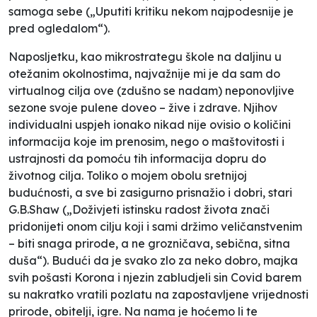
samoga sebe („Uputiti kritiku nekom najpodesnije je
pred ogledalom“).
Naposljetku, kao mikrostrategu škole na daljinu u
otežanim okolnostima, najvažnije mi je da sam do
virtualnog cilja ove (zdušno se nadam) neponovljive
sezone svoje pulene doveo – žive i zdrave. Njihov
individualni uspjeh ionako nikad nije ovisio o količini
informacija koje im prenosim, nego o maštovitosti i
ustrajnosti da pomoću tih informacija dopru do
životnog cilja. Toliko o mojem obolu sretnijoj
budućnosti, a sve bi zasigurno prisnažio i dobri, stari
G.B.Shaw („Doživjeti istinsku radost života znači
pridonijeti onom cilju koji i sami držimo veličanstvenim
– biti snaga prirode, a ne grozničava, sebična, sitna
duša“). Budući da je svako zlo za neko dobro, majka
svih pošasti Korona i njezin zabludjeli sin Covid barem
su nakratko vratili pozlatu na zapostavljene vrijednosti
prirode, obitelji, igre. Na nama je hoćemo li te