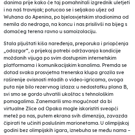
danima prije kako će taj pomahnitali izgrednik uletjeti
i na naš travnjak; potucao se i seljakao uljez od
Wuhana do Apenina, po bjelosvjetskim stadionima od
nemila do nedraga, na koncu i nas prisilivši na bijeg s
domaćeg terena ravno u samoizolaciju.
Stala pljuštati kiša naređenja, preporuka i priopćenja
„odozgor“, o prijekoj potrebi održavanja kondicije
moždanih vijuga po svim dostupnim internetskim
platformama i komunikacijskim kanalima. Premda se
dotad svaka prosvjetna trenerska klupa grozila sve
raširenije ovisnosti mladih o video-igricama, ovoga
puta nije bilo rezervnog izlaza: u nedostatku plana B,
svi smo se gordo uhvatili ukoštac s tehnološkim
pomagalima. Zanemarili smo mogućnost da bi
virtualne Zlice od Opaka mogle iskoristiti sveopći
metež pa nas, putem ekrana svih dimenzija, zavazda
čipirati te učiniti poslušnim marionetama. U olimpijskoj
godini bez olimpijskih igara, iznebuha se među nama –