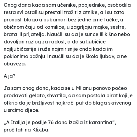
Onog dana kada sam učenike, pobjednike, osobodila
testa svi ostali su prestali tražiti zlatnike, ali su zato
pronašli blago u bubamari bez jedne crne tačke, u
običnom čaju od kamilice, u zagrljaju majke, sestre,
brata ili prijatelja. Naučili su da je sunce ili kišno nebo
dovoljan razlog za radost, a da su ljubičice
najljubičastije i ruže najmirisnije onda kada im
poklonimo pažnju i naučili su da je škola ljubav, a ne
obaveza.
A ja?
Ja sam onog dana, kada se u Milanu ponovo počeo
prodavati gelato, shvatila, da sam postala pirat koji je
otkrio da je brižljivost najkraći put do blaga skrivenog
u srcima djece.
„A Italija je poslije 76 dana izašla iz karantina“,
pročitah na Klix.ba.