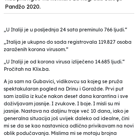
Pandžo 2020.
„U Italiji je u posljednja 24 sata preminulo 766 ljudi.“
„Italija je ukupno do sada registrovala 119.827 osoba
zaraženih korona virusom.“
„U Italiji je od korona virusa izliječeno 14.685 ljudi.“
Pročitah na Klix.ba.
A ja sam na Gubavici, vidikovcu sa kojeg se pruža
spektakularan pogled na Drinu i Goražde. Prvi put
sam izašla iz kuće nakon deset dana karantina i sve
doživljavam jasnije. I zvukove. I boje. I misli su mi
jasnije. Nastava na daljinu traje već 10 dana, iako je
generalna situacija još uvijek daleko od idealne, čini
mi se da se kao nastavnica odlično privikavam na novi
oblik podučavanja. Mislima mi se motaju brojna