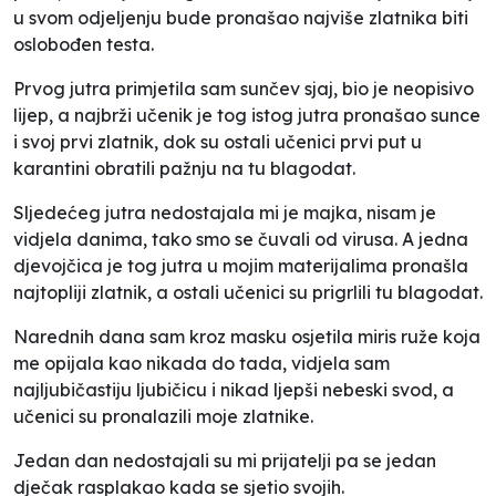
u svom odjeljenju bude pronašao najviše zlatnika biti
oslobođen testa.
Prvog jutra primjetila sam sunčev sjaj, bio je neopisivo
lijep, a najbrži učenik je tog istog jutra pronašao sunce
i svoj prvi zlatnik, dok su ostali učenici prvi put u
karantini obratili pažnju na tu blagodat.
Sljedećeg jutra nedostajala mi je majka, nisam je
vidjela danima, tako smo se čuvali od virusa. A jedna
djevojčica je tog jutra u mojim materijalima pronašla
najtopliji zlatnik, a ostali učenici su prigrlili tu blagodat.
Narednih dana sam kroz masku osjetila miris ruže koja
me opijala kao nikada do tada, vidjela sam
najljubičastiju ljubičicu i nikad ljepši nebeski svod, a
učenici su pronalazili moje zlatnike.
Jedan dan nedostajali su mi prijatelji pa se jedan
dječak rasplakao kada se sjetio svojih.