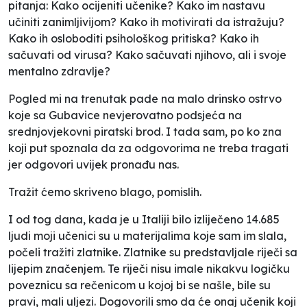
pitanja: Kako ocijeniti učenike? Kako im nastavu
učiniti zanimljivijom? Kako ih motivirati da istražuju?
Kako ih osloboditi psihološkog pritiska? Kako ih
sačuvati od virusa? Kako sačuvati njihovo, ali i svoje
mentalno zdravlje?
Pogled mi na trenutak pade na malo drinsko ostrvo
koje sa Gubavice nevjerovatno podsjeća na
srednjovjekovni piratski brod. I tada sam, po ko zna
koji put spoznala da za odgovorima ne treba tragati
jer odgovori uvijek pronađu nas.
Tražit ćemo skriveno blago, pomislih.
I od tog dana, kada je u Italiji bilo izliječeno 14.685
ljudi moji učenici su u materijalima koje sam im slala,
počeli tražiti zlatnike. Zlatnike su predstavljale riječi sa
lijepim značenjem. Te riječi nisu imale nikakvu logičku
poveznicu sa rečenicom u kojoj bi se našle, bile su
pravi, mali uljezi. Dogovorili smo da će onaj učenik koji