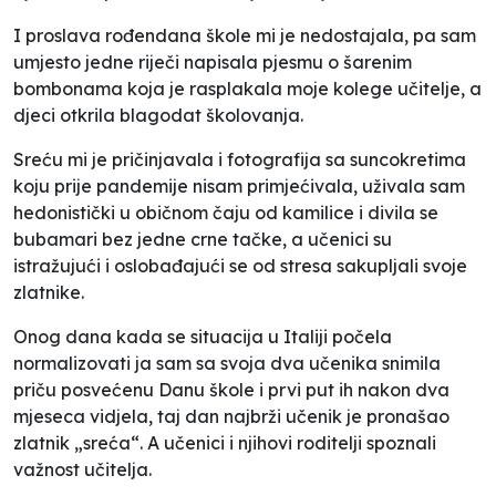
I proslava rođendana škole mi je nedostajala, pa sam
umjesto jedne riječi napisala pjesmu o šarenim
bombonama koja je rasplakala moje kolege učitelje, a
djeci otkrila blagodat školovanja.
Sreću mi je pričinjavala i fotografija sa suncokretima
koju prije pandemije nisam primjećivala, uživala sam
hedonistički u običnom čaju od kamilice i divila se
bubamari bez jedne crne tačke, a učenici su
istražujući i oslobađajući se od stresa sakupljali svoje
zlatnike.
Onog dana kada se situacija u Italiji počela
normalizovati ja sam sa svoja dva učenika snimila
priču posvećenu Danu škole i prvi put ih nakon dva
mjeseca vidjela, taj dan najbrži učenik je pronašao
zlatnik „sreća“. A učenici i njihovi roditelji spoznali
važnost učitelja.