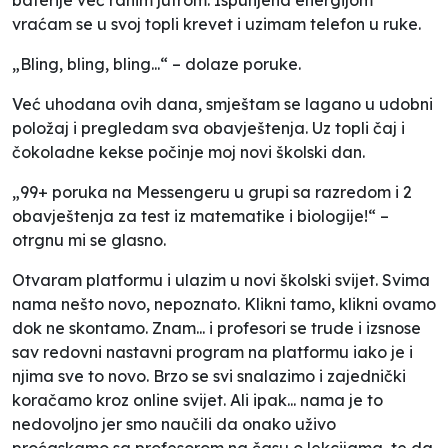
vraćam se u svoj topli krevet i uzimam telefon u ruke.
„Bling, bling, bling...“ – dolaze poruke.
Već uhodana ovih dana, smještam se lagano u udobni
položaj i pregledam sva obavještenja. Uz topli čaj i
čokoladne kekse počinje moj novi školski dan.
„99+ poruka na Messengeru u grupi sa razredom i 2
obavještenja za test iz matematike i biologije!“ –
otrgnu mi se glasno.
Otvaram platformu i ulazim u novi školski svijet. Svima
nama nešto novo, nepoznato. Klikni tamo, klikni ovamo
dok ne skontamo. Znam... i profesori se trude i izsnose
sav redovni nastavni program na platformu iako je i
njima sve to novo. Brzo se svi snalazimo i zajednički
koračamo kroz online svijet. Ali ipak... nama je to
nedovoljno jer smo naučili da onako uživo
proćaskamo sa profesorom na času o lekcijama, te da