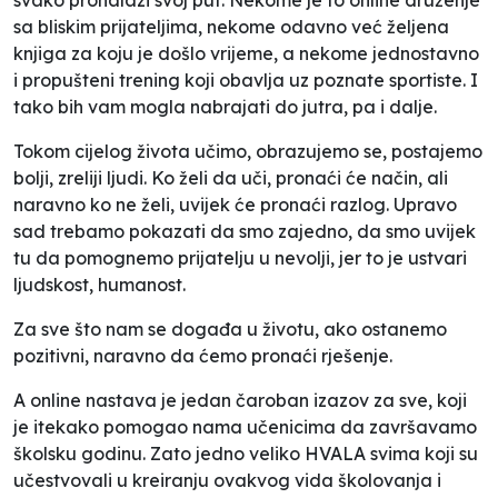
sa bliskim prijateljima, nekome odavno već željena
knjiga za koju je došlo vrijeme, a nekome jednostavno
i propušteni trening koji obavlja uz poznate sportiste. I
tako bih vam mogla nabrajati do jutra, pa i dalje.
Tokom cijelog života učimo, obrazujemo se, postajemo
bolji, zreliji ljudi. Ko želi da uči, pronaći će način, ali
naravno ko ne želi, uvijek će pronaći razlog. Upravo
sad trebamo pokazati da smo zajedno, da smo uvijek
tu da pomognemo prijatelju u nevolji, jer to je ustvari
ljudskost, humanost.
Za sve što nam se događa u životu, ako ostanemo
pozitivni, naravno da ćemo pronaći rješenje.
A online nastava je jedan čaroban izazov za sve, koji
je itekako pomogao nama učenicima da završavamo
školsku godinu. Zato jedno veliko HVALA svima koji su
učestvovali u kreiranju ovakvog vida školovanja i