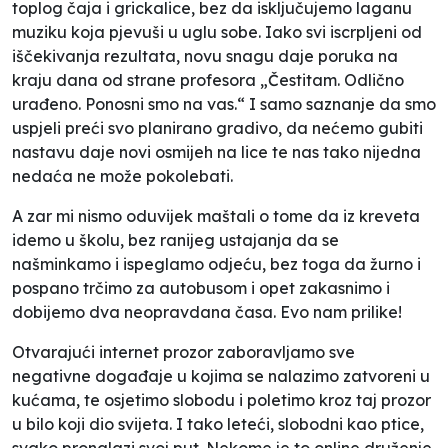
toplog čaja i grickalice, bez da isključujemo laganu
muziku koja pjevuši u uglu sobe. Iako svi iscrpljeni od
iščekivanja rezultata, novu snagu daje poruka na
kraju dana od strane profesora „Čestitam. Odlično
urađeno. Ponosni smo na vas.“ I samo saznanje da smo
uspjeli preći svo planirano gradivo, da nećemo gubiti
nastavu daje novi osmijeh na lice te nas tako nijedna
nedaća ne može pokolebati.
A zar mi nismo oduvijek maštali o tome da iz kreveta
idemo u školu, bez ranijeg ustajanja da se
našminkamo i ispeglamo odjeću, bez toga da žurno i
pospano trčimo za autobusom i opet zakasnimo i
dobijemo dva neopravdana časa. Evo nam prilike!
Otvarajući internet prozor zaboravljamo sve
negativne događaje u kojima se nalazimo zatvoreni u
kućama, te osjetimo slobodu i poletimo kroz taj prozor
u bilo koji dio svijeta. I tako leteći, slobodni kao ptice,
svako pronalazi svoj put. Nekome je to online druženje