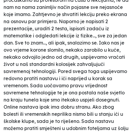
nam na nama zanimljiv način pojasne sve nejasnoće
koje imamo. Zahtjevno je shvatiti lekciju preko ekrana
na osnovu par primjera. Naporno je napisati 2
prezentacije, uraditi 2 testa, ispisati zadaću iz
matematike i odgledati lekcije iz fizike..., sve za jedan
dan. Sve to znam..., ali ipak, snalazimo se. Iako nas je
ovo vrjeme korone slomilo, nekako zarobilo u kuće,
nekako odvojilo jedno od drugih, uspijevamo vraćati
život u naš standardni kolosijek zahvaljujući
savremenoj tehnologiji. Pored svega toga uspijevamo
redovno pratiti nastavu i ići naprijed u korak sa
vremenom. Sada uočavamo pravu vrijednost
savremene tehnologije te je ona postala naše svjetlo
na kraju tunela koje smo itekako uspjeli dosegnuti.
Online nastava ipak ima dobru stranu. Ako zbog
bolesti ili vremenskih neprilika nismo bili u stanju ići u
školske klupe, sada je to riješeno. Sada nastavu
možemo pratiti smješteni u udobnim foteljama uz šolju