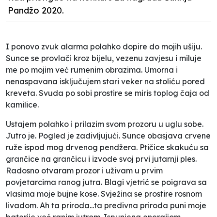
Pandžo 2020.
I ponovo zvuk alarma polahko dopire do mojih ušiju.
Sunce se provlači kroz bijelu, vezenu zavjesu i miluje
me po mojim već rumenim obrazima. Umorna i
nenaspavana isključujem stari veker na stoliću pored
kreveta. Svuda po sobi prostire se miris toplog čaja od
kamilice.
Ustajem polahko i prilazim svom prozoru u uglu sobe.
Jutro je. Pogled je zadivljujući. Sunce obasjava crvene
ruže ispod mog drvenog pendžera. Ptičice skakuću sa
grančice na grančicu i izvode svoj prvi jutarnji ples.
Radosno otvaram prozor i uživam u prvim
povjetarcima ranog jutra. Blagi vjetrić se poigrava sa
vlasima moje bujne kose. Svježina se prostire rosnom
livadom. Ah ta priroda...ta predivna priroda puni moje
baterije već ranim jutrom. Ispunjena energijom