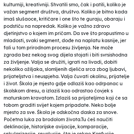
kulturniji, kreativniji. Shvatili smo, čak i patili, koliko je
važan segment društva, društvo. Koliko je bitno kada
imaš slušaoce, kritičare i one što te guraju, obaraju i
podstiču na napredak. Koliko je važno zdravo
djetinjstvo o kojem im pričam. Da sve što propustimo u
mladosti, svaki segment, dođe na naplatu kasnije, jer
fali u tom prirodnom procesu življenja. Ne može
zgrada bez nekog svog dijela stojati i biti svrsishodna
za življenje. Valja se družiti, igrati na livadi, dobiti
nekoliko ožiljaka, slomljenih djelića srca zbog ljubavi,
prijateljstva i neuspjeha. Valja čuvati okolinu, prijatelje
i život. Škola je mjesto gdje odlaziš kao odrpanac u
školskom dresu, a izlaziš kao odrastao čovjek s
maturskom kravatom. Izlaziš sa prijateljima koji će sa
tobom graditi svijet kojem pripadate. Neko bolje
mjesto za sve. Škola je odskočna daska za snove.
Početna luka za brodolom života.Tu ćeš naučiti
deklinacije, historijske avijacije, komparacije,
sekularizacije, revolucije, šta je rekao Konfucije,