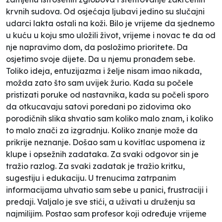
krvnih sudova. Od osjećaja ljubavi jedino su slučajni
udarci lakta ostali na koži. Bilo je vrijeme da sjednemo
u kuću u koju smo uložili život, vrijeme i novac te da od
nje napravimo dom, da posložimo prioritete. Da
osjetimo svoje dijete. Da u njemu pronađem sebe.
Toliko ideja, entuzijazma i želje nisam imao nikada,
možda zato što sam uvijek žurio. Kada su počele
pristizati poruke od nastavnika, kada su počeli sporo
da otkucavaju satovi poredani po zidovima oko
porodičnih slika shvatio sam koliko malo znam, i koliko
to malo znači za izgradnju. Koliko znanje može da
prikrije neznanje. Došao sam u kovitlac uspomena iz
klupe i opsežnih zadataka. Za svaki odgovor sin je
tražio razlog. Za svaki zadatak je tražio kritku,
sugestiju i edukaciju. U trenucima zatrpanim
informacijama uhvatio sam sebe u panici, frustraciji i
predaji. Valjalo je sve stići, a uživati u druženju sa
najmilijim. Postao sam profesor koji određuje vrijeme