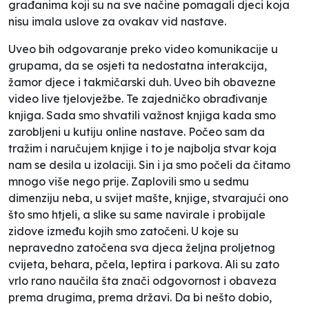
građanima koji su na sve načine pomagali djeci koja
nisu imala uslove za ovakav vid nastave.
Uveo bih odgovaranje preko video komunikacije u
grupama, da se osjeti ta nedostatna interakcija,
žamor djece i takmičarski duh. Uveo bih obavezne
video live
tjelovježbe. Te zajedničko obrađivanje
knjiga. Sada smo shvatili važnost knjiga kada smo
zarobljeni u kutiju online nastave. Počeo sam da
tražim i naručujem knjige i to je najbolja stvar koja
nam se desila u izolaciji. Sin i ja smo počeli da čitamo
mnogo više nego prije. Zaplovili smo u sedmu
dimenziju neba, u svijet mašte, knjige, stvarajući ono
što smo htjeli, a slike su same navirale i probijale
zidove između kojih smo zatočeni. U koje su
nepravedno zatočena sva djeca željna proljetnog
cvijeta, behara, pčela, leptira i parkova. Ali su zato
vrlo rano naučila šta znači odgovornost i obaveza
prema drugima, prema državi. Da bi nešto dobio,