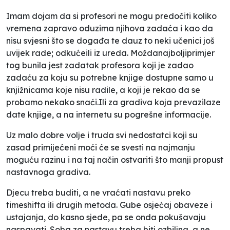
Imam dojam da si profesori ne mogu predočiti koliko
vremena zapravo oduzima njihova zadaća i kao da
nisu svjesni što se događa te dauz to neki učenici još
uvijek rade; odkućeili iz ureda. Moždanajboljiprimjer
tog bunila jest zadatak profesora koji je zadao
zadaću za koju su potrebne knjige dostupne samo u
knjižnicama koje nisu radile, a koji je rekao da se
probamo nekako snaći.Ili za gradiva koja prevazilaze
date knjige, a na internetu su pogrešne informacije.
Uz malo dobre volje i truda svi nedostatci koji su
zasad primijećeni moći će se svesti na najmanju
moguću razinu i na taj način ostvariti što manji propust
nastavnoga gradiva.
Djecu treba buditi, a ne vraćati nastavu preko
timeshifta
ili drugih metoda. Gube osjećaj obaveze i
ustajanja, do kasno sjede, pa se onda pokušavaju
naspavati. Soba za nastavu treba biti ozbiljna, a ne