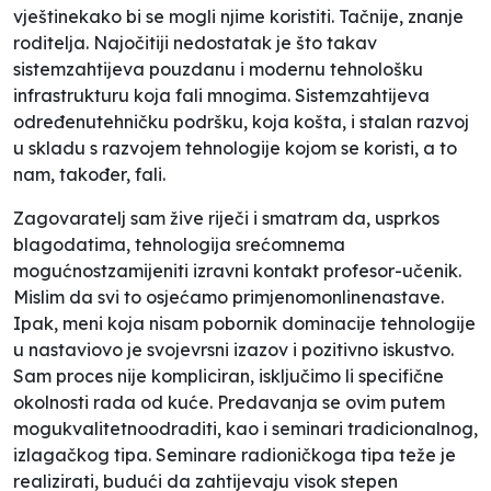
vještinekako bi se mogli njime koristiti. Tačnije, znanje
roditelja. Najočitiji nedostatak je što takav
sistemzahtijeva pouzdanu i modernu tehnološku
infrastrukturu koja fali mnogima. Sistemzahtijeva
određenutehničku podršku, koja košta, i stalan razvoj
u skladu s razvojem tehnologije kojom se koristi, a to
nam, također, fali.
Zagovaratelj sam žive riječi i smatram da, usprkos
blagodatima, tehnologija srećomnema
mogućnostzamijeniti izravni kontakt profesor-učenik.
Mislim da svi to osjećamo primjenom
online
nastave.
Ipak, meni koja nisam pobornik dominacije tehnologije
u nastaviovo je svojevrsni izazov i pozitivno iskustvo.
Sam proces nije kompliciran, isključimo li specifične
okolnosti rada od kuće. Predavanja se ovim putem
mogukvalitetnoodraditi, kao i seminari tradicionalnog,
izlagačkog tipa. Seminare radioničkoga tipa teže je
realizirati, budući da zahtijevaju visok stepen