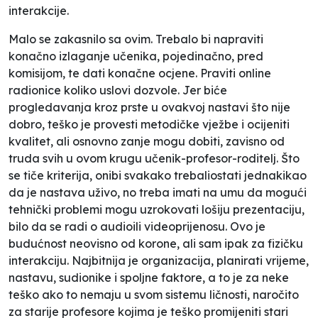
interakcije.
Malo se zakasnilo sa ovim. Trebalo bi napraviti
konačno izlaganje učenika, pojedinačno, pred
komisijom, te dati konačne ocjene. Praviti online
radionice koliko uslovi dozvole. Jer biće
progledavanja kroz prste
u ovakvoj nastavi što nije
dobro, teško je provesti metodičke vježbe i ocijeniti
kvalitet, ali osnovno zanje mogu dobiti, zavisno od
truda svih u ovom krugu učenik-profesor-roditelj. Što
se tiče kriterija, onibi svakako trebaliostati jednakikao
da je nastava uživo, no treba imati na umu da mogući
tehnički problemi mogu uzrokovati lošiju prezentaciju,
bilo da se radi o audioili videoprijenosu. Ovo je
budućnost neovisno od korone, ali sam ipak za fizičku
interakciju. Najbitnija je organizacija, planirati vrijeme,
nastavu, sudionike i spoljne faktore, a to je za neke
teško ako to nemaju u svom
sistemu
ličnosti, naročito
za starije profesore kojima je teško promijeniti stari