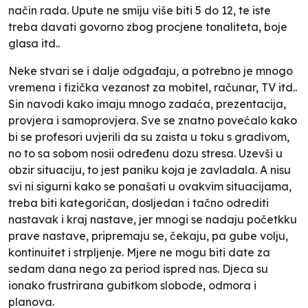
način rada. Upute ne smiju više biti
5 do 12
, te iste
treba davati govorno zbog procjene tonaliteta, boje
glasa itd..
Neke stvari se i dalje odgađaju, a potrebno je mnogo
vremena i fizička vezanost za mobitel, računar, TV itd..
Sin navodi kako imaju mnogo zadaća, prezentacija,
provjera i samoprovjera. Sve se znatno povećalo kako
bi se profesori uvjerili da su zaista u toku s gradivom,
no to sa sobom nosii određenu dozu stresa. Uzevši u
obzir situaciju, to jest paniku koja je zavladala. A nisu
svi ni sigurni kako se ponašati u ovakvim situacijama,
treba biti kategoričan, dosljedan i tačno odrediti
nastavak i kraj nastave, jer mnogi se nadaju početkku
prave nastave, pripremaju se, čekaju, pa gube volju,
kontinuitet i strpljenje. Mjere ne mogu biti date za
sedam dana nego za period ispred nas. Djeca su
ionako frustrirana gubitkom slobode, odmora i
planova.