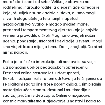
moraš dati sebe i od sebe. Velika je obaveza na
roditeljima, naročito roditelja djece mlađe kategorije
koje još uvijek nisu savladale ni slova, ali smo mogli
shvatiti ulogu učitelja te smanjiti napetost i
nezadovoljstvo. Svako je mogao uvidjeti mane,
prednosti i temperament svog djeteta koje je najviše
vremena provodilo u školi. Mogli smo uvidjeti način
učenja, ponašanja, sklonosti i devijacije u svemu. Mogli
smo vidjeti kada mijenja temu. Da nije najbolji. Da ni mi
nismo najbolji.
Falila je ta fizička interakcija, ali nastavnici su voljni
da pomognu uprkos pedagoškom opterećenju.
Prednosti online nastave leži udostupnosti,
fleksibilnosti,centraliziranom održavanju te činjenici da
se digitalni sadržajine troše poput knjiga. Osim pisanih
materijala učenicima su dostupni i multimedijalni
sadržaji;zvučni i video zapisi. Online omogućava
korisnicimakvalitetno sudjelovanje u nastavi i kada to