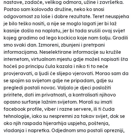
nastave, zadaće, velikog odmora, užine i završetka.
Postao sam kolovođa družine, neko ko snosi
odgovornost za loše i dobre rezultate. Teret neuspjeha
je bilo teško nositi, a nije se moglo lagati jer bi laž
kasnije došla na naplatu, jer bi tada srušili ovaj svijet
kojeg gradimo od lego kockica koje nam šalju. Gradili
smo svaki dan. Izmoreni, zbunjeni i pretrpani
informacijama. Neselektirane informacije su kružile
internetom, virtualnom mjestu gdje možeš napisati šta
hoćeš po principu
čula kazala
i niko ti to neće
provjeravati, a ljudi će slijepo vjerovati. Morao sam da
se spojim sa svijetom gdje ne pripadam, gdje su
pregledi postali novac. Valjalo je djeci posložiti
priritete, dati im privatnosti, a kontrolisati njihovo
opasno surfanje lažnim svijetom. Morali su imati
facebook profile, viber i razne servere, ili ti čuda
tehnologije, iako su nespremni za takav svijet, dok se
oko njih raspada hijerarhija uspjeha, poštenja,
vladanja i napretka. Odjednom smo postali oprezniji,