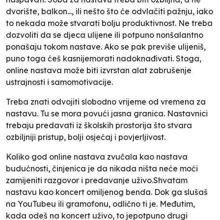
dvorište, balkon..., ili nešto što će odvlačiti pažnju, iako
to nekada može stvarati bolju produktivnost. Ne treba
dozvoliti da se djeca ulijene ili potpuno nonšalantno
ponašaju tokom nastave. Ako se pak previše ulijeniš,
puno toga ćeš kasnijemorati nadoknađivati. Stoga,
online nastava može biti izvrstan alat zabrušenje
ustrajnosti i samomotivacije.
Treba znati odvojiti slobodno vrijeme od vremena za
nastavu. Tu se mora povući jasna granica. Nastavnici
trebaju predavati iz školskih prostorija što stvara
ozbiljniji pristup, bolji osjećaj i povjerljivost.
Koliko god online nastava zvučala kao nastava
budućnosti, činjenica je da nikada ništa neće moći
zamijeniti razgovor i predavanje uživo.Shvatam
nastavu kao koncert omiljenog benda. Dok ga slušaš
na YouTubeu ili gramofonu, odlično ti je. Međutim,
kada odeš na koncert uživo, to jepotpuno drugi