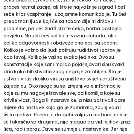
proces revitalizacije, ali što je najvažnije izgradit ćeš
sebe kroz vaspitanje i uzajamne komunikacije. Tu ćeš
prepoznati ljude koji će sa tobom dijeliti državu i
probleme, pa ćeš znati šta te čeka, borba dostojna
čovjeka. Naučit ćeš koliko je važna sloboda, ali i
koliko odgovornosti i obaveze ona nosi sa sobom.
Koliko je važno da ljudi poštuju tuđi život i zdravlje
kao i svoj. Koliko je važna svaka jedinka. Ovo su
konstatacije koje sam morao pojašnjavati sinu svaki
dan kako bih shvatio zbog čega je zarobljen. Šta je
ustvari virus i koliko virusa uništava svijet i društvenu
zajednicu. Oko njega su se izmjenjivale informacije
koje su mu nagovještavale sve, od komšija koje su
krivile vlast, Boga ili nastavnike, a nisu poštivali date
mjere do nastave koja ga je zamarala, zbunjivala i
lišila motiva. Počeo je da gubi volju za borbom jer nije
se takmičio sa drugima, nije mogao da vidi njihov izraz
lica, rad i poraz. Jave se sumnje u nastavnike. Jer nije