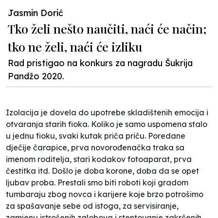
Jasmin Dorić
Tko želi nešto naučiti, naći će način;
tko ne želi, naći će izliku
Rad pristigao na konkurs za nagradu Šukrija
Pandžo 2020.
Izolacija je dovela do upotrebe skladištenih emocija i
otvaranja starih fioka. Koliko je samo uspomena stalo
u jednu fioku, svaki kutak priča priču. Poredane
dječije čarapice, prva novorođenačka traka sa
imenom roditelja, stari kodakov fotoaparat, prva
čestitka itd. Došlo je doba korone, doba da se opet
ljubav proba. Prestali smo biti roboti koji gradom
tumbaraju zbog novca i karijere koje brzo potrošimo
za spašavanje sebe od istoga, za servisiranje,
zamjenu istrošenih zglobova i stentovanje zakrčenih