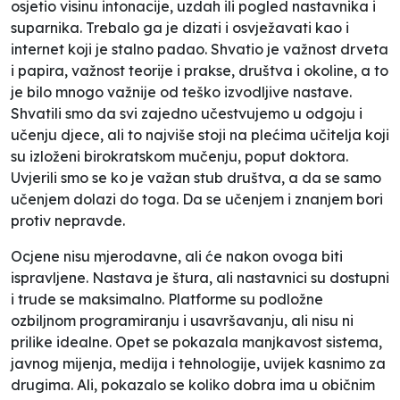
osjetio visinu intonacije, uzdah ili pogled nastavnika i
suparnika. Trebalo ga je dizati i osvježavati kao i
internet koji je stalno padao. Shvatio je važnost drveta
i papira, važnost teorije i prakse, društva i okoline, a to
je bilo mnogo važnije od teško izvodljive nastave.
Shvatili smo da svi zajedno učestvujemo u odgoju i
učenju djece, ali to najviše stoji na plećima učitelja koji
su izloženi birokratskom mučenju, poput doktora.
Uvjerili smo se ko je važan stub društva, a da se samo
učenjem dolazi do toga. Da se učenjem i znanjem bori
protiv nepravde.
Ocjene nisu mjerodavne, ali će nakon ovoga biti
ispravljene. Nastava je štura, ali nastavnici su dostupni
i trude se maksimalno. Platforme su podložne
ozbiljnom programiranju i usavršavanju, ali nisu ni
prilike idealne. Opet se pokazala manjkavost sistema,
javnog mijenja, medija i tehnologije, uvijek kasnimo za
drugima. Ali, pokazalo se koliko dobra ima u običnim