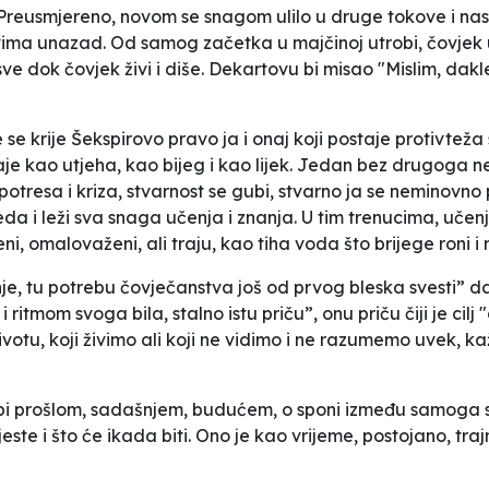
. Preusmjereno, novom se snagom ulilo u druge tokove i nas
vima unazad. Od samog začetka u majčinoj utrobi, čovjek uč
ve dok čovjek živi i diše. Dekartovu bi misao "Mislim, dakl
e se krije Šekspirovo
pravo ja
i onaj koji postaje protivteža 
staje kao utjeha, kao bijeg i kao lijek. Jedan bez drugoga 
otresa i kriza, stvarnost se gubi,
stvarno ja
se neminovno 
da i leži sva snaga učenja i znanja. U tim trenucima, učenj
i, omalovaženi, ali traju, kao tiha voda što brijege roni i 
nje, tu potrebu čovječanstva još od prvog bleska svesti” d
ritmom svoga bila, stalno istu priču”, onu priču čiji je ci
votu, koji živimo ali koji ne vidimo i ne razumemo uvek, kaž
 sebi prošlom, sadašnjem, budućem, o sponi između samoga
o jeste i što će ikada biti. Ono je kao vrijeme, postojano, tr