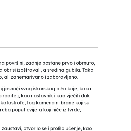
a površini, zadnje postane prvo i obrnuto,
a obrisi izoštravali, a sredina gubila. Tako
no, ali zanemarivano i zaboravljeno.
j jasnoći svog iskonskog bića koje, kako
ditelj, kao nastavnik i kao vječiti đak
 katastrofe, tog kamena ni brane koji su
reba poput cvijeta koji niče iz tvrde,
ustavi, otvorilo se i prolilo učenje, kao