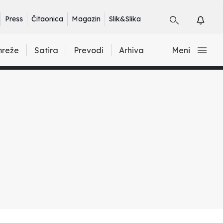
Press
Čitaonica
Magazin
Slik&Slika
mreže
Satira
Prevodi
Arhiva
Meni