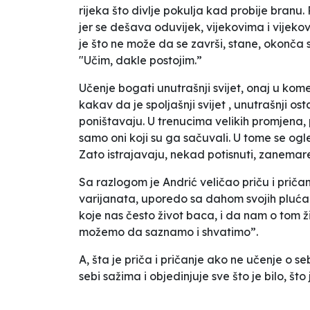
rijeka što divlje pokulja kad probije branu
jer se dešava oduvijek, vijekovima i vijeko
je što ne može da se završi, stane, okonča s
"Učim, dakle postojim.”
Učenje bogati unutrašnji svijet, onaj u kom
kakav da je spoljašnji svijet , unutrašnji o
poništavaju. U trenucima velikih promjena, p
samo oni koji su ga sačuvali. U tome se ogle
Zato istrajavaju, nekad potisnuti, zanemaren
Sa razlogom je Andrić veličao priču i priča
varijanata, uporedo sa dahom svojih pluća i 
koje nas često život baca, i da nam o tom ži
možemo da saznamo i shvatimo”.
A, šta je priča i pričanje ako ne učenje o
sebi sažima i objedinjuje sve što je bilo, št