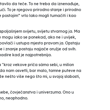
tavilo da teče. To ne treba da iznenađuje,
i. To je njegovo prirodno stanje i prirodno
e postojim” vrlo lako mogli tumačiti i kao
spoljašnjem svijetu, svijetu
stvarnog ja
. Ma
ne mogu iako se ponekad, ako ne i uvijek,
povlači i ustupa mjesto
pravom ja
. Opstaju
e i znanje postaju najjače oružje od svih.
nadire kad je najpotrebnija.
a "kroz vekove priča sâmo sebi, u milion
lj "da nam osvetli, bar malo, tamne puteve na
e nešto više nego što mi, u svojoj slabosti,
 sebe, čovječanstva i univerzuma. Ono u
ajno, neophodno.