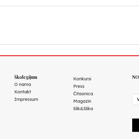
Školegijum
NO
Konkursi
O nama
Press
Kontakt
Čitaonica
Impressum
Magazin
Slik&Slika