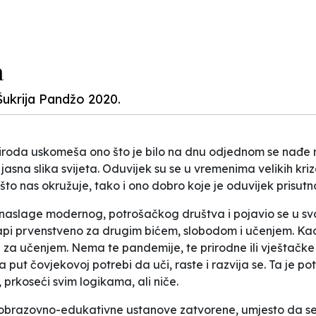
a
Šukrija Pandžo 2020.
iroda uskomeša ono što je bilo na dnu odjednom se nađe n
jasna slika svijeta. Oduvijek su se u vremenima velikih kriz
e što nas okružuje, tako i ono dobro koje je oduvijek prisut
 naslage modernog, potrošačkog društva i pojavio se u svo
i prvenstveno za drugim bićem, slobodom i učenjem. Kao ro
 za učenjem. Nema te pandemije, te prirodne ili vještačke
put čovjekovoj potrebi da uči, raste i razvija se. Ta je pot
prkoseći svim logikama, ali niče.
obrazovno-edukativne ustanove zatvorene, umjesto da se za