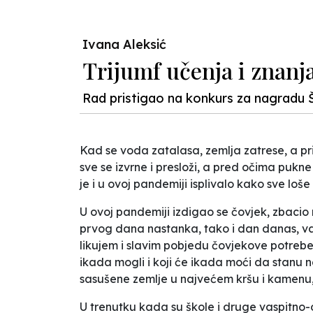
Ivana Aleksić
Trijumf učenja i znanj
Rad pristigao na konkurs za nagradu 
Kad se voda zatalasa, zemlja zatrese, a pr
sve se izvrne i presloži, a pred očima pukne 
je i u ovoj pandemiji isplivalo kako sve loš
U ovoj pandemiji izdigao se čovjek, zbacio
prvog dana nastanka, tako i dan danas, vap
likujem i slavim pobjedu čovjekove potrebe
ikada mogli i koji će ikada moći da stanu na 
sasušene zemlje u najvećem kršu i kamenu, 
U trenutku kada su škole i druge vaspitno-